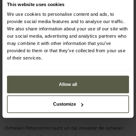
This website uses cookies
Ochelari tactici Wiley X Ozone -
Photochromic Grey/Matte Black
We use cookies to personalise content and ads, to
801,07 Lei
974,15 Lei
provide social media features and to analyse our traffic.
We also share information about your use of our site with
our social media, advertising and analytics partners who
may combine it with other information that you’ve
provided to them or that they’ve collected from your use
of their services.
Allow all
Customize
Ochelarii fotocromici sunt un tip inovator de ochelari