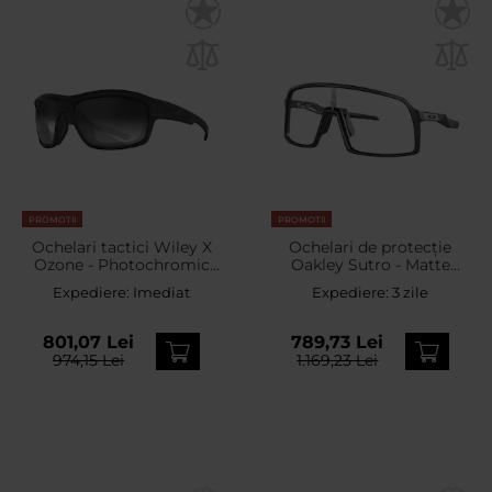
PROMOTII
PROMOTII
Ochelari tactici Wiley X
Ochelari de protecție
Ozone - Photochromic
Oakley Sutro - Matte
Grey/Matte Black
Carbon/Clear
Expediere:
Imediat
Expediere:
3 zile
Photochromic
801,07 Lei
789,73 Lei
974,15 Lei
1.169,23 Lei