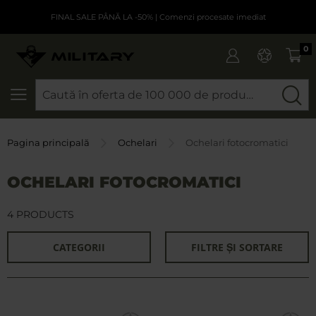
FINAL SALE PÂNĂ LA -50%
| Comenzi procesate imediat
0
CAUTARE
Pagina principală
Ochelari
Ochelari fotocromatici
OCHELARI FOTOCROMATICI
4 PRODUCTS
CATEGORII
FILTRE ȘI SORTARE