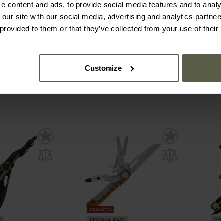
 MacV Tool -
Multitool Gerber Key Note
Multi
e content and ads, to provide social media features and to analy
ck
Dr
 our site with our social media, advertising and analytics partn
 provided to them or that they’ve collected from your use of their
:
Imediat
Expediere:
Imediat
Ex
168,62 Lei
194,
207,74 Lei
255,
Customize
PROMOTII
E
PERSONALIZARE
PE