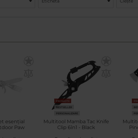
Etichetă
Clește
PROMOTII
PR
BESTSELLER
BE
PERSONALIZARE
PE
et esențial
Multitool Mamba Tac Knife
Multi
tdoor Paw
Clip 6în1 - Black
Pin