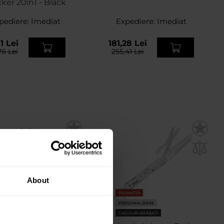
cker 20în1 - Black
pediere:
Imediat
Expediere:
Imediat
1 Lei
181,28 Lei
76 Lei
255,41 Lei
About
PROMOTII
OMOTII
PERSONALIZARE
RSONALIZARE
CADOURI BĂRBAȚI