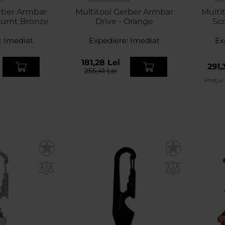
rber Armbar
Multitool Gerber Armbar
Multi
Burnt Bronze
Drive - Orange
Sco
:
Imediat
Expediere:
Imediat
Ex
181,28 Lei
291,
255,41 Lei
Prețul