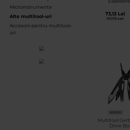
Expediere
Microinstrumente
73,13 Lei
Alte multitool-uri
97,75 Lei
Accesorii pentru multitool-
uri
NOUTĂȚI
Multitool Ger
Drive Box