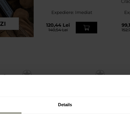
Cra
Expediere:
Imediat
Ex
120,44 Lei
99,1
140,54 Lei
152,
Details
PROMOTII
PR
PERSONALIZARE
PE