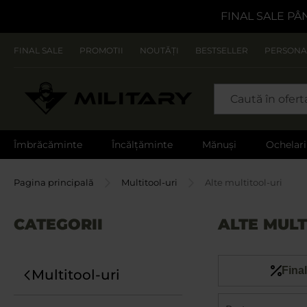
FINAL SALE PÂ
FINAL SALE
PROMOTII
NOUTĂȚI
BESTSELLER
PERSONA
CAUTARE
Îmbrăcăminte
Încălțăminte
Mănuși
Ochelari
Pagina principală
Multitool-uri
Alte multitool-uri
CATEGORII
ALTE MULT
Final
Multitool-uri