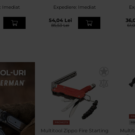
:
Imediat
Expediere:
Imediat
Ex
54,04 Lei
36,0
85,53 Lei
61,
PR
PROMOTII
PE
Multitool Zippo Fire Starting
Multi