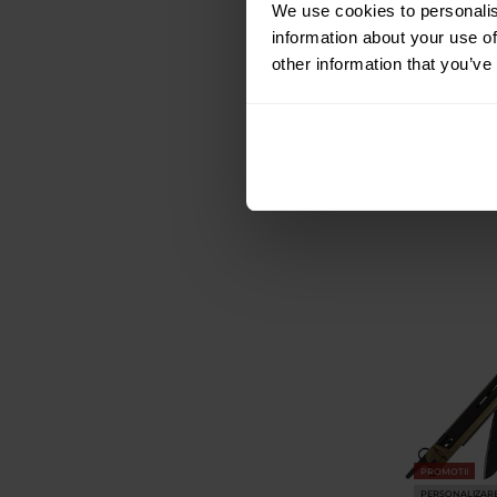
Multitool SOG
We use cookies to personalis
Bla
information about your use of
other information that you’ve
Expediere
96,35 Lei
PROMOTII
PERSONALIZAR