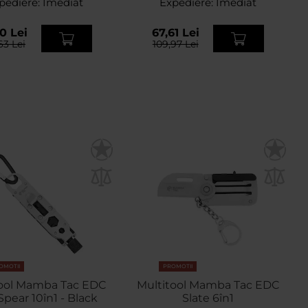
pediere:
Imediat
Expediere:
Imediat
0 Lei
67,61 Lei
63 Lei
109,97 Lei
OMOTII
PROMOTII
tool Mamba Tac EDC
Multitool Mamba Tac EDC
Spear 10în1 - Black
Slate 6în1