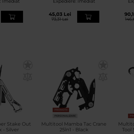
:
Imediat
Expediere:
Imediat
Ex
45,03 Lei
90,1
73,31 Lei
146,
PROMOTII
PERSONALIZARE
PR
ber Stake Out
Multitool Mamba Tac Crane
Multi
 - Silver
25în1 - Black
Tool 