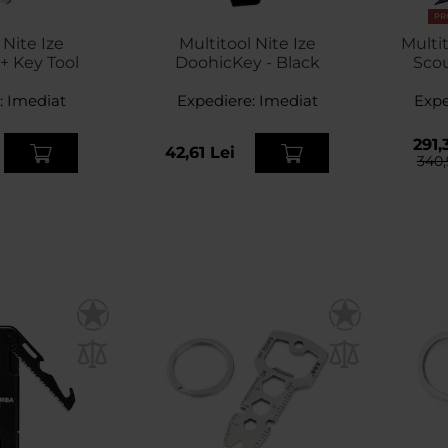
PR
 Nite Ize
Multitool Nite Ize
Multi
 Key Tool
DoohicKey - Black
Scou
:
Imediat
Expediere:
Imediat
Expe
291,
42,61 Lei
340,