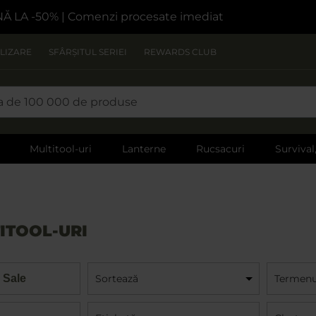
NĂ LA -50%
| Comenzi procesate imediat
LIZARE
SFÂRȘITUL SERIEI
REWARDS CLUB
Multitool-uri
Lanterne
Rucsacuri
Survival
ITOOL-URI
 Sale
Sortează
Termenul