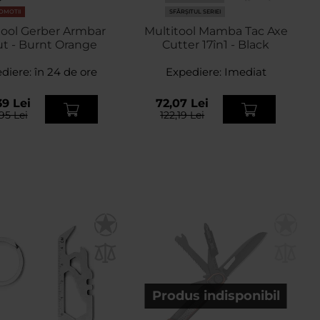
OMOTII
SFÂRȘITUL SERIEI
tool Gerber Armbar
Multitool Mamba Tac Axe
t - Burnt Orange
Cutter 17în1 - Black
diere:
în 24 de ore
Expediere:
Imediat
39 Lei
72,07 Lei
95 Lei
122,19 Lei
Produs indisponibil