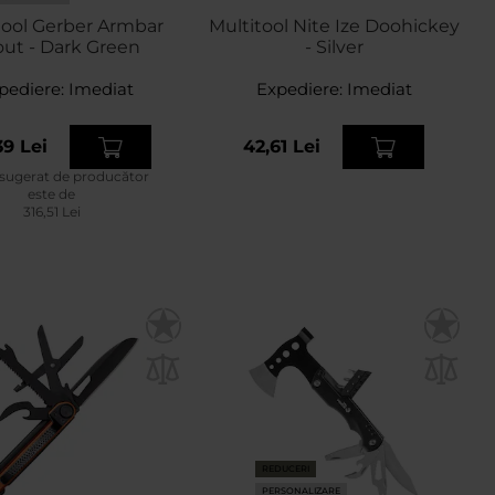
tool Gerber Armbar
Multitool Nite Ize Doohickey
ut - Dark Green
- Silver
pediere:
Imediat
Expediere:
Imediat
39 Lei
42,61 Lei
 sugerat de producător
este de
316,51 Lei
REDUCERI
PERSONALIZARE