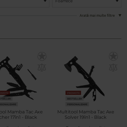
Foarfece
Arată mai multe filtre
OMOTII
PROMOTII
STSELLER
BESTSELLER
RSONALIZARE
PERSONALIZARE
tool Mamba Tac Axe
Multitool Mamba Tac Axe
cher 17în1 - Black
Solver 19în1 - Black