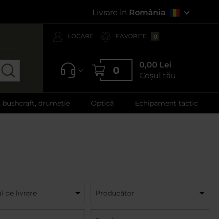
Livrare în
România
LOGARE
FAVORITE
0
0,00 Lei
0
Coșul tău
, bushcraft, drumeție
Optică
Echipament tactic
 de livrare
Producător