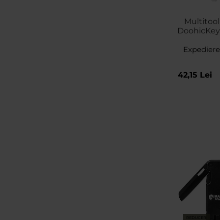
Multitool
DoohicKey+
Expediere
42,15 Lei
REDUCERI