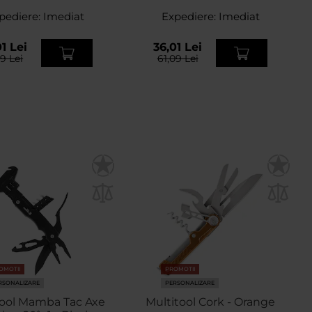
pediere:
Imediat
Expediere:
Imediat
1 Lei
36,01 Lei
09 Lei
61,09 Lei
OMOTII
PROMOTII
RSONALIZARE
PERSONALIZARE
tool Mamba Tac Axe
Multitool Cork - Orange