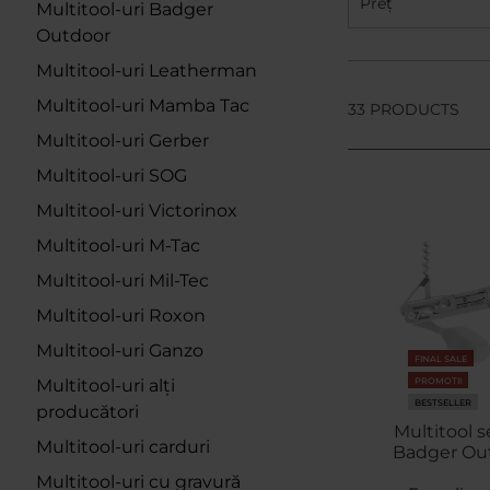
Preț
Multitool-uri Badger
Outdoor
Multitool-uri Leatherman
Multitool-uri Mamba Tac
33 PRODUCTS
Multitool-uri Gerber
Multitool-uri SOG
Multitool-uri Victorinox
Multitool-uri M-Tac
Multitool-uri Mil-Tec
Multitool-uri Roxon
Multitool-uri Ganzo
FINAL SALE
PROMOTII
Multitool-uri alți
BESTSELLER
producători
Multitool s
Multitool-uri carduri
Badger Ou
Multitool-uri cu gravură