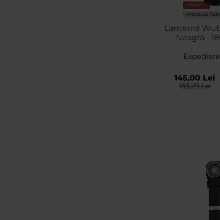
PROMOTII
PERSONALIZAR
Lanternă Wu
Neagră - 1
Expediere
145,00 Lei
183,29 Lei