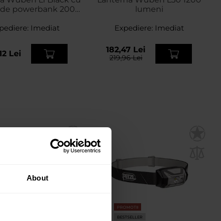
e de powerbank 2000
lumeni
lumeni
pediere:
Imediat
Expediere:
Imediat
182,47 Lei
12 Lei
219,96 Lei
About
PROMOTII
OMOTII
BESTSELLER