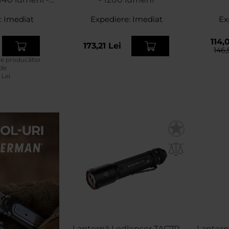
ey
:
Imediat
Expediere:
Imediat
Ex
114,
173,21 Lei
146,
de producător
 de
 Lei
Lanternă Ledlenser TAC7R
Lantern