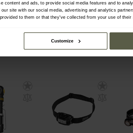
e content and ads, to provide social media features and to analy
ghiulară și
Lanternă Wuben G5 White
Lant
 our site with our social media, advertising and analytics partn
tek Wizard C2
400 lumeni
fronta
White PCB -
 provided to them or that they’ve collected from your use of their
:
umeni
Imediat
Expediere:
Imediat
Ex
179,
158,11 Lei
342,
Customize