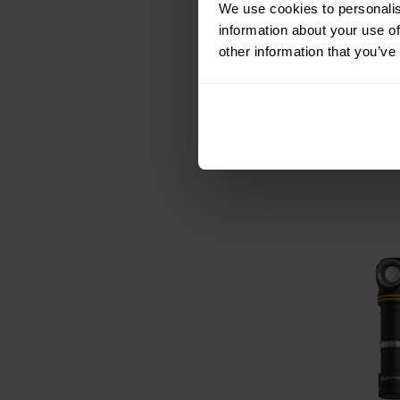
We use cookies to personalis
Lanternă un
information about your use of
frontală Army
Pro MAX LR 
other information that you’ve
Expediere
4150 l
480,61 Lei
658,68 Lei