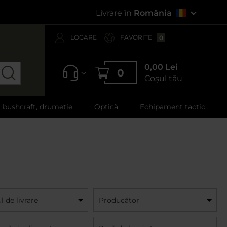
Livrare în
România
LOGARE
FAVORITE
0
0,00 Lei
0
Coșul tău
, bushcraft, drumeție
Optică
Echipament tactic
 de livrare
Producător