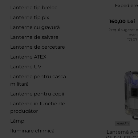
Expediere
Lanterne tip breloc
Lanterne tip pix
160,00 Lei
Lanterne cu gravură
Prețul sugerat 
este
Lanterne de salvare
171,07
Lanterne de cercetare
Lanterne ATEX
Lanterne UV
Lanterne pentru casca
militară
Lanterne pentru copii
Lanterne în funcție de
producător
Lămpi
NOUTĂȚI
Iluminare chimică
Lanternă Ar
WUV USB-C 1