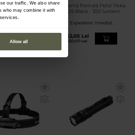
se our traffic. We also share
ernă unghiulară și
Lanternă frontală Petzl Tikka
ers who may combine it with
lă Theta Light TX65 -
2025 Black - 350 lumeni
1200 lumeni
 services.
pediere:
Imediat
Expediere:
Imediat
47 Lei
152,05 Lei
16 Lei
230,97 Lei
Allow all