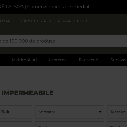
NĂ LA -50%
| Comenzi procesate imediat
LIZARE
SFÂRȘITUL SERIEI
REWARDS CLUB
Multitool-uri
Lanterne
Rucsacuri
Survival
 IMPERMEABILE
 Sale
Sortează
Termenul