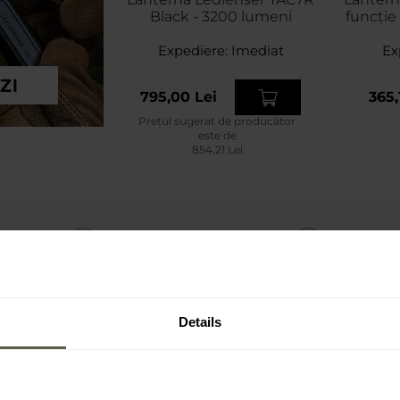
Black - 3200 lumeni
funcți
Expediere:
Imediat
Ex
795,00 Lei
365,
Prețul sugerat de producător
este de
854,21 Lei
Details
E
PERSONALIZARE
PR