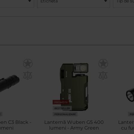
Etichetă
Tip de s
PROMOTII
BESTSELLER
E
PERSONALIZARE
PE
n C3 Black -
Lanternă Wuben G5 400
Lante
umeni
lumeni - Army Green
cu fu