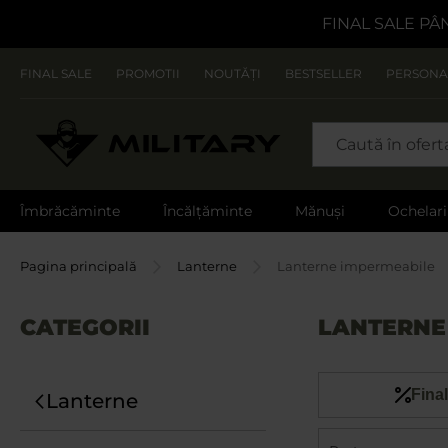
FINAL SALE PÂ
FINAL SALE
PROMOTII
NOUTĂȚI
BESTSELLER
PERSONA
CAUTARE
Îmbrăcăminte
Încălțăminte
Mănuși
Ochelari
Pagina principală
Lanterne
Lanterne impermeabile
CATEGORII
LANTERNE
Final
Lanterne