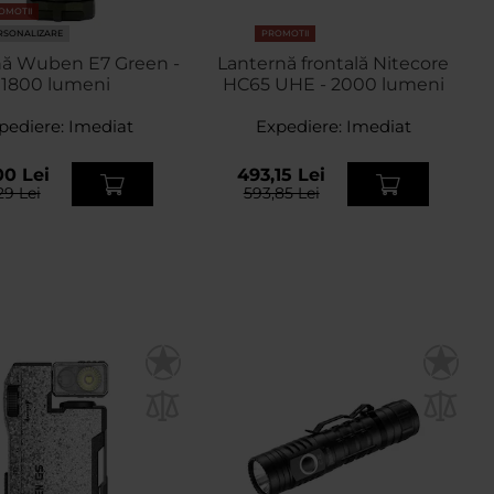
OMOTII
RSONALIZARE
PROMOTII
nă Wuben E7 Green -
Lanternă frontală Nitecore
1800 lumeni
HC65 UHE - 2000 lumeni
pediere:
Imediat
Expediere:
Imediat
00 Lei
493,15 Lei
29 Lei
593,85 Lei