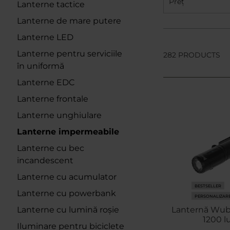
Preț
Lanterne tactice
Lanterne de mare putere
Lanterne LED
Lanterne pentru serviciile
282 PRODUCTS
în uniformă
Lanterne EDC
Lanterne frontale
Lanterne unghiulare
Lanterne impermeabile
Lanterne cu bec
incandescent
Lanterne cu acumulator
BESTSELLER
Lanterne cu powerbank
PERSONALIZAR
Lanterne cu lumină roșie
Lanternă Wube
1200 l
Iluminare pentru biciclete