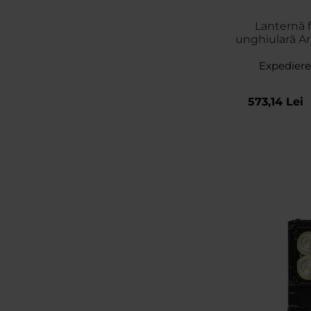
Lanternă f
unghiulară Ar
Max USB-C W
Expediere
lum
573,14 Lei