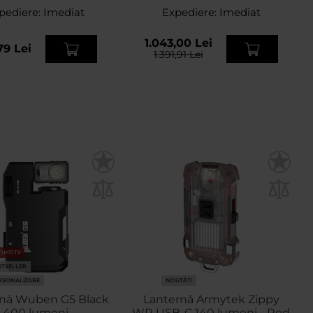
pediere:
Imediat
Expediere:
Imediat
1.043,00 Lei
79 Lei
1.391,91 Lei
OMOTII
STSELLER
RSONALIZARE
NOUTĂȚI
rnă Wuben G5 Black
Lanternă Armytek Zippy
400 lumeni
WR USB-C 140 lumeni - Red