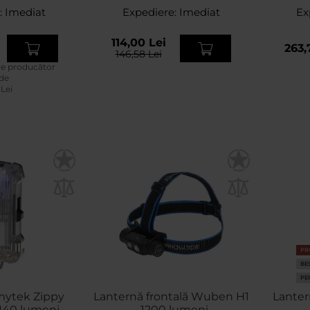
:
Imediat
Expediere:
Imediat
Ex
114,00 Lei
263,
146,58 Lei
de producător
 de
 Lei
PR
BE
PE
mytek Zippy
Lanternă frontală Wuben H1
Lante
40 lumeni -
- 1200 lumeni