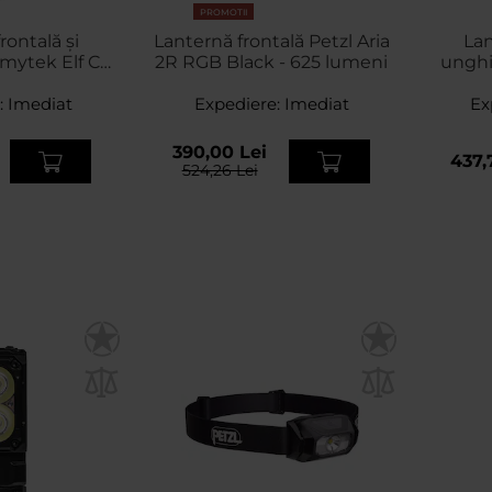
PROMOTII
rontală și
Lanternă frontală Petzl Aria
Lan
mytek Elf C2
2R RGB Black - 625 lumeni
unghi
hite - 4500
V3.0 cu
:
eni
Imediat
Expediere:
Imediat
Ex
390,00 Lei
437,
524,26 Lei