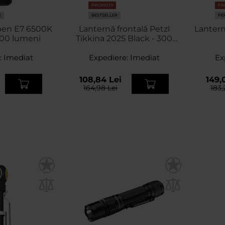
PROMOTII
PR
E
BESTSELLER
PE
ben E7 6500K
Lanternă frontală Petzl
Lanter
800 lumeni
Tikkina 2025 Black - 300
lumeni
:
Imediat
Expediere:
Imediat
Ex
108,84 Lei
149,
164,98 Lei
183,