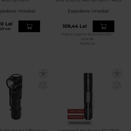
pediere:
Imediat
Expediere:
Imediat
00 Lei
109,44 Lei
58 Lei
Prețul sugerat de producător
este de
116,09 Lei
FINAL SALE
PROMOTII
PERSONALIZARE
ă Wuben L1 Black cu
Lanternă Wuben L50 1200