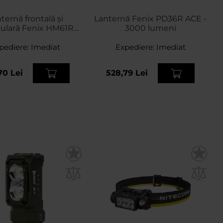
ternă frontală și
Lanternă Fenix PD36R ACE -
ulară Fenix HM61R
3000 lumeni
 bandă - 1800 lumeni
pediere:
Imediat
Expediere:
Imediat
70 Lei
528,79 Lei