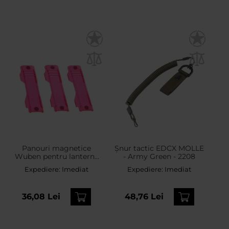
Panouri magnetice
Șnur tactic EDCX MOLLE
Wuben pentru lanternă
- Army Green - 2208
E8 - Red
Expediere:
Imediat
Expediere:
Imediat
36,08 Lei
48,76 Lei