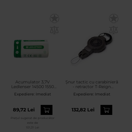
Acumulator 3,7V
Șnur tactic cu carabinieră
Ledlenser 14500 1550
- retractor T-Reign
mAh
Hunting Medium
Expediere:
Imediat
Expediere:
Imediat
89,72 Lei
132,82 Lei
Prețul sugerat de producător
este de
101,31 Lei