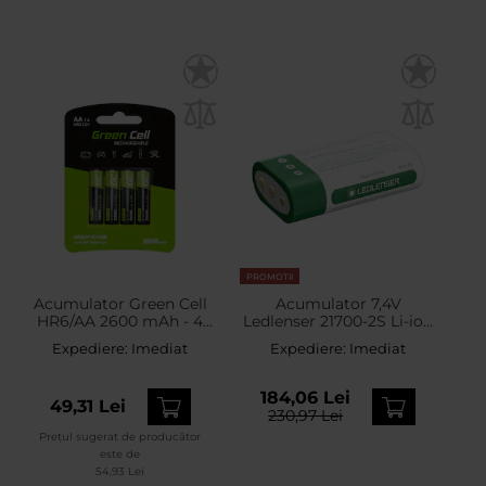
PROMOTII
Acumulator Green Cell
Acumulator 7,4V
HR6/AA 2600 mAh - 4
Ledlenser 21700-2S Li-ion
buc.
4800 mAh
Expediere:
Imediat
Expediere:
Imediat
184,06 Lei
49,31 Lei
230,97 Lei
Prețul sugerat de producător
este de
54,93 Lei