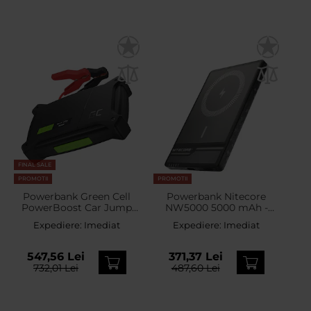
FINAL SALE
PROMOTII
PROMOTII
Powerbank Green Cell
Powerbank Nitecore
PowerBoost Car Jump
NW5000 5000 mAh -
Starter 16000 mAh cu
Grey
Expediere:
Imediat
Expediere:
Imediat
funcția de redresor
547,56 Lei
371,37 Lei
732,01 Lei
487,60 Lei