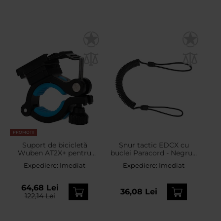
PROMOTII
Suport de bicicletă
Șnur tactic EDCX cu
Wuben AT2X+ pentru
buclei Paracord - Negru -
lanterne X1/X4
2281
Expediere:
Imediat
Expediere:
Imediat
64,68 Lei
36,08 Lei
122,14 Lei