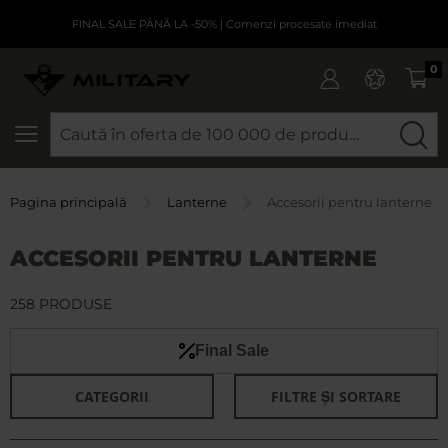
FINAL SALE PÂNĂ LA -50%
| Comenzi procesate imediat
0
CAUTARE
Pagina principală
Lanterne
Accesorii pentru lanterne
ACCESORII PENTRU LANTERNE
258 PRODUSE
Final Sale
CATEGORII
FILTRE ȘI SORTARE