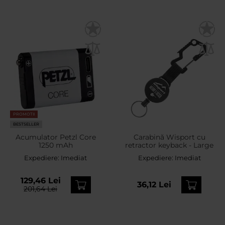
PROMOTII
BESTSELLER
Acumulator Petzl Core
Carabină Wisport cu
1250 mAh
retractor keyback - Large
Expediere:
Imediat
Expediere:
Imediat
129,46 Lei
36,12 Lei
201,64 Lei