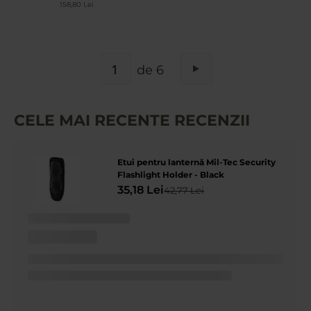
158,80 Lei
PAGINA
de 6
Pagina
Urmatorul
CELE MAI RECENTE RECENZII
Etui pentru lanternă Mil-Tec Security
Flashlight Holder - Black
35,18 Lei
42,77 Lei