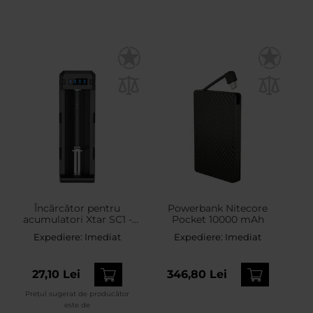
Încărcător pentru
Powerbank Nitecore
acumulatori Xtar SC1 -
Pocket 10000 mAh
Black
Expediere:
Imediat
Expediere:
Imediat
27,10 Lei
346,80 Lei
Prețul sugerat de producător
este de