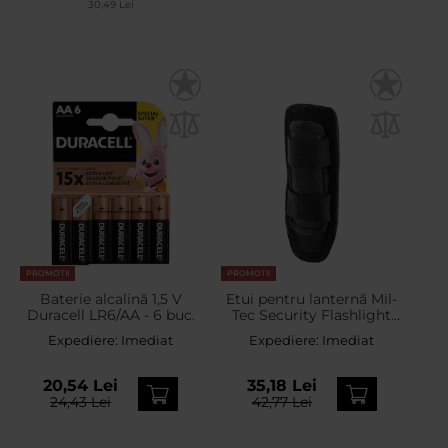
30,49 Lei
PROMOTII
PROMOTII
Baterie alcalină 1,5 V
Etui pentru lanternă Mil-
Duracell LR6/AA - 6 buc.
Tec Security Flashlight
Holder - Black
Expediere:
Imediat
Expediere:
Imediat
20,54 Lei
35,18 Lei
24,43 Lei
42,77 Lei