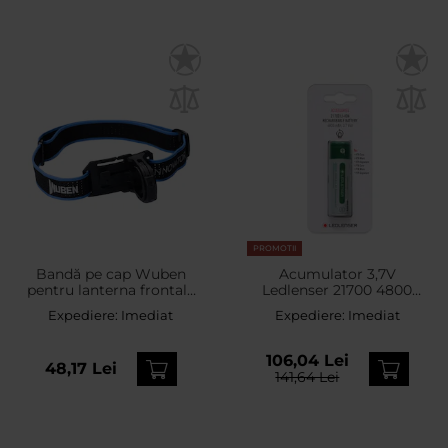
PROMOTII
Bandă pe cap Wuben
Acumulator 3,7V
pentru lanterna frontală
Ledlenser 21700 4800
E7/X0
mAh
Expediere:
Imediat
Expediere:
Imediat
106,04 Lei
48,17 Lei
141,64 Lei