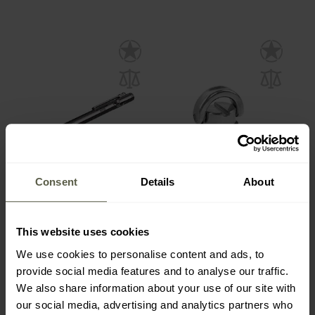
Consent
Details
About
Pix tactic Nitecore NTP30
Suport Wuben M4 D-
Ring pentru lanterne E8
Expediere:
Imediat
Expediere:
Imediat
This website uses cookies
We use cookies to personalise content and ads, to
778,07 Lei
36,08 Lei
provide social media features and to analyse our traffic.
We also share information about your use of our site with
our social media, advertising and analytics partners who