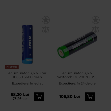
PROMOTII
Acumulator 3,6 V Xtar
Acumulator 3,6 V
18650 3600 mAh
Nextorch DC20030 USB
Type-C 18650 - 3400 mAh
Expediere:
Imediat
Expediere:
în 24 de ore
58,20 Lei
106,80 Lei
73,26 Lei