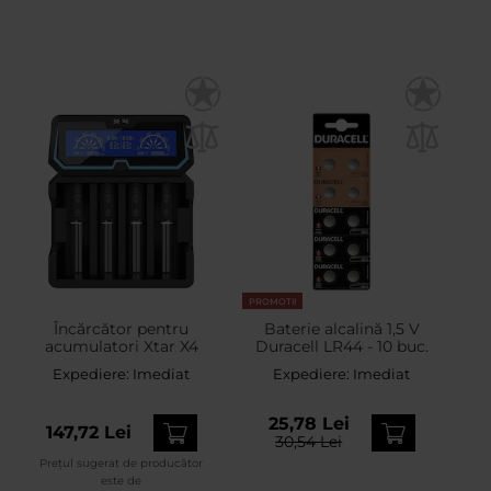
PROMOTII
Încărcător pentru
Baterie alcalină 1,5 V
acumulatori Xtar X4
Duracell LR44 - 10 buc.
Expediere:
Imediat
Expediere:
Imediat
25,78 Lei
147,72 Lei
30,54 Lei
Prețul sugerat de producător
este de