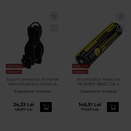
FINAL SALE
FINAL SALE
PROMOTII
PROMOTII
Suport universal Armytek
Acumulator Nitecore
ABM-01 pentru lanternă
NL1836R 18650 3,6 V
Rechargeable - 3600
Expediere:
Imediat
Expediere:
Imediat
mAh
24,33 Lei
146,51 Lei
48,87 Lei
171,07 Lei