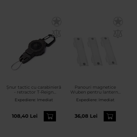
Șnur tactic cu carabinieră
Panouri magnetice
- retractor T-Reign
Wuben pentru lanternă
Hunting Small
E8- Clear
Expediere:
Imediat
Expediere:
Imediat
108,40 Lei
36,08 Lei