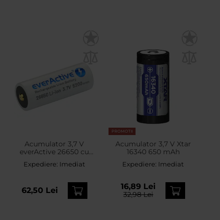
PROMOTII
Acumulator 3,7 V
Acumulator 3,7 V Xtar
everActive 26650 cu
16340 650 mAh
siguranță - 5200 mAh
Expediere:
Imediat
Expediere:
Imediat
16,89 Lei
62,50 Lei
32,98 Lei