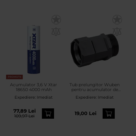
PROMOTII
Acumulator 3,6 V Xtar
Tub prelungitor Wuben
18650 4000 mAh
pentru acumulator de
lanternă E7 - Black
Expediere:
Imediat
Expediere:
Imediat
77,89 Lei
19,00 Lei
109,97 Lei