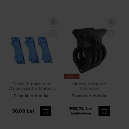
PROMOTII
Panouri magnetice
Montaj magnetic
Wuben pentru lanternă
Ledlenser
E8 - Blue
Expediere:
Imediat
Expediere:
Imediat
198,74 Lei
36,08 Lei
230,97 Lei