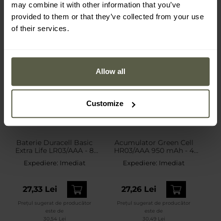
may combine it with other information that you’ve
provided to them or that they’ve collected from your use
of their services.
Allow all
Customize
Baterie Duracell Basic
Acumulator Green Cell
Extra Life LR03/AAA - 8
HR03/AAA 950 mAh - 4
buc.
buc.
Expediere:
Imediat
Expediere:
Imediat
27,33 Lei
27,26 Lei
Prețul sugerat de producător
Prețul sugerat de producător
este de
este de
30,54 Lei
30,49 Lei