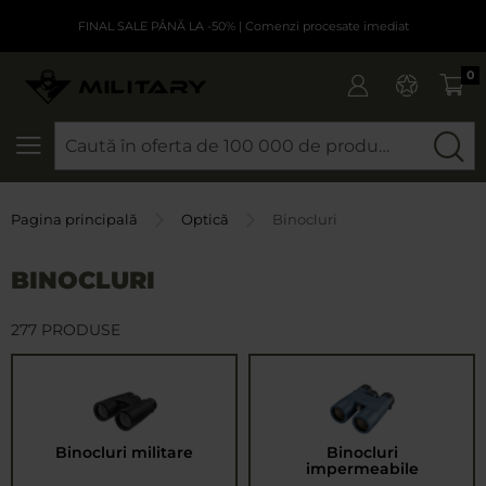
FINAL SALE PÂNĂ LA -50%
| Comenzi procesate imediat
0
CAUTARE
Pagina principală
Optică
Binocluri
BINOCLURI
277 PRODUSE
Binocluri militare
Binocluri
impermeabile