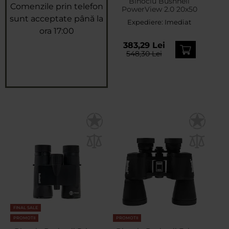
Binoclu Bushnell
Comenzile prin telefon
PowerView 2.0 20x50
sunt acceptate până la
Expediere:
Imediat
ora 17:00
383,29 Lei
548,30 Lei
FINAL SALE
PROMOTII
PROMOTII