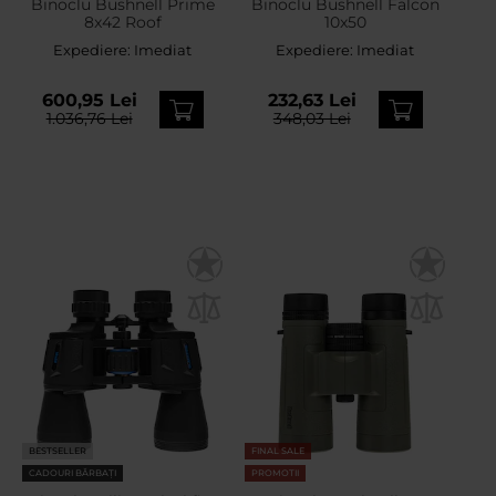
Binoclu Bushnell Prime
Binoclu Bushnell Falcon
8x42 Roof
10x50
Expediere:
Imediat
Expediere:
Imediat
600,95 Lei
232,63 Lei
1.036,76 Lei
348,03 Lei
BESTSELLER
FINAL SALE
CADOURI BĂRBAȚI
PROMOTII