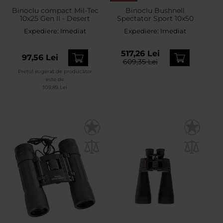
Binoclu compact Mil-Tec
Binoclu Bushnell
10x25 Gen II - Desert
Spectator Sport 10x50
Expediere:
Imediat
Expediere:
Imediat
517,26 Lei
97,56 Lei
609,35 Lei
Prețul sugerat de producător
este de
109,89 Lei