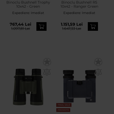
Binoclu Bushnell Trophy
Binoclu Bushnell R5
10x42 - Green
10x42 - Ranger Green
Expediere:
Imediat
Expediere:
Imediat
767,44 Lei
1.151,59 Lei
1.097,81 Lei
1.647,33 Lei
FINAL SALE
PROMOTII