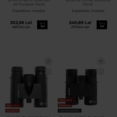
All Purpose 10x42
10x42
Expediere:
Imediat
Expediere:
Imediat
302,96 Lei
240,89 Lei
487,24 Lei
279,64 Lei
FINAL SALE
FINAL SALE
PROMOTII
PROMOTII
CADOURI BĂRBAȚI