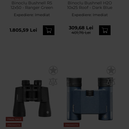
Binoclu Bushnell R5
Binoclu Bushnell H2O
12x50 - Ranger Green
10x25 Roof - Dark Blue
Expediere:
Imediat
Expediere:
Imediat
309,68 Lei
1.805,59 Lei
401,76 Lei
FINAL SALE
PROMOTII
PROMOTII