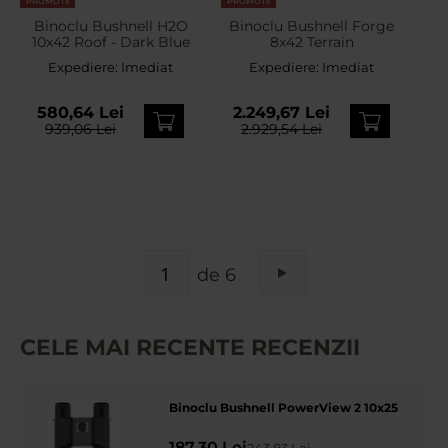
PROMOTII
PROMOTII
Binoclu Bushnell H2O
Binoclu Bushnell Forge
10x42 Roof - Dark Blue
8x42 Terrain
Expediere:
Imediat
Expediere:
Imediat
580,64 Lei
2.249,67 Lei
939,06 Lei
2.929,54 Lei
PAGINA
de 6
Pagina
Urmatorul
CELE MAI RECENTE RECENZII
Binoclu Bushnell PowerView 2 10x25
187,30 Lei
243,83 Lei