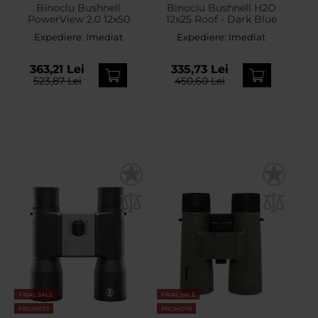
Binoclu Bushnell
Binoclu Bushnell H2O
PowerView 2.0 12x50
12x25 Roof - Dark Blue
Expediere:
Imediat
Expediere:
Imediat
363,21 Lei
335,73 Lei
523,87 Lei
450,60 Lei
FINAL SALE
FINAL SALE
PROMOTII
PROMOTII