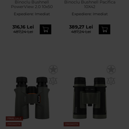
Binoclu Bushnell
Binoclu Bushnell Pacifica
PowerView 2.0 10x50
10X42
Expediere:
Imediat
Expediere:
Imediat
316,16 Lei
389,27 Lei
487,24 Lei
487,24 Lei
FINAL SALE
PROMOTII
PROMOTII