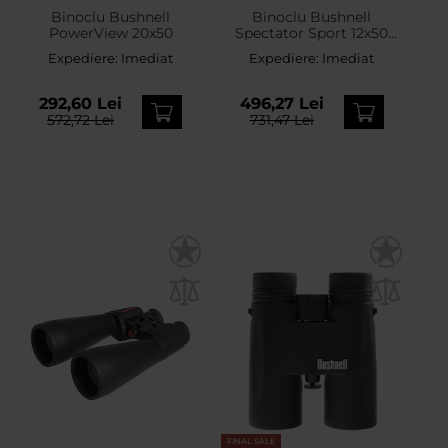
Binoclu Bushnell
Binoclu Bushnell
PowerView 20x50
Spectator Sport 12x50
Focus Free
Expediere:
Imediat
Expediere:
Imediat
292,60 Lei
496,27 Lei
572,72 Lei
731,47 Lei
FINAL SALE