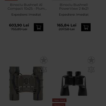
Binoclu Bushnell A1
Binoclu Bushnell
Compact 10x25 - Plum
PowerView 2 8x21
Purple
Expediere:
Imediat
Expediere:
Imediat
603,90 Lei
165,84 Lei
755,89 Lei
207,58 Lei
FINAL SALE
PROMOTII