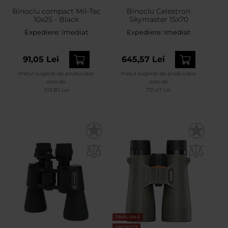
Binoclu compact Mil-Tec
Binoclu Celestron
10x25 - Black
Skymaster 15x70
Expediere:
Imediat
Expediere:
Imediat
91,05 Lei
645,57 Lei
Prețul sugerat de producător
Prețul sugerat de producător
este de
este de
103,80 Lei
731,47 Lei
FINAL SALE
PROMOTII