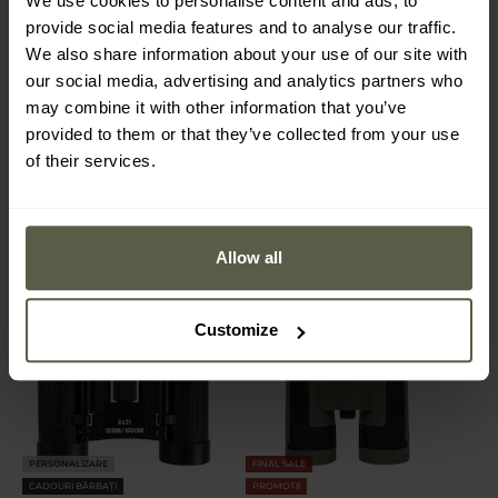
We use cookies to personalise content and ads, to
Binoclu Bushnell
Binoclu Bushnell Legend
provide social media features and to analyse our traffic.
PowerView 2.0 10x42
10x42 Roof
We also share information about your use of our site with
Expediere:
Imediat
Expediere:
Imediat
our social media, advertising and analytics partners who
may combine it with other information that you’ve
486,83 Lei
699,68 Lei
609,35 Lei
1.097,81 Lei
provided to them or that they’ve collected from your use
of their services.
Allow all
Customize
PERSONALIZARE
FINAL SALE
CADOURI BĂRBAȚI
PROMOTII