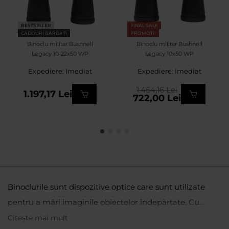
BESTSELLER
FINAL SALE
CADOURI BĂRBAȚI
PROMOTII
Binoclu militar Bushnell
Binoclu militar Bushnell
Legacy 10-22x50 WP
Legacy 10x50 WP
Expediere: Imediat
Expediere: Imediat
1.464,16 Lei
1.197,17 Lei
722,00 Lei
Binoclurile sunt dispozitive optice care sunt utilizate
pentru a mări imaginile obiectelor îndepărtate. Cu
ajutorul binoclului, putem admira peisaje îndepărtate,
Citește mai mult