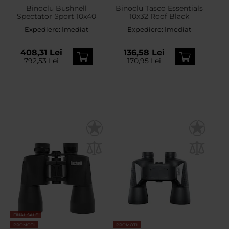
Binoclu Bushnell
Binoclu Tasco Essentials
Spectator Sport 10x40
10x32 Roof Black
Expediere:
Imediat
Expediere:
Imediat
408,31 Lei
136,58 Lei
792,53 Lei
170,95 Lei
FINAL SALE
PROMOTII
PROMOTII