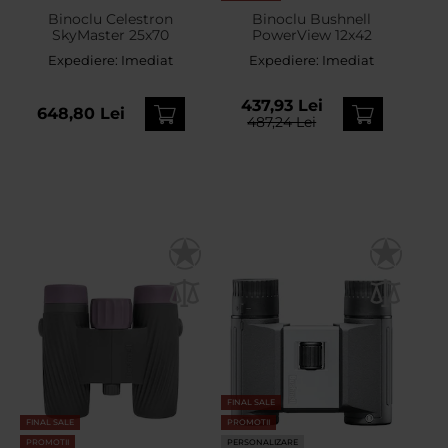
Binoclu Celestron
Binoclu Bushnell
SkyMaster 25x70
PowerView 12x42
Expediere:
Imediat
Expediere:
Imediat
437,93 Lei
648,80 Lei
487,24 Lei
FINAL SALE
FINAL SALE
PROMOTII
PROMOTII
PERSONALIZARE