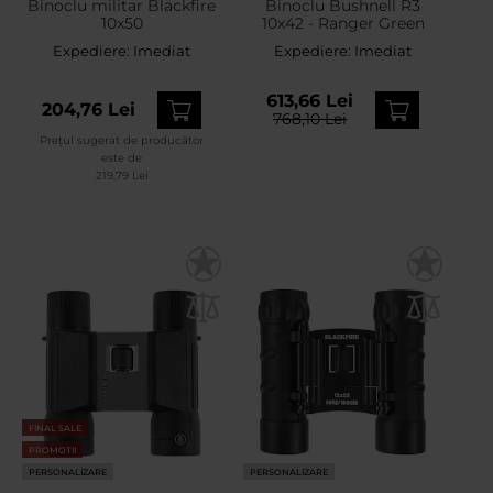
Binoclu militar Blackfire
Binoclu Bushnell R3
10x50
10x42 - Ranger Green
Expediere:
Imediat
Expediere:
Imediat
613,66 Lei
204,76 Lei
768,10 Lei
Prețul sugerat de producător
este de
219,79 Lei
FINAL SALE
PROMOTII
PERSONALIZARE
PERSONALIZARE