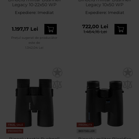
Legacy 10-22x50 WP
Legacy 10x50 WP
Expediere:
Imediat
Expediere:
Imediat
722,00 Lei
1.197,17 Lei
1.464,16 Lei
Prețul sugerat de producător
este de
1.342,04 Lei
FINAL SALE
PROMOTII
PROMOTII
BESTSELLER
Binoclu tactic Bushnell
Binoclu militar Blackfire