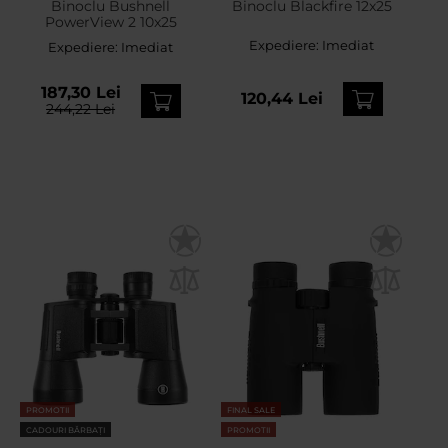
Binoclu Bushnell
Binoclu Blackfire 12x25
PowerView 2 10x25
Expediere:
Imediat
Expediere:
Imediat
187,30 Lei
120,44 Lei
244,22 Lei
PROMOTII
FINAL SALE
CADOURI BĂRBAȚI
PROMOTII