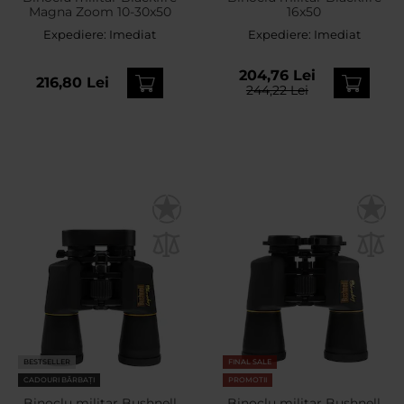
Magna Zoom 10-30x50
16x50
Expediere:
Imediat
Expediere:
Imediat
204,76 Lei
216,80 Lei
244,22 Lei
BESTSELLER
FINAL SALE
CADOURI BĂRBAȚI
PROMOTII
Binoclu militar Bushnell
Binoclu militar Bushnell