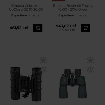
Binoclu Celestron
Binoclu Bushnell Trophy
UpClose G2 10-30x50
10x50 - 2016 Green
Expediere:
Imediat
Expediere:
Imediat
943,07 Lei
461,52 Lei
1.219,93 Lei