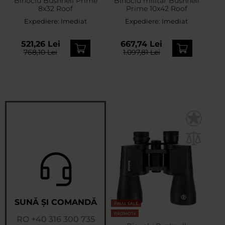
Binoclu Bushnell Prime
Binoclu militar Bushnell
8x32 Roof
Prime 10x42 Roof
Expediere:
Imediat
Expediere:
Imediat
521,26 Lei
667,74 Lei
768,10 Lei
1.097,81 Lei
SUNĂ ȘI COMANDĂ
FINAL SALE
PROMOTII
RO
+40 316 300 735