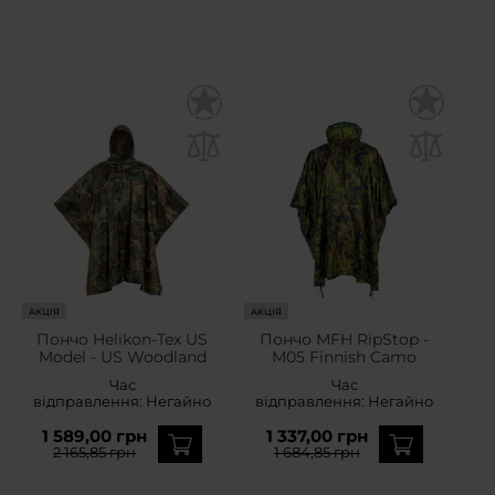
АКЦІЯ
АКЦІЯ
Пончо Helikon-Tex US
Пончо MFH RipStop -
Model - US Woodland
M05 Finnish Camo
Час
Час
відправлення:
Негайно
відправлення:
Негайно
1 589,00 грн
1 337,00 грн
2 165,85 грн
1 684,85 грн