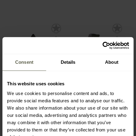
Consent
Details
About
This website uses cookies
АКЦІЯ
ФІНАЛЬНИЙ РОЗПРОДАЖ
We use cookies to personalise content and ads, to
Пончо M-Tac RipStop -
Термопончо Pentagon
Olive
Tac Maven Zero Hour -
provide social media features and to analyse our traffic.
Olive Green
Час
Час
We also share information about your use of our site with
відправлення:
Негайно
відправлення:
Негайно
our social media, advertising and analytics partners who
1 036,00 грн
297,00 грн
may combine it with other information that you’ve
1 443,35 грн
360,85 грн
provided to them or that they’ve collected from your use