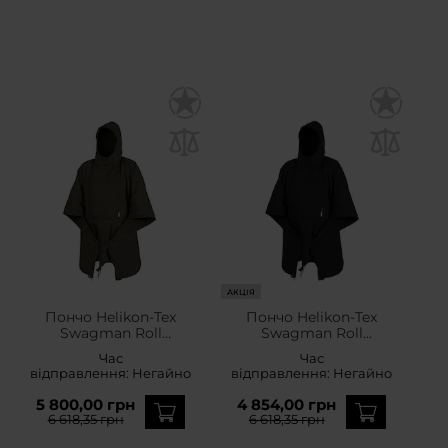
АКЦІЯ
Пончо Helikon-Tex
Пончо Helikon-Tex
Swagman Roll
Swagman Roll
Climashield Apex з
Climashield Apex з
Час
Час
функцією спального
функцією спального
відправлення:
Негайно
відправлення:
Негайно
мішка - Taiga Green
мішка - Black
5 800,00 грн
4 854,00 грн
6 618,35 грн
6 618,35 грн