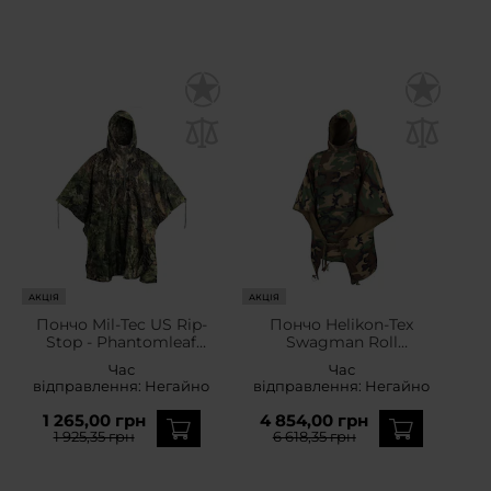
АКЦІЯ
АКЦІЯ
Пончо Mil-Tec US Rip-
Пончо Helikon-Tex
Stop - Phantomleaf
Swagman Roll
WASP I Z3A
Climashield Apex з
Час
Час
функцією спального
відправлення:
Негайно
відправлення:
Негайно
мішка - US Woodland
1 265,00 грн
4 854,00 грн
1 925,35 грн
6 618,35 грн