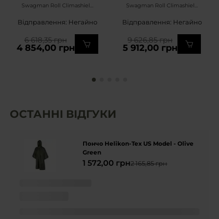
Swagman Roll Climashield
Swagman Roll Climashield
Apex з функцією
Apex з функцією
Відправлення: Негайно
Відправлення: Негайно
спального мішка - wz.93
спального мішка -
Pantera PL Woodland
MultiCam
6 618,35 грн
9 626,85 грн
4 854,00 грн
5 912,00 грн
ОСТАННІ ВІДГУКИ
Пончо Helikon-Tex US Model - Olive
Green
1 572,00 грн
2 165,85 грн