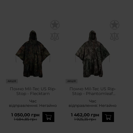
АКЦІЯ
АКЦІЯ
Пончо Mil-Tec US Rip-
Пончо Mil-Tec US Rip-
Stop - Flecktarn
Stop - Phantomleaf
WASP I Z2
Час
Час
відправлення:
Негайно
відправлення:
Негайно
1 050,00 грн
1 462,00 грн
1 684,85 грн
1 925,35 грн