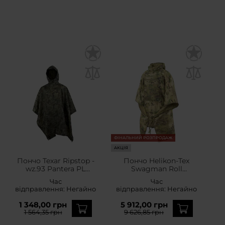
ФІНАЛЬНИЙ РОЗПРОДАЖ
АКЦІЯ
Пончо Texar Ripstop -
Пончо Helikon-Tex
wz.93 Pantera PL
Swagman Roll
Woodland
Climashield Apex з
Час
Час
функцією спального
відправлення:
Негайно
відправлення:
Негайно
мішка - MultiCam
1 348,00 грн
5 912,00 грн
1 564,35 грн
9 626,85 грн