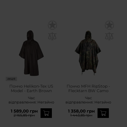
АКЦІЯ
Пончо Helikon-Tex US
Пончо MFH RipStop -
Model - Earth Brown
Flecktarn BW Camo
Час
Час
відправлення:
Негайно
відправлення:
Негайно
1 589,00 грн
1 358,00 грн
2 165,85 грн
1 443,85 грн