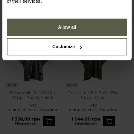
of their services.
Allow all
Customize
АКЦІЯ
АКЦІЯ
Пончо Mil-Tec US Rip-
Пончо Mil-Tec Basic Rip-
Stop - Phantomleaf
Stop - Olive
WASP I Z1B
Час
Час
відправлення:
Негайно
відправлення:
Негайно
1 358,00 грн
1 044,00 грн
1 925,35 грн
1 323,85 грн