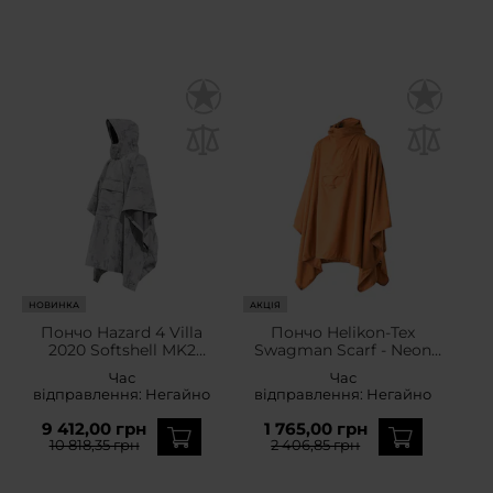
НОВИНКА
АКЦІЯ
Пончо Hazard 4 Villa
Пончо Helikon-Tex
2020 Softshell MK2
Swagman Scarf - Neon
Warfare Edition - Arctic
Orange
Час
Час
Camo
відправлення:
Негайно
відправлення:
Негайно
9 412,00 грн
1 765,00 грн
10 818,35 грн
2 406,85 грн