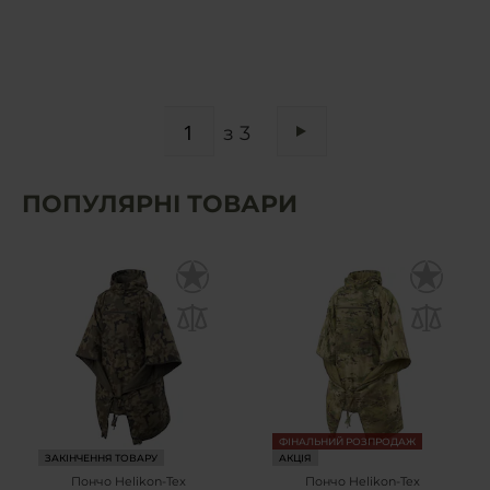
СТОРІНКА
з 3
Сторінка
Наступне
ПОПУЛЯРНІ ТОВАРИ
ФІНАЛЬНИЙ РОЗПРОДАЖ
ЗАКІНЧЕННЯ ТОВАРУ
АКЦІЯ
Пончо Helikon-Tex
Пончо Helikon-Tex