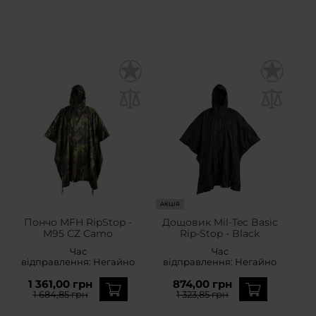
АКЦІЯ
Пончо MFH RipStop -
Дощовик Mil-Tec Basic
M95 CZ Camo
Rip-Stop - Black
Час
Час
відправлення:
Негайно
відправлення:
Негайно
1 361,00 грн
874,00 грн
1 684,85 грн
1 323,85 грн