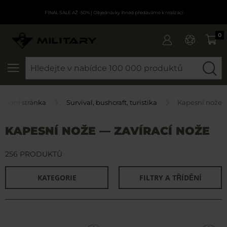
FINAL SALE AŽ -50%
| Objednávky ihned předáváme k realizaci
0
SEARCH
vodní stránka
Survival, bushcraft, turistika
Kapesní nože
KAPESNÍ NOŽE — ZAVÍRACÍ NOŽE
256 PRODUKTŮ
KATEGORIE
FILTRY A TŘÍDĚNÍ