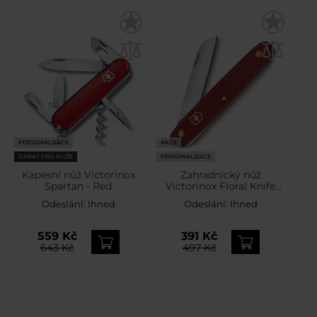
PERSONALIZACE
AKCE
DÁRKY PRO MUŽE
PERSONALIZACE
Kapesní nůž Victorinox
Zahradnický nůž
Spartan - Red
Victorinox Floral Knife
Left-handed
Odeslání:
Ihned
Odeslání:
Ihned
559 Kč
391 Kč
643 Kč
497 Kč