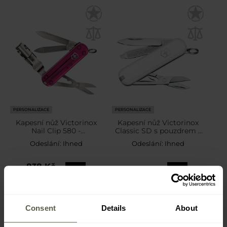
PERSONALIZACE
PERSONALIZACE
Kapesní nůž Victorinox
Kapesní nůž Victorinox
Nail Clip 580 -
Classic SD s pouzdrem -
Transparent Pin
Falling Snow/Beige
Odeslání:
Ihned
Odeslání:
Ihned
838 Kč
670 Kč
958 Kč
Consent
Details
About