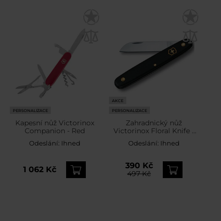
AKCE
PERSONALIZACE
PERSONALIZACE
Kapesní nůž Victorinox
Zahradnický nůž
Companion - Red
Victorinox Floral Knife -
Black
Odeslání:
Ihned
Odeslání:
Ihned
390 Kč
1 062 Kč
497 Kč