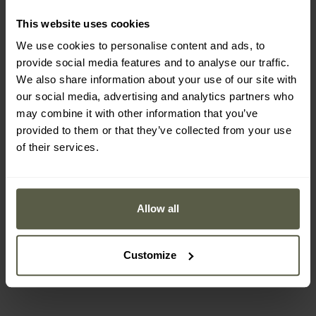
This website uses cookies
We use cookies to personalise content and ads, to
provide social media features and to analyse our traffic.
We also share information about your use of our site with
our social media, advertising and analytics partners who
may combine it with other information that you’ve
provided to them or that they’ve collected from your use
PERSONALIZACE
of their services.
PERSONALIZACE
DÁRKY PRO MUŽE
Kapesní nůž Victorinox
Kapesní nůž Victorinox
My First H - Blue
Fieldmaster Red
Odeslání:
Ihned
Odeslání:
Ihned
Allow all
724 Kč
950 Kč
788 Kč
Customize