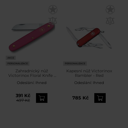
AKCE
PERSONALIZACE
PERSONALIZACE
Zahradnický nůž
Kapesní nůž Victorinox
Victorinox Floral Knife -
Rambler - Red
Pink
Odeslání:
Ihned
Odeslání:
Ihned
391 Kč
785 Kč
497 Kč