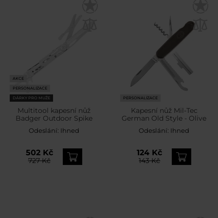
AKCE
PERSONALIZACE
DÁRKY PRO MUŽE
PERSONALIZACE
Multitool kapesní nůž
Kapesní nůž Mil-Tec
Badger Outdoor Spike
German Old Style - Olive
Odeslání:
Ihned
Odeslání:
Ihned
502 Kč
124 Kč
727 Kč
143 Kč