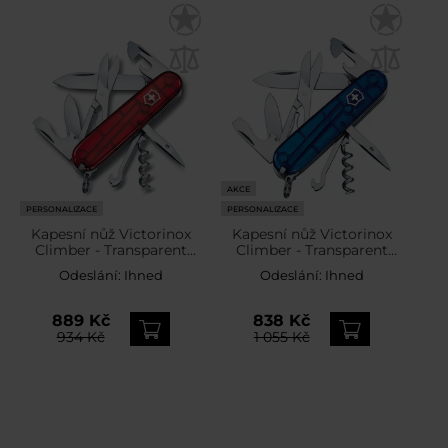
AKCE
PERSONALIZACE
PERSONALIZACE
Kapesní nůž Victorinox
Kapesní nůž Victorinox
Climber - Transparent
Climber - Transparent
Red
Blue
Odeslání:
Ihned
Odeslání:
Ihned
889 Kč
838 Kč
934 Kč
1 055 Kč