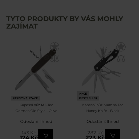
TYTO PRODUKTY BY VÁS MOHLY
ZAJÍMAT
AKCE
PERSONALIZACE
BESTSELLER
Kapesní nůž Mil-Tec
Kapesní nůž Mamba Tac
German Old Style - Olive
Handy Knife - Black
Odeslání: Ihned
Odeslání: Ihned
143 Kč
282 Kč
124 Kč
223 Kč