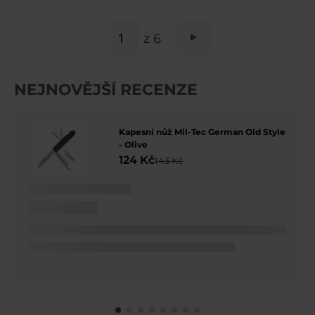
STRÁNKA
z 6
Stránka
Následující
NEJNOVĚJŠÍ RECENZE
Kapesní nůž Mil-Tec German Old Style
- Olive
124 Kč
143 Kč