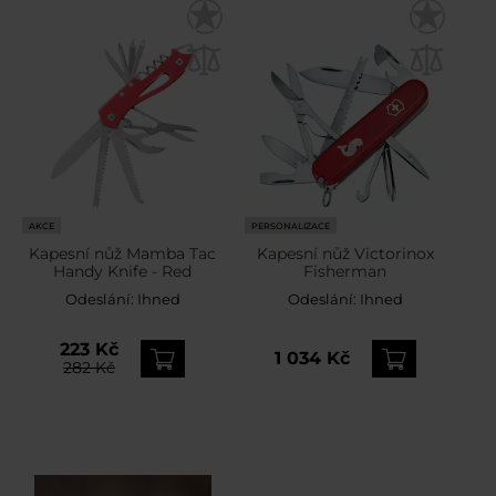
AKCE
PERSONALIZACE
Kapesní nůž Mamba Tac
Kapesní nůž Victorinox
Handy Knife - Red
Fisherman
Odeslání:
Ihned
Odeslání:
Ihned
223 Kč
1 034 Kč
282 Kč