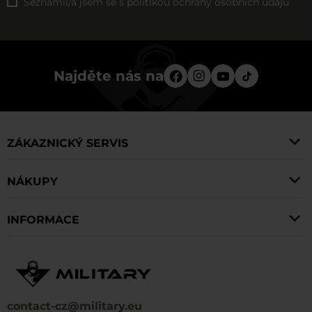
jinou sadu nástrojů než typický model.
Seznámil/a jsem se s
politikou ochrany osobních údajů
Najděte nás na
ZÁKAZNICKÝ SERVIS
NÁKUPY
INFORMACE
contact-cz@military.eu