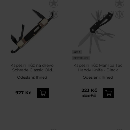
AKCE
BESTSELLER
Kapesní nůž na dřevo
Kapesní nůž Mamba Tac
Schrade Classic Old
Handy Knife - Black
Timer Splinter Carving -
Odeslání:
Ihned
Odeslání:
Ihned
153 mm
223 Kč
927 Kč
282 Kč