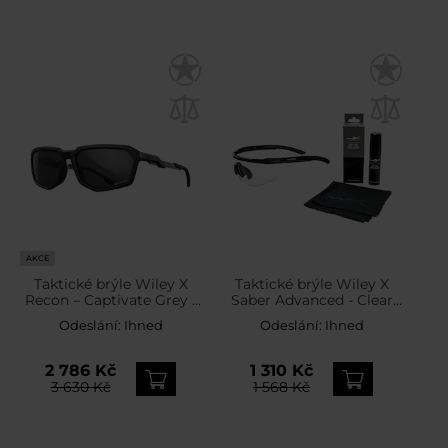
AKCE
Taktické brýle Wiley X
Taktické brýle Wiley X
Recon – Captivate Grey /
Saber Advanced - Clear
Matte Black
Matte Black + Anti-Fog
Odeslání:
Ihned
Odeslání:
Ihned
Cleaner Kit - sada
2 786 Kč
1 310 Kč
3 630 Kč
1 568 Kč