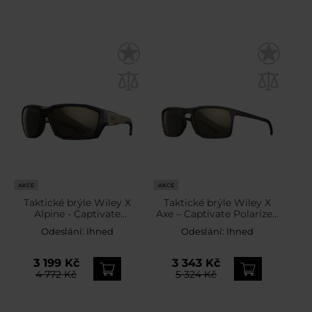
AKCE
AKCE
Taktické brýle Wiley X
Taktické brýle Wiley X
Alpine - Captivate
Axe – Captivate Polarized
Polarized Tungsten
Tungsten Mirror / Matte
Odeslání:
Ihned
Odeslání:
Ihned
Mirror/Matte Black/Tan
Black
3 199 Kč
3 343 Kč
4 772 Kč
5 324 Kč