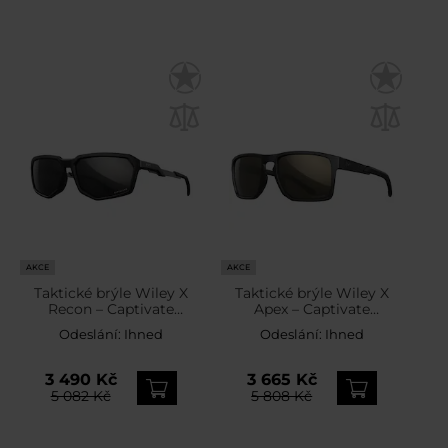
AKCE
AKCE
Taktické brýle Wiley X
Taktické brýle Wiley X
Recon – Captivate
Apex – Captivate
Polarized Black Mirror /
Polarized Tungsten
Odeslání:
Ihned
Odeslání:
Ihned
Matte Black
Mirror / Matte Black
3 490 Kč
3 665 Kč
5 082 Kč
5 808 Kč