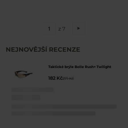
STRÁNKA
z 7
Stránka
Následující
NEJNOVĚJŠÍ RECENZE
Taktické brýle Bolle Rush+ Twilight
182 Kč
271 Kč