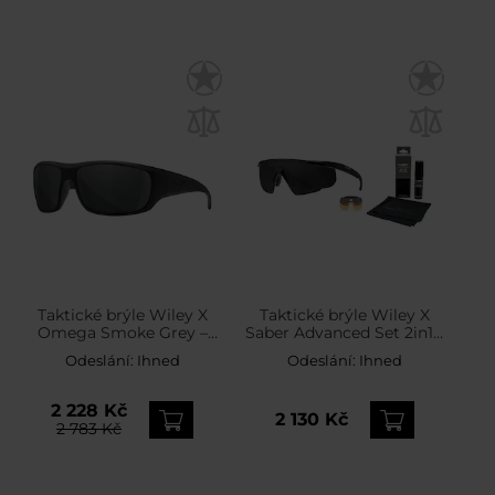
Taktické brýle Wiley X
Taktické brýle Wiley X
Omega Smoke Grey –
Saber Advanced Set 2in1 -
Matte Black
Smoke Grey/Light
Odeslání:
Ihned
Odeslání:
Ihned
Rust/Matte Black + Anti-
Fog Cleaner Kit - sada
2 228 Kč
2 130 Kč
2 783 Kč