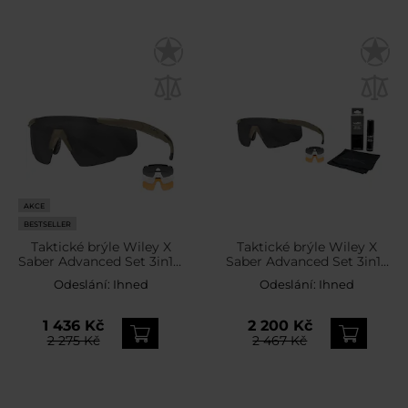
AKCE
BESTSELLER
Taktické brýle Wiley X
Taktické brýle Wiley X
Saber Advanced Set 3in1 –
Saber Advanced Set 3in1 -
Grey / Clear / Light Rust /
Grey/Clear/Light Rust/Tan
Odeslání:
Ihned
Odeslání:
Ihned
Matte Tan
+ Anti-Fog Cleaner Kit -
sada
1 436 Kč
2 200 Kč
2 275 Kč
2 467 Kč