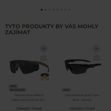
TYTO PRODUKTY BY VÁS MOHLY
ZAJÍMAT
AKCE
BESTSELLER
AKCE
Taktické brýle Wiley X
Taktické brýle Bolle Tryon
Saber Advanced Set 3in1 –
BSSI – Smoke
Grey / Clear / Light Rust /
Odeslání: Ihned
Odeslání: Ihned
Matte Tan