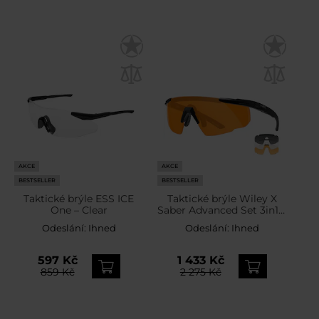
AKCE
AKCE
BESTSELLER
BESTSELLER
Taktické brýle ESS ICE
Taktické brýle Wiley X
One – Clear
Saber Advanced Set 3in1 –
Matte Black
Odeslání:
Ihned
Odeslání:
Ihned
597 Kč
1 433 Kč
859 Kč
2 275 Kč