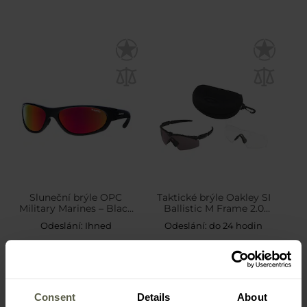
Sluneční brýle OPC
Taktické brýle Oakley SI
Military Marines – Black
Ballistic M Frame 2.0
Matt Red Revo s
Strike – 2LS
Odeslání:
Ihned
Odeslání:
do 24 hodin
polarizací
970 Kč
5 930 Kč
Consent
Details
About