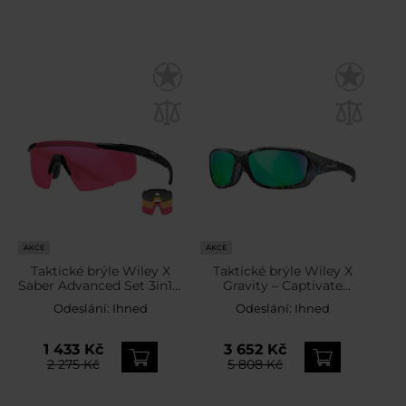
AKCE
AKCE
Taktické brýle Wiley X
Taktické brýle Wiley X
Saber Advanced Set 3in1 –
Gravity – Captivate
Smoke / Rust / Vermillion
Polarized Green Mirror /
Odeslání:
Ihned
Odeslání:
Ihned
/ Matte Black
Kryptek Neptune
1 433 Kč
3 652 Kč
2 275 Kč
5 808 Kč