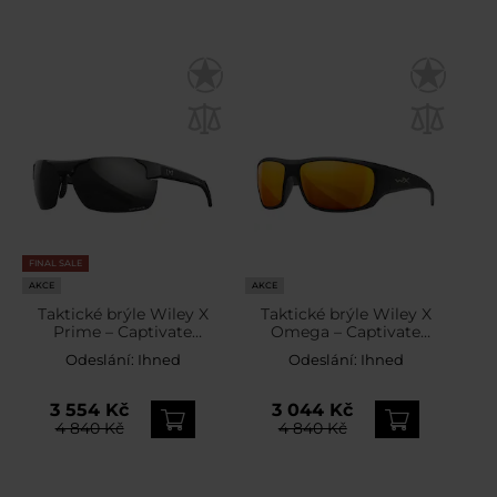
FINAL SALE
AKCE
AKCE
Taktické brýle Wiley X
Taktické brýle Wiley X
Prime – Captivate
Omega – Captivate
Polarized Black Mirror /
Polarized Bronze Mirror /
Odeslání:
Ihned
Odeslání:
Ihned
Matte Black
Matte Black
3 554 Kč
3 044 Kč
4 840 Kč
4 840 Kč