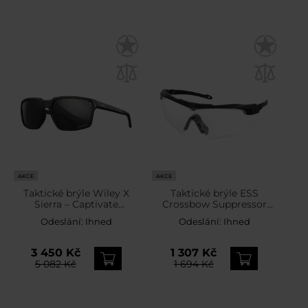
AKCE
AKCE
Taktické brýle Wiley X
Taktické brýle ESS
Sierra – Captivate
Crossbow Suppressor
Polarized Black Mirror /
One – Clear
Odeslání:
Ihned
Odeslání:
Ihned
Matte Black
3 450 Kč
1 307 Kč
5 082 Kč
1 694 Kč