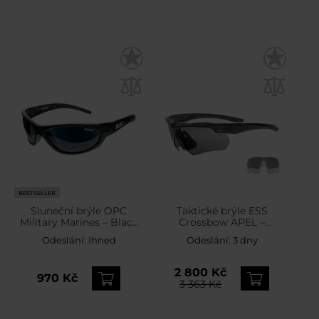
BESTSELLER
Sluneční brýle OPC
Taktické brýle ESS
Military Marines – Black
Crossbow APEL –
Matt Smoke Revo s
Clear/Smoke Gray – Black
Odeslání:
Ihned
Odeslání:
3 dny
polarizací
2 800 Kč
970 Kč
3 363 Kč