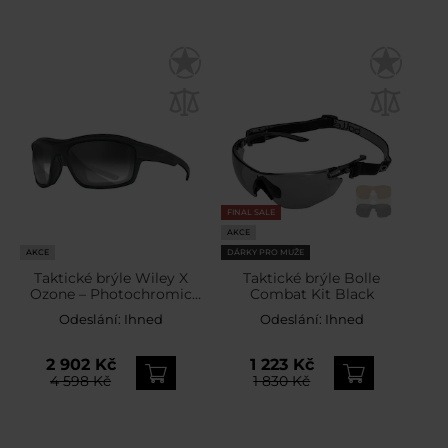
FINAL SALE
AKCE
AKCE
DÁRKY PRO MUŽE
Taktické brýle Wiley X
Taktické brýle Bolle
Ozone – Photochromic
Combat Kit Black
Grey / Matte Black
Odeslání:
Ihned
Odeslání:
Ihned
2 902 Kč
1 223 Kč
4 598 Kč
1 830 Kč