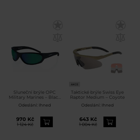
AKCE
Sluneční brýle OPC
Taktické brýle Swiss Eye
Military Marines – Black
Raptor Medium – Coyote
Matt Green Revo s
Odeslání:
Ihned
Odeslání:
Ihned
polarizací
970 Kč
643 Kč
1 124 Kč
1 004 Kč