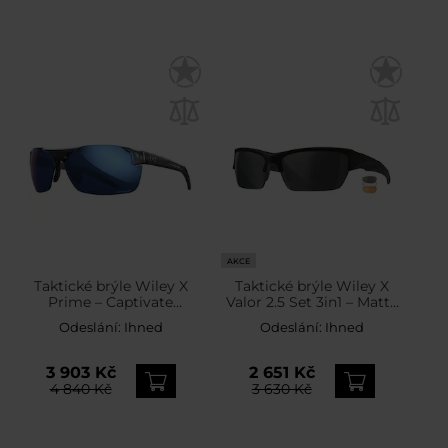
AKCE
Taktické brýle Wiley X
Taktické brýle Wiley X
Prime – Captivate
Valor 2.5 Set 3in1 – Matte
Polarized Blue Mirror /
Black
Odeslání:
Ihned
Odeslání:
Ihned
Gloss Crystal Grey
3 903 Kč
2 651 Kč
4 840 Kč
3 630 Kč