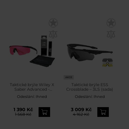
AKCE
Taktické brýle Wiley X
Taktické brýle ESS
Saber Advanced -
Crossblade – 3LS (sada)
Vermillion/Matte Black +
Odeslání:
Ihned
Odeslání:
Ihned
Anti-Fog Cleaner Kit -
sada
1 390 Kč
3 009 Kč
1 568 Kč
4 162 Kč