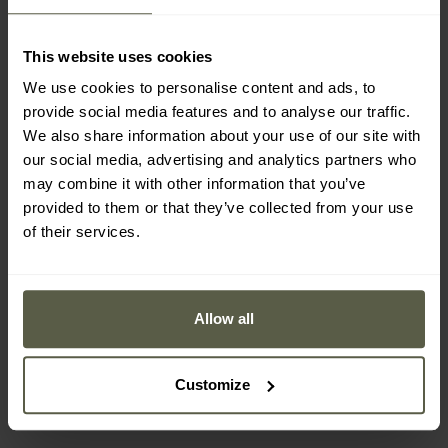
This website uses cookies
We use cookies to personalise content and ads, to
provide social media features and to analyse our traffic.
We also share information about your use of our site with
our social media, advertising and analytics partners who
may combine it with other information that you’ve
provided to them or that they’ve collected from your use
of their services.
AKCE
AKCE
Taktické brýle Wiley X
Brýle Wiley X Founder -
Citadel - Captivate
Captivate Polarized Black
Allow all
Tungsten/Matte Black
Mirror/Matte Black
Odeslání:
Ihned
Odeslání:
Ihned
Tan
2 786 Kč
3 211 Kč
Customize
4 114 Kč
5 082 Kč