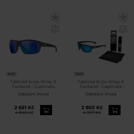
AKCE
AKCE
Taktické brýle Wiley X
Taktické brýle Wiley X
Contend – Captivate
Contend - Captivate
Polarized Blue Mirror /
Polarized Blue
Odeslání:
Ihned
Odeslání:
Ihned
Matte Graphite
Mirror/Matte Graphite +
Anti-Fog Cleaner Kit -
sada
2 651 Kč
2 950 Kč
4 840 Kč
4 997 Kč