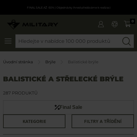
FINAL SALE AŽ -50%
| Objednávky ihned předáváme k realizaci
0
SEARCH
Úvodní stránka
Brýle
Balistické brýle
BALISTICKÉ A STŘELECKÉ BRÝLE
287 PRODUKTŮ
Final Sale
KATEGORIE
FILTRY A TŘÍDĚNÍ