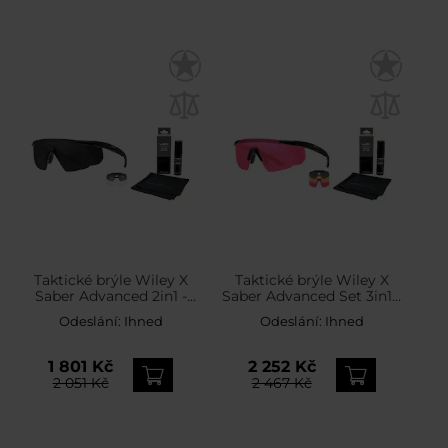
Taktické brýle Wiley X
Taktické brýle Wiley X
Saber Advanced 2in1 -
Saber Advanced Set 3in1 -
Grey/Clear/Matte Black +
Smoke/Rust/Vermillion/M
Odeslání:
Ihned
Odeslání:
Ihned
Anti-Fog Cleaner Kit -
atte Black + Anti-Fog
sada
Cleaner Kit - sada
1 801 Kč
2 252 Kč
2 051 Kč
2 467 Kč