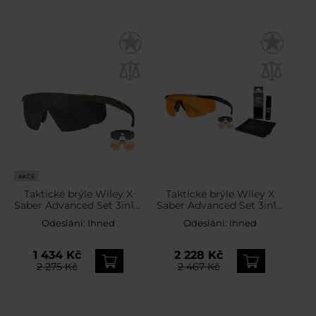
AKCE
Taktické brýle Wiley X
Taktické brýle Wiley X
Saber Advanced Set 3in1 –
Saber Advanced Set 3in1 -
Grey / Clear / Light Rust /
Grey/Clear/Light
Odeslání:
Ihned
Odeslání:
Ihned
OD Green
Rust/Matte Black + Anti-
Fog Cleaner Kit - sada
1 434 Kč
2 228 Kč
2 275 Kč
2 467 Kč