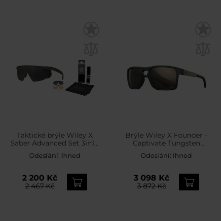
Taktické brýle Wiley X
Brýle Wiley X Founder -
Saber Advanced Set 3in1 -
Captivate Tungsten
Grey/Clear/Light Rust/OD
Mirror/Matte Black/Tan
Odeslání:
Ihned
Odeslání:
Ihned
Green + Anti-Fog Cleaner
Kit - sada
2 200 Kč
3 098 Kč
2 467 Kč
3 872 Kč