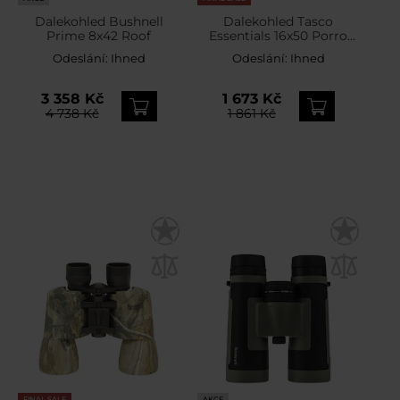
Dalekohled Bushnell
Dalekohled Tasco
Prime 8x42 Roof
Essentials 16x50 Porro
Black
Odeslání:
Ihned
Odeslání:
Ihned
3 358 Kč
1 673 Kč
4 738 Kč
1 861 Kč
FINAL SALE
AKCE