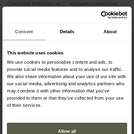
Dalekohled Delta Optical
Kompaktní dalekohled
Discovery 16x50
Mil-Tec 10x25 Gen II -
Camo
Odeslání:
Ihned
Odeslání:
Ihned
372 Kč
Consent
Details
About
2 129 Kč
520 Kč
This website uses cookies
We use cookies to personalise content and ads, to
provide social media features and to analyse our traffic.
We also share information about your use of our site with
our social media, advertising and analytics partners who
may combine it with other information that you’ve
provided to them or that they’ve collected from your use
of their services.
FINAL SALE
FINAL SALE
Allow all
AKCE
PERSONALIZACE