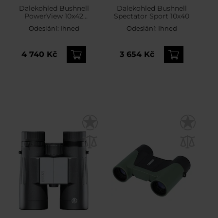
Dalekohled Bushnell
Dalekohled Bushnell
PowerView 10x42
Spectator Sport 10x40
Realtree Edge Bone
Odeslání:
Ihned
Odeslání:
Ihned
Collector
4 740 Kč
3 654 Kč