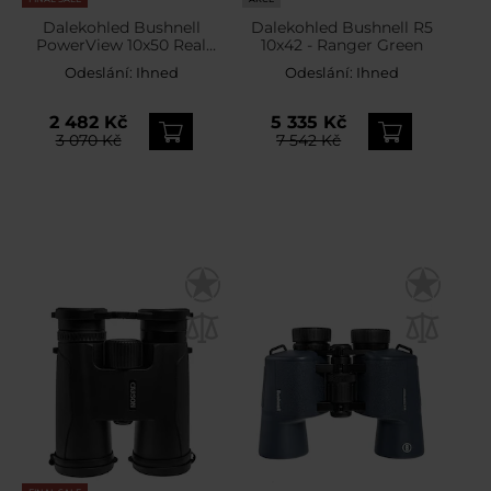
Dalekohled Bushnell
Dalekohled Bushnell R5
PowerView 10x50 Real
10x42 - Ranger Green
Tree Camo
Odeslání:
Ihned
Odeslání:
Ihned
2 482 Kč
5 335 Kč
3 070 Kč
7 542 Kč