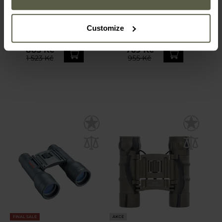
Dalekohled Bushnell
Dalekohled Bushnell
PowerView 2.0 16x32
PowerView 2 8x21
Odeslání:
Ihned
Odeslání:
Ihned
Customize
883 Kč
769 Kč
1 523 Kč
955 Kč
FINAL SALE
AKCE