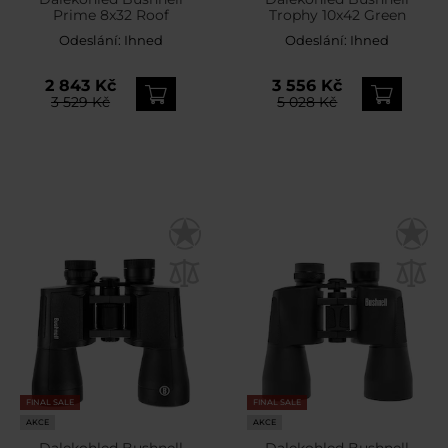
Prime 8x32 Roof
Trophy 10x42 Green
Odeslání:
Ihned
Odeslání:
Ihned
2 843 Kč
3 556 Kč
3 529 Kč
5 028 Kč
FINAL SALE
FINAL SALE
AKCE
AKCE
Dalekohled Bushnell
Dalekohled Bushnell