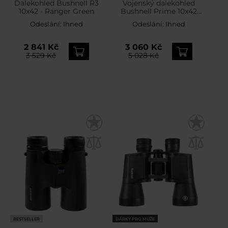
Dalekohled Bushnell R3
Vojenský dalekohled
10x42 - Ranger Green
Bushnell Prime 10x42
Roof
Odeslání:
Ihned
Odeslání:
Ihned
2 841 Kč
3 060 Kč
3 529 Kč
5 028 Kč
BESTSELLER
DÁRKY PRO MUŽE