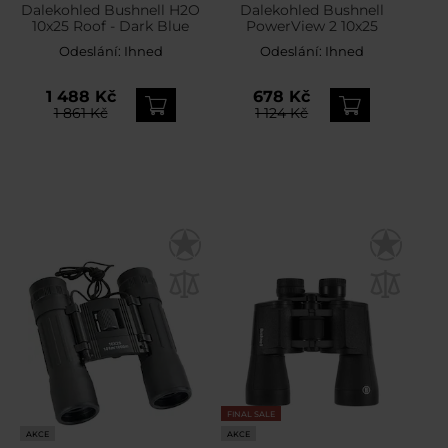
Dalekohled Bushnell H2O
Dalekohled Bushnell
10x25 Roof - Dark Blue
PowerView 2 10x25
Odeslání:
Ihned
Odeslání:
Ihned
1 488 Kč
678 Kč
1 861 Kč
1 124 Kč
FINAL SALE
AKCE
AKCE