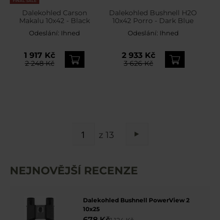
FINAL SALE
Dalekohled Carson
Dalekohled Bushnell H2O
Makalu 10x42 - Black
10x42 Porro - Dark Blue
Odeslání:
Ihned
Odeslání:
Ihned
1 917 Kč
2 933 Kč
2 248 Kč
3 626 Kč
STRÁNKA
z 13
Stránka
Následující
NEJNOVĚJŠÍ RECENZE
Dalekohled Bushnell PowerView 2
10x25
678 Kč
1 124 Kč