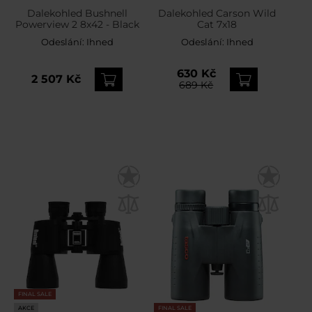
Dalekohled Bushnell
Dalekohled Carson Wild
Powerview 2 8x42 - Black
Cat 7x18
Odeslání:
Ihned
Odeslání:
Ihned
630 Kč
2 507 Kč
689 Kč
FINAL SALE
AKCE
FINAL SALE