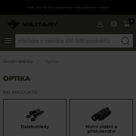
FINAL SALE AŽ -50%
| Objednávky ihned předáváme k realizaci
0
SEARCH
Úvodní stránka
Optika
OPTIKA
595 PRODUKTŮ
Dalekohledy
Noční vidění a
příslušenství