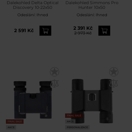
Dalekohled Delta Optical
Dalekohled Simmons Pro
Discovery 10-22x50
Hunter 10x50
Odeslání:
Ihned
Odeslání:
Ihned
2 391 Kč
2 591 Kč
2 973 Kč
FINAL SALE
FINAL SALE
AKCE
AKCE
PERSONALIZACE