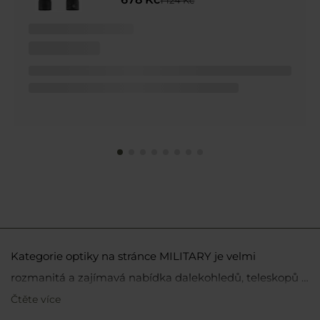
Kategorie optiky na stránce MILITARY je velmi
rozmanitá a zajímavá nabídka dalekohledů, teleskopů a
dálkoměrů určená pro fanoušky vojenské techniky,
Čtěte více
První kategorií, na kterou stojí za to se zaměřit, jsou