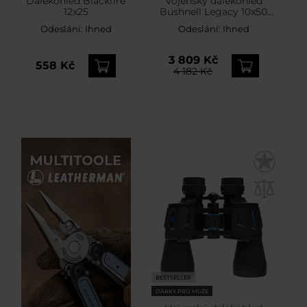
Dalekohled Blackfire
Vojenský dalekohled
12x25
Bushnell Legacy 10x50
WP
Odeslání:
Ihned
Odeslání:
Ihned
3 809 Kč
558 Kč
4 182 Kč
BESTSELLER
DÁRKY PRO MUŽE