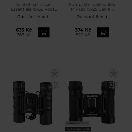
Dalekohled Tasco
Kompaktní dalekohled
Essentials 10x32 Roof
Mil-Tec 10x25 Gen II -
Black
Desert
Odeslání:
Ihned
Odeslání:
Ihned
633 Kč
374 Kč
787 Kč
520 Kč
PERSONALIZACE
DÁRKY PRO MUŽE