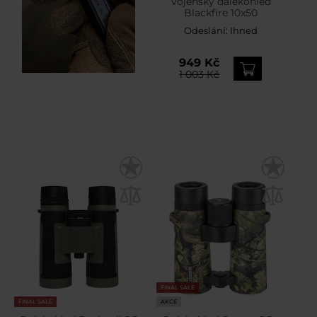
Vojenský dalekohled
Blackfire 10x50
Odeslání:
Ihned
949 Kč
1 003 Kč
FINAL SALE
FINAL SALE
AKCE