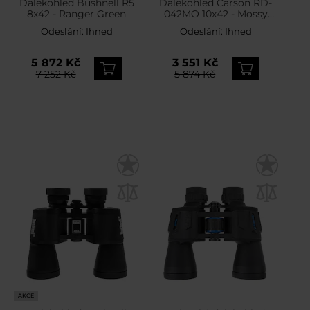
Dalekohled Bushnell R5
Dalekohled Carson RD-
8x42 - Ranger Green
042MO 10x42 - Mossy
Oak
Odeslání:
Ihned
Odeslání:
Ihned
5 872 Kč
3 551 Kč
7 252 Kč
5 874 Kč
AKCE