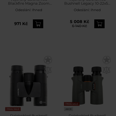
Blackfire Magna Zoom
Bushnell Legacy 10-22x50
10-30x50
WP
Odeslání:
Ihned
Odeslání:
Ihned
5 008 Kč
971 Kč
6 140 Kč
FINAL SALE
FINAL SALE
AKCE
Dalekohled Bushnell
Dalekohled Bushnell