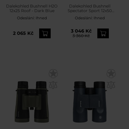
Dalekohled Bushnell H2O
Dalekohled Bushnell
12x25 Roof - Dark Blue
Spectator Sport 12x50
Focus Free
Odeslání:
Ihned
Odeslání:
Ihned
3 046 Kč
2 065 Kč
3 360 Kč