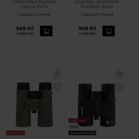
Dalekohled Bushnell
Vojenský dalekohled
Falcon 10x50
Blackfire 16x50
Odeslání:
Ihned
Odeslání:
Ihned
949 Kč
949 Kč
1 619 Kč
1 124 Kč
FINAL SALE
AKCE
FINAL SALE
DÁRKY PRO MUŽE