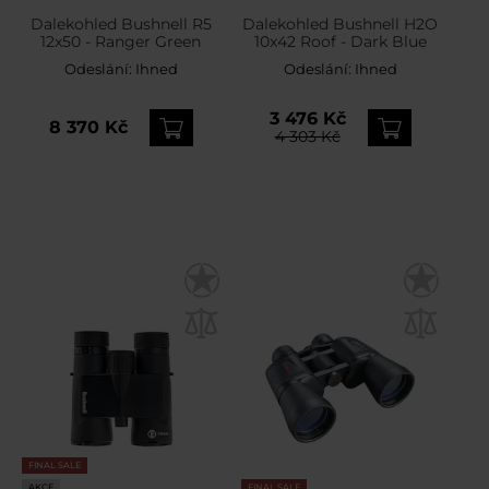
Dalekohled Bushnell R5
Dalekohled Bushnell H2O
12x50 - Ranger Green
10x42 Roof - Dark Blue
Odeslání:
Ihned
Odeslání:
Ihned
3 476 Kč
8 370 Kč
4 303 Kč
FINAL SALE
AKCE
FINAL SALE