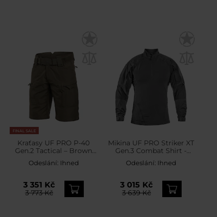
FINAL SALE
Kraťasy UF PRO P-40
Mikina UF PRO Striker XT
Gen.2 Tactical – Brown
Gen.3 Combat Shirt -
Grey
Steel Grey
Odeslání:
Ihned
Odeslání:
Ihned
3 351 Kč
3 015 Kč
3 773 Kč
3 639 Kč