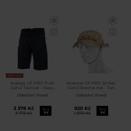
FINAL SALE
Kraťasy UF PRO P-40
Klobouk UF PRO Striker
Gen.2 Tactical – Navy
Gen.3 Boonie Hat - Tan
Blue
Odeslání:
Ihned
Odeslání:
Ihned
3 378 Kč
920 Kč
3 773 Kč
1 079 Kč