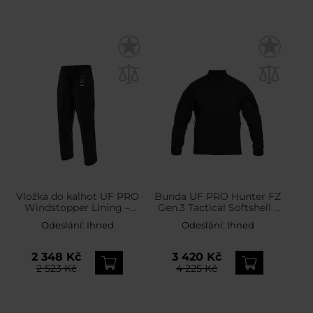
Vložka do kalhot UF PRO
Bunda UF PRO Hunter FZ
Windstopper Lining –
Gen.3 Tactical Softshell -
Black
Black
Odeslání:
Ihned
Odeslání:
Ihned
2 348 Kč
3 420 Kč
2 523 Kč
4 225 Kč