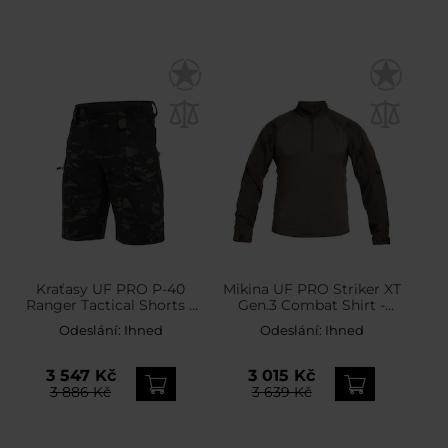
Kraťasy UF PRO P-40
Mikina UF PRO Striker XT
Ranger Tactical Shorts –
Gen.3 Combat Shirt -
MultiCam Black
Brown Grey
Odeslání:
Ihned
Odeslání:
Ihned
3 547 Kč
3 015 Kč
3 886 Kč
3 639 Kč