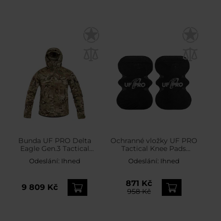
Bunda UF PRO Delta
Ochranné vložky UF PRO
Eagle Gen.3 Tactical
Tactical Knee Pads
Softshell - MultiCam
Impact - Black
Odeslání:
Ihned
Odeslání:
Ihned
871 Kč
9 809 Kč
958 Kč