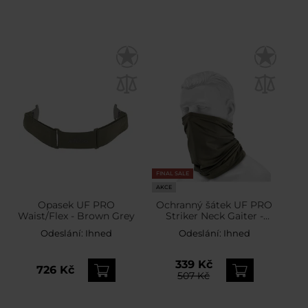
FINAL SALE
AKCE
Opasek UF PRO
Ochranný šátek UF PRO
Waist/Flex - Brown Grey
Striker Neck Gaiter -
Brown Grey
Odeslání:
Ihned
Odeslání:
Ihned
339 Kč
726 Kč
507 Kč