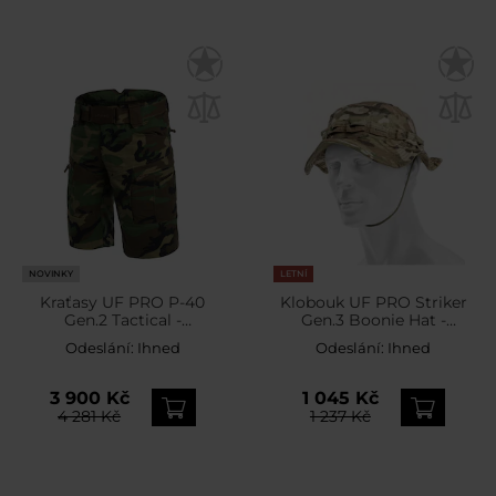
NOVINKY
LETNÍ
Kraťasy UF PRO P-40
Klobouk UF PRO Striker
Gen.2 Tactical -
Gen.3 Boonie Hat -
Woodland
MultiCam
Odeslání:
Ihned
Odeslání:
Ihned
3 900 Kč
1 045 Kč
4 281 Kč
1 237 Kč