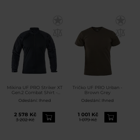
Mikina UF PRO Striker XT
Tričko UF PRO Urban -
Gen.2 Combat Shirt -
Brown Grey
Navy Blue
Odeslání:
Ihned
Odeslání:
Ihned
2 578 Kč
1 001 Kč
3 202 Kč
1 079 Kč