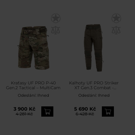
Kraťasy UF PRO P-40
Kalhoty UF PRO Striker
Gen.2 Tactical – MultiCam
XT Gen.3 Combat -
Brown/Grey
Odeslání:
Ihned
Odeslání:
Ihned
3 900 Kč
5 690 Kč
4 281 Kč
6 428 Kč