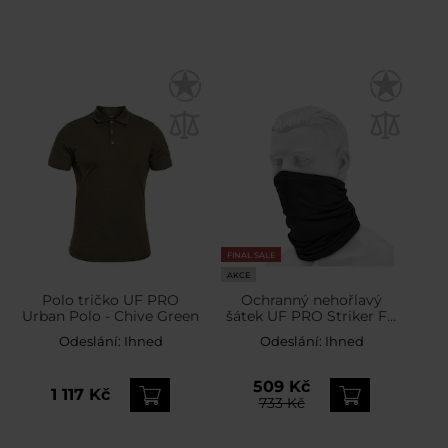
FINAL SALE
AKCE
Polo tričko UF PRO
Ochranný nehořlavý
Urban Polo - Chive Green
šátek UF PRO Striker FR
Neck Gaiter - Black
Odeslání:
Ihned
Odeslání:
Ihned
509 Kč
1 117 Kč
733 Kč