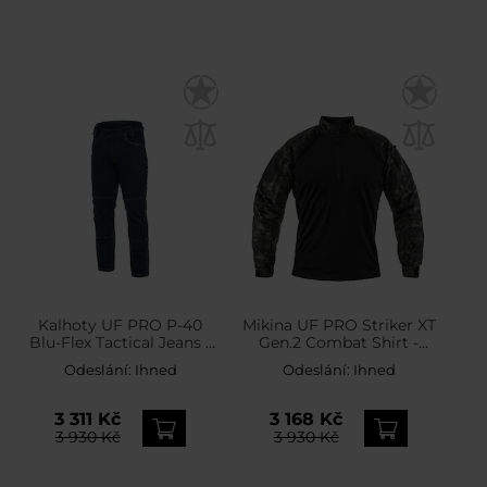
Kalhoty UF PRO P-40
Mikina UF PRO Striker XT
Blu-Flex Tactical Jeans -
Gen.2 Combat Shirt -
Denim
MultiCam Black
Odeslání:
Ihned
Odeslání:
Ihned
3 311 Kč
3 168 Kč
3 930 Kč
3 930 Kč