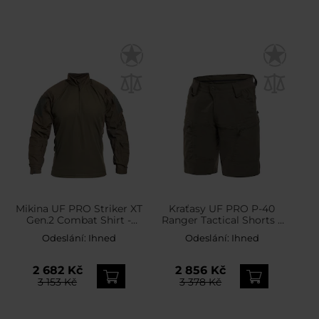
Mikina UF PRO Striker XT
Kraťasy UF PRO P-40
Gen.2 Combat Shirt -
Ranger Tactical Shorts –
Brown Grey
Brown Grey
Odeslání:
Ihned
Odeslání:
Ihned
2 682 Kč
2 856 Kč
3 153 Kč
3 378 Kč