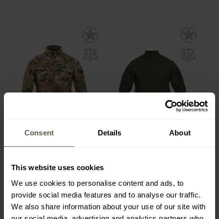
Consent
Details
About
Bunda UF PRO Hunter FZ
Bunda UF PRO Hunter FZ
Gen.2 Tactical Softshell -
Gen.3 Tactical Softshell -
MultiCam
Brown Grey
Odeslání:
Ihned
Odeslání:
Ihned
This website uses cookies
5 046 Kč
3 411 Kč
We use cookies to personalise content and ads, to
5 603 Kč
4 225 Kč
provide social media features and to analyse our traffic.
We also share information about your use of our site with
our social media, advertising and analytics partners who