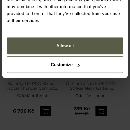
may combine it with other information that you’ve
provided to them or that they’ve collected from your use
of their services.
Allow all
Customize
FINAL SALE
AKCE
Kalhoty UF PRO Striker
Ochranný šátek UF PRO
Tropic Thunder Combat -
Striker Neck Gaiter -
Brown Grey
Black
Odeslání:
Ihned
Odeslání:
Ihned
339 Kč
6 706 Kč
507 Kč