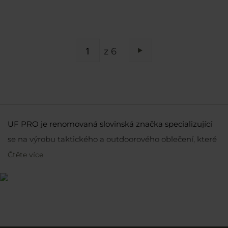
STRÁNKA
z 6
Stránka
Následující
UF PRO je renomovaná slovinská značka specializující
se na výrobu taktického a outdoorového oblečení, které
je vysoce ceněno profesionály po celém světě, včetně
Čtěte více
elitních vojenských jednotek, bezpečnostních složek a
nadšenců do outdooru a přežití.
Původ značky