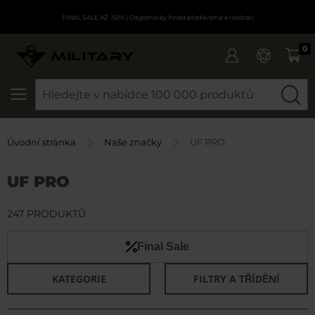
FINAL SALE AŽ -50%
| Objednávky ihned předáváme k realizaci
0
SEARCH
Úvodní stránka
Naše značky
UF PRO
UF PRO
247 PRODUKTŮ
Final Sale
KATEGORIE
FILTRY A TŘÍDĚNÍ