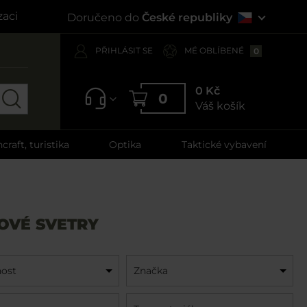
zaci
Doručeno do
České republiky
PŘIHLÁSIT SE
MÉ OBLÍBENÉ
0
0 Kč
0
Váš košík
craft, turistika
Optika
Taktické vybavení
OVÉ SVETRY
ost
Značka