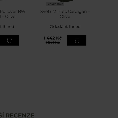
KONEC SÉRIE
 Pullover BW
Svetr Mil-Tec Cardigan –
 – Olive
Olive
í:
Ihned
Odeslání:
Ihned
1 442 Kč
1 861 Kč
ŠÍ RECENZE