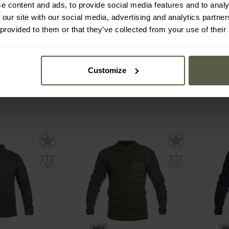
 Pullover BW
Svetr Brandit Marine Troyer
Svetr B
e content and ads, to provide social media features and to analy
 Dark Blue
Pullover – Black
P
 our site with our social media, advertising and analytics partn
 provided to them or that they’ve collected from your use of their
í:
Ihned
Odeslání:
Ihned
565 Kč
56
785 Kč
78
Customize
AKCE
AK