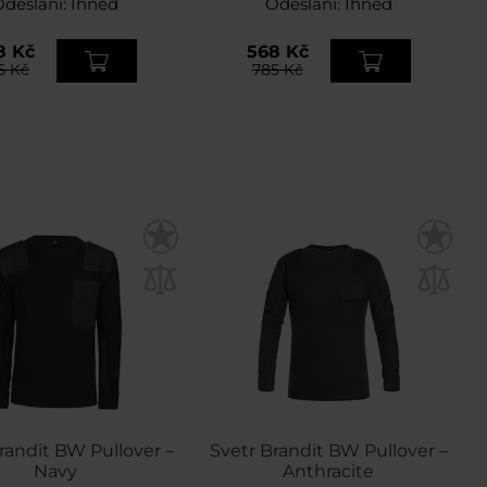
Odeslání:
Ihned
Odeslání:
Ihned
8 Kč
568 Kč
5 Kč
785 Kč
randit BW Pullover –
Svetr Brandit BW Pullover –
Navy
Anthracite