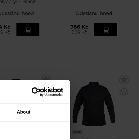
olyacryl – Black
Odeslání:
Ihned
Odeslání:
Ihned
4 Kč
786 Kč
76 Kč
906 Kč
About
CE
AKCE