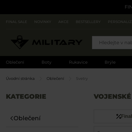
FI
FINAL SALE
NOVINKY
AKCE
BESTSELLERY
PERSONALI
SEARCH
Oblečení
Boty
Rukavice
Brýle
Úvodní stránka
Oblečení
Svetry
KATEGORIE
VOJENSKÉ
Final
Oblečení