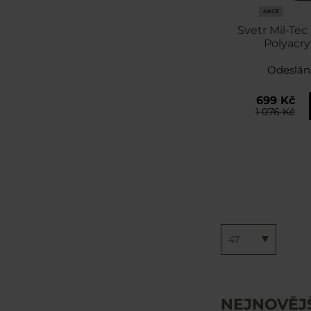
AKCE
Svetr Mil-Tec
Polyacryl
Odeslán
699 Kč
1 076 Kč
47
NEJNOVĚJ