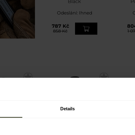
Black
P
Odeslání:
Ihned
787 Kč
80
858 Kč
1 0
Details
AKCE
AK