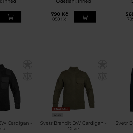
í:
Ihned
Odeslání:
Ihned
790 Kč
56
858 Kč
78
FINAL SALE
AKCE
BW Cardigan -
Svetr Brandit BW Cardigan -
Svetr B
ck
Olive