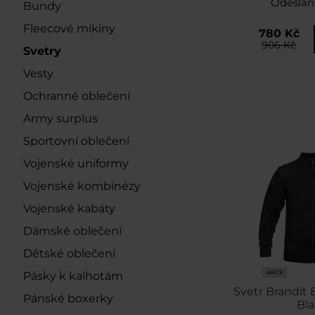
Odeslán
Bundy
Fleecové mikiny
780 Kč
906 Kč
Svetry
Vesty
Ochranné oblečení
Army surplus
Sportovní oblečení
Vojenské uniformy
Vojenské kombinézy
Vojenské kabáty
Dámské oblečení
Dětské oblečení
AKCE
Pásky k kalhotám
Svetr Brandit 
Pánské boxerky
Bla