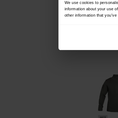
Svetr Mil-Tec
We use cookies to personalis
Polyacryl –
information about your use of
other information that you’ve
Odeslán
808 Kč
1 076 Kč
AKCE