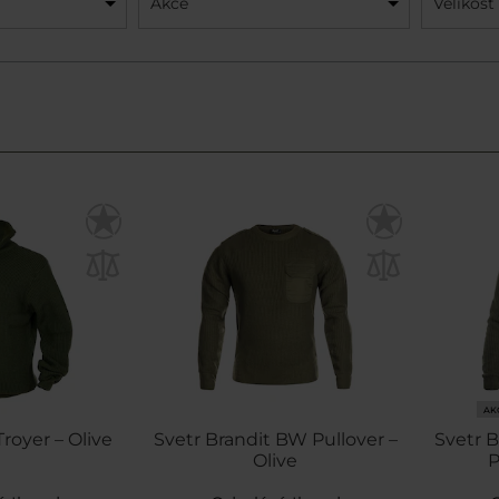
Akce
Velikost
AK
Troyer – Olive
Svetr Brandit BW Pullover –
Svetr B
Olive
P