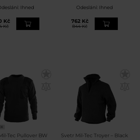
Odeslání:
Ihned
Odeslání:
Ihned
0 Kč
762 Kč
4 Kč
844 Kč
CE
Mil-Tec Pullover BW
Svetr Mil-Tec Troyer – Black