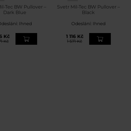
il-Tec BW Pullover –
Svetr Mil-Tec BW Pullover –
Dark Blue
Black
Odeslání:
Ihned
Odeslání:
Ihned
16 Kč
1 116 Kč
71 Kč
1 571 Kč