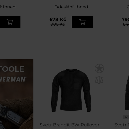
í:
Ihned
Odeslání:
Ihned
678 Kč
79
900 Kč
84
AK
Svetr Brandit BW Pullover –
Svetr 