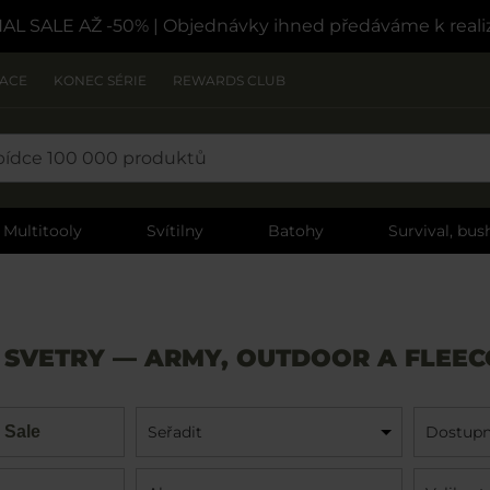
NAL SALE AŽ -50%
| Objednávky ihned předáváme k reali
ZACE
KONEC SÉRIE
REWARDS CLUB
Multitooly
Svítilny
Batohy
Survival, bush
 SVETRY — ARMY, OUTDOOR A FLEEC
 Sale
Seřadit
Dostupn