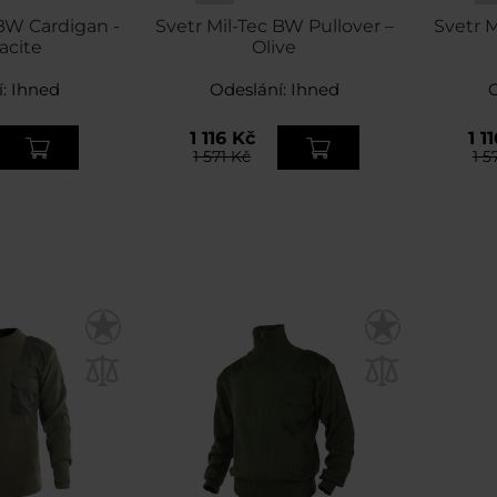
BW Cardigan -
Svetr Mil-Tec BW Pullover –
Svetr M
acite
Olive
í:
Ihned
Odeslání:
Ihned
1 116 Kč
1 1
1 571 Kč
1 5