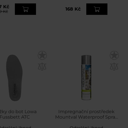
7 Kč
168 Kč
9 Kč
žky do bot Lowa
Impregnační prostředek
Fussbett ATC
Mountval Waterproof Spray
400 ml
Odeslání:
Ihned
Odeslání:
Ihned