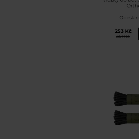
Ortho
Odeslán
253 Kč
351 Kč