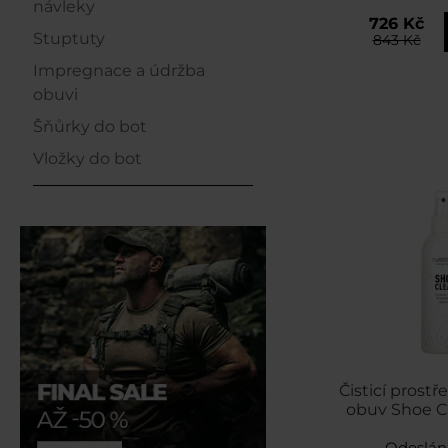
návleky
726 Kč
Stuptuty
843 Kč
Impregnace a údržba
obuvi
Šňůrky do bot
Vložky do bot
Čisticí prost
obuv Shoe C
Odeslán