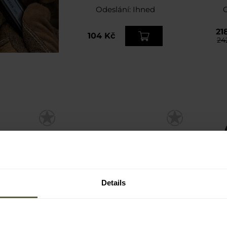
Odeslání:
Ihned
21
104 Kč
24
Details
u obuvi Mil-
Vložky do bot Bennon
Vložk
Olive
Suprema