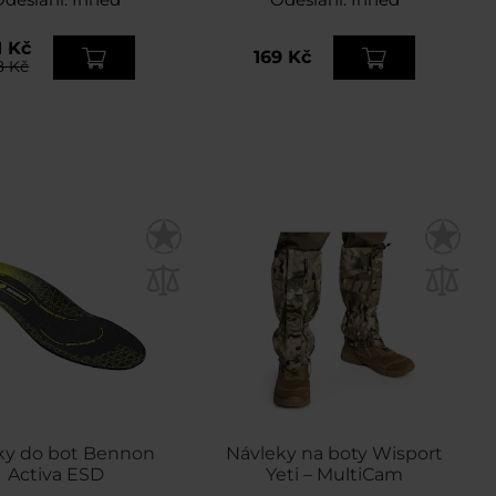
1 Kč
169 Kč
8 Kč
ky do bot Bennon
Návleky na boty Wisport
Activa ESD
Yeti – MultiCam