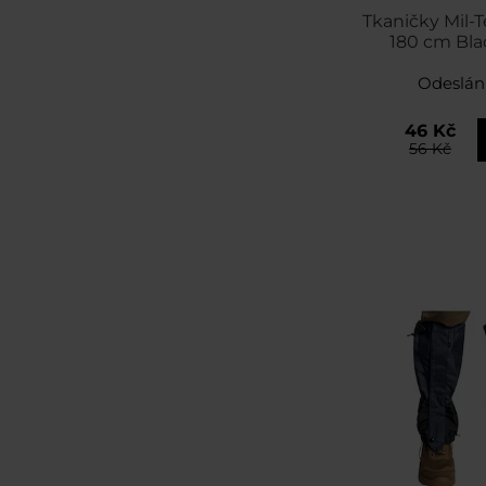
Tkaničky Mil-
180 cm Blac
Odeslán
46 Kč
56 Kč