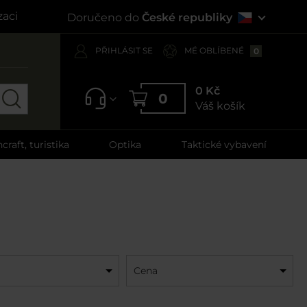
zaci
Doručeno do
České republiky
PŘIHLÁSIT SE
MÉ OBLÍBENÉ
0
0 Kč
0
Váš košík
craft, turistika
Optika
Taktické vybavení
Cena