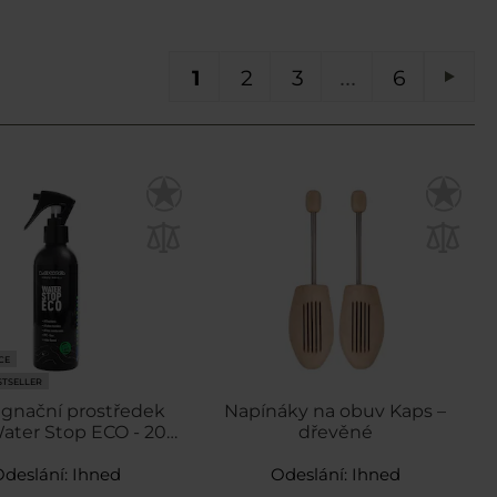
Právě si prohlížíte stránku
Stránka
Stránka
Stránka
ST
1
2
3
6
Strá
Násl
CE
STSELLER
gnační prostředek
Napínáky na obuv Kaps –
ater Stop ECO - 200
dřevěné
ml
Odeslání:
Ihned
Odeslání:
Ihned