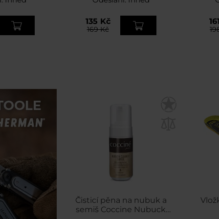
135 Kč
16
169 Kč
19
Čisticí pěna na nubuk a
Vlož
semiš Coccine Nubuck
Cleaner Super 100 ml