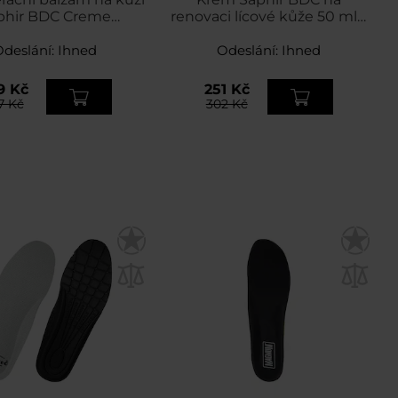
phir BDC Creme
renovaci lícové kůže 50 ml -
iverselle 150 ml
bezbarvý
Odeslání:
Ihned
Odeslání:
Ihned
9 Kč
251 Kč
7 Kč
302 Kč