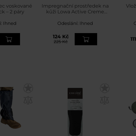
Tec voskované
Impregnační prostředek na
Vlož
k – 2 páry
kůži Lowa Active Creme
Black - 75 ml
í:
Ihned
Odeslání:
Ihned
124 Kč
11
225 Kč