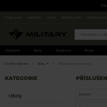
FI
FINAL SALE
NOVINKY
AKCE
BESTSELLERY
PERSONALI
SEARCH
Oblečení
Boty
Rukavice
Brýle
Úvodní stránka
Boty
Příslušenství pro boty
KATEGORIE
PŘÍSLUŠEN
Seřadit
Boty