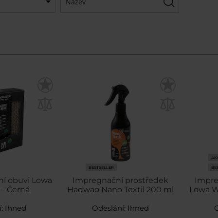
AK
BESTSELLER
BE
ní obuvi Lowa
Impregnační prostředek
Impre
 – Černá
Hadwao Nano Textil 200 ml
Lowa W
í:
Ihned
Odeslání:
Ihned