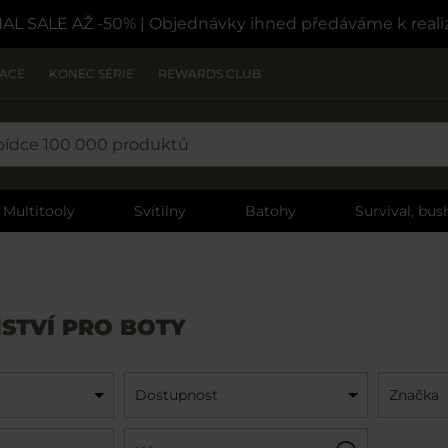
NAL SALE AŽ -50%
| Objednávky ihned předáváme k reali
ZACE
KONEC SÉRIE
REWARDS CLUB
Multitooly
Svítilny
Batohy
Survival, bush
STVÍ PRO BOTY
Dostupnost
Značka
Název:
Filtr