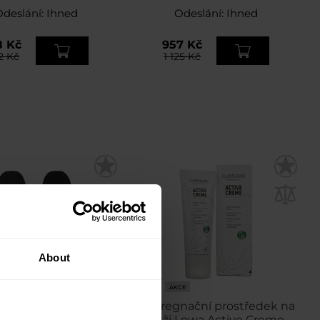
Odeslání:
Ihned
Odeslání:
Ihned
8 Kč
957 Kč
2 Kč
1 125 Kč
About
AKCE
y do bot Lowa ATS
Impregnační prostředek na
kůži Lowa Active Creme