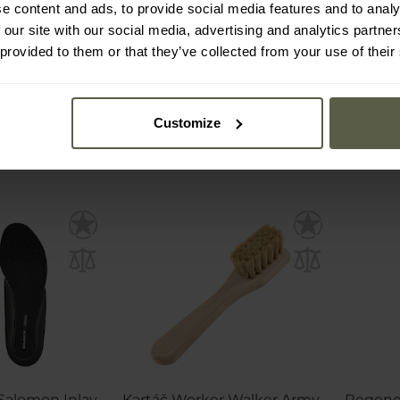
e content and ads, to provide social media features and to analy
 our site with our social media, advertising and analytics partn
í:
Ihned
Odeslání:
Ihned
 provided to them or that they’ve collected from your use of their
148 Kč
16
181 Kč
Customize
Salomon Inlay
Kartáč Worker Walker Army
Regener