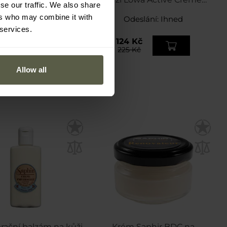
se our traffic. We also share
Neutral - 75 ml
ers who may combine it with
Odeslání:
Ihned
Odeslání:
Ihned
 services.
124 Kč
7 Kč
225 Kč
Allow all
ační balzám na kůži
Krém Saphir BDC na