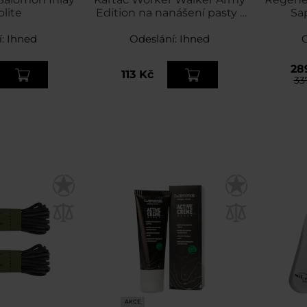
lite
Edition na nanášení pasty /
Sa
vosku
Un
í:
Ihned
Odeslání:
Ihned
28
113 Kč
33
AKCE