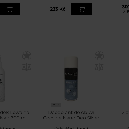
30
223 Kč
39
AKCE
ředek Lowa na
Deodorant do obuvi
Vlo
lean 200 ml
Coccine Nano Deo Silver
400 ml
í:
Ihned
Odeslání:
Ihned