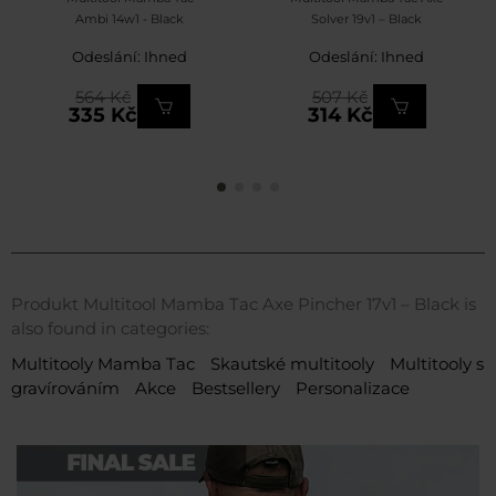
Ambi 14w1 - Black
Solver 19v1 – Black
Odeslání: Ihned
Odeslání: Ihned
564 Kč
507 Kč
335 Kč
314 Kč
Produkt Multitool Mamba Tac Axe Pincher 17v1 – Black is
also found in categories:
Multitooly Mamba Tac
Skautské multitooly
Multitooly s
gravírováním
Akce
Bestsellery
Personalizace