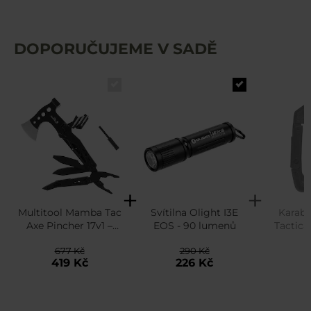
DOPORUČUJEME V SADĚ
Multitool Mamba Tac
Svítilna Olight I3E
Karabi
Axe Pincher 17v1 –
EOS - 90 lumenů
Tactica
Black
Blac
677 Kč
290 Kč
1
419 Kč
226 Kč