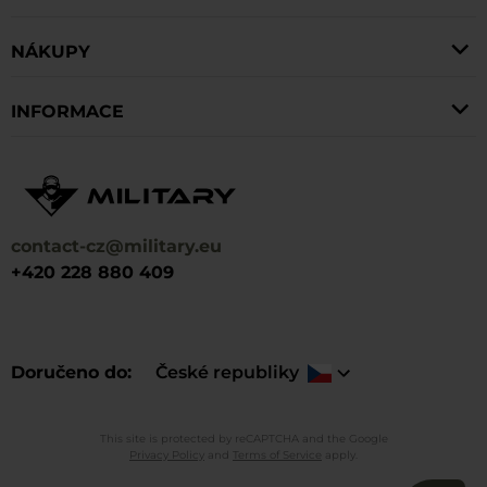
NÁKUPY
INFORMACE
contact-cz@military.eu
+420 228 880 409
Doručeno do
České republiky
This site is protected by reCAPTCHA and the Google
Privacy Policy
and
Terms of Service
apply.