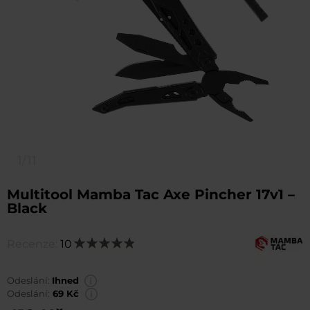
1/11
Multitool Mamba Tac Axe Pincher 17v1 –
Black
Recenze:
10
Hodnocení:
98
100
% of
Odeslání:
Ihned
Odeslání:
69 Kč