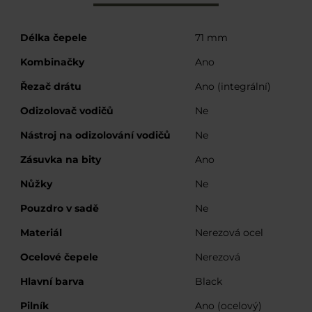
Více
Délka čepele
71 mm
informací
Kombinačky
Ano
Řezač drátu
Ano (integrální)
Odizolovač vodičů
Ne
Nástroj na odizolování vodičů
Ne
Zásuvka na bity
Ano
Nůžky
Ne
Pouzdro v sadě
Ne
Materiál
Nerezová ocel
Ocelové čepele
Nerezová
Hlavní barva
Black
Pilník
Ano (ocelový)