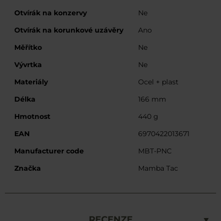
Otvírák na konzervy
Ne
Otvírák na korunkové uzávěry
Ano
Měřítko
Ne
Vývrtka
Ne
Materiály
Ocel + plast
Délka
166 mm
Hmotnost
440 g
EAN
6970422013671
Manufacturer code
MBT-PNC
Značka
Mamba Tac
RECENZE