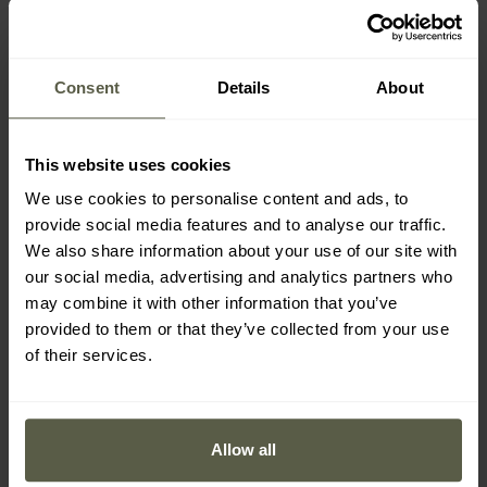
HLAVNÍ VLASTNOSTI
Consent
Details
About
17 nástrojů
Nerezová ocel 420
This website uses cookies
Ergonomická rukojeť
We use cookies to personalise content and ads, to
Křesadlo s nouzovou píšťalkou
provide social media features and to analyse our traffic.
Sada bitů
We also share information about your use of our site with
Kompaktní velikost
our social media, advertising and analytics partners who
may combine it with other information that you’ve
provided to them or that they’ve collected from your use
of their services.
PŘÍKLADNÉ POUŽITÍ A AKTIVITY
Allow all
Domácí a terénní práce