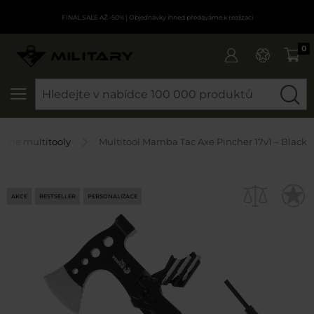
FINAL SALE AŽ -50%
| Objednávky ihned předáváme k realizaci
0
SEARCH
Jiné multitooly
Multitool Mamba Tac Axe Pincher 17v1 – Black
AKCE
BESTSELLER
PERSONALIZACE