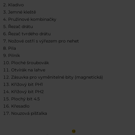
Kladivo
Jemné kleště
Pružinové kombinačky
Řezač drátu
Řezač tvrdého drátu
Nožové ostří s výřezem pro nehet
Pila
Pilník
Ploché šroubovák
Otvírák na lahve
Zásuvka pro vyměnitelné bity (magnetická)
Křížový bit PH1
Křížový bit PH2
Plochý bit 4.5
Křesadlo
Nouzová píšťalka