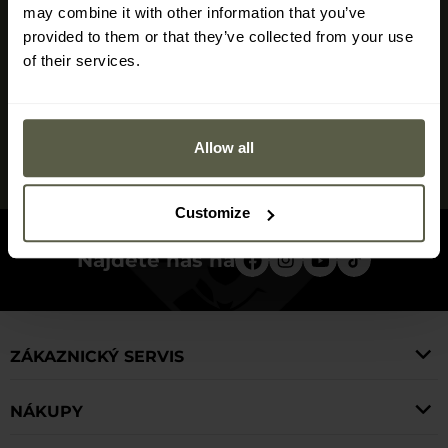
may combine it with other information that you’ve
Přihlaste se k odběru newsletteru
provided to them or that they’ve collected from your use
Nenechte si ujít nabídky a nové produkty v našem obchodě.
of their services.
Přihlaste se
Allow all
Seznámil/a jsem se s
politikou ochrany osobních údajů
Customize
Najděte nás na
ZÁKAZNICKÝ SERVIS
NÁKUPY