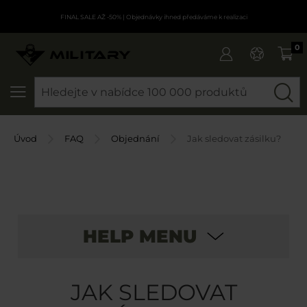
FINAL SALE AŽ -50%
| Objednávky ihned předáváme k realizaci
0
SEARCH
Úvod
FAQ
Objednání
Jak sledovat zásilku?
HELP MENU
JAK SLEDOVAT