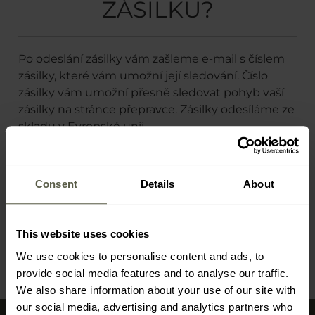
ZÁSILKU?
Po odeslání zásilky vám zašleme e-mail s číslem
zásilky, které vám umožní její sledování. Číslo
zásilky vám umožní přesně sledovat pohyb vaší
zásilky na stránce přepravce. Zásilky odesíláme ze
skladu v Evropské unii.
Jak zadat objednávku?
Jak zkontrolovat stav objednávky?
Consent
Details
About
Jak sledovat zásilku?
Telefonické objednávky
Personalizace produktů
This website uses cookies
We use cookies to personalise content and ads, to
provide social media features and to analyse our traffic.
We also share information about your use of our site with
our social media, advertising and analytics partners who