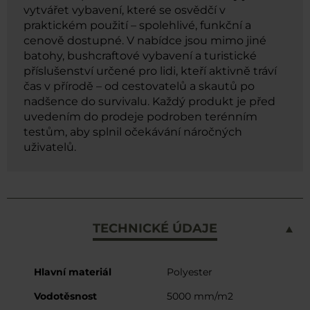
vytvářet vybavení, které se osvědčí v
praktickém použití – spolehlivé, funkční a
cenově dostupné. V nabídce jsou mimo jiné
batohy, bushcraftové vybavení a turistické
příslušenství určené pro lidi, kteří aktivně tráví
čas v přírodě – od cestovatelů a skautů po
nadšence do survivalu. Každý produkt je před
uvedením do prodeje podroben terénním
testům, aby splnil očekávání náročných
uživatelů.
TECHNICKÉ ÚDAJE
Více
Hlavní materiál
Polyester
informací
Vodotěsnost
5000 mm/m2