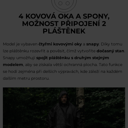
4 KOVOVÁ OKA A SPONY,
MOŽNOST PŘIPOJENÍ 2
PLÁŠTĚNEK
Model je vybaven
čtyřmi kovovými oky
a
snapy
. Díky tomu
lze pláštěnku rozevřít a pověsit, čímž vytvoříte
dočasný stan
.
Snapy umožňují
spojit pláštěnku s druhým stejným
modelem
, aby se získala větší ochranná plocha. Tato funkce
se hodí zejména při delších výpravách, kde záleží na každém
dalším metru prostoru.