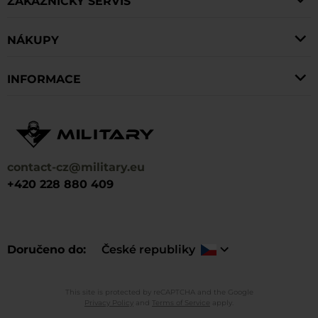
ZÁKAZNICKÝ SERVIS
NÁKUPY
INFORMACE
contact-cz@military.eu
+420 228 880 409
Doručeno do
České republiky
This site is protected by reCAPTCHA and the Google
Privacy Policy
and
Terms of Service
apply.