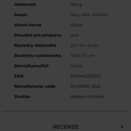
Hmotnost
254 g
Sezon
Jaro, Léto, Podzim
Hlavní barva
Black
Pouzdro pro přepravu
Ano
Rozměry složeného
23 x 12 x 3 cm
Rozměry rozloženého
140 x 211 cm
Barva/kamufláž
Černý
EAN
6970422012513
Manufacturer code
BO-PNRC-BLK
Značka
Badger Outdoor
RECENZE