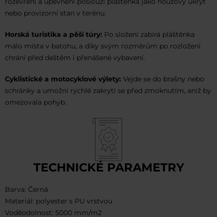
rozevření a upevnění poslouží pláštěnka jako nouzový úkryt
nebo provizorní stan v terénu.
Horská turistika a pěší túry:
Po složení zabírá pláštěnka
málo místa v batohu, a díky svým rozměrům po rozložení
chrání před deštěm i přenášené vybavení.
Cyklistické a motocyklové výlety:
Vejde se do brašny nebo
schránky a umožní rychlé zakrytí se před zmoknutím, aniž by
omezovala pohyb.
TECHNICKÉ PARAMETRY
Barva: Černá
Materiál: polyester s PU vrstvou
Voděodolnost: 5000 mm/m2