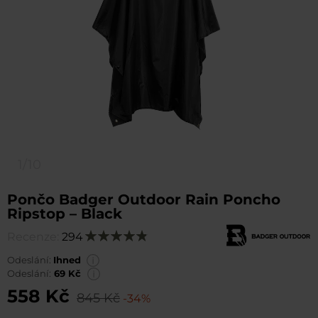
1/10
Pončo Badger Outdoor Rain Poncho
Ripstop – Black
Recenze:
294
Hodnocení:
98
100
% of
Odeslání:
Ihned
Odeslání:
69 Kč
558 Kč
845 Kč
-34%