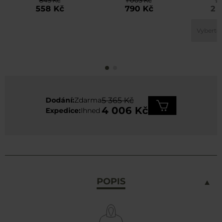
845 Kč
1 003 Kč
2 
Black
558 Kč
790 Kč
2 
Dodání:
Zdarma
5 365 Kč
4 006 Kč
Expedice:
Ihned
POPIS