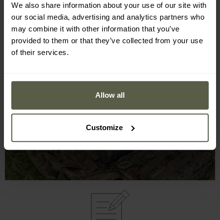
We also share information about your use of our site with
Souprava obsahuje
praktický obal se stahovací šňůrkou
,
our social media, advertising and analytics partners who
který usnadňuje přepravu a umožňuje bezpečně uložit
may combine it with other information that you’ve
pláštěnku. Také chrání zbytek vybavení před náhodným
provided to them or that they’ve collected from your use
namočením.
of their services.
Allow all
Customize