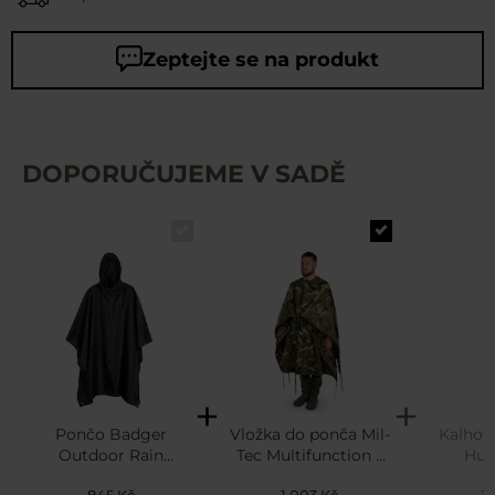
Zeptejte se na produkt
DOPORUČUJEME V SADĚ
Pončo Badger
Vložka do ponča Mil-
Kalhot
Outdoor Rain
Tec Multifunction –
Hur
Poncho Ripstop –
Woodland
kšanda