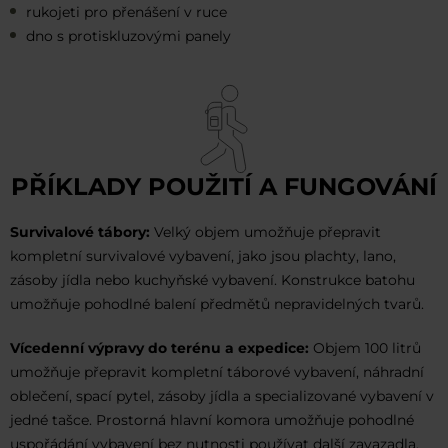
rukojeti pro přenášení v ruce
dno s protiskluzovými panely
PŘÍKLADY POUŽITÍ A FUNGOVÁNÍ
Survivalové tábory:
Velký objem umožňuje přepravit
kompletní survivalové vybavení, jako jsou plachty, lano,
zásoby jídla nebo kuchyňské vybavení. Konstrukce batohu
umožňuje pohodlné balení předmětů nepravidelných tvarů.
Vícedenní výpravy do terénu a expedice:
Objem 100 litrů
umožňuje přepravit kompletní táborové vybavení, náhradní
oblečení, spací pytel, zásoby jídla a specializované vybavení v
jedné tašce. Prostorná hlavní komora umožňuje pohodlné
uspořádání vybavení bez nutnosti používat další zavazadla.