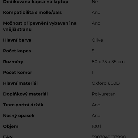
Dedikovaná kapsa na laptop
Ne
Kompatibilita s molle/pals
Ano
Možnost připevnění vybavení na
Ano
vnější stranu
Hlavní barva
Olive
Počet kapes
5
Rozměry
80 x 35 x 35 cm
Počet komor
1
Hlavní materiál
Oxford 600D
Doplňkový materiál
Polyuretan
Transportní držák
Ano
Nosný opasek
Ano
Objem
100 l
EAN
5907049013990