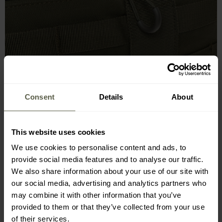
Consent
Details
About
This website uses cookies
We use cookies to personalise content and ads, to
provide social media features and to analyse our traffic.
We also share information about your use of our site with
SYSTÉM MOLLE/PALS, PANELY SE
our social media, advertising and analytics partners who
SUCHÝM ZIPEM
may combine it with other information that you’ve
provided to them or that they’ve collected from your use
Po stranách tašky se nacházejí četné pásky standardu
of their services.