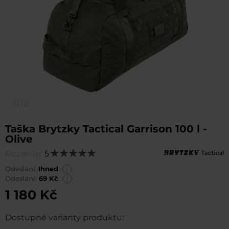
1/12
Taška Brytzky Tactical Garrison 100 l -
Olive
Recenze:
5
Hodnocení:
100
100
% of
Odeslání:
Ihned
Odeslání:
69 Kč
1 180 Kč
Dostupné varianty produktu: