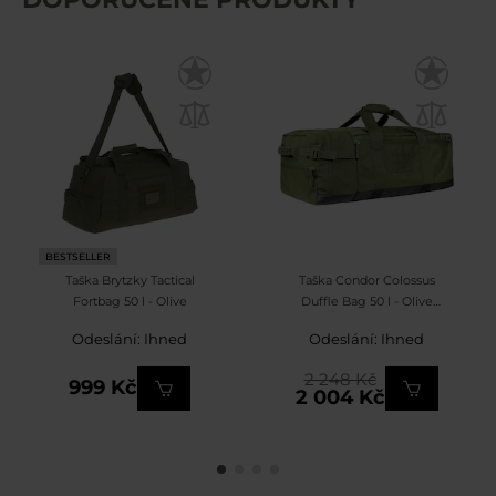
BESTSELLER
Taška Brytzky Tactical
Taška Condor Colossus
Fortbag 50 l - Olive
Duffle Bag 50 l - Olive
Drab
Odeslání: Ihned
Odeslání: Ihned
2 248 Kč
999 Kč
2 004 Kč