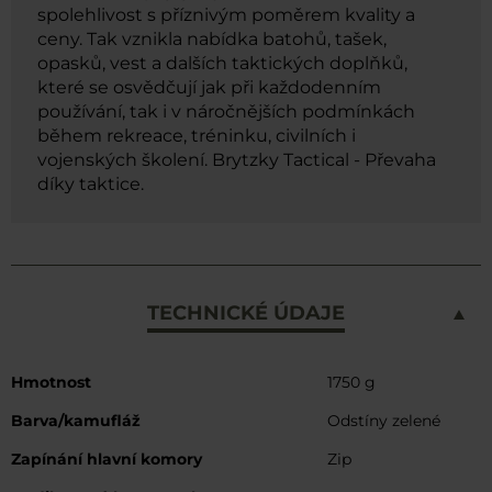
spolehlivost s příznivým poměrem kvality a
ceny. Tak vznikla nabídka batohů, tašek,
opasků, vest a dalších taktických doplňků,
které se osvědčují jak při každodenním
používání, tak i v náročnějších podmínkách
během rekreace, tréninku, civilních i
vojenských školení. Brytzky Tactical - Převaha
díky taktice.
TECHNICKÉ ÚDAJE
Více
Hmotnost
1750 g
informací
Barva/kamufláž
Odstíny zelené
Zapínání hlavní komory
Zip