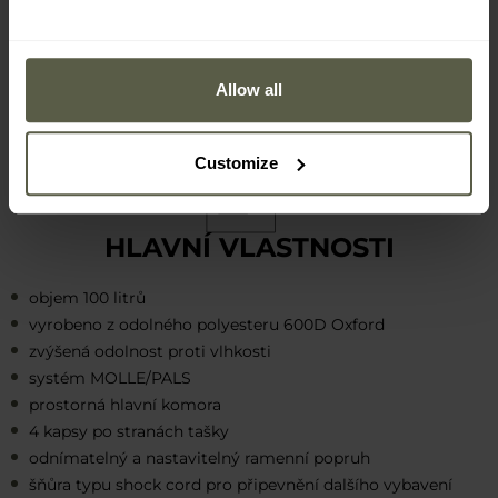
MOLLE/PALS
, které umožňují připevnění dalších kapes nebo
příslušenství. Taška je vybavena širokými
pásky se suchým
zipem
určenými pro nášivky a emblémy. Sada obsahuje také
Allow all
nášivku s logem výrobce.
Customize
HLAVNÍ VLASTNOSTI
objem 100 litrů
vyrobeno z odolného polyesteru 600D Oxford
zvýšená odolnost proti vlhkosti
systém MOLLE/PALS
prostorná hlavní komora
4 kapsy po stranách tašky
odnímatelný a nastavitelný ramenní popruh
šňůra typu shock cord pro připevnění dalšího vybavení