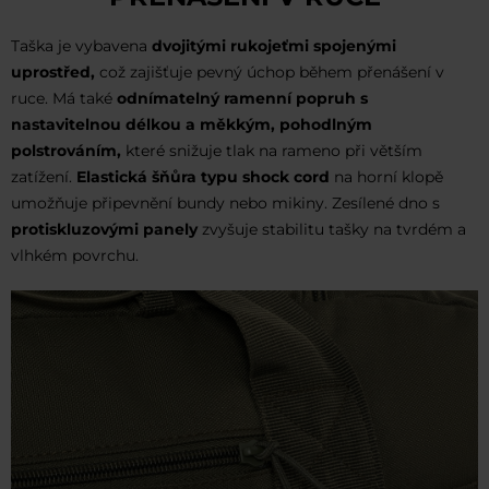
Taška je vybavena
dvojitými rukojeťmi spojenými
uprostřed,
což zajišťuje pevný úchop během přenášení v
ruce. Má také
odnímatelný ramenní popruh s
nastavitelnou délkou a měkkým, pohodlným
polstrováním,
které snižuje tlak na rameno při větším
zatížení.
Elastická šňůra typu shock cord
na horní klopě
umožňuje připevnění bundy nebo mikiny. Zesílené dno s
protiskluzovými panely
zvyšuje stabilitu tašky na tvrdém a
vlhkém povrchu.