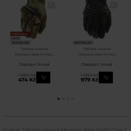
FINAL SALE
AKCE
BESTSELLER
BESTSELLER
Taktické rukavice
Taktické rukavice
Mechanix Wear M-Pact -
Mechanix Wear M-Pact
MultiCam
Core 3 Covert - Black
Odeslání: Ihned
Odeslání: Ihned
1 080 Kč
1 080 Kč
474 Kč
979 Kč
Produkt Taktické rukavice Mechanix Wear FastFit Core 3