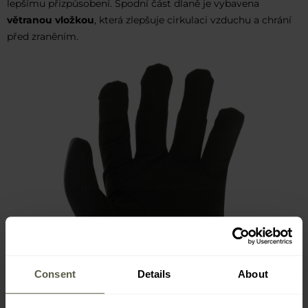
lepšímu přizpůsobení. Spodní část dlaně je vybavena
větranou vložkou
, která zlepšuje cirkulaci vzduchu a chrání
před zraněním.
Consent
Details
About