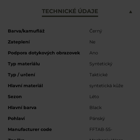
TECHNICKÉ ÚDAJE
Více
Barva/kamufláž
Černý
informací
Zateplení
Ne
Podpora dotykových obrazovek
Ano
Typ materiálu
Syntetický
Typ / určení
Taktické
Hlavní materiál
syntetická kůže
Sezon
Léto
Hlavní barva
Black
Pohlaví
Pánský
Manufacturer code
FFTAB-55-