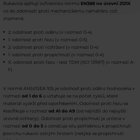
Rukavice splňují ochrannou normu
EN388 na úrovni 2121X
co do odolnosti proti mechanickému namáhání, což
znamená:
2: odolnost proti oděru (v rozmezí 0-4)
1: odolnost proti řezu (v rozmezí 0-5)
2: odolnost proti roztržení (v rozmezí 0-4)
1: odolnost proti propíchnutí (v rozmezí 0-4)
X: odolnost proti řezu - test TDM (ISO 13997) (v rozmezí A-
F)
V normě ANSI/ISEA 105 je odolnost proti oděru hodnocena v
rozmezí
od 1 do 6
a vztahuje se na počet cyklů, které
materiál vydrží před opotřebením. Odolnost proti řezu se
klasifikuje v rozmezí
od A1 do A9
(od nejnižší do nejvyšší
úrovně ochrany). Odolnost proti propíchnutí je určena v
rozmezí
od 0 do 5
a označuje sílu potřebnou k propíchnutí
povrchu rukavic ostrým hrotem (netýká se propíchnutí