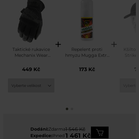
Taktické rukavice
Repelent proti
Kšilto
Mechanix Wear
hmyzu Mugga Extra
Strike
FastFit Core 3 -
Strong roll-on 50%
Gen. 
Covert Black
DEET - 50 ml
449 Kč
173 Kč
7
Dodání:
Zdarma
1 546 Kč
1 461 Kč
Expedice:
Ihned