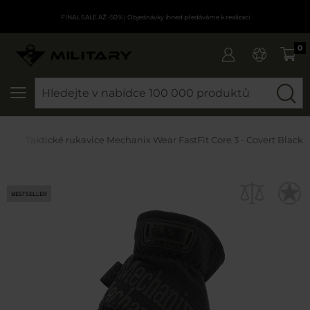
FINAL SALE AŽ -50%
| Objednávky ihned předáváme k realizaci
0
SEARCH
Taktické rukavice Mechanix Wear FastFit Core 3 - Covert Black
BESTSELLER