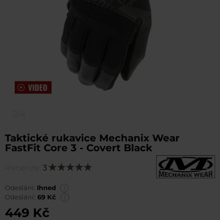
2/4
Taktické rukavice Mechanix Wear
FastFit Core 3 - Covert Black
Recenze:
3
Hodnocení:
100
100
% of
Odeslání:
Ihned
Odeslání:
69 Kč
449 Kč