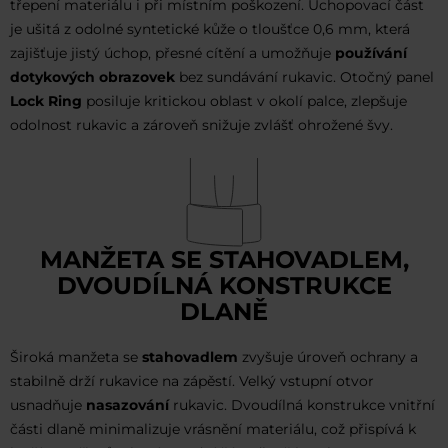
třepení materiálu i při místním poškození. Uchopovací část
je ušitá z odolné syntetické kůže o tloušťce 0,6 mm, která
zajišťuje jistý úchop, přesné cítění a umožňuje
používání
dotykových obrazovek
bez sundávání rukavic. Otočný panel
Lock Ring
posiluje kritickou oblast v okolí palce, zlepšuje
odolnost rukavic a zároveň snižuje zvlášť ohrožené švy.
MANŽETA SE STAHOVADLEM,
DVOUDÍLNÁ KONSTRUKCE
DLANĚ
Široká manžeta se
stahovadlem
zvyšuje úroveň ochrany a
stabilně drží rukavice na zápěstí. Velký vstupní otvor
usnadňuje
nasazování
rukavic. Dvoudílná konstrukce vnitřní
části dlaně minimalizuje vrásnění materiálu, což přispívá k