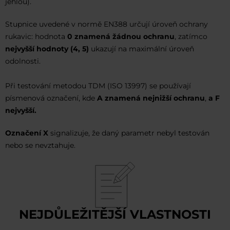
jehlou).
Stupnice uvedené v normě EN388 určují úroveň ochrany
rukavic: hodnota
0 znamená žádnou ochranu
, zatímco
nejvyšší hodnoty (4, 5)
ukazují na maximální úroveň
odolnosti.
Při testování metodou TDM (ISO 13997) se používají
písmenová označení, kde
A znamená nejnižší ochranu
,
a F
nejvyšší.
Označení X
signalizuje, že daný parametr nebyl testován
nebo se nevztahuje.
NEJDŮLEŽITĚJŠÍ VLASTNOSTI