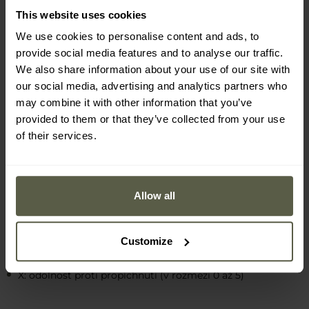
This website uses cookies
We use cookies to personalise content and ads, to
provide social media features and to analyse our traffic.
We also share information about your use of our site with
our social media, advertising and analytics partners who
may combine it with other information that you’ve
provided to them or that they’ve collected from your use
NORMA ANSI/ISEA 105-3XX A
of their services.
EN388-2121X
Rukavice splňují americkou ochrannou normu
ANSI/ISEA
105 na úrovni 3XX
co do odolnosti proti řezu, oděru a
Allow all
propíchnutí, což znamená:
Customize
3: odolnost proti oděru (v rozmezí 1 až 6)
X: odolnost proti řezu (v rozmezí A1 až A9)
X: odolnost proti propíchnutí (v rozmezí 0 až 5)