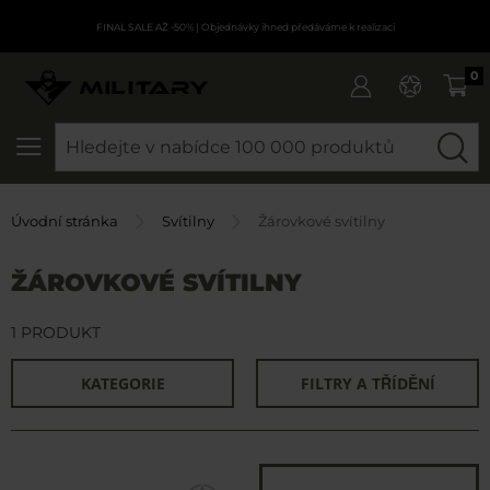
FINAL SALE AŽ -50%
| Objednávky ihned předáváme k realizaci
0
SEARCH
Úvodní stránka
Svítilny
Žárovkové svítilny
ŽÁROVKOVÉ SVÍTILNY
1 PRODUKT
KATEGORIE
FILTRY A TŘÍDĚNÍ