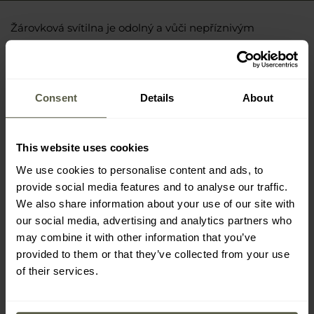
Žárovková svítilna je odolný a vůči nepříznivým
povětrnostním podmínkám odolný zdroj světla, který se
osvědčí v různých situacích. Takové svítilny poskytují
Čtěte více
Žárovkové svítilny mohou využívat různé modely
stabilní a jasný proud světla a navíc mnoho modelů je
žárovek, včetně kryptonových. Svítilny vybavené
Consent
Details
About
TIPY
vybaveno ergonomickou konstrukcí zajišťující pevný
kryptonovou technologií poskytují jasnější a
Na MILITARY najdete mnoho modelů žárovkových
úchop.
intenzivnější proud světla. Takové typy žárovkových
svítilen. Při výběru stojí za to věnovat pozornost
This website uses cookies
svítilen se velmi dobře osvědčí mimo jiné v podmínkách,
pokročilosti systému článků, který zajišťuje dlouhou
We use cookies to personalise content and ads, to
kde je vyžadován silný zdroj světla.
provide social media features and to analyse our traffic.
životnost baterie. Bez ohledu na to, zda hledáte svítilnu
We also share information about your use of our site with
pro každodenní použití, nouzové osvětlení nebo zdroj
our social media, advertising and analytics partners who
světla pro outdoor, jistě najdete vhodný model v
may combine it with other information that you’ve
nabídce MILITARY.
provided to them or that they’ve collected from your use
of their services.
JAK VYBRAT DOBROU BATERKU?