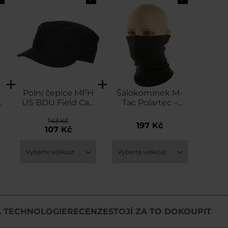
Polní čepice MFH
Šálokomínek M-
US BDU Field Cap
Tac Polartec –
-
- Black
Black
143 Kč
0
197 Kč
107 Kč
A TECHNOLOGIE
RECENZE
STOJÍ ZA TO DOKOUPIT