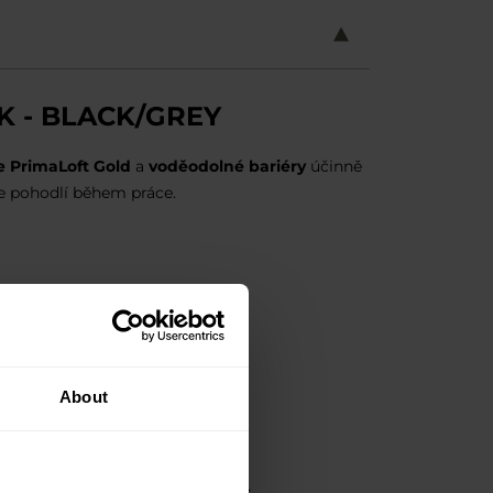
 - BLACK/GREY
ce PrimaLoft Gold
a
voděodolné bariéry
účinně
je pohodlí během práce.
About
 MATERIÁL
rchní část rukavic je vyrobena z