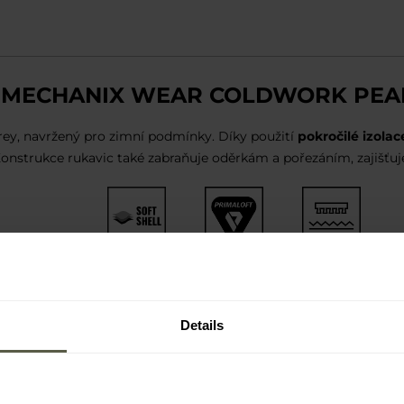
E MECHANIX WEAR COLDWORK PEAK
ey, navržený pro zimní podmínky. Díky použití
pokročilé izola
Konstrukce rukavic také zabraňuje oděrkám a pořezáním, zajišťu
Softshell
PrimaLoft
Armortex
Details
 PRIMALOFT GOLD, SOFTSHELLOVÝ
 vysokou úrovní ochrany rukou proti mechanickému poškození. V