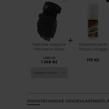
Taktické rukavice
Repelent proti
Mechanix Wear
hmyzu Mugga
ColdWork Peak -
Extra Strong roll
1 380 Kč
Black/Grey
on 50% DEET - 5
173 Kč
1 249 Kč
ml
POPIS
TECHNICKÉ ÚDAJE
VLASTNOSTI 