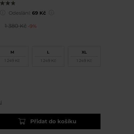
ocení:
100
Odeslání:
69 Kč
č
1 380 Kč
-9%
M
L
XL
1 249 Kč
1 249 Kč
1 249 Kč
í
Přidat do košíku