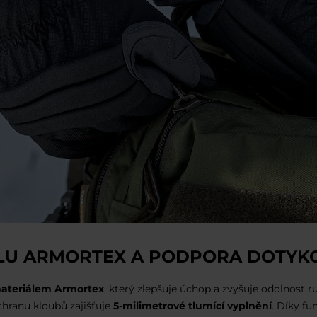
IÁLU ARMORTEX A PODPORA DOTY
ateriálem Armortex
, který zlepšuje úchop a zvyšuje odolnost ru
chranu kloubů zajišťuje
5-milimetrové tlumící vyplnění
. Díky fu