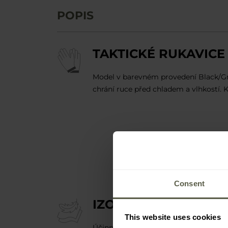
POPIS
TAKTICKÉ RUKAVIC
Model v barevném provedení Black/Gr
chrání ruce před chladem a vlhkostí. 
Consent
IZOLAČNÍ MATERIÁL
This website uses cookies
Účinná ochrana proti mrazu spojená s