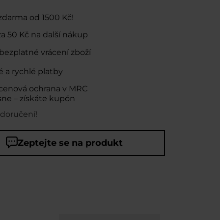
zdarma od 1500 Kč!
za
50 Kč
na další nákup
bezplatné vrácení zboží
 a rychlé platby
cenová ochrana v MRC
sne – získáte kupón
 doručení!
Zeptejte se na produkt