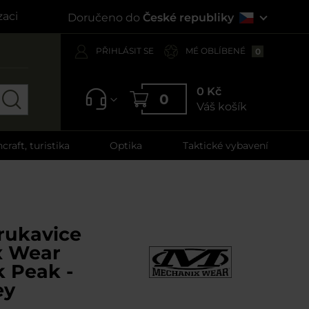
zaci
Doručeno do
České republiky
PŘIHLÁSIT SE
MÉ OBLÍBENÉ
0
0 Kč
0
Váš košík
craft, turistika
Optika
Taktické vybavení
rukavice
x Wear
 Peak -
ey