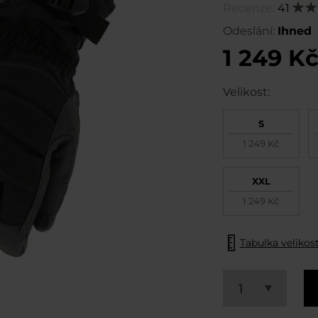
Recenze:
41
Hodn
98
% of
Odeslání:
Ihned
1 249 K
Velikost:
S
1 249 Kč
XXL
1 249 Kč
Tabulka velikost
1