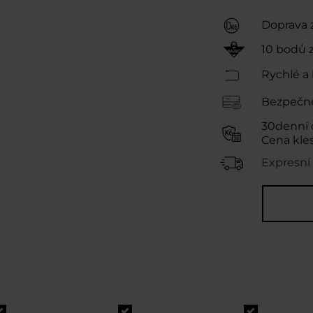
Doprava 
10
bodů 
Rychlé a 
Bezpečné
30denní 
Cena kle
Expresní