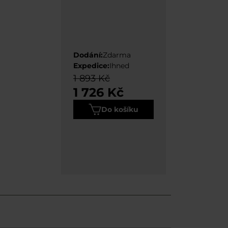
Dodání:
Zdarma
Expedice:
Ihned
1 893 Kč
1 726 Kč
Do košíku