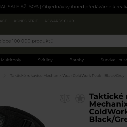
NAL SALE AŽ -50%
| Objednávky ihned předáváme k reali
ZACE
KONEC SÉRIE
REWARDS CLUB
Multitooly
Svítilny
Batohy
Survival, bush
Taktické rukavice Mechanix Wear ColdWork Peak - Black/Grey
Taktické 
Mechani
ColdWork
Black/Gr