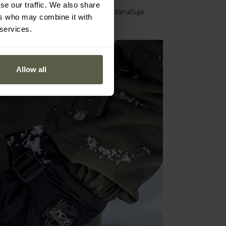
se our traffic. We also share
olací
PrimaLoft 100g Gold
, která zaručuje
ers who may combine it with
 services.
Allow all