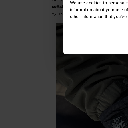
We use cookies to personalis
softshellového materiálu
, který účin
information about your use of
vynikající tepelnou ochranu i v náro
other information that you’ve