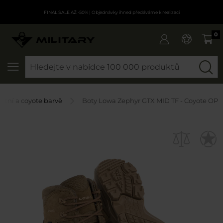
FINAL SALE AŽ -50%
| Objednávky ihned předáváme k realizaci
0
SEARCH
štní a coyote barvě
Boty Lowa Zephyr GTX MID TF - Coyote OP