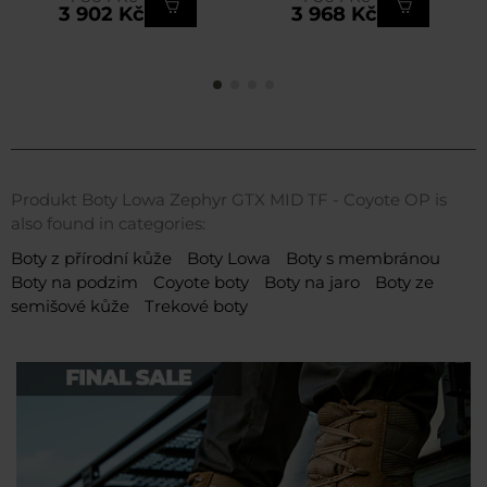
3 902 Kč
3 968 Kč
Produkt Boty Lowa Zephyr GTX MID TF - Coyote OP is
also found in categories:
Boty z přírodní kůže
Boty Lowa
Boty s membránou
Boty na podzim
Coyote boty
Boty na jaro
Boty ze
semišové kůže
Trekové boty