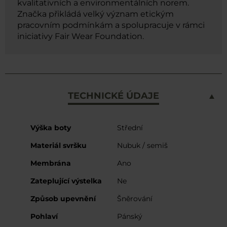
kvalitativních a environmentálních norem.
Značka přikládá velký význam etickým
pracovním podmínkám a spolupracuje v rámci
iniciativy Fair Wear Foundation.
TECHNICKÉ ÚDAJE
Více
Výška boty
Střední
informací
Materiál svršku
Nubuk / semiš
Membrána
Ano
Zateplující výstelka
Ne
Způsob upevnění
Šněrování
Pohlaví
Pánský