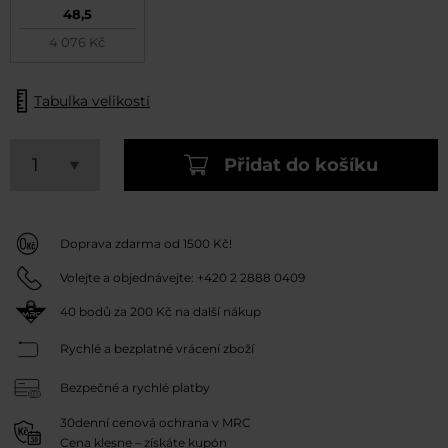
48,5
4 076 Kč
Tabulka velikostí
Přidat do košíku
Doprava zdarma od 1500 Kč!
Volejte a objednávejte:
+420 2 2888 0409
40
bodů za
200 Kč
na další nákup
Rychlé a bezplatné vrácení zboží
Bezpečné a rychlé platby
30denní cenová ochrana v MRC
Cena klesne – získáte kupón