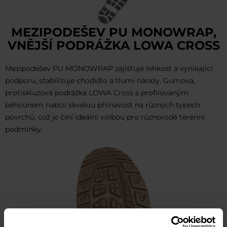
MEZIPODEŠEV PU MONOWRAP,
VNĚJŠÍ PODRÁŽKA LOWA CROSS
Mezipodešev PU MONOWRAP zajišťuje lehkost a vynikající
podporu, stabilizuje chodidlo a tlumí nárazy. Gumová,
protiskluzová podrážka LOWA Cross s profilovaným
běhounem nabízí skvělou přilnavost na různých typech
povrchů, což je činí ideální volbou pro různorodé terénní
podmínky.