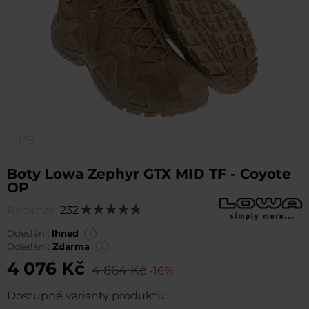
1/9
Boty Lowa Zephyr GTX MID TF - Coyote
OP
Recenze:
232
Hodnocení:
96
100
% of
Odeslání:
Ihned
Odeslání:
Zdarma
4 076 Kč
4 864 Kč
-16%
Dostupné varianty produktu: