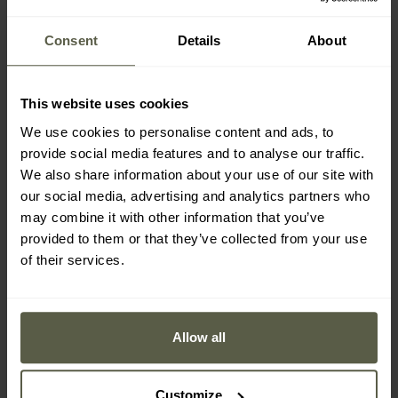
Consent
Details
About
This website uses cookies
We use cookies to personalise content and ads, to
provide social media features and to analyse our traffic.
We also share information about your use of our site with
our social media, advertising and analytics partners who
may combine it with other information that you’ve
provided to them or that they’ve collected from your use
of their services.
ODOLNÉ TKANIČKY,
NÍZKOPROFILOVÁ, KOVOVÁ OČKA
Allow all
Kovová očka nízkoprofilová
, umístěná v horní části svršku,
umožňují rychlé a pohodlné šněrování. Spodní část oček je
Customize