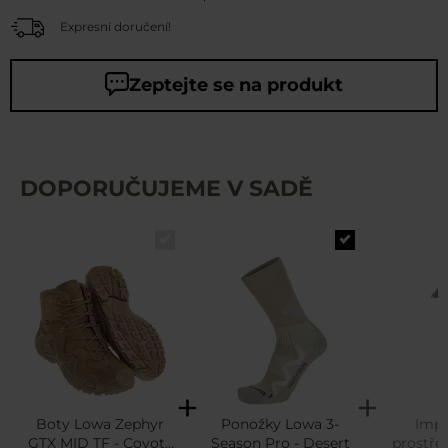
Expresní doručení!
Zeptejte se na produkt
DOPORUČUJEME V SADĚ
Boty Lowa Zephyr
Ponožky Lowa 3-
Impr
GTX MID TF - Coyote
Season Pro - Desert
prostře