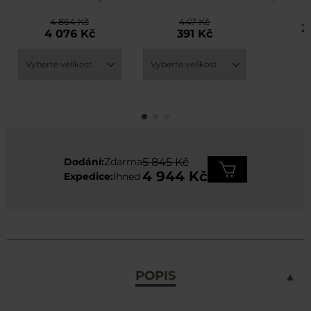
OP
Nano Te
4 864 Kč
447 Kč
2
4 076 Kč
391 Kč
Dodání:
Zdarma
5 845 Kč
4 944 Kč
Expedice:
Ihned
POPIS