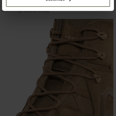
vyrobena z
textilních pásků
, což zvyšuje komfort používání
a eliminuje bodové otlaky.