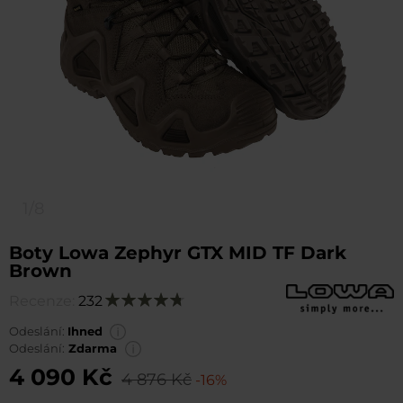
1/8
Boty Lowa Zephyr GTX MID TF Dark
Brown
Recenze:
232
Hodnocení:
96
100
% of
Odeslání:
Ihned
Odeslání:
Zdarma
4 090 Kč
4 876 Kč
-16%