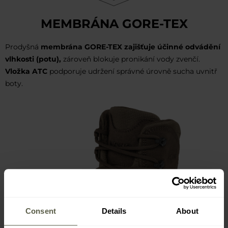
MEMBRÁNA GORE-TEX
Prodyšná
membrána GORE-TEX zajišťuje účinné odvádění
vlhkosti (potu),
zároveň blokuje pronikání vody zvenčí.
Vložka ATC
podporuje udržení správné úrovně sucha uvnitř
boty.
Consent
Details
About