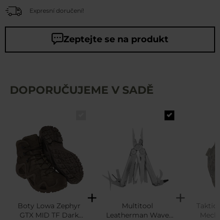
Expresní doručení!
Zeptejte se na produkt
DOPORUČUJEME V SADĚ
Boty Lowa Zephyr
Multitool
Taktic
GTX MID TF Dark
Leatherman Wave
Mecha