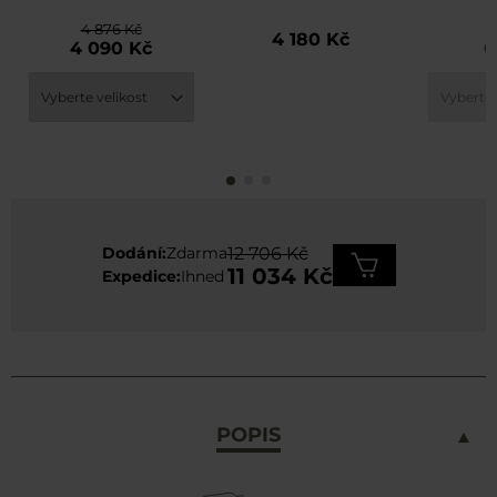
Brown
Plus Polish Army s
Origin
4 876 Kč
6
pouzdrem
Pan
4 180 Kč
4 090 Kč
6
Wo
Dodání:
Zdarma
12 706 Kč
11 034 Kč
Expedice:
Ihned
POPIS