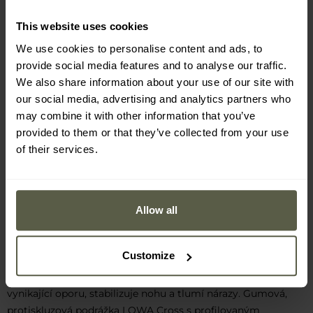
This website uses cookies
We use cookies to personalise content and ads, to
provide social media features and to analyse our traffic.
We also share information about your use of our site with
our social media, advertising and analytics partners who
may combine it with other information that you’ve
provided to them or that they’ve collected from your use
of their services.
STŘEDOVÁ PODRÁŽKA PU
Allow all
MONOWRAP, VNĚJŠÍ PODRÁŽKA
LOWA CROSS
Customize
Středová podrážka PU MONOWRAP zajišťuje lehkost a
vynikající oporu, stabilizuje nohu a tlumí nárazy. Gumová,
protiskluzová podrážka LOWA Cross s profilovaným