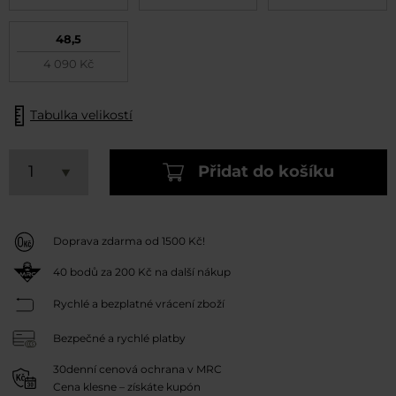
48,5
4 090 Kč
Tabulka velikostí
Přidat do košíku
Doprava zdarma od 1500 Kč!
40
bodů za
200 Kč
na další nákup
Rychlé a bezplatné vrácení zboží
Bezpečné a rychlé platby
30denní cenová ochrana v MRC
Cena klesne – získáte kupón