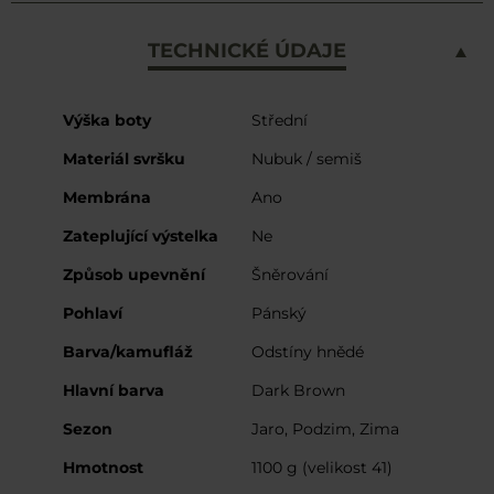
TECHNICKÉ ÚDAJE
Více
Výška boty
Střední
informací
Materiál svršku
Nubuk / semiš
Membrána
Ano
Zateplující výstelka
Ne
Způsob upevnění
Šněrování
Pohlaví
Pánský
Barva/kamufláž
Odstíny hnědé
Hlavní barva
Dark Brown
Sezon
Jaro, Podzim, Zima
Hmotnost
1100 g (velikost 41)