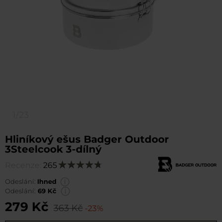
1/23
Hliníkový ešus Badger Outdoor
3Steelcook 3-dílný
Recenze:
265
Hodnocení:
96
100
% of
Odeslání:
Ihned
Odeslání:
69 Kč
279 Kč
363 Kč
-23%