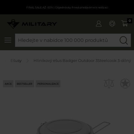
FINAL SALE AŽ -50%
| Objednávky ihned předáváme k realizaci
0
SEARCH
Ešusy
Hliníkový ešus Badger Outdoor 3Steelcook 3-dílný
AKCE
BESTSELLER
PERSONALIZACE