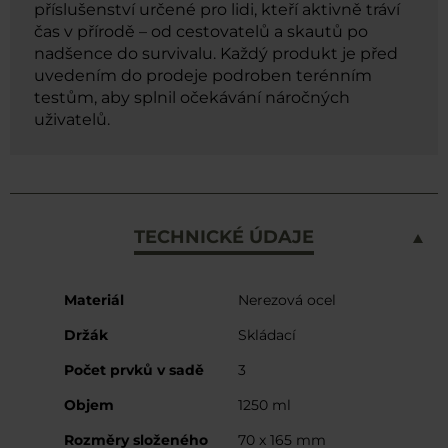
příslušenství určené pro lidi, kteří aktivně tráví
čas v přírodě – od cestovatelů a skautů po
nadšence do survivalu. Každý produkt je před
uvedením do prodeje podroben terénním
testům, aby splnil očekávání náročných
uživatelů.
TECHNICKÉ ÚDAJE
Více
Materiál
Nerezová ocel
informací
Držák
Skládací
Počet prvků v sadě
3
Objem
1250 ml
Rozměry složeného
70 x 165 mm