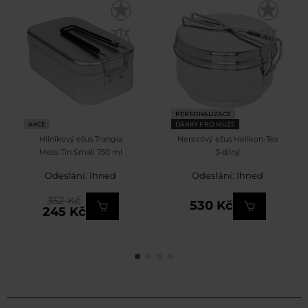
PERSONALIZACE
AKCE
DÁRKY PRO MUŽE
Hliníkový ešus Trangia
Nerezový ešus Helikon-Tex
Mess Tin Small 750 ml
3-dílný
Odeslání: Ihned
Odeslání: Ihned
352 Kč
530 Kč
245 Kč