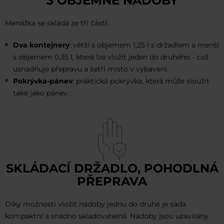
3 OBJEMNÉ NÁDOBY
Menážka se skládá ze tří částí:
Dva kontejnery
: větší s objemem 1,25 l s držadlem a menší
s objemem 0,35 l, které lze vložit jeden do druhého - což
usnadňuje přepravu a šetří místo v vybavení.
Pokrývka-pánev
: praktická pokrývka, která může sloužit
také jako pánev.
SKLÁDACÍ DRŽADLO, POHODLNÁ
PŘEPRAVA
Díky možnosti vložit nádoby jednu do druhé je sada
kompaktní a snadno skladovatelná. Nádoby jsou uzavírány