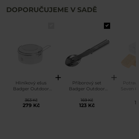
DOPORUČUJEME V SADĚ
Hliníkový ešus
Příborový set
Potrav
Badger Outdoor
Badger Outdoor
Seven O
3Steelcook 3-dílný
Military Steel 4MCS
363 Kč
169 Kč
1
279 Kč
123 Kč