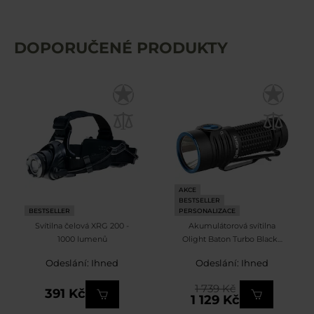
DOPORUČENÉ PRODUKTY
AKCE
BESTSELLER
BESTSELLER
PERSONALIZACE
Svítilna čelová XRG 200 -
Akumulátorová svítilna
1000 lumenů
Olight Baton Turbo Black -
1000 lumenů
Odeslání: Ihned
Odeslání: Ihned
1 739 Kč
391 Kč
1 129 Kč