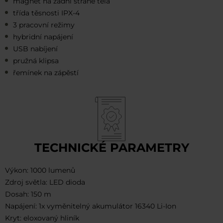
magnet na zadní straně těla
třída těsnosti IPX-4
3 pracovní režimy
hybridní napájení
USB nabíjení
pružná klipsa
řemínek na zápěstí
TECHNICKÉ PARAMETRY
Výkon: 1000 lumenů
Zdroj světla: LED dioda
Dosah: 150 m
Napájení: 1x vyměnitelný akumulátor 16340 Li-Ion
Kryt: eloxovaný hliník