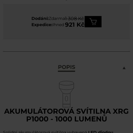
Dodání:
Zdarma
1 308 Kč
921 Kč
Expedice:
Ihned
POPIS
AKUMULÁTOROVÁ SVÍTILNA XRG
P1000 - 1000 LUMENŮ
Solidní akumulátorová svítilna vybavená
LED diodou
,