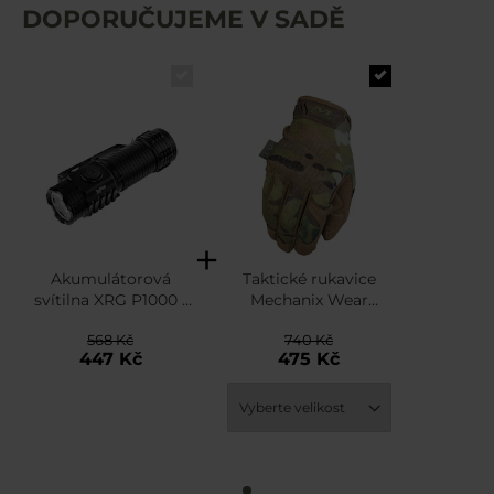
DOPORUČUJEME V SADĚ
Akumulátorová
Taktické rukavice
svítilna XRG P1000 -
Mechanix Wear
1000 lumenů
Original - MultiCam
568 Kč
740 Kč
447 Kč
475 Kč