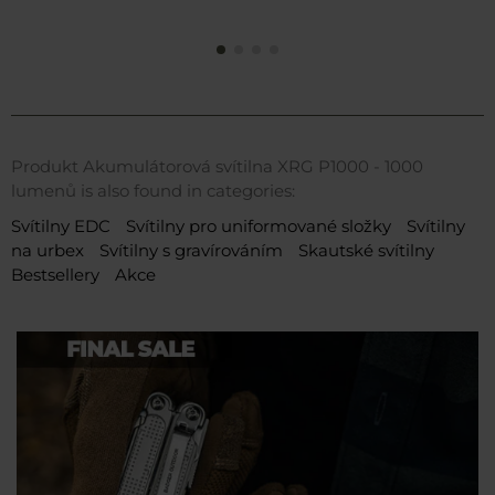
Produkt Akumulátorová svítilna XRG P1000 - 1000
lumenů is also found in categories:
Svítilny EDC
Svítilny pro uniformované složky
Svítilny
na urbex
Svítilny s gravírováním
Skautské svítilny
Bestsellery
Akce