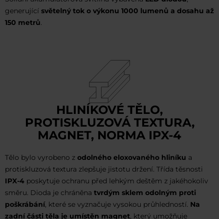
generující
světelný tok o výkonu 1000 lumenů a dosahu až
150 metrů
.
HLINÍKOVÉ TĚLO,
PROTISKLUZOVÁ TEXTURA,
MAGNET, NORMA IPX-4
Tělo bylo vyrobeno z
odolného eloxovaného hliníku
a
protiskluzová textura zlepšuje jistotu držení. Třída těsnosti
IPX-4
poskytuje ochranu před lehkým deštěm z jakéhokoliv
směru. Dioda je chráněna
tvrdým sklem odolným proti
poškrábání
, které se vyznačuje vysokou průhledností.
Na
zadní části těla je umístěn magnet
, který umožňuje