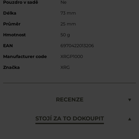
Pouzdro v sadě
Ne
Délka
73 mm
Průměr
25 mm
Hmotnost
50 g
EAN
6970422013206
Manufacturer code
XRGP1000
Značka
XRG
RECENZE
STOJÍ ZA TO DOKOUPIT