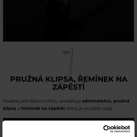
PRUŽNÁ KLIPSA, ŘEMÍNEK NA
ZÁPĚSTÍ
Snadné přenášení svítilny usnadňuje
odnímatelná, pružná
klipsa
a
řemínek na zápěstí
, který je součástí sady.