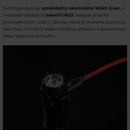
Svítilna podporuje
vyměnitelný akumulátor 16340 Li-Ion
, s
možností výměny za
baterii CR123
. Nabíjení probíhá
prostřednictvím USB-C zásuvky, která je chráněna gumovou
zástrčkou. Přiložený kabel umožňuje připojení k powerbance
nebo nabíječce na telefon.