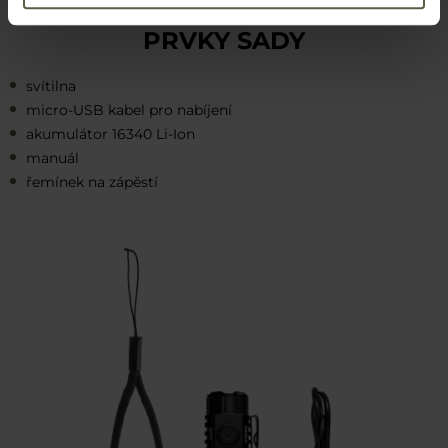
PRVKY SADY
svítilna
micro-USB kabel pro nabíjení
akumulátor 16340 Li-Ion
manuál
řemínek na zápěstí