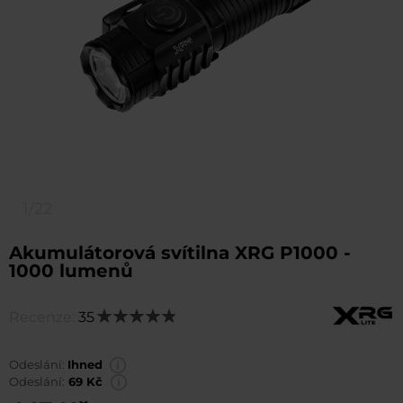
1/22
Akumulátorová svítilna XRG P1000 -
1000 lumenů
Recenze:
35
Hodnocení:
98
100
% of
Odeslání:
Ihned
Odeslání:
69 Kč