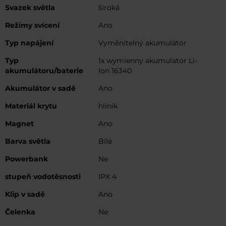
Svazek světla
široká
Režimy svícení
Ano
Typ napájení
Vyměnitelný akumulátor
Typ
1x wymienny akumulator Li-
akumulátoru/baterie
Ion 16340
Akumulátor v sadě
Ano
Materiál krytu
hliník
Magnet
Ano
Barva světla
Bílé
Powerbank
Ne
stupeň vodotěsnosti
IPX 4
Klip v sadě
Ano
Čelenka
Ne