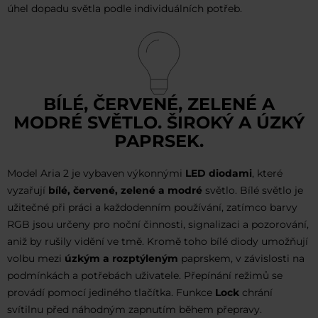
úhel dopadu světla podle individuálních potřeb.
BÍLÉ, ČERVENÉ, ZELENÉ A
MODRÉ SVĚTLO. ŠIROKÝ A ÚZKÝ
PAPRSEK.
Model Aria 2 je vybaven výkonnými
LED diodami
, které
vyzařují
bílé, červené, zelené a modré
světlo. Bílé světlo je
užitečné při práci a každodenním používání, zatímco barvy
RGB jsou určeny pro noční činnosti, signalizaci a pozorování,
aniž by rušily vidění ve tmě. Kromě toho bílé diody umožňují
volbu mezi
úzkým a rozptýleným
paprskem, v závislosti na
podmínkách a potřebách uživatele. Přepínání režimů se
provádí pomocí jediného tlačítka. Funkce
Lock
chrání
svítilnu před náhodným zapnutím během přepravy.