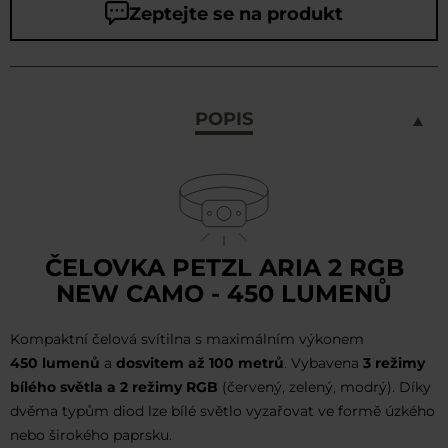
Zeptejte se na produkt
POPIS
ČELOVKA PETZL ARIA 2 RGB
NEW CAMO - 450 LUMENŮ
Kompaktní čelová svítilna s maximálním výkonem
450 lumenů
a
dosvitem až
100 metrů
. Vybavena
3 režimy
bílého světla a 2 režimy RGB
(červený, zelený, modrý). Díky
dvěma typům diod lze bílé světlo vyzařovat ve formě úzkého
nebo širokého paprsku.