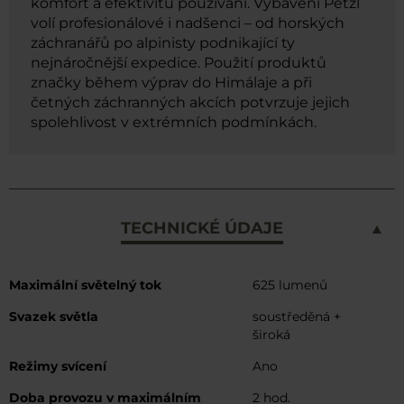
komfort a efektivitu používání. Vybavení Petzl
volí profesionálové i nadšenci – od horských
záchranářů po alpinisty podnikající ty
nejnáročnější expedice. Použití produktů
značky během výprav do Himálaje a při
četných záchranných akcích potvrzuje jejich
spolehlivost v extrémních podmínkách.
TECHNICKÉ ÚDAJE
Více
Maximální světelný tok
625 lumenů
informací
Svazek světla
soustředěná +
široká
Režimy svícení
Ano
Doba provozu v maximálním
2 hod.