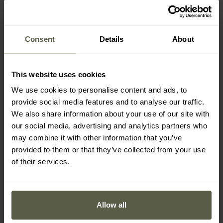
nebo akumulátorem
Petzl Core
(není součástí balení).
Technologie Hybrid Concept
poskytuje automatické
přizpůsobení výkonu zvolenému zdroji napájení. Při použití
Consent
Details
About
akumulátoru lze
zvýšit výkon svítilny až na 625 lumenů.
This website uses cookies
We use cookies to personalise content and ads, to
provide social media features and to analyse our traffic.
We also share information about your use of our site with
our social media, advertising and analytics partners who
may combine it with other information that you’ve
provided to them or that they’ve collected from your use
of their services.
Allow all