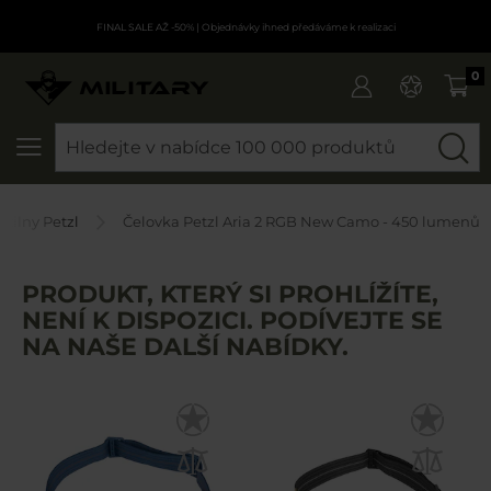
FINAL SALE AŽ -50%
| Objednávky ihned předáváme k realizaci
0
SEARCH
ítilny Petzl
Čelovka Petzl Aria 2 RGB New Camo - 450 lumenů
PRODUKT, KTERÝ SI PROHLÍŽÍTE,
NENÍ K DISPOZICI. PODÍVEJTE SE
NA NAŠE DALŠÍ NABÍDKY.