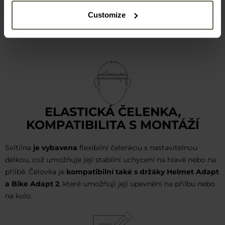
Customize
ELASTICKÁ ČELENKA,
KOMPATIBILITA S MONTÁŽÍ
Svítilna
je vybavena
flexibilní čelenkou s nastavitelnou
délkou, což umožňuje její stabilní uchycení na hlavě nebo na
přilbě. Čelovka je
kompatibilní také s držáky Helmet Adapt
a Bike Adapt 2
, které umožňují její upevnění na přilbu nebo
na kolo.