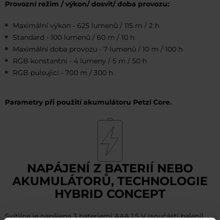
Provozní režim / výkon/ dosvit/ doba provozu:
Maximální výkon - 625 lumenů / 115 m / 2 h
Standard - 100 lumenů / 60 m / 10 h
Maximální doba provozu - 7 lumenů / 10 m / 100 h
RGB konstantní - 4 lumeny / 5 m / 50 h
RGB pulsující - 700 m / 300 h
Parametry při použití akumulátoru Petzl Core.
NAPÁJENÍ Z BATERIÍ NEBO
AKUMULÁTORŮ, TECHNOLOGIE
HYBRID CONCEPT
Svítilna je napájena 3 bateriemi AAA 1,5 V (součástí balení)