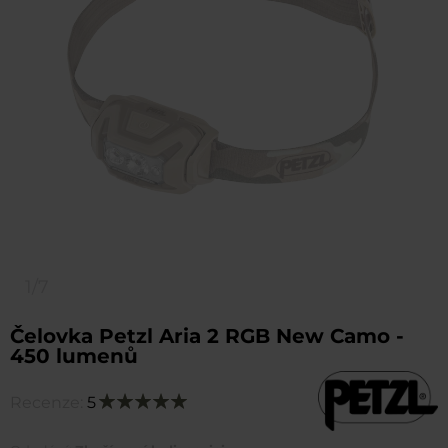
1/7
Čelovka Petzl Aria 2 RGB New Camo -
450 lumenů
Recenze:
5
Hodnocení:
100
100
% of