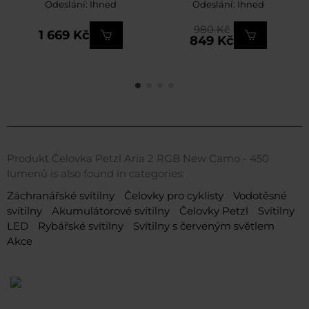
Odeslání: Ihned
Odeslání: Ihned
980 Kč
1 669 Kč
849 Kč
Produkt Čelovka Petzl Aria 2 RGB New Camo - 450
lumenů is also found in categories:
Záchranářské svítilny
Čelovky pro cyklisty
Vodotěsné
svítilny
Akumulátorové svítilny
Čelovky Petzl
Svítilny
LED
Rybářské svítilny
Svítilny s červeným světlem
Akce