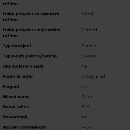
režimu
Doba provozu ve vysokém
9 hod.
režimu
Doba provozu v nejslabším
100 hod.
režimu
Typ napájení
Baterie
Typ akumulátoru/baterie
3x AAA
Akumulátor v sadě
Ne
Materiál krytu
Umělý plast
Magnet
Ne
Hlavní barva
Camo
Barva světla
Bílé
Powerbank
Ne
stupeň vodotěsnosti
IP 67