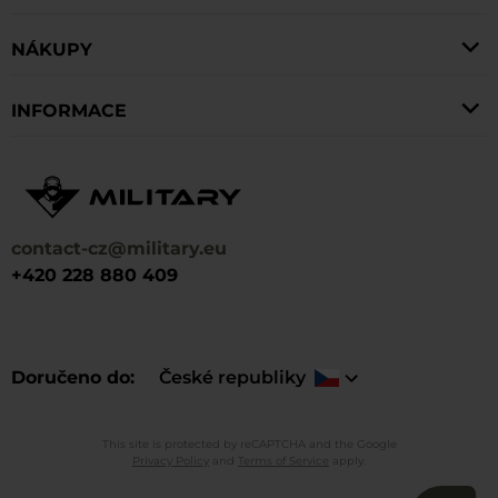
NÁKUPY
INFORMACE
contact-cz@military.eu
+420 228 880 409
Doručeno do
České republiky
This site is protected by reCAPTCHA and the Google
Privacy Policy
and
Terms of Service
apply.