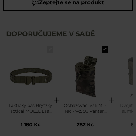
Zeptejte se na produkt
DOPORUČUJEME V SADĚ
Taktický pás Brytzky
Odhazovací vak Mil-
Dvojitá
Tactical MOLLE Laser
Tec - wz. 93 Pantera
sumka
Cut s vnitřním
PL Woodland
Gear n
pásem - wz.93
AR/AK R
1 180 Kč
282 Kč
8
Pantera PL
wz.93 
Woodland
Wo