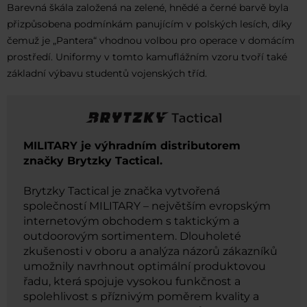
Barevná škála založená na zelené, hnědé a černé barvě byla
přizpůsobena podmínkám panujícím v polských lesích, díky
čemuž je „Pantera“ vhodnou volbou pro operace v domácím
prostředí. Uniformy v tomto kamuflážním vzoru tvoří také
základní výbavu studentů vojenských tříd.
MILITARY je výhradním distributorem
značky Brytzky Tactical.
Brytzky Tactical je značka vytvořená
společností MILITARY – největším evropským
internetovým obchodem s taktickým a
outdoorovým sortimentem. Dlouholeté
zkušenosti v oboru a analýza názorů zákazníků
umožnily navrhnout optimální produktovou
řadu, která spojuje vysokou funkčnost a
spolehlivost s příznivým poměrem kvality a