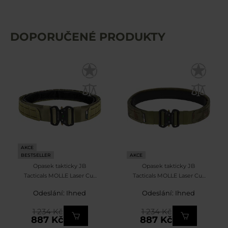
DOPORUČENÉ PRODUKTY
AKCE
BESTSELLER
AKCE
Opasek takticky JB
Opasek takticky JB
Tacticals MOLLE Laser Cut
Tacticals MOLLE Laser Cut
s vnitřním pásem - Green
s vnitřním pásem - wz.93
Odeslání: Ihned
Odeslání: Ihned
Pantera PL Woodland
1 234 Kč
1 234 Kč
887 Kč
887 Kč