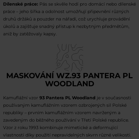
Dílenské práce:
Pás se skvěle hodí pro domácí nebo dílenské
práce – jeho šířka a odolnost umožňují připevnění různých
druhů držáků a pouzder na nářadí, což urychluje provádění
úkolů a zajišťuje snadný přístup k nezbytným předmětům,
aniž by zatěžovaly kapsy.
MASKOVÁNÍ WZ.93 PANTERA PL
WOODLAND
Kamuflážní vzor
93 Pantera PL Woodland
je v současnosti
používaným kamuflážním vzorem ozbrojených sil Polské
republiky – prvním kamuflážním vzorem navrženým a
zavedeným do běžného používání v Třetí Polské republice.
Vzor z roku 1993 kombinuje mimetické a deformující
vlastnosti díky použití nepravidelných skvrn různé velikosti.