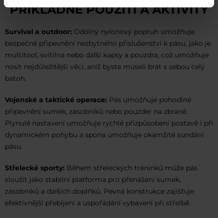
PŘÍKLADNÉ POUŽITÍ A AKTIVITY
Survival a outdoor:
Odolný nylonový popruh umožňuje
bezpečné připevnění nezbytného příslušenství k pásu, jako je
multitool, svítilna nebo další kapsy a pouzdra, což umožňuje
nosit nejdůležitější věci, aniž byste museli brát s sebou celý
batoh.
Vojenské a taktické operace:
Pás umožňuje pohodlné
připevnění sumek, zásobníků nebo pouzder na zbraně.
Plynulé nastavení umožňuje rychlé přizpůsobení postavě i při
dynamickém pohybu a spona umožňuje okamžité sundání
pásu.
Střelecké sporty:
Během střeleckých tréninků může pás
sloužit jako stabilní platforma pro přenášení sumek,
zásobníků a dalších doplňků. Pevná konstrukce zajišťuje
efektivnější přebíjení a uspořádání vybavení při střelbě.