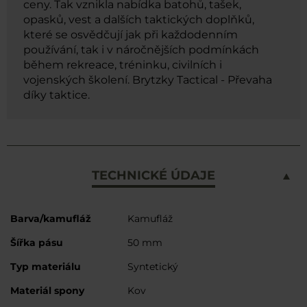
ceny. Tak vznikla nabídka batohů, tašek,
opasků, vest a dalších taktických doplňků,
které se osvědčují jak při každodenním
používání, tak i v náročnějších podmínkách
během rekreace, tréninku, civilních i
vojenských školení. Brytzky Tactical - Převaha
díky taktice.
TECHNICKÉ ÚDAJE
Více
Barva/kamufláž
Kamufláž
informací
Šířka pásu
50 mm
Typ materiálu
Syntetický
Materiál spony
Kov