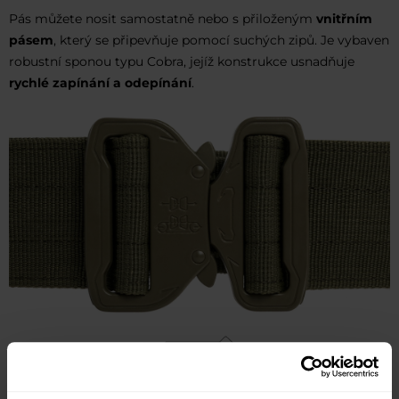
Pás můžete nosit samostatně nebo s přiloženým
vnitřním
pásem
, který se připevňuje pomocí suchých zipů. Je vybaven
robustní sponou typu Cobra, jejíž konstrukce usnadňuje
rychlé zapínání a odepínání
.