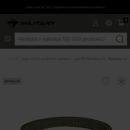
FINAL SALE AŽ -50%
| Objednávky ihned předáváme k realizaci
0
SEARCH
ical MOLLE Laser Cut s vnitřním pásem - wz.93 Pantera PL Woodland
BESTSELLER