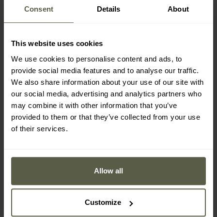
Consent
Details
About
KLÍČOVÉ VLASTNOSTI
vyrobený z Nylonu 1000D
This website uses cookies
laserově provedené výřezy ve standardu MOLLE/PALS
We use cookies to personalise content and ads, to
vnitřní pás připevněný na suchý zip
provide social media features and to analyse our traffic.
přezka typu Cobra
We also share information about your use of our site with
20 slotů MOLLE
our social media, advertising and analytics partners who
vyztužená konstrukce
may combine it with other information that you’ve
šířka vnějšího pásu: 50 mm
provided to them or that they’ve collected from your use
šířka vnitřního pásu: 40 mm
of their services.
délka vnějšího pásu: 123 cm
délka vnitřního pásu: 123 cm
hmotnost: 430 g
Allow all
Customize