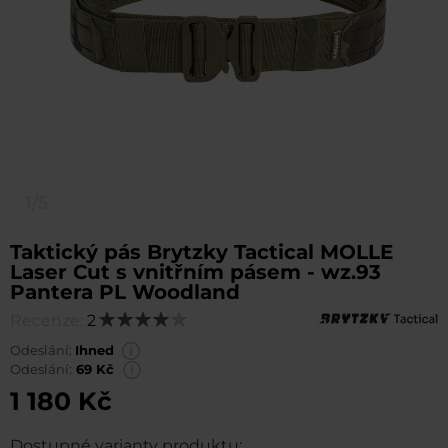
1/5
Taktický pás Brytzky Tactical MOLLE
Laser Cut s vnitřním pásem - wz.93
Pantera PL Woodland
Recenze:
2
Hodnocení:
80
100
% of
Odeslání:
Ihned
Odeslání:
69 Kč
1 180 Kč
Dostupné varianty produktu: