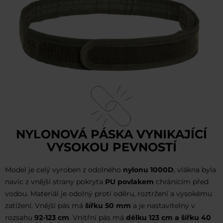
NYLONOVÁ PÁSKA VYNIKAJÍCÍ
VYSOKOU PEVNOSTÍ
Model je celý vyroben z odolného
nylonu 1000D
, vlákna byla
navíc z vnější strany pokryta
PU povlakem
chránícím před
vodou. Materiál je odolný proti oděru, roztržení a vysokému
zatížení. Vnější pás má
šířku 50 mm
a je nastavitelný v
rozsahu
92-123 cm
. Vnitřní pás má
délku 123 cm a šířku 40