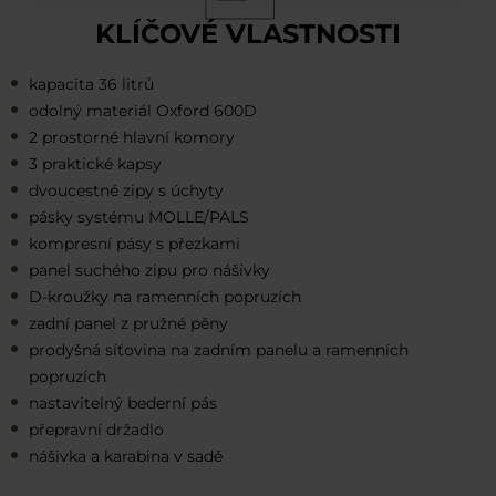
KLÍČOVÉ VLASTNOSTI
kapacita 36 litrů
odolný materiál Oxford 600D
2 prostorné hlavní komory
3 praktické kapsy
dvoucestné zipy s úchyty
pásky systému MOLLE/PALS
kompresní pásy s přezkami
panel suchého zipu pro nášivky
D-kroužky na ramenních popruzích
zadní panel z pružné pěny
prodyšná síťovina na zadním panelu a ramenních
popruzích
nastavitelný bederní pás
přepravní držadlo
nášivka a karabina v sadě