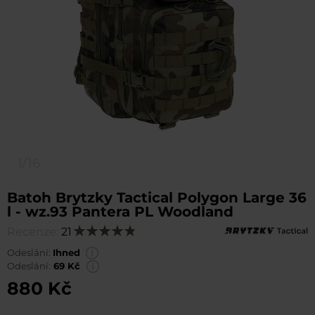
1/16
Batoh Brytzky Tactical Polygon Large 36
l - wz.93 Pantera PL Woodland
Recenze:
21
Hodnocení:
98
100
% of
Odeslání:
Ihned
Odeslání:
69 Kč
880 Kč