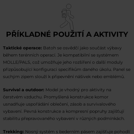
PŘÍKLADNÉ POUŽITÍ A AKTIVITY
Taktické operace:
Batoh se osvědčí jako součást výbavy
během terénních operací. Je kompatibilní se systémem
MOLLE/PALS, což umožňuje jeho rozšíření o další moduly
přizpůsobující konfiguraci specifikům daného úkolu. Panel se
suchým zipem slouží k připevnění nášivek nebo emblémů.
Survival a outdoor:
Model je vhodný pro aktivity na
čerstvém vzduchu. Promyšlená konstrukce komor
usnadňuje uspořádání oblečení, zásob a survivalového
vybavení. Pevná konstrukce a kompresní popruhy zajišťují
stabilitu přepravovaného vybavení v různých podmínkách.
Trekking:
Nosný systém s bederním pásem zajišťuje pohodlí