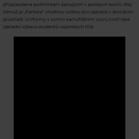
přizpůsobena podmínkám panujícím v polských lesích, díky
čemuž je „Pantera“ vhodnou volbou pro operace v domácím
prostředí. Uniformy v tomto kamuflážním vzoru tvoří také
základní výbavu studentů vojenských tříd.