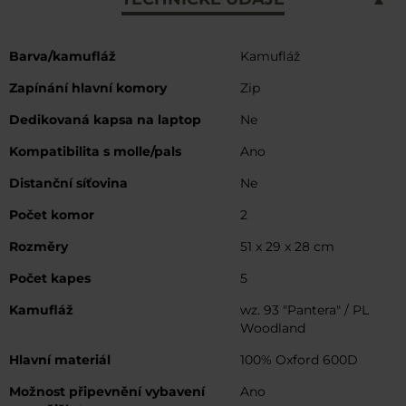
Více
Barva/kamufláž
Kamufláž
informací
Zapínání hlavní komory
Zip
Dedikovaná kapsa na laptop
Ne
Kompatibilita s molle/pals
Ano
Distanční síťovina
Ne
Počet komor
2
Rozměry
51 x 29 x 28 cm
Počet kapes
5
Kamufláž
wz. 93 "Pantera" / PL
Woodland
Hlavní materiál
100% Oxford 600D
Možnost připevnění vybavení
Ano