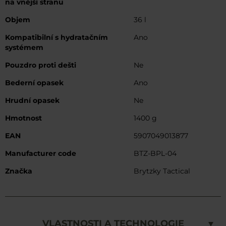
na vnější stranu
Objem
36 l
Kompatibilní s hydratačním
Ano
systémem
Pouzdro proti dešti
Ne
Bederní opasek
Ano
Hrudní opasek
Ne
Hmotnost
1400 g
EAN
5907049013877
Manufacturer code
BTZ-BPL-04
Značka
Brytzky Tactical
VLASTNOSTI A TECHNOLOGIE