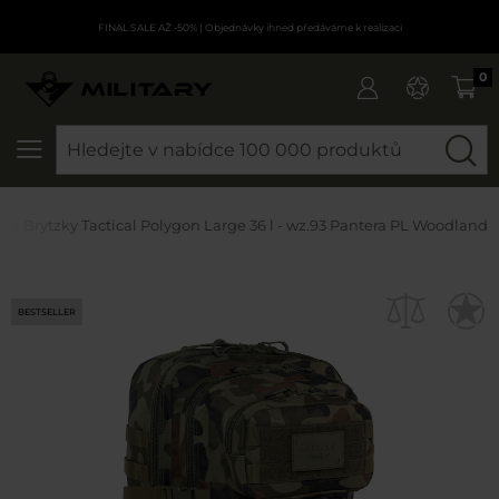
FINAL SALE AŽ -50%
| Objednávky ihned předáváme k realizaci
0
SEARCH
oh Brytzky Tactical Polygon Large 36 l - wz.93 Pantera PL Woodland
BESTSELLER