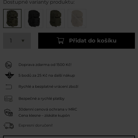
Dostupné varianty produktu:
Přidat do košíku
Doprava zdarma od 1500 Kč!
5
bodů za
25 Kč
na další nákup
Rychlé a bezplatné vrácení zboží
Bezpečné a rychlé platby
30denní cenová ochrana v MRC
Cena klesne – získáte kupón
Expresní doručení!