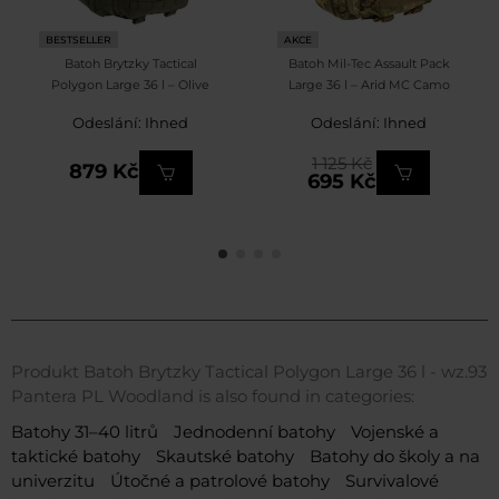
BESTSELLER
AKCE
Batoh Brytzky Tactical
Batoh Mil-Tec Assault Pack
Polygon Large 36 l – Olive
Large 36 l – Arid MC Camo
Odeslání: Ihned
Odeslání: Ihned
1 125 Kč
879 Kč
695 Kč
Produkt Batoh Brytzky Tactical Polygon Large 36 l - wz.93
Pantera PL Woodland is also found in categories:
Batohy 31–40 litrů
Jednodenní batohy
Vojenské a
taktické batohy
Skautské batohy
Batohy do školy a na
univerzitu
Útočné a patrolové batohy
Survivalové