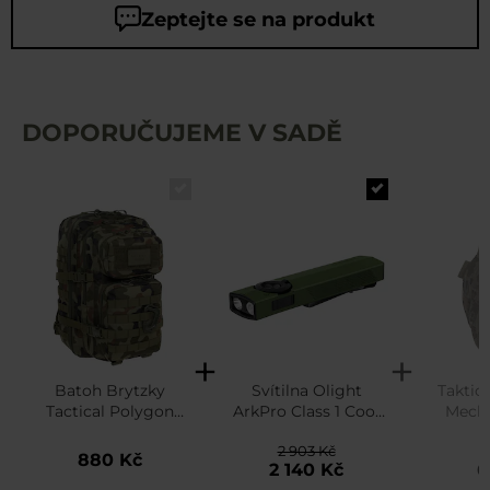
Zeptejte se na produkt
DOPORUČUJEME V SADĚ
Batoh Brytzky
Svítilna Olight
Taktic
Tactical Polygon
ArkPro Class 1 Cool
Mecha
Large 36 l - wz.93
White OD Green -
Origin
2 903 Kč
6
Pantera PL
1500 lumenů
Pan
880 Kč
2 140 Kč
6
Woodland
Wo