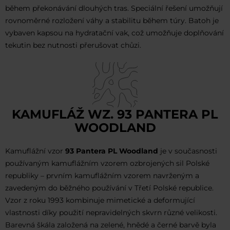
během překonávání dlouhých tras. Speciální řešení umožňují
rovnoměrné rozložení váhy a stabilitu během túry. Batoh je
vybaven kapsou na hydratační vak, což umožňuje doplňování
tekutin bez nutnosti přerušovat chůzi.
KAMUFLÁŽ WZ. 93 PANTERA PL
WOODLAND
Kamuflážní vzor
93 Pantera PL Woodland
je v současnosti
používaným kamuflážním vzorem ozbrojených sil Polské
republiky – prvním kamuflážním vzorem navrženým a
zavedeným do běžného používání v Třetí Polské republice.
Vzor z roku 1993 kombinuje mimetické a deformující
vlastnosti díky použití nepravidelných skvrn různé velikosti.
Barevná škála založená na zelené, hnědé a černé barvě byla