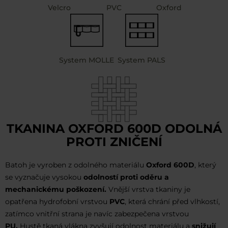
Velcro
PVC
Oxford
System MOLLE
System PALS
TKANINA OXFORD 600D ODOLNÁ
PROTI ZNIČENÍ
Batoh je vyroben z odolného materiálu
Oxford 600D
, který
se vyznačuje vysokou
odolností proti oděru a
mechanickému poškození.
Vnější vrstva tkaniny je
opatřena hydrofobní vrstvou
PVC
, která chrání před vlhkostí,
zatímco vnitřní strana je navíc zabezpečena vrstvou
PU.
Hustě tkaná vlákna zvyšují odolnost materiálu a
snižují