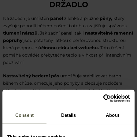
DRŽADLO
Na zádech je umístěn
panel
z lehké a pružné
pěny,
který
zvyšuje pohodlí během nošení batohu a zajišťuje správnou
tlumení nárazů.
Jak zadní panel, tak i
nastavitelné ramenní
popruhy
jsou potaženy látkou s perforovanou strukturou,
která podporuje
účinnou cirkulaci vzduchu.
Toto řešení
pomáhá odvádět přebytečné teplo a vlhkost při intenzivním
používání.
Nastavitelný bederní pás
umožňuje stabilizovat batoh
během chůze, omezuje jeho pohyby a zlepšuje rozložení
váhy. V horní části se nachází praktické
držadlo
, které
umožňuje snadné přenášení batohu v ruce nebo jeho
zavěšení na vybraném místě.
Consent
Details
About
This website uses cookies