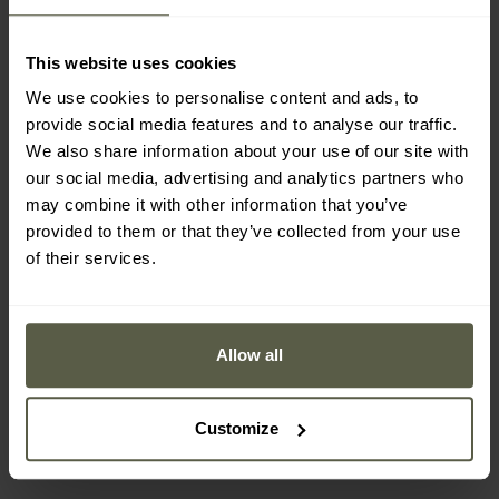
This website uses cookies
We use cookies to personalise content and ads, to
provide social media features and to analyse our traffic.
We also share information about your use of our site with
our social media, advertising and analytics partners who
may combine it with other information that you’ve
provided to them or that they’ve collected from your use
FINAL SALE
of their services.
VÝPRODEJ
AKCE
KONEC SÉRIE
Boty Merrell MOAB 3
Boty Merrell MOAB
MID GTX - Beluga
Speed 2 Tactical Low -
Allow all
Coyote
Odeslání:
Ihned
Odeslání:
Ihned
3 289 Kč
2 255 Kč
Customize
4 512 Kč
3 661 Kč