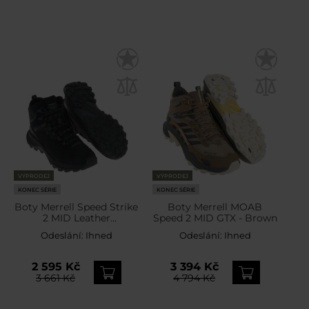
VÝPRODEJ
VÝPRODEJ
KONEC SÉRIE
KONEC SÉRIE
Boty Merrell Speed Strike
Boty Merrell MOAB
2 MID Leather
Speed 2 MID GTX - Brown
Waterproof - Black
Odeslání:
Ihned
Odeslání:
Ihned
2 595 Kč
3 394 Kč
3 661 Kč
4 794 Kč