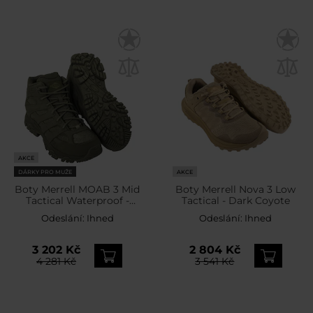
AKCE
DÁRKY PRO MUŽE
AKCE
Boty Merrell MOAB 3 Mid
Boty Merrell Nova 3 Low
Tactical Waterproof -
Tactical - Dark Coyote
Dark Olive
Odeslání:
Ihned
Odeslání:
Ihned
3 202 Kč
2 804 Kč
4 281 Kč
3 541 Kč