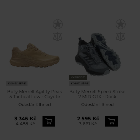
VÝPRODEJ
KONEC SÉRIE
KONEC SÉRIE
Boty Merrell Agility Peak
Boty Merrell Speed Strike
5 Tactical Low - Coyote
2 MID GTX - Rock
Odeslání:
Ihned
Odeslání:
Ihned
3 345 Kč
2 595 Kč
4 488 Kč
3 661 Kč