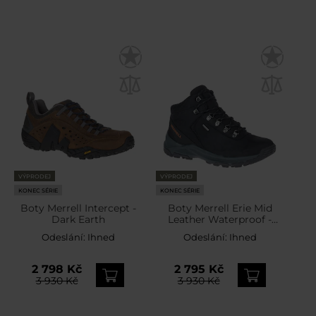
VÝPRODEJ
VÝPRODEJ
KONEC SÉRIE
KONEC SÉRIE
Boty Merrell Intercept -
Boty Merrell Erie Mid
Dark Earth
Leather Waterproof -
Black
Odeslání:
Ihned
Odeslání:
Ihned
2 798 Kč
2 795 Kč
3 930 Kč
3 930 Kč