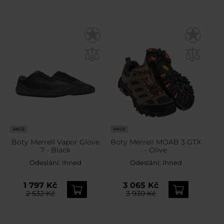
AKCE
AKCE
Boty Merrell Vapor Glove
Boty Merrell MOAB 3 GTX
7 - Black
- Olive
Odeslání:
Ihned
Odeslání:
Ihned
1 797 Kč
3 065 Kč
2 532 Kč
3 930 Kč