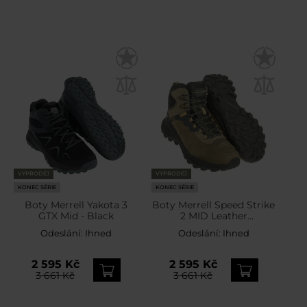
VÝPRODEJ
VÝPRODEJ
KONEC SÉRIE
KONEC SÉRIE
Boty Merrell Yakota 3
Boty Merrell Speed Strike
GTX Mid - Black
2 MID Leather
Waterproof - Drab
Odeslání:
Ihned
Odeslání:
Ihned
2 595 Kč
2 595 Kč
3 661 Kč
3 661 Kč