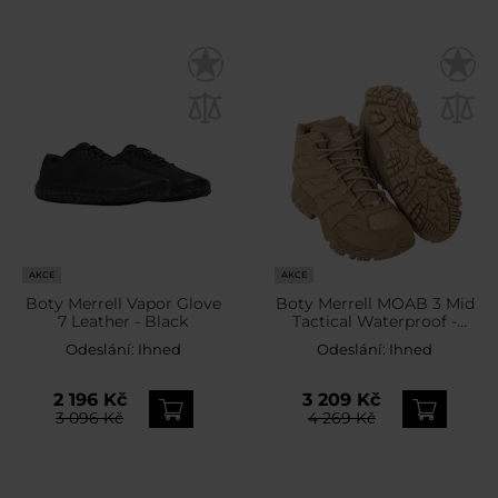
AKCE
AKCE
Boty Merrell Vapor Glove
Boty Merrell MOAB 3 Mid
7 Leather - Black
Tactical Waterproof -
Dark Coyote
Odeslání:
Ihned
Odeslání:
Ihned
2 196 Kč
3 209 Kč
3 096 Kč
4 269 Kč