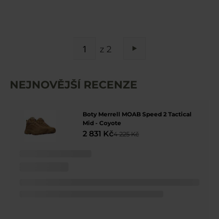
STRÁNKA
z 2
Stránka
Následující
NEJNOVĚJŠÍ RECENZE
Boty Merrell MOAB Speed 2 Tactical
Mid - Coyote
2 831 Kč
4 225 Kč