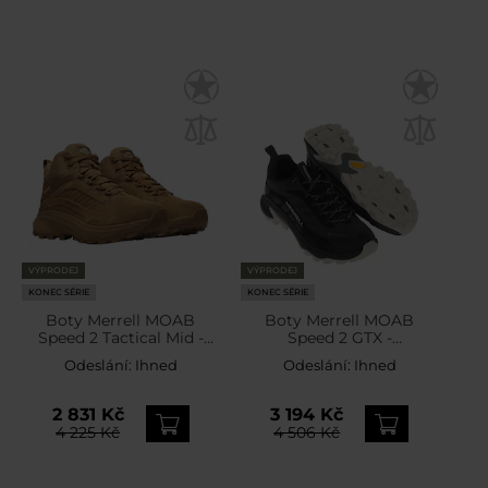
VÝPRODEJ
VÝPRODEJ
KONEC SÉRIE
KONEC SÉRIE
Boty Merrell MOAB
Boty Merrell MOAB
Speed 2 Tactical Mid -
Speed 2 GTX -
Coyote
Black/Moon
Odeslání:
Ihned
Odeslání:
Ihned
2 831 Kč
3 194 Kč
4 225 Kč
4 506 Kč