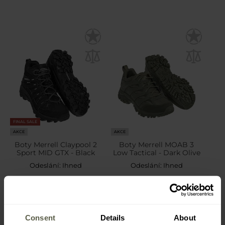
FINAL SALE
AKCE
AKCE
Boty Merrell Claypool 2
Boty Merrell MOAB 3
Sport MID GTX - Black
Low Tactical - Dark Olive
Odeslání:
Ihned
Odeslání:
Ihned
2 537 Kč
2 786 Kč
3 378 Kč
3 942 Kč
Consent
Details
About