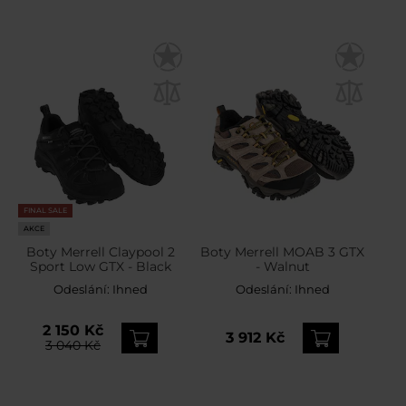
FINAL SALE
AKCE
Boty Merrell Claypool 2
Boty Merrell MOAB 3 GTX
Sport Low GTX - Black
- Walnut
Odeslání:
Ihned
Odeslání:
Ihned
2 150 Kč
3 912 Kč
3 040 Kč