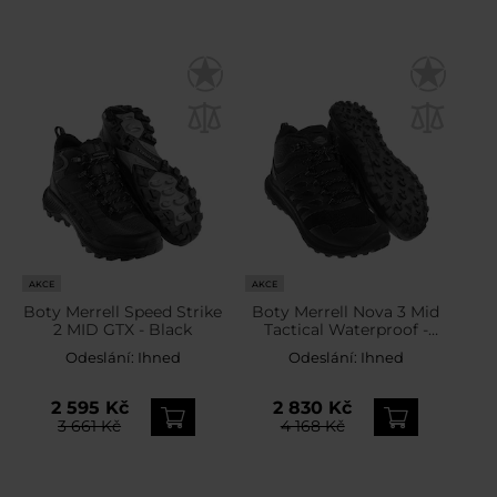
AKCE
AKCE
Boty Merrell Speed Strike
Boty Merrell Nova 3 Mid
2 MID GTX - Black
Tactical Waterproof -
Black
Odeslání:
Ihned
Odeslání:
Ihned
2 595 Kč
2 830 Kč
3 661 Kč
4 168 Kč