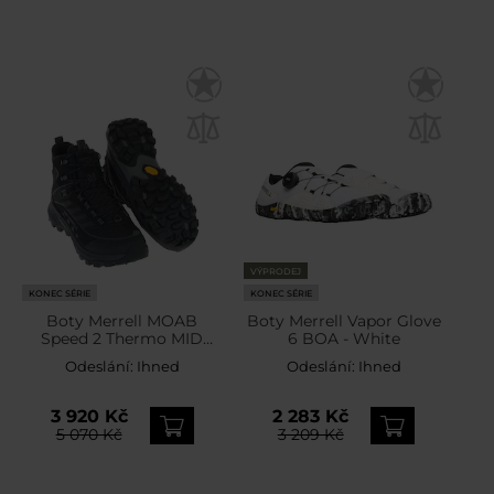
VÝPRODEJ
KONEC SÉRIE
KONEC SÉRIE
Boty Merrell MOAB
Boty Merrell Vapor Glove
Speed 2 Thermo MID
6 BOA - White
Waterproof - Triple Black
Odeslání:
Ihned
Odeslání:
Ihned
3 920 Kč
2 283 Kč
5 070 Kč
3 209 Kč