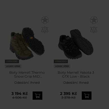
VÝPRODEJ
VÝPRODEJ
KONEC SÉRIE
KONEC SÉRIE
Boty Merrell Thermo
Boty Merrell Yakota 3
Snow Grip MID
GTX Low - Black
Waterproof - Drab
Odeslání:
Ihned
Odeslání:
Ihned
3 194 Kč
2 395 Kč
4 506 Kč
3 378 Kč