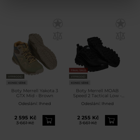
FINAL SALE
VÝPRODEJ
VÝPRODEJ
KONEC SÉRIE
KONEC SÉRIE
Boty Merrell Yakota 3
Boty Merrell MOAB
GTX Mid - Brown
Speed 2 Tactical Low -
Black
Odeslání:
Ihned
Odeslání:
Ihned
2 595 Kč
2 255 Kč
3 661 Kč
3 661 Kč