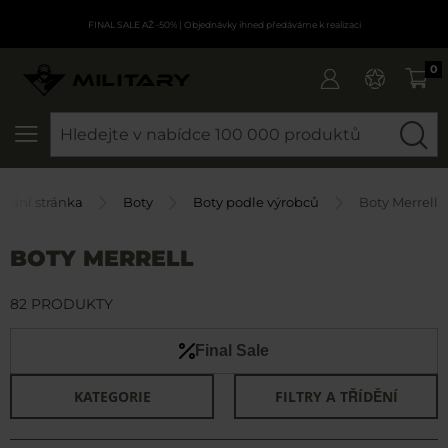
FINAL SALE AŽ -50%
| Objednávky ihned předáváme k realizaci
0
SEARCH
odní stránka
Boty
Boty podle výrobců
Boty Merrell
BOTY MERRELL
82 PRODUKTY
Final Sale
KATEGORIE
FILTRY A TŘÍDĚNÍ