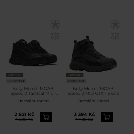
VÝPRODEJ
VÝPRODEJ
KONEC SÉRIE
KONEC SÉRIE
Boty Merrell MOAB
Boty Merrell MOAB
Speed 2 Tactical Mid -
Speed 2 MID GTX - Black
Black
Odeslání:
Ihned
Odeslání:
Ihned
2 821 Kč
3 394 Kč
4 225 Kč
4 789 Kč