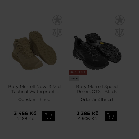
FINAL SALE
AKCE
Boty Merrell Nova 3 Mid
Boty Merrell Speed
Tactical Waterproof -
Remix GTX - Black
Dark Coyote
Odeslání:
Ihned
Odeslání:
Ihned
3 456 Kč
3 385 Kč
4 168 Kč
4 506 Kč