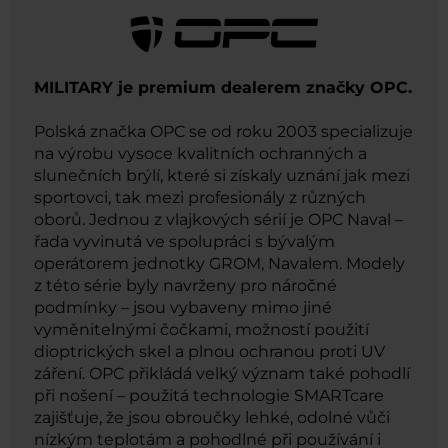
MILITARY je premium dealerem značky OPC.
Polská značka OPC se od roku 2003 specializuje
na výrobu vysoce kvalitních ochranných a
slunečních brýlí, které si získaly uznání jak mezi
sportovci, tak mezi profesionály z různých
oborů. Jednou z vlajkových sérií je OPC Naval –
řada vyvinutá ve spolupráci s bývalým
operátorem jednotky GROM, Navalem. Modely
z této série byly navrženy pro náročné
podmínky – jsou vybaveny mimo jiné
vyměnitelnými čočkami, možností použití
dioptrických skel a plnou ochranou proti UV
záření. OPC přikládá velký význam také pohodlí
při nošení – použitá technologie SMARTcare
zajišťuje, že jsou obroučky lehké, odolné vůči
nízkým teplotám a pohodlné při používání i