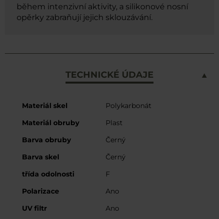
během intenzivní aktivity, a silikonové nosní
opěrky zabraňují jejich sklouzávání.
TECHNICKÉ ÚDAJE
Více
Materiál skel
Polykarbonát
informací
Materiál obruby
Plast
Barva obruby
Černý
Barva skel
Černý
třída odolnosti
F
Polarizace
Ano
UV filtr
Ano