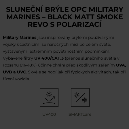
SLUNEČNÍ BRÝLE OPC MILITARY
MARINES – BLACK MATT SMOKE
REVO S POLARIZACÍ
Military Marines
jsou inspirovány brýlemi používanými
vojáky účastnícími se náročných misí po celém světě,
vystavenými extrémním povětrnostním podmínkám.
Vybavené filtry
UV 400/CAT.3
(přenos slunečního světla v
rozsahu 8%–18%) účinně chrání před škodlivým zářením
UVA,
UVB a UVC
. Skvěle se hodí jak při fyzických aktivitách, tak při
řízení vozidla.
UV400
SMARTcare