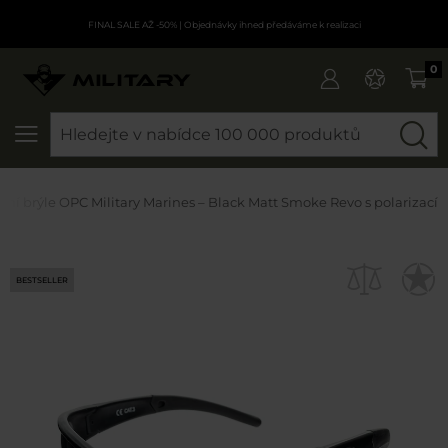
FINAL SALE AŽ -50%
| Objednávky ihned předáváme k realizaci
0
SEARCH
ční brýle OPC Military Marines – Black Matt Smoke Revo s polarizací
BESTSELLER