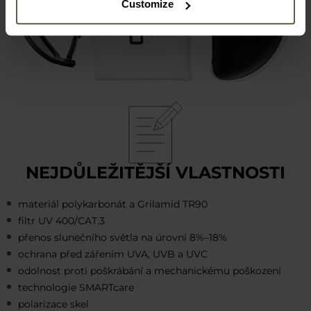
Customize
NEJDŮLEŽITĚJŠÍ VLASTNOSTI
materiál polykarbonát a Grilamid TR90
filtr UV 400/CAT.3
přenos slunečního světla na úrovni 8%–18%
ochrana před zářením UVA, UVB a UVC
odolnost proti poškrábání a mechanickému poškození
technologie SMARTcare
polarizace skel