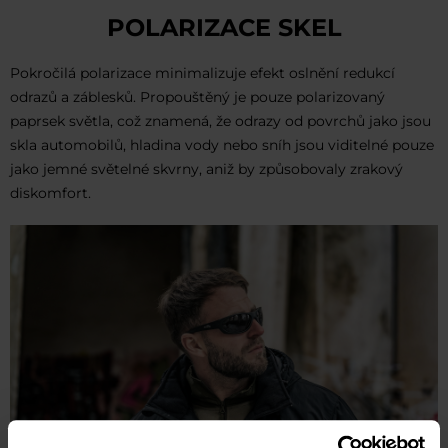
POLARIZACE SKEL
Pokročilá polarizace minimalizuje efekt oslnění redukcí
odrazů a záblesků. Propouštěný je pouze polarizovaný
paprsek světla, což znamená, že odrazy od povrchů jako jsou
skla automobilů, hladina vody nebo sníh jsou viditelné pouze
jako jemné světelné skvrny, aniž by způsobovaly zrakový
diskomfort.