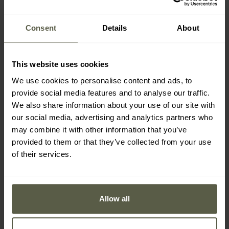
Consent
Details
About
This website uses cookies
We use cookies to personalise content and ads, to
PRVKY SADY
provide social media features and to analyse our traffic.
We also share information about your use of our site with
our social media, advertising and analytics partners who
Kompletní souprava obsahuje pouzdro a váček, které
may combine it with other information that you’ve
usnadňují bezpečné skladování a přepravu brýlí.
provided to them or that they’ve collected from your use
of their services.
Allow all