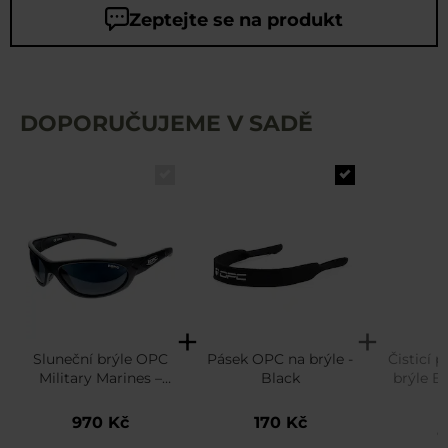
Zeptejte se na produkt
DOPORUČUJEME V SADĚ
Sluneční brýle OPC
Pásek OPC na brýle -
Čisticí 
Military Marines –
Black
brýle B
Black Matt Smoke
B412
1
Revo s polarizací
970 Kč
170 Kč
8