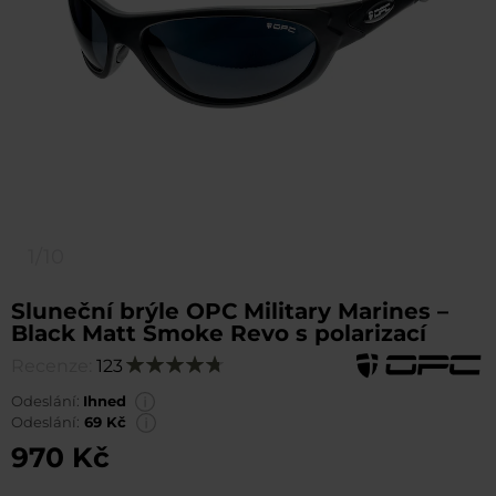
1/10
Sluneční brýle OPC Military Marines –
Black Matt Smoke Revo s polarizací
Recenze:
123
Hodnocení:
96
100
% of
Odeslání:
Ihned
Odeslání:
69 Kč
970 Kč