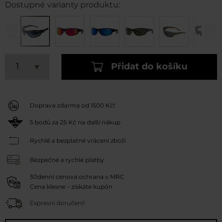
Dostupné varianty produktu:
Přidat do košíku
Doprava zdarma od 1500 Kč!
5
bodů za
25 Kč
na další nákup
Rychlé a bezplatné vrácení zboží
Bezpečné a rychlé platby
30denní cenová ochrana v MRC
Cena klesne – získáte kupón
Expresní doručení!