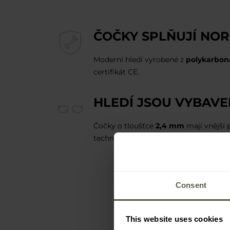
ČOČKY SPLŇUJÍ NOR
Moderní hledí vyrobené z
polykarbon
certifikát CE.
HLEDÍ JSOU VYBAV
Čočky o tloušťce
2,4 mm
mají vnější 
technologie a materiály zaručují poho
Consent
This website uses cookies