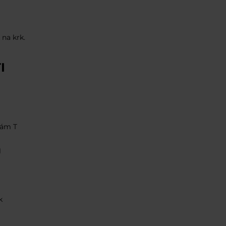
 na krk.
I
kám T
1
k