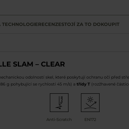
A TECHNOLOGIE
RECENZE
STOJÍ ZA TO DOKOUPIT
LLE SLAM – CLEAR
echanickou odolností skel, které poskytují ochranu očí před stře
6 g pohybující se rychlostí 45 m/s) a
třídy T
(rozžhavené částice
Anti-Scratch
EN172