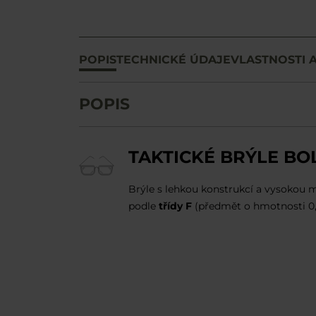
POPIS
TECHNICKÉ ÚDAJE
VLASTNOSTI 
POPIS
TAKTICKÉ BRÝLE BO
Brýle s lehkou konstrukcí a vysokou m
podle
třídy F
(předmět o hmotnosti 0,8