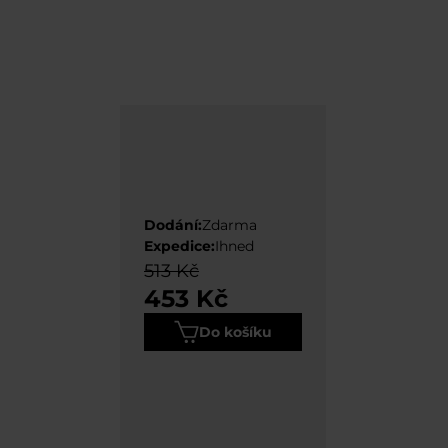
Dodání:
Zdarma
Expedice:
Ihned
513 Kč
453 Kč
Do košíku