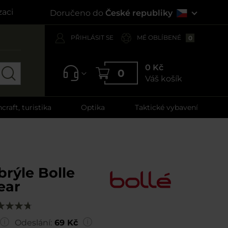
zaci
Doručeno do
České republiky
PŘIHLÁSIT SE
MÉ OBLÍBENÉ
0
0 Kč
0
Váš košík
craft, turistika
Optika
Taktické vybavení
brýle Bolle
ear
dnocení:
100
f
Odeslání:
69 Kč