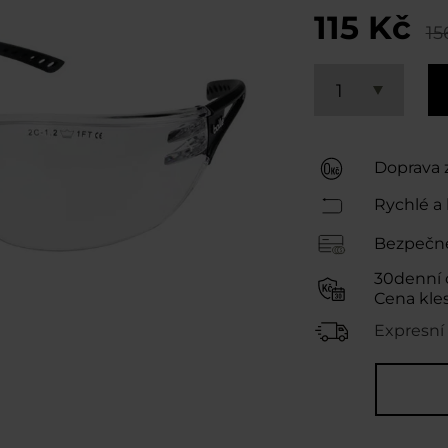
115 Kč
15
1
Doprava 
Rychlé a 
Bezpečné
30denní 
Cena kle
Expresní