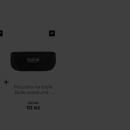
-
Pouzdro na brýle
Bolle polotuhé -
Black
132 Kč
113 Kč