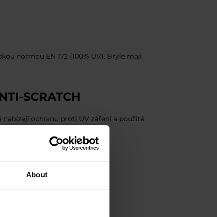
pskou normou EN 172 (100% UV). Brýle mají
NTI-SCRATCH
ké nabízejí ochranu proti UV záření a použité
About