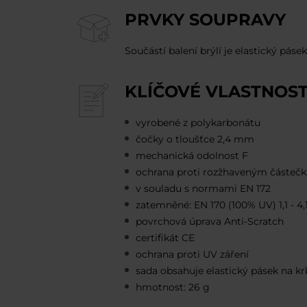
PRVKY SOUPRAVY
Součástí balení brýlí je elastický pásek
KLÍČOVÉ VLASTNOST
vyrobené z polykarbonátu
čočky o tloušťce 2,4 mm
mechanická odolnost F
ochrana proti rozžhaveným částeč
v souladu s normami EN 172
zatemněné: EN 170 (100% UV) 1,1 - 4,
povrchová úprava Anti-Scratch
certifikát CE
ochrana proti UV záření
sada obsahuje elastický pásek na kr
hmotnost: 26 g