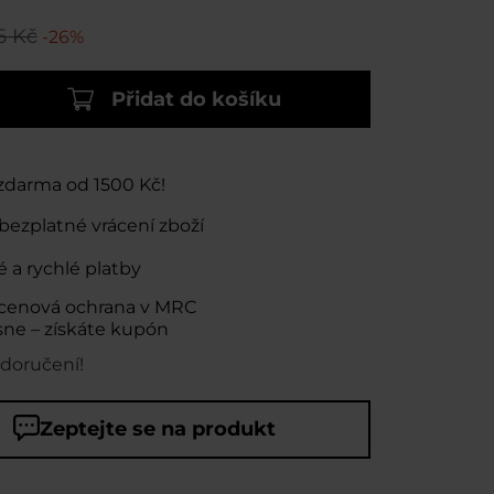
6 Kč
-26%
Přidat do košíku
zdarma od 1500 Kč!
bezplatné vrácení zboží
 a rychlé platby
cenová ochrana v MRC
sne – získáte kupón
 doručení!
Zeptejte se na produkt