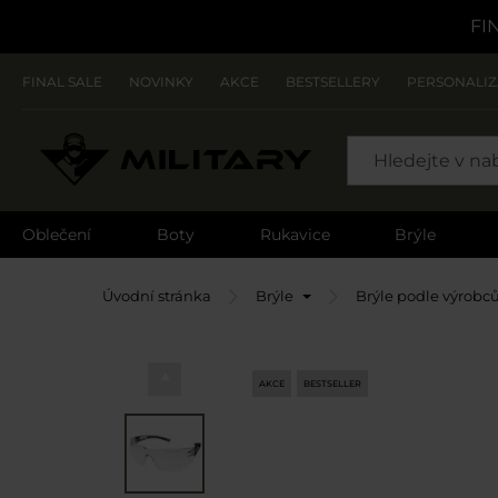
FI
FINAL SALE
NOVINKY
AKCE
BESTSELLERY
PERSONALI
SEARCH
Oblečení
Boty
Rukavice
Brýle
Úvodní stránka
Brýle
Brýle podle výrobc
AKCE
BESTSELLER