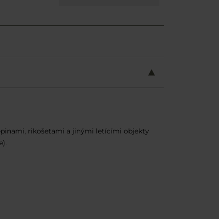
pinami, rikošetami a jinými letícími objekty
).