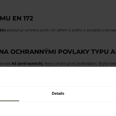
MU EN 172
átu
poskytují ochranu proti UV záření a světlu v souladu s evro
ENA OCHRANNÝMI POVLAKY TYPU A
povlak
AS (anti-scratch)
, který chrání proti poškrábání. Brýle ta
dlí při nošení po dlouhou dobu.
Details