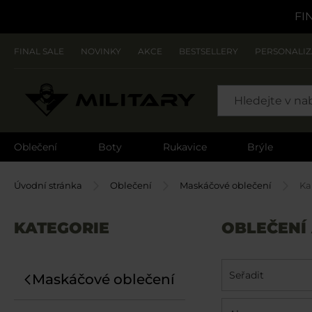
FI
FINAL SALE
NOVINKY
AKCE
BESTSELLERY
PERSONALI
SEARCH
Oblečení
Boty
Rukavice
Brýle
Úvodní stránka
Oblečení
Maskáčové oblečení
Ka
KATEGORIE
OBLEČENÍ
Seřadit
Maskáčové oblečení