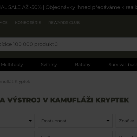
NAL SALE AŽ -50%
| Objednávky ihned předáváme k reali
ZACE
KONEC SÉRIE
REWARDS CLUB
Multitooly
Svítilny
Batohy
Survival, bush
mufláž Kryptek
 A VÝSTROJ V KAMUFLÁŽI KRYPTEK
Dostupnost
Značka