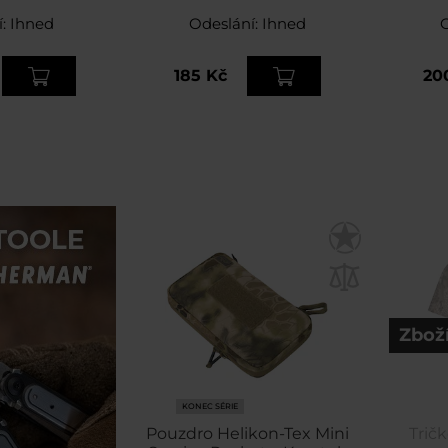
een Mirror /
 Neptune
í:
Ihned
Odeslání:
Ihned
185 Kč
20
Zboží
KONEC SÉRIE
Pouzdro Helikon-Tex Mini
Trič