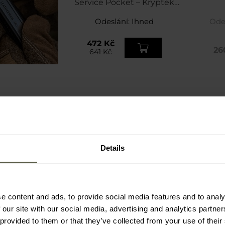
Service Pocket – Kryptek
Highlander
Odeslání:
Ihned
Ode
472 Kč
26
641 Kč
Details
ŠÍ RECENZE
e content and ads, to provide social media features and to analy
 our site with our social media, advertising and analytics partn
 provided to them or that they’ve collected from your use of their
Kšiltovka Texar Rip-Stop -
Taktické brýle Wi