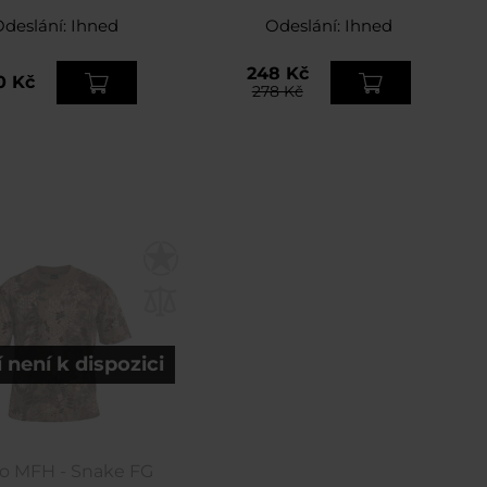
Odeslání:
Ihned
Odeslání:
Ihned
248 Kč
0 Kč
278 Kč
 není k dispozici
ko MFH - Snake FG