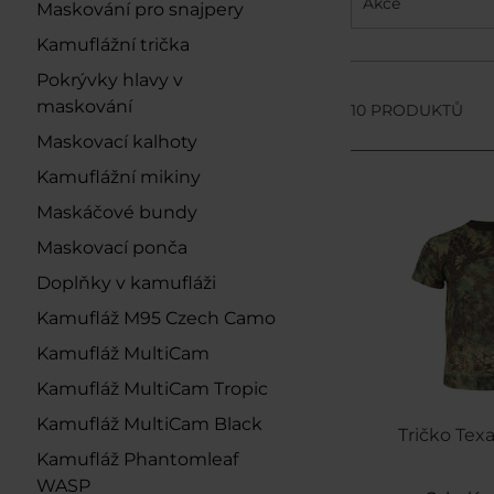
Akce
Maskování pro snajpery
Kamuflážní trička
Pokrývky hlavy v
maskování
10 PRODUKTŮ
Maskovací kalhoty
Kamuflážní mikiny
Maskáčové bundy
Maskovací ponča
Doplňky v kamufláži
Kamufláž M95 Czech Camo
Kamufláž MultiCam
Kamufláž MultiCam Tropic
Kamufláž MultiCam Black
Tričko Tex
Kamufláž Phantomleaf
WASP