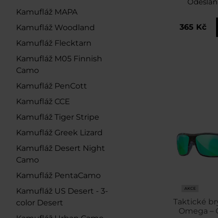
Odeslán
Kamufláž MAPA
365 Kč
Kamufláž Woodland
Kamufláž Flecktarn
Kamufláž M05 Finnish
Camo
Kamufláž PenCott
Kamufláž CCE
Kamufláž Tiger Stripe
Kamufláž Greek Lizard
Kamufláž Desert Night
Camo
Kamufláž PentaCamo
AKCE
Kamufláž US Desert - 3-
Taktické br
color Desert
Omega – 