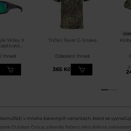
KONE
ýle Wiley X
Tričko Texar G-Snake
Klob
Captivate
reen Mirror
: Ihned
Odeslání: Ihned
k Neptune
2
365 Kč
2
amufláží v mnoha barevných variantách, které se vyznačují 
tek Outdoor Group, přesněji řečeno jeho dvěma zakladatel