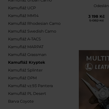
Kamufláž Urban Camo
Polarized Gr
Kryptek
Odeslán
Kamufláž UCP
Kamufláž MM14
3 198 Kč
5 082 Kč
Kamufláž Rhodesian Camo
Kamufláž Swedish Camo
Kamufláž A-TACS
Kamufláž MARPAT
Kamufláž Grassman
Kamufláž Kryptek
Kamufláž Splinter
Kamufláž DPM
Kamufláž vz.93 Pantera
Kamufláž PL Desert
Barva Coyote