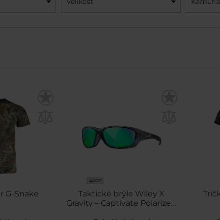
Velikost
Kamuflá
AKCE
ar G-Snake
Taktické brýle Wiley X
Trič
Gravity – Captivate Polarized
Green Mirror / Kryptek