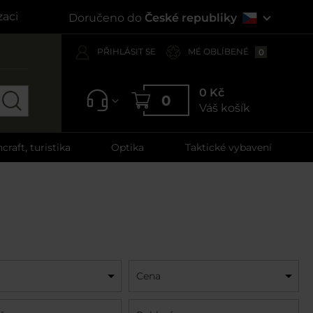
zaci
Doručeno do
České republiky
PŘIHLÁSIT SE
MÉ OBLÍBENÉ
0
0 Kč
0
Váš košík
craft, turistika
Optika
Taktické vybavení
Cena