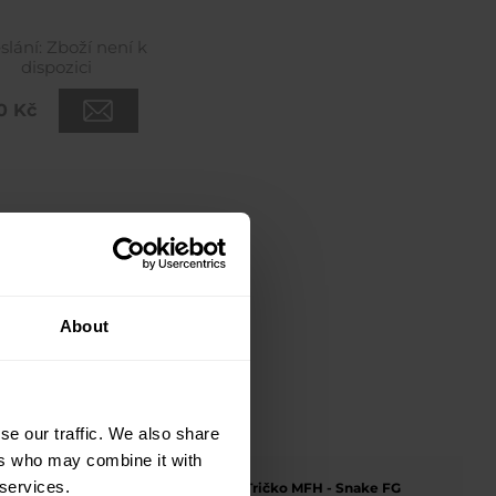
slání:
Zboží není k
dispozici
0 Kč
About
se our traffic. We also share
ers who may combine it with
 services.
ley X
Tričko MFH - Snake FG