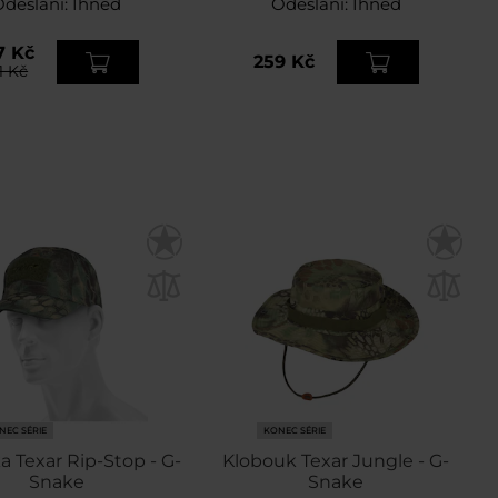
Odeslání:
Ihned
Odeslání:
Ihned
7 Kč
259 Kč
1 Kč
NEC SÉRIE
KONEC SÉRIE
ka Texar Rip-Stop - G-
Klobouk Texar Jungle - G-
Snake
Snake