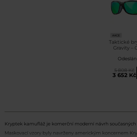
AKCE
Taktické br
Gravity – 
Polarized G
Odeslání
/ Krypte
5 808 Kč
3 652 Kč
Kryptek kamufláž je komerční moderní návrh současných k
Maskovací vzory byly navrženy americkým koncernem Kryp