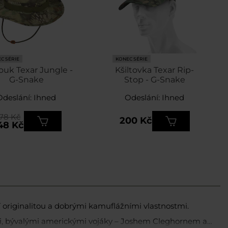
C SÉRIE
KONEC SÉRIE
ouk Texar Jungle -
Kšiltovka Texar Rip-
G-Snake
Stop - G-Snake
Odeslání: Ihned
Odeslání: Ihned
78 Kč
200 Kč
48 Kč
originalitou a dobrými kamuflážními vlastnostmi.
i, bývalými americkými vojáky – Joshem Cleghornem a