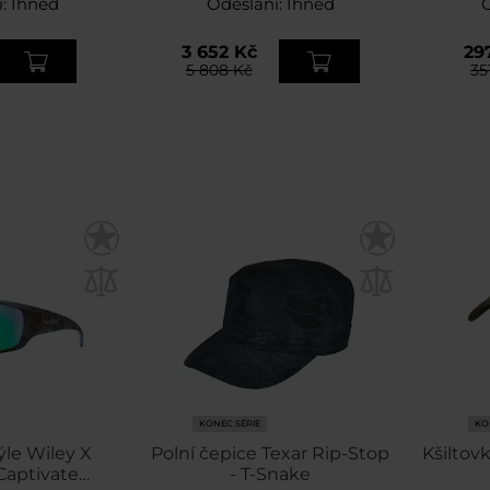
í:
Ihned
Odeslání:
Neptune
Ihned
3 652 Kč
29
5 808 Kč
35
KONEC SÉRIE
KO
ýle Wiley X
Polní čepice Texar Rip-Stop
Kšiltov
Captivate
- T-Snake