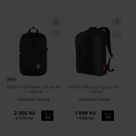
AKCE
Batoh Fjallraven Skule 28
Batoh Alpinus Tijuca 30 l
l – Black
– Černý
Odeslání:
Ihned
Odeslání:
Ihned
2 205 Kč
1 599 Kč
2 975 Kč
1 958 Kč