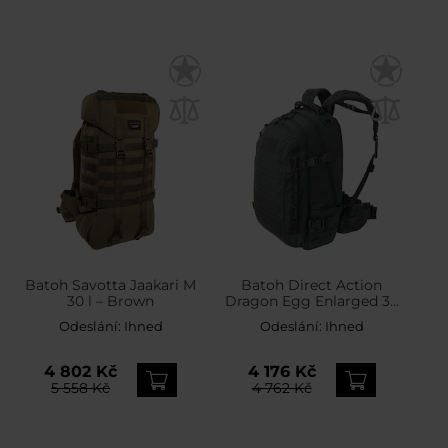
Batoh Savotta Jaakari M
Batoh Direct Action
30 l – Brown
Dragon Egg Enlarged 30
l – Shadow Grey
Odeslání:
Ihned
Odeslání:
Ihned
4 802 Kč
4 176 Kč
5 558 Kč
4 762 Kč