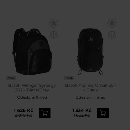
AKCE
AKCE
Batoh Wenger Synergy
Batoh Alpinus Ornak 30 l
26 l – Black/Grey
– Black
Odeslání:
Ihned
Odeslání:
Ihned
1 626 Kč
1 334 Kč
2 079 Kč
1 682 Kč