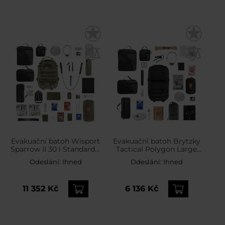
Evakuační batoh Wisport
Evakuační batoh Brytzky
Sparrow II 30 l Standard –
Tactical Polygon Large
s vybavením
36 l Black V2 – s
Odeslání:
Ihned
Odeslání:
Ihned
vybavením
11 352 Kč
6 136 Kč