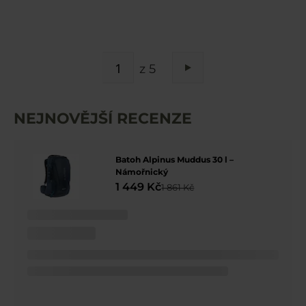
STRÁNKA
z 5
Stránka
Následující
NEJNOVĚJŠÍ RECENZE
Batoh Alpinus Muddus 30 l –
Námořnický
1 449 Kč
1 861 Kč