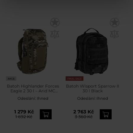
AKCE
FINAL SALE
Batoh Highlander Forces
Batoh Wisport Sparrow II
Eagle 2 30 l – Arid MC
30 l Black
Camo
Odeslání:
Ihned
Odeslání:
Ihned
1 279 Kč
2 763 Kč
1 692 Kč
3 360 Kč