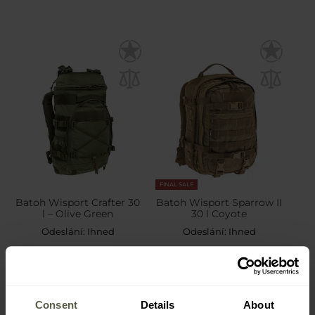
FINAL SALE
Batoh Wisport Crafter 30
Batoh Wisport Sparrow II
l – Olive Green
30 l Coyote
Odeslání:
Ihned
Odeslání:
Ihned
3 329 Kč
3 324 Kč
3 916 Kč
3 916 Kč
Consent
Details
About