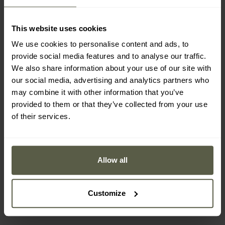
This website uses cookies
We use cookies to personalise content and ads, to
provide social media features and to analyse our traffic.
We also share information about your use of our site with
our social media, advertising and analytics partners who
may combine it with other information that you’ve
provided to them or that they’ve collected from your use
of their services.
AKCE
FINAL SALE
Batoh Highlander Fhior
Batoh Wisport Sparrow II
FH-PAC 2 30 l – Coyote
30 l RAL-7013
Allow all
Tan
Odeslání:
Ihned
Odeslání:
Ihned
1 278 Kč
3 324 Kč
Customize
1 692 Kč
3 916 Kč