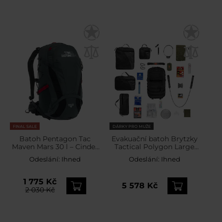
FINAL SALE
DÁRKY PRO MUŽE
Batoh Pentagon Tac
Evakuační batoh Brytzky
Maven Mars 30 l – Cinder
Tactical Polygon Large
Grey
36 l Black – s vybavením
Odeslání:
Ihned
Odeslání:
Ihned
1 775 Kč
5 578 Kč
2 030 Kč