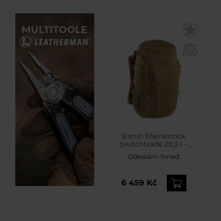
Batoh Eberlestock
Switchblade 29,3 l –
Coyote Brown
Odeslání:
Ihned
6 459 Kč