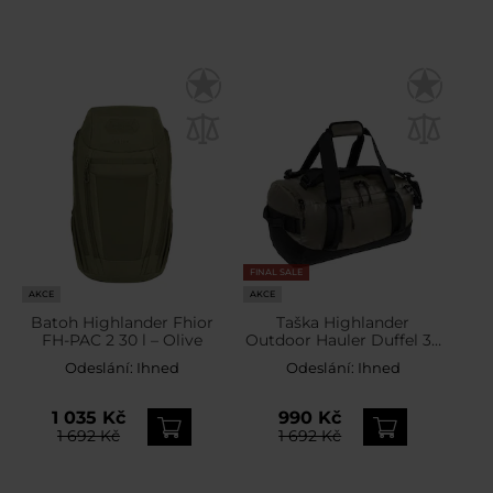
FINAL SALE
AKCE
AKCE
Batoh Highlander Fhior
Taška Highlander
FH-PAC 2 30 l – Olive
Outdoor Hauler Duffel 30
l - Ranger Green
Odeslání:
Ihned
Odeslání:
Ihned
1 035 Kč
990 Kč
1 692 Kč
1 692 Kč