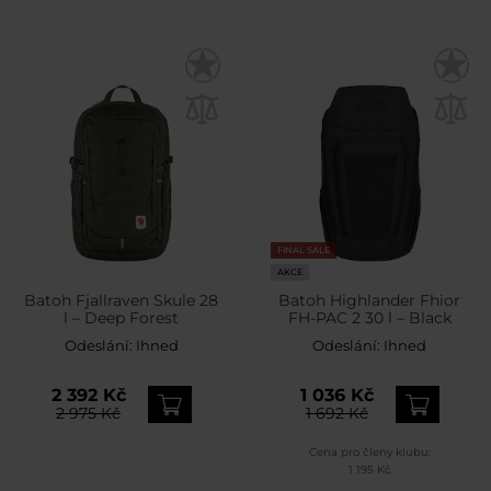
FINAL SALE
AKCE
Batoh Fjallraven Skule 28
Batoh Highlander Fhior
l – Deep Forest
FH-PAC 2 30 l – Black
Odeslání:
Ihned
Odeslání:
Ihned
2 392 Kč
1 036 Kč
2 975 Kč
1 692 Kč
Cena pro členy klubu:
1 195 Kč