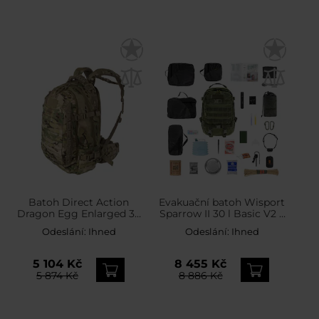
Batoh Direct Action
Evakuační batoh Wisport
Dragon Egg Enlarged 30
Sparrow II 30 l Basic V2 –
l – Multicam
s vybavením
Odeslání:
Ihned
Odeslání:
Ihned
5 104 Kč
8 455 Kč
5 874 Kč
8 886 Kč