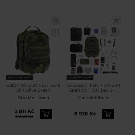
DÁRKY PRO MUŽE
DÁRKY PRO MUŽE
Batoh Wisport Sparrow II
Evakuační batoh Wisport
30 l Olive Green
Sparrow II 30 l Basic – s
vybavením
Odeslání:
Ihned
Odeslání:
Ihned
2 811 Kč
8 928 Kč
3 360 Kč