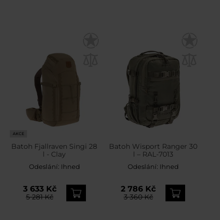
AKCE
Batoh Fjallraven Singi 28
Batoh Wisport Ranger 30
l - Clay
l – RAL-7013
Odeslání:
Ihned
Odeslání:
Ihned
3 633 Kč
2 786 Kč
5 281 Kč
3 360 Kč