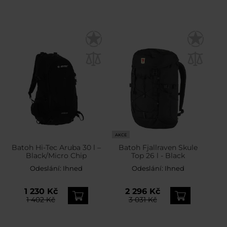
AKCE
Batoh Hi-Tec Aruba 30 l –
Batoh Fjallraven Skule
Black/Micro Chip
Top 26 l - Black
Odeslání:
Ihned
Odeslání:
Ihned
1 230 Kč
2 296 Kč
1 402 Kč
3 031 Kč