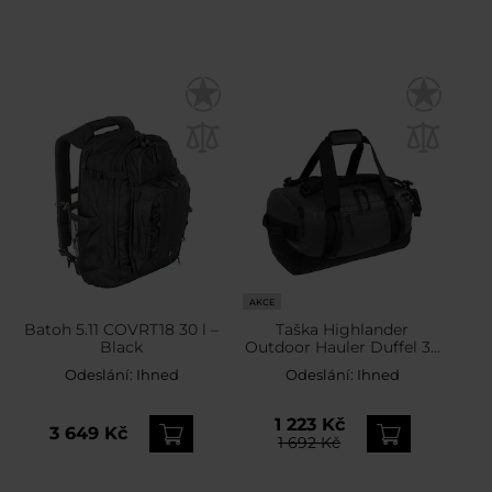
AKCE
Batoh 5.11 COVRT18 30 l –
Taška Highlander
Black
Outdoor Hauler Duffel 30
l - Dark Grey
Odeslání:
Ihned
Odeslání:
Ihned
1 223 Kč
3 649 Kč
1 692 Kč