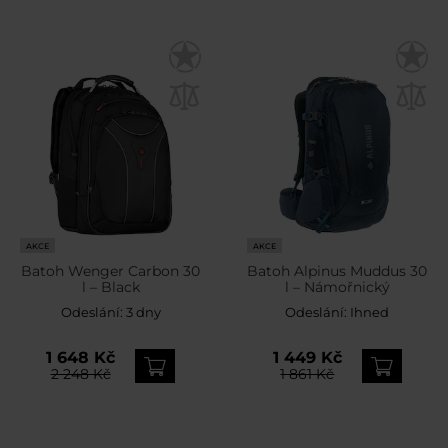
AKCE
AKCE
Batoh Wenger Carbon 30
Batoh Alpinus Muddus 30
l – Black
l – Námořnický
Odeslání:
3 dny
Odeslání:
Ihned
1 648 Kč
1 449 Kč
2 248 Kč
1 861 Kč