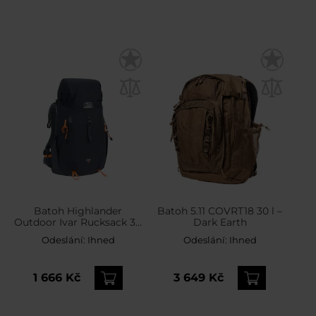
Batoh Highlander
Batoh 5.11 COVRT18 30 l –
Outdoor Ivar Rucksack 30
Dark Earth
l - Steel Grey
Odeslání:
Ihned
Odeslání:
Ihned
1 666 Kč
3 649 Kč