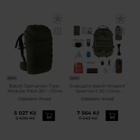
AKCE
AKCE
Batoh Tasmanian Tiger
Evakuační batoh Wisport
Modular Pack 30 l - Olive
Sparrow II 30 l Olive
Green – s vybavením
Odeslání:
Ihned
Odeslání:
Ihned
5 027 Kč
7 564 Kč
6 696 Kč
11 243 Kč