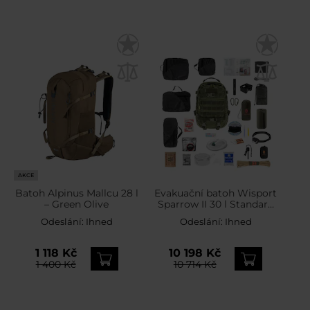
AKCE
Batoh Alpinus Mallcu 28 l
Evakuační batoh Wisport
– Green Olive
Sparrow II 30 l Standard
V2 – s vybavením
Odeslání:
Ihned
Odeslání:
Ihned
1 118 Kč
10 198 Kč
1 400 Kč
10 714 Kč