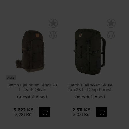
AKCE
Batoh Fjallraven Singi 28
Batoh Fjallraven Skule
l - Dark Olive
Top 26 l - Deep Forest
Odeslání:
Ihned
Odeslání:
Ihned
3 622 Kč
2 511 Kč
5 281 Kč
3 031 Kč