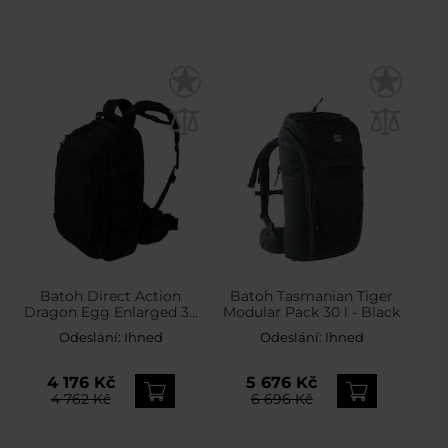
Batoh Direct Action
Batoh Tasmanian Tiger
Dragon Egg Enlarged 30
Modular Pack 30 l - Black
l – Black
Odeslání:
Ihned
Odeslání:
Ihned
4 176 Kč
5 676 Kč
4 762 Kč
6 696 Kč