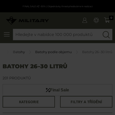
FINAL SALE AŽ -50%
| Objednávky ihned předáváme k realizaci
0
SEARCH
ka
Batohy
Batohy podle objemu
Batohy 26–30 litrů
BATOHY 26–30 LITRŮ
201 PRODUKTŮ
Final Sale
KATEGORIE
FILTRY A TŘÍDĚNÍ