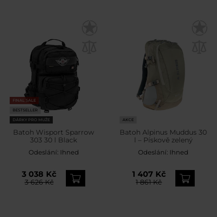
FINAL SALE
BESTSELLER
DÁRKY PRO MUŽE
AKCE
Batoh Wisport Sparrow
Batoh Alpinus Muddus 30
303 30 l Black
l – Pískově zelený
Odeslání:
Ihned
Odeslání:
Ihned
3 038 Kč
1 407 Kč
3 626 Kč
1 861 Kč