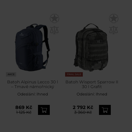
AKCE
FINAL SALE
Batoh Alpinus Lecco 30 l
Batoh Wisport Sparrow II
– Tmavě námořnický
30 l Grafit
Odeslání:
Ihned
Odeslání:
Ihned
869 Kč
2 792 Kč
1 125 Kč
3 360 Kč