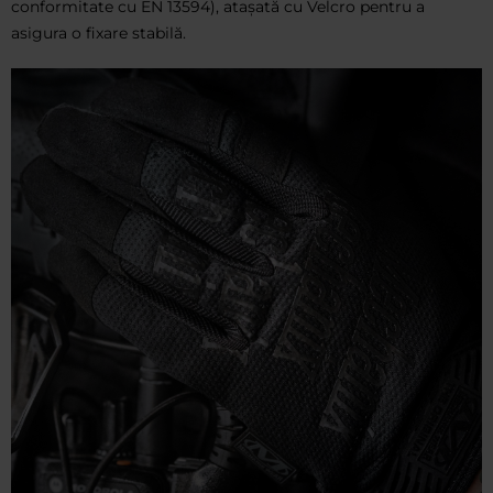
conformitate cu EN 13594), atașată cu Velcro pentru a
asigura o fixare stabilă.