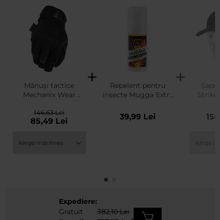
Mănuși tactice
Repelent pentru
Șapc
Mechanix Wear
insecte Mugga Extra
Strike
Original Core 3 -
Strong roll-on 50%
Gen. 
146,63 Lei
Covert
DEET - 50 ml
39,99 Lei
158
85,49 Lei
Expediere:
Gratuit
382,10 Lei