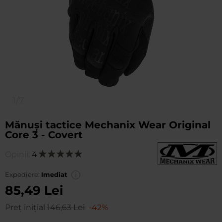
1/7
Mănuși tactice Mechanix Wear Original
Core 3 - Covert
Opinii:
4
Evaluare:
100
100
% of
Expediere:
Imediat
85,49 Lei
Preț inițial
146,63 Lei
-42%