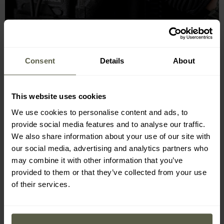
Consent
Details
About
STANDARD DE PROTECȚIE
EN388-2121X
This website uses cookies
We use cookies to personalise content and ads, to
Mănușile respectă standardul american de protecție
provide social media features and to analyse our traffic.
ANSI/ISEA 105 la nivelul 3XX
în ceea ce privește rezistența la
We also share information about your use of our site with
tăiere, abraziune și perforare, ceea ce înseamnă:
our social media, advertising and analytics partners who
may combine it with other information that you’ve
3
: rezistență la abraziune (pe o scară de la 1 la 6)
provided to them or that they’ve collected from your use
X
: rezistență la tăiere (pe o scară de la A1 la A9)
of their services.
X
: rezistență la perforare (pe o scară de la 0 la 5)
Mănușile respectă standardul de protecție
EN388 la nivelul