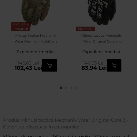
FINAL SALE
PROMOTII
PROMOTII
Mănuși tactice Mechanix
Mănuși tactice Mechanix
Wear Original - MultiCam
Wear Original Core 3 -
Black
Expediere: Imediat
Expediere: Imediat
146,63 Lei
146,63 Lei
102,43 Lei
83,94 Lei
Produs Mănuși tactice Mechanix Wear Original Core 3 -
Covert se găsește și în categoriile:
Mănuși de protecție
Mănuși din piele
Mănuși survival