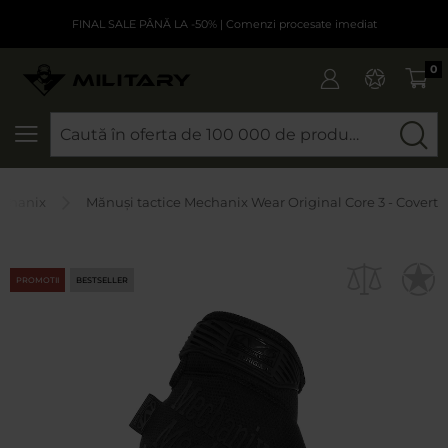
FINAL SALE PÂNĂ LA -50%
| Comenzi procesate imediat
0
CAUTARE
chanix
Mănuși tactice Mechanix Wear Original Core 3 - Covert
PROMOTII
BESTSELLER