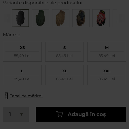
Variante disponibile ale produsului:
Mărime:
XS
S
M
85,49 Lei
85,49 Lei
85,49 Lei
L
XL
XXL
85,49 Lei
85,49 Lei
85,49 Lei
Tabel de mărimi
Adaugă în coș