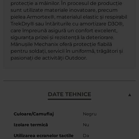
protecție a mâinilor. În procesul de producție
sunt utilizate materiale inovatoare, precum
pielea Armortex®, materialul elastic și respirabil
TrekDry® sau întăriturile cu amortizare D3O®,
care împreună asigură un confort excelent,
siguranța prizei și rezistență la deteriorare.
Mănușile Mechanix oferă protecție fiabilă
pentru soldați, servicii în uniformă, trăgători și
pasionați de activități Outdoor.
DATE TEHNICE
Mai
Culoare/Camuflaj
Negru
multe
Izolare termică
Nu
informații
Utilizarea ecranelor tactile
Da