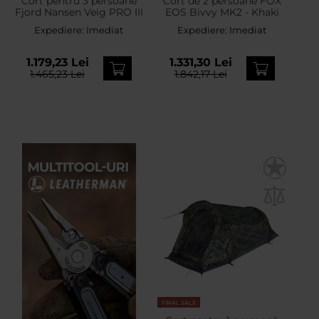
Cort pentru 3 persoane
Cort de 2 persoane FOX
Fjord Nansen Veig PRO III
EOS Bivvy MK2 - Khaki
Expediere:
Imediat
Expediere:
Imediat
1.179,23 Lei
1.331,30 Lei
1.465,23 Lei
1.842,17 Lei
FINAL SALE