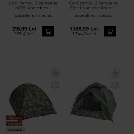
Cort pentru 3 persoane
Cort pentru 2 persoane
MFH Monodom -
Fjord Nansen Vinger II
Flecktarn
Expediere:
Imediat
Expediere:
Imediat
218,99 Lei
1.168,59 Lei
255,41 Lei
1.344,24 Lei
FINAL SALE
PROMOTII
BESTSELLER