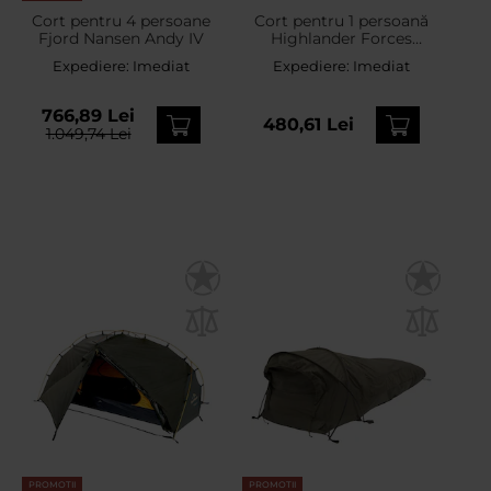
Cort pentru 4 persoane
Cort pentru 1 persoană
Fjord Nansen Andy IV
Highlander Forces
Blackthorn 1 XL Gen. 2 -
Expediere:
Imediat
Expediere:
Imediat
Scarab Green
766,89 Lei
480,61 Lei
1.049,74 Lei
PROMOTII
PROMOTII