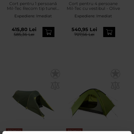
Cort pentru 1 persoană
Cort pentru 4 persoane
Mil-Tec Recom tip tunel -
Mil-Tec cu vestibul - Olive
Flecktarn
Expediere:
Imediat
Expediere:
Imediat
415,80 Lei
540,95 Lei
585,36 Lei
707,56 Lei
PROMOTII
PROMOTII