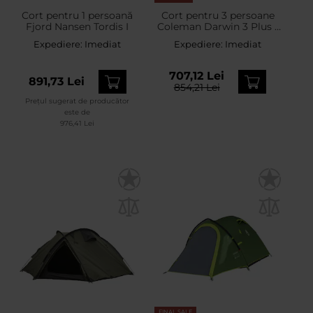
Cort pentru 1 persoană
Cort pentru 3 persoane
Fjord Nansen Tordis I
Coleman Darwin 3 Plus -
Grey
Expediere:
Imediat
Expediere:
Imediat
707,12 Lei
891,73 Lei
854,21 Lei
Prețul sugerat de producător
este de
976,41 Lei
FINAL SALE