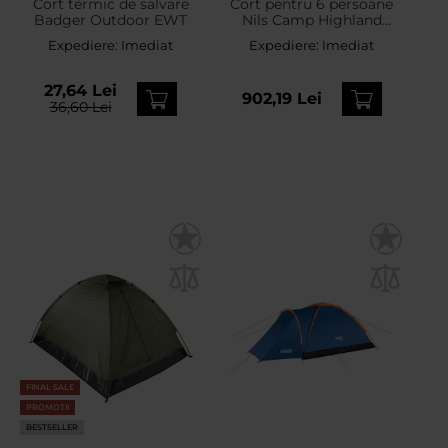
Cort termic de salvare
Cort pentru 6 persoane
Badger Outdoor EWT
Nils Camp Highland
NC6031 - Verde/Gri
Expediere:
Imediat
Expediere:
Imediat
27,64 Lei
902,19 Lei
36,60 Lei
FINAL SALE
PROMOTII
BESTSELLER