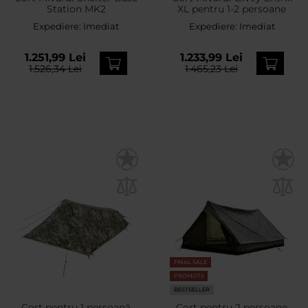
Station MK2
XL pentru 1-2 persoane
Expediere:
Imediat
Expediere:
Imediat
1.251,99 Lei
1.233,99 Lei
1.526,34 Lei
1.465,23 Lei
FINAL SALE
PROMOTII
BESTSELLER
Cort pentru 1 persoană
Cort pentru 2 persoane