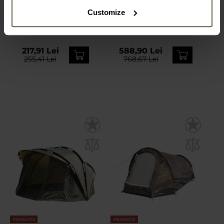
Cort pentru 3 persoane
Cort pentru 2 persoane
Customize
MFH Monodom -
Fjord Nansen LIMA II
Woodland
Expediere:
Imediat
Expediere:
Imediat
217,91 Lei
588,90 Lei
255,41 Lei
768,67 Lei
PROMOTII
PROMOTII