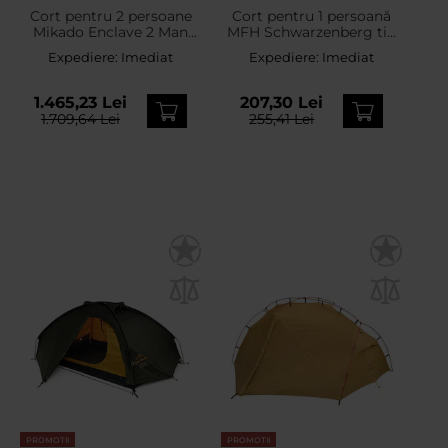
Cort pentru 2 persoane
Cort pentru 1 persoană
Mikado Enclave 2 Man
MFH Schwarzenberg tip
Bivvy XL
tunel - Flecktarn
Expediere:
Imediat
Expediere:
Imediat
1.465,23 Lei
207,30 Lei
1.709,64 Lei
255,41 Lei
PROMOTII
PROMOTII