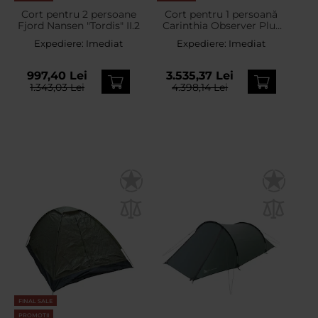
Cort pentru 2 persoane
Cort pentru 1 persoană
Fjord Nansen "Tordis" II.2
Carinthia Observer Plus
tip tunel - Olive
Expediere:
Imediat
Expediere:
Imediat
997,40 Lei
3.535,37 Lei
1.343,03 Lei
4.398,14 Lei
FINAL SALE
PROMOTII