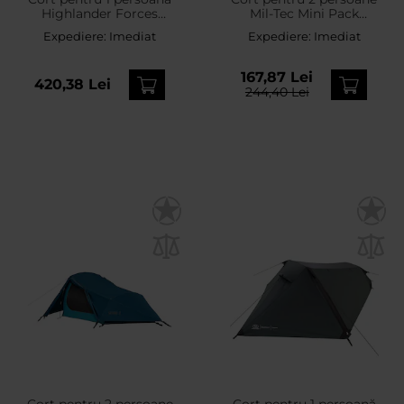
Highlander Forces
Mil-Tec Mini Pack
Blackthorn Gen. 2 - Arid
Standard - Olive
Expediere:
Imediat
Expediere:
Imediat
MC Camo
167,87 Lei
420,38 Lei
244,40 Lei
Cort pentru 2 persoane
Cort pentru 1 persoană