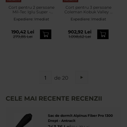
PROMOTII
PROMOTII
Cort pentru 2 persoane
Cort pentru 3 persoane
Mil-Tec Iglu Super -
Coleman Kobuk Valley 3
Woodland
Plus BlackOut
Expediere:
Imediat
Expediere:
Imediat
190,42 Lei
902,92 Lei
279,85 Lei
1.098,62 Lei
PAGINA
de 20
Pagina
Urmatorul
CELE MAI RECENTE RECENZII
Sac de dormit Alpinus Fiber Pro 1300
Drept - Antracit
243,36 Lei
304,29 Lei