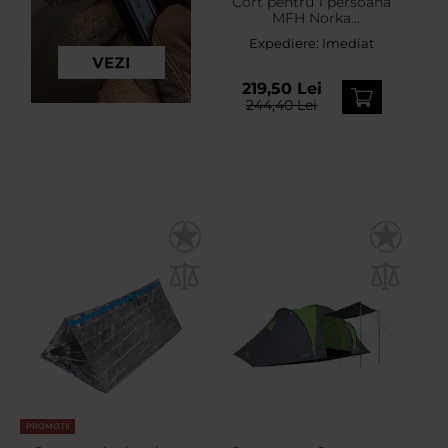
Cort pentru 1 persoană
MFH Norka
Schwarzenberg - M05
Expediere:
Imediat
Finnish Camo
219,50 Lei
244,40 Lei
PROMOTII