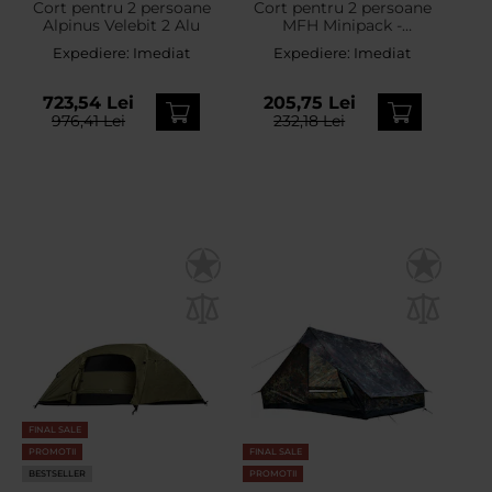
Cort pentru 2 persoane
Cort pentru 2 persoane
Alpinus Velebit 2 Alu
MFH Minipack -
Woodland
Expediere:
Imediat
Expediere:
Imediat
723,54 Lei
205,75 Lei
976,41 Lei
232,18 Lei
FINAL SALE
PROMOTII
FINAL SALE
BESTSELLER
PROMOTII