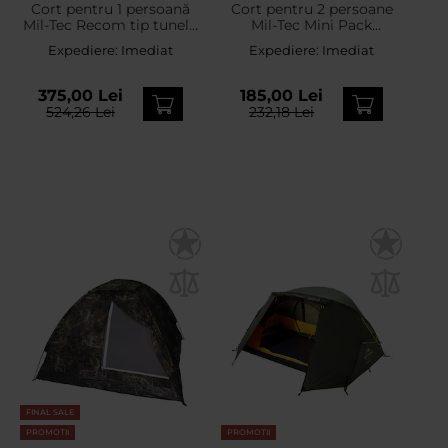
Cort pentru 1 persoană
Cort pentru 2 persoane
Mil-Tec Recom tip tunel -
Mil-Tec Mini Pack
Olive
Standard - Flecktarn
Expediere:
Imediat
Expediere:
Imediat
375,00 Lei
185,00 Lei
524,26 Lei
232,18 Lei
FINAL SALE
PROMOTII
PROMOTII