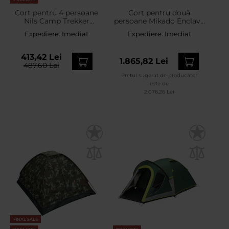
Cort pentru 4 persoane
Cort pentru două
Nils Camp Trekker
persoane Mikado Enclave
NC6012 - Negru/Verde
Bivvy XL PRO
Expediere:
Imediat
Expediere:
Imediat
413,42 Lei
1.865,82 Lei
487,60 Lei
Prețul sugerat de producător
este de
2.076,26 Lei
FINAL SALE