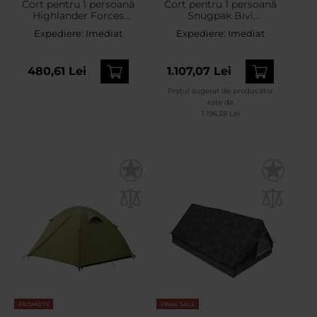
Cort pentru 1 persoană
Cort pentru 1 persoană
Highlander Forces
Snugpak Bivi
Blackthorn 1 XL Gen. 2 -
Stratosphere tip tunel -
Expediere:
Imediat
Expediere:
Imediat
Arid MC Camo
Olive
480,61 Lei
1.107,07 Lei
Prețul sugerat de producător
este de
1.196,38 Lei
PROMOTII
FINAL SALE