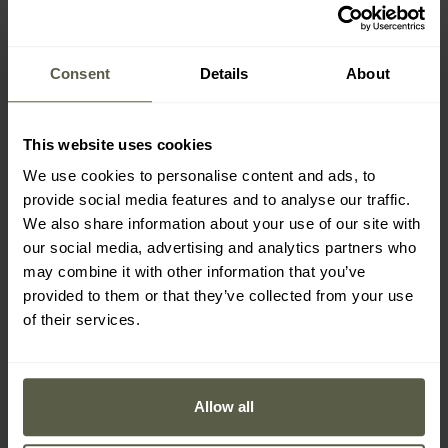
Cort pentru 1 persoană
Cort pentru 3 persoane
Rockland Soloist tip tunel
Fjord Nansen Rekvik III
NG 2.0
Expediere:
Imediat
Expediere:
Imediat
Consent
Details
About
424,63 Lei
1.487,31 Lei
732,01 Lei
1.710,85 Lei
This website uses cookies
We use cookies to personalise content and ads, to
provide social media features and to analyse our traffic.
We also share information about your use of our site with
our social media, advertising and analytics partners who
may combine it with other information that you’ve
provided to them or that they’ve collected from your use
of their services.
Allow all
FINAL SALE
PROMOTII
PROMOTII