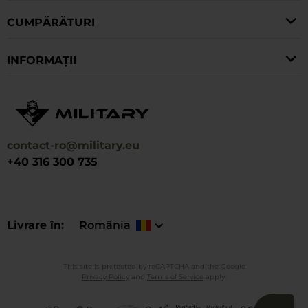
CUMPĂRĂTURI
INFORMAȚII
contact-ro@military.eu
+40 316 300 735
Livrare în
România
This site is protected by reCAPTCHA and the Google
Privacy Policy
and
Terms of Service
apply.