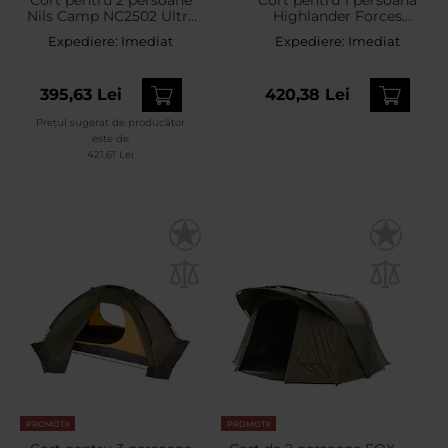
Nils Camp NC2502 Ultra
Highlander Forces
Light Skyair 2 - Albastru
Blackthorn Gen. 2 -
Expediere:
Imediat
Expediere:
Imediat
Scarab Green
395,63 Lei
420,38 Lei
Prețul sugerat de producător
este de
421,61 Lei
PROMOTII
PROMOTII