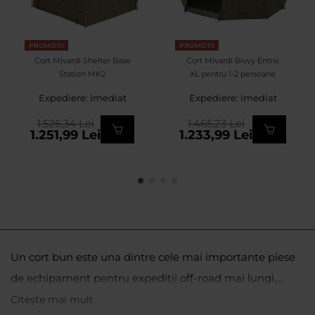
PROMOTII
PROMOTII
Cort Mivardi Shelter Base
Cort Mivardi Bivvy Entrix
Station MK2
XL pentru 1-2 persoane
Expediere: Imediat
Expediere: Imediat
1.526,34 Lei
1.465,23 Lei
1.251,99 Lei
1.233,99 Lei
Un cort bun este una dintre cele mai importante piese
de echipament pentru expediții off-road mai lungi,
drumeții de mai multe zile sau vacanțe cu cortul. Atunci
Citește mai mult
Atunci când vă decideți să cumpărați un cort, de multe