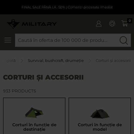
FINAL SALE PÂNĂ LA -50%
| Comenzi procesate imediat
0
CAUTARE
incipală
Survival, bushcraft, drumeție
Corturi și accesorii
CORTURI ȘI ACCESORII
933 PRODUCTS
Corturi în funcție de
Corturi în funcție de
destinație
model