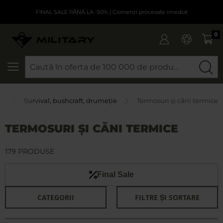
FINAL SALE PÂNĂ LA -50%
| Comenzi procesate imediat
0
CAUTARE
lă
Survival, bushcraft, drumeție
Termosuri și căni termice
TERMOSURI ȘI CĂNI TERMICE
179 PRODUSE
Final Sale
CATEGORII
FILTRE ȘI SORTARE