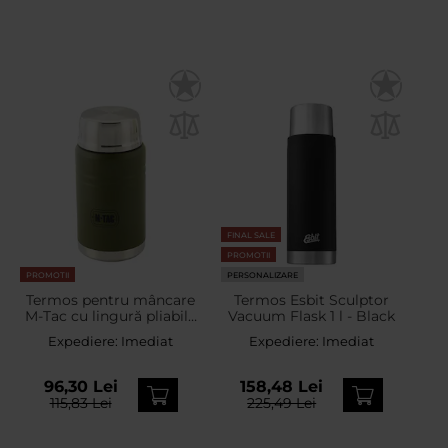
FINAL SALE
PROMOTII
PROMOTII
PERSONALIZARE
Termos pentru mâncare
Termos Esbit Sculptor
M-Tac cu lingură pliabilă
Vacuum Flask 1 l - Black
750 ml - Olive
Expediere:
Imediat
Expediere:
Imediat
96,30 Lei
158,48 Lei
115,83 Lei
225,49 Lei