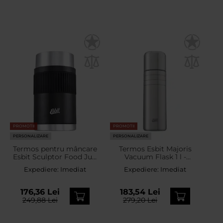
PROMOTII
PROMOTII
PERSONALIZARE
PERSONALIZARE
Termos pentru mâncare
Termos Esbit Majoris
Esbit Sculptor Food Jug
Vacuum Flask 1 l -
Sleeve 1 l - Black
Stainless Steel
Expediere:
Imediat
Expediere:
Imediat
176,36 Lei
183,54 Lei
249,88 Lei
279,20 Lei