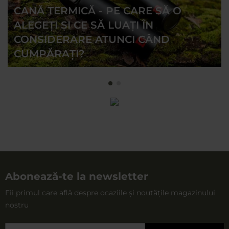
MILITARY.EU veți găsi căni termice și termosuri de mai
CANĂ TERMICĂ - PE CARE SĂ O
multe capacități, astfel încât fiecare este sigur că va găsi
ALEGEȚI ȘI CE SĂ LUAȚI ÎN
modelul potrivit pentru el.
CONSIDERARE ATUNCI CÂND
CUMPĂRAȚI?
Abonează-te la newsletter
Fii primul care află despre ocaziile și noutățile magazinului
nostru