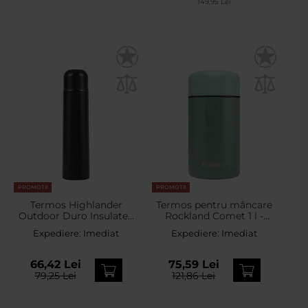
149,95 Lei
PROMOTII
PROMOTII
Termos Highlander
Termos pentru mâncare
Outdoor Duro Insulated
Rockland Comet 1 l -
Flask 1 l - Black
Olive
Expediere:
Imediat
Expediere:
Imediat
66,42 Lei
75,59 Lei
79,25 Lei
121,86 Lei