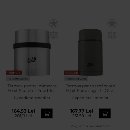
PROMOTII
PROMOTII
PERSONALIZARE
PERSONALIZARE
Termos pentru mâncare
Termos pentru mâncare
Esbit Sculptor Food Jug
Esbit Food Jug 1 l - Olive
500 ml - Stainless Steel
Green
Expediere:
Imediat
Expediere:
Imediat
164,53 Lei
167,77 Lei
201,11 Lei
231,59 Lei
Preț pentru membrii MRC: