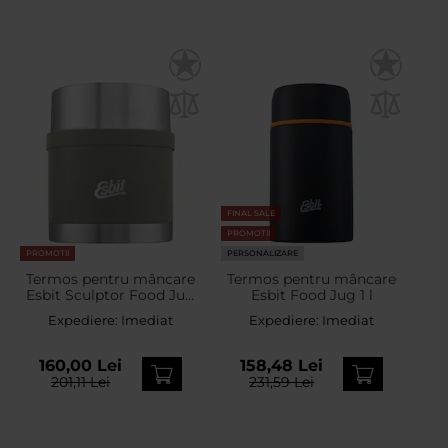
FINAL SALE
PROMOTII
PROMOTII
PERSONALIZARE
Termos pentru mâncare
Termos pentru mâncare
Esbit Sculptor Food Jug
Esbit Food Jug 1 l
500 ml - Stone Grey
Expediere:
Imediat
Expediere:
Imediat
160,00 Lei
158,48 Lei
201,11 Lei
231,59 Lei