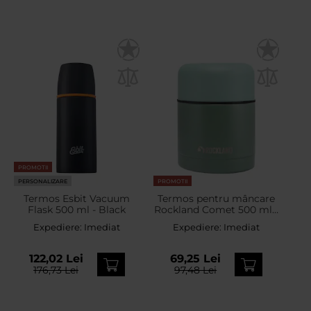
PROMOTII
PERSONALIZARE
PROMOTII
Termos Esbit Vacuum
Termos pentru mâncare
Flask 500 ml - Black
Rockland Comet 500 ml -
Olive
Expediere:
Imediat
Expediere:
Imediat
122,02 Lei
69,25 Lei
176,73 Lei
97,48 Lei