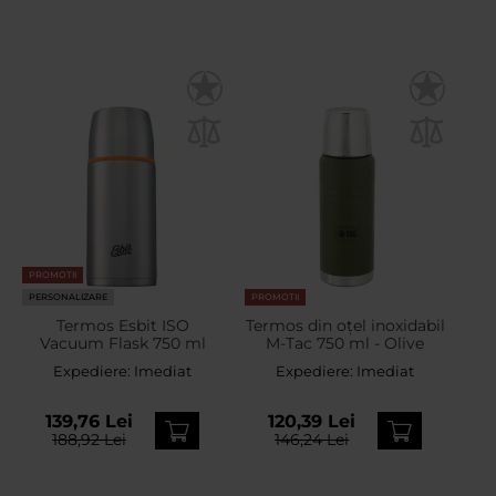
PROMOTII
PERSONALIZARE
PROMOTII
Termos Esbit ISO
Termos din oțel inoxidabil
Vacuum Flask 750 ml
M-Tac 750 ml - Olive
Expediere:
Imediat
Expediere:
Imediat
139,76 Lei
120,39 Lei
188,92 Lei
146,24 Lei