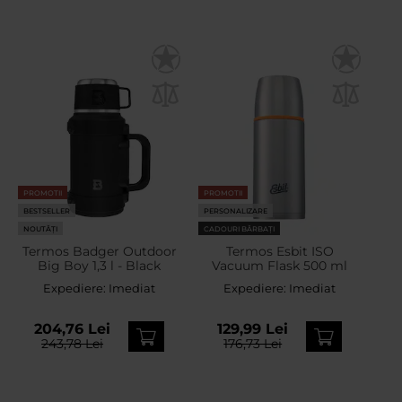
PROMOTII
PROMOTII
BESTSELLER
PERSONALIZARE
NOUTĂȚI
CADOURI BĂRBAȚI
Termos Badger Outdoor
Termos Esbit ISO
Big Boy 1,3 l - Black
Vacuum Flask 500 ml
Expediere:
Imediat
Expediere:
Imediat
204,76 Lei
129,99 Lei
243,78 Lei
176,73 Lei