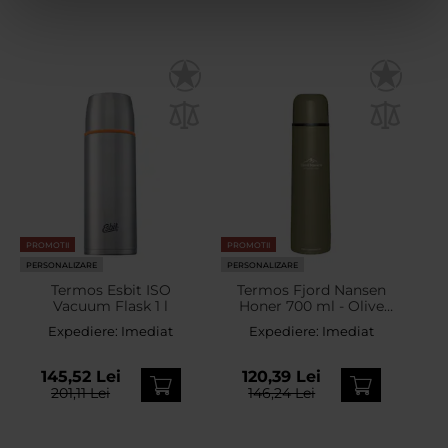
PROMOTII
PROMOTII
PERSONALIZARE
PERSONALIZARE
Termos Esbit ISO
Termos Fjord Nansen
Vacuum Flask 1 l
Honer 700 ml - Olive
Drab
Expediere:
Imediat
Expediere:
Imediat
145,52 Lei
120,39 Lei
201,11 Lei
146,24 Lei