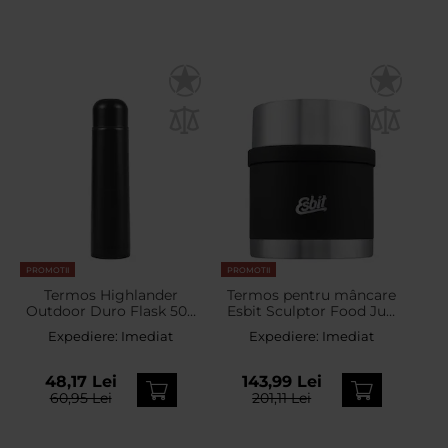
PROMOTII
PROMOTII
Termos Highlander
Termos pentru mâncare
Outdoor Duro Flask 500
Esbit Sculptor Food Jug
ml - Black
500 ml - Black
Expediere:
Imediat
Expediere:
Imediat
48,17 Lei
143,99 Lei
60,95 Lei
201,11 Lei