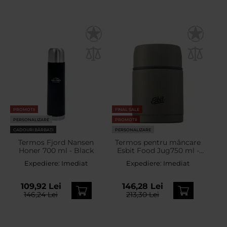
PROMOTII
FINAL SALE
PERSONALIZARE
PROMOTII
CADOURI BĂRBAȚI
PERSONALIZARE
Termos Fjord Nansen
Termos pentru mâncare
Honer 700 ml - Black
Esbit Food Jug750 ml -
Olive Green
Expediere:
Imediat
Expediere:
Imediat
109,92 Lei
146,28 Lei
146,24 Lei
213,30 Lei