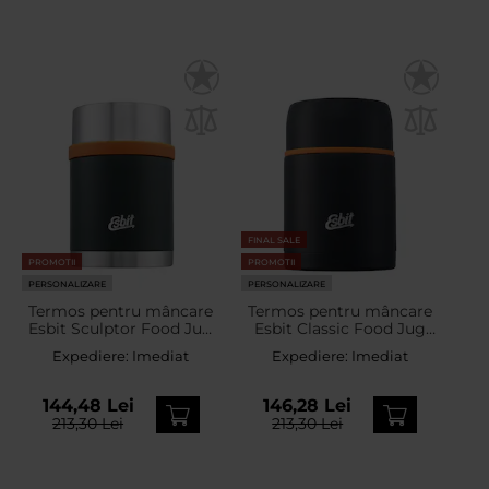
FINAL SALE
PROMOTII
PROMOTII
PERSONALIZARE
PERSONALIZARE
Termos pentru mâncare
Termos pentru mâncare
Esbit Sculptor Food Jug
Esbit Classic Food Jug
750 ml - Forest Green
750 ml - Black
Expediere:
Imediat
Expediere:
Imediat
144,48 Lei
146,28 Lei
213,30 Lei
213,30 Lei