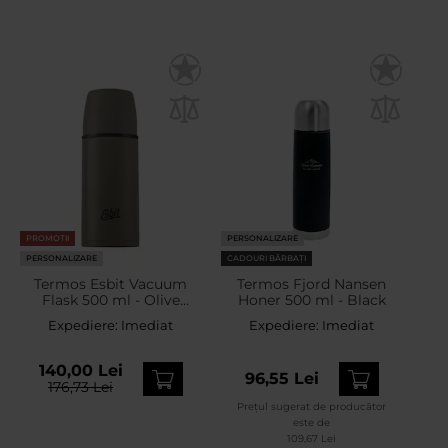
PROMOTII
PERSONALIZARE
PERSONALIZARE
CADOURI BĂRBAȚI
Termos Esbit Vacuum
Termos Fjord Nansen
Flask 500 ml - Olive
Honer 500 ml - Black
Green
Expediere:
Imediat
Expediere:
Imediat
140,00 Lei
96,55 Lei
176,73 Lei
Prețul sugerat de producător
este de
109,67 Lei