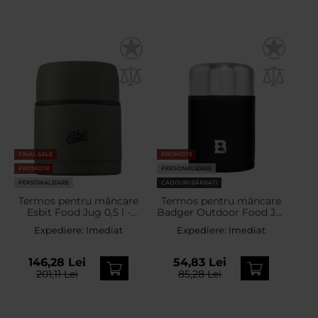
FINAL SALE
PROMOTII
PROMOTII
PERSONALIZARE
PERSONALIZARE
CADOURI BĂRBAȚI
Termos pentru mâncare
Termos pentru mâncare
Esbit Food Jug 0,5 l -
Badger Outdoor Food Jar
Olive Green
Hot Pot 600 ml - Black
Expediere:
Imediat
Expediere:
Imediat
146,28 Lei
54,83 Lei
201,11 Lei
85,28 Lei