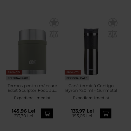
PROMOTII
PROMOTII
PERSONALIZARE
PERSONALIZARE
Termos pentru mâncare
Cană termică Contigo
Esbit Sculptor Food Jug
Byron 720 ml - Gunmetal
750 ml - Stone Gray
Expediere:
Imediat
Expediere:
Imediat
145,96 Lei
133,97 Lei
213,30 Lei
195,06 Lei