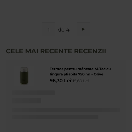
PAGINA
de 4
Pagina
Urmatorul
CELE MAI RECENTE RECENZII
Termos pentru mâncare M-Tac cu
lingură pliabilă 750 ml - Olive
96,30 Lei
115,60 Lei