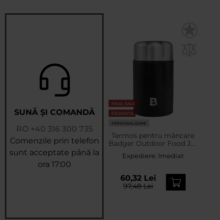
FINAL SALE
SUNĂ ȘI COMANDĂ
PROMOTII
PERSONALIZARE
RO
+40 316 300 735
Termos pentru mâncare
Comenzile prin telefon
Badger Outdoor Food Jar
Hot Pot 750 ml - Black
sunt acceptate până la
Expediere:
Imediat
ora 17:00
60,32 Lei
97,48 Lei