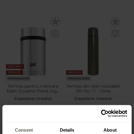
FINAL SALE
PROMOTII
PROMOTII
PERSONALIZARE
PERSONALIZARE
Termos pentru mâncare
Termos din oțel inoxidabil
Esbit Sculptor Food Jug 1
Mil-Tec 1 l - Olive
l - Stainless Steel
Expediere:
Imediat
Expediere:
Imediat
166,41 Lei
52,63 Lei
231,59 Lei
85,33 Lei
Consent
Details
About