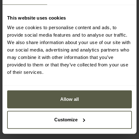
This website uses cookies
We use cookies to personalise content and ads, to
provide social media features and to analyse our traffic.
We also share information about your use of our site with
our social media, advertising and analytics partners who
may combine it with other information that you’ve
provided to them or that they’ve collected from your use
PROMOTII
of their services.
PERSONALIZARE
CADOURI BĂRBAȚI
PERSONALIZARE
Termos pentru mâncare
Termos din oțel inoxidabil
Esbit Food Jug 0,5 l
Mil-Tec 500 ml - Olive
Allow all
Expediere:
Imediat
Expediere:
Imediat
155,00 Lei
48,77 Lei
Customize
201,11 Lei