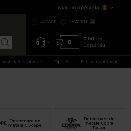
Livrare în
România
LOGARE
FAVORITE
0
0,00 Lei
0
Coșul tău
, bushcraft, drumeție
Optică
Echipament tactic
Detectoare de
Detectoare de
metale Cobra
metale C.Scope
Tector