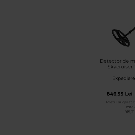
Detector de m
Skycruiser 
Expediere
846,55 Lei
Prețul sugerat 
este
915,31