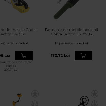
or de metale Cobra
Detector de metale portabil
Tector CT-1061
Cobra Tector CT-1078 -
Green
pediere:
Imediat
Expediere:
Imediat
06 Lei
170,72 Lei
 sugerat de producător
este de
207,74 Lei