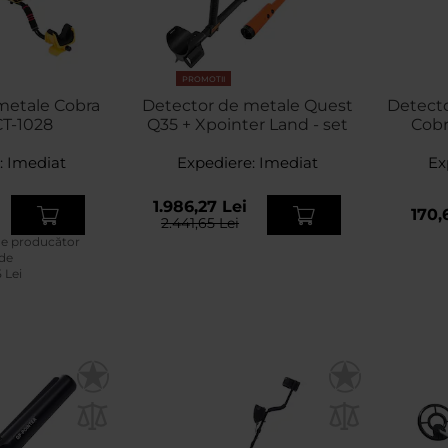
PROMOTII
metale Cobra
Detector de metale Quest
Detecto
CT-1028
Q35 + Xpointer Land - set
Cobr
:
Imediat
Expediere:
Imediat
Ex
1.986,27 Lei
170,
2.441,65 Lei
de producător
 de
 Lei