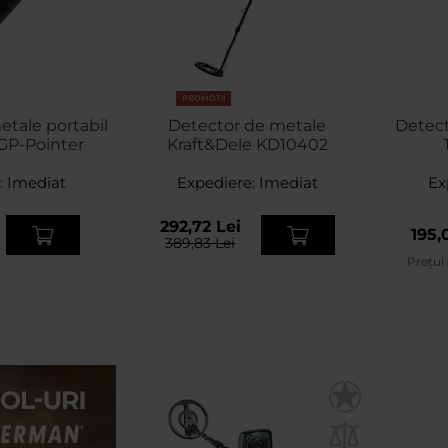
PROMOTII
Detector de metale
Detect
GP-Pointer
Kraft&Dele KD10402
:
Imediat
Expediere:
Imediat
Ex
292,72 Lei
195,
389,83 Lei
Prețul