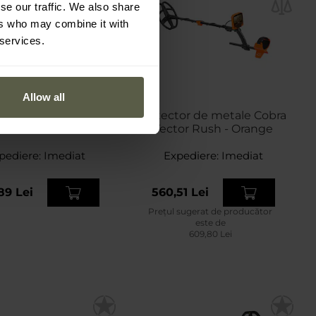
se our traffic. We also share
ers who may combine it with
 services.
Allow all
or de metale Cobra
Detector de metale Cobra
Tector CT-1066
Tector Rush - Orange
pediere:
Imediat
Expediere:
Imediat
89 Lei
560,51 Lei
Prețul sugerat de producător
este de
609,80 Lei