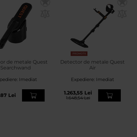
PROMOTII
or de metale Quest
Detector de metale Quest
Searchwand
Air
pediere:
Imediat
Expediere:
Imediat
1.263,55 Lei
,87 Lei
1.648,54 Lei