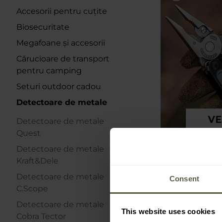
Accesorii pentru cuțite
Biosecuritate
Megafoane și accesorii
Cărucioare de transport
pentru camping
Seturi outdoor cadou
Detectoare de metale
Detectoare de metale
Quest
Detectoare de metale
Kraft&Dele
Detectoare de metale
Consent
C.Scope
Detectoare de metale
This website uses cookies
Cobra Tector