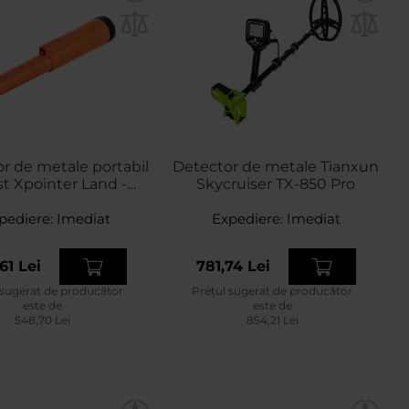
le portabil
Detector de metale Tianxun
t Xpointer Land -
Skycruiser TX-850 Pro
Orange
pediere:
Imediat
Expediere:
Imediat
61 Lei
781,74 Lei
 sugerat de producător
Prețul sugerat de producător
este de
este de
548,70 Lei
854,21 Lei