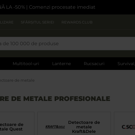
NĂ LA -50%
| Comenzi procesate imediat
LIZARE
SFÂRȘITUL SERIEI
REWARDS CLUB
Multitool-uri
Lanterne
Rucsacuri
Survival
ectoare de metale
RE DE METALE PROFESIONALE
Detectoare de
ectoare de
metale
ale Quest
Kraft&Dele