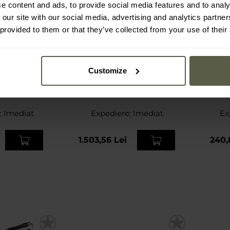
e content and ads, to provide social media features and to analy
 our site with our social media, advertising and analytics partn
 provided to them or that they’ve collected from your use of their
Customize
Detector de metale Quest
Detect
T-1077 - Black
X10 IDMaxX
:
Imediat
Expediere:
Imediat
Ex
1.503,56 Lei
240,