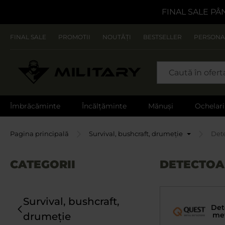
FINAL SALE PÂ
FINAL SALE
PROMOTII
NOUTĂȚI
BESTSELLER
PERSONA
CAUTARE
Îmbrăcăminte
Încălțăminte
Mănuși
Ochelari
Pagina principală
Survival, bushcraft, drumeție
Det
CATEGORII
DETECTOA
Survival, bushcraft,
Det
drumeție
met