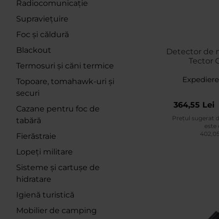
Radiocomunicație
Supraviețuire
Foc și căldură
Blackout
Detector de 
Tector 
Termosuri și căni termice
Expediere
Topoare, tomahawk-uri și
securi
364,55 Lei
Cazane pentru foc de
Prețul sugerat 
tabără
este
402,05
Fierăstraie
Lopeți militare
Sisteme și cartușe de
hidratare
Igienă turistică
Mobilier de camping