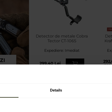
PR
Detector de metale Cobra
Det
Tector CT-1065
Kra
Expediere:
Imediat
Ex
292,
299,40 Lei
389,
Details