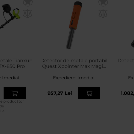
etale Tianxun
Detector de metale portabil
Detect
TX-850 Pro
Quest Xpointer Max Magic
Holster
:
Imediat
Expediere:
Imediat
Ex
957,27 Lei
1.082
de producător
 de
 Lei