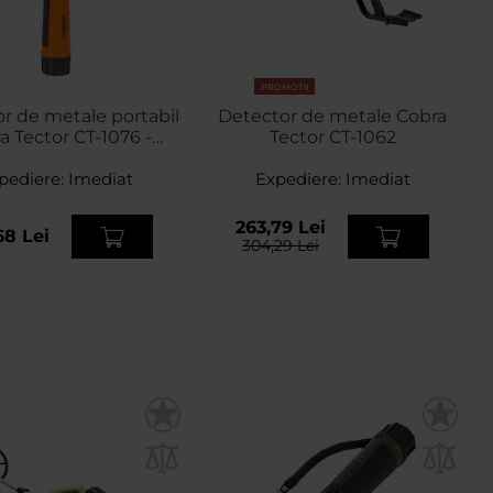
PROMOTII
r de metale portabil
Detector de metale Cobra
a Tector CT-1076 -
Tector CT-1062
Orange
pediere:
Imediat
Expediere:
Imediat
263,79 Lei
68 Lei
304,29 Lei