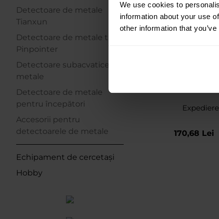
We use cookies to personalis
Detectoare de metale
information about your use of
Tianxun
other information that you’ve
Detectoare de metale tip
Pinpointer
Detectoare subacvatice de
metale
Detector de metale portabil
Cobra Tector C
Detectoare de metale
pentru începători
Expediere
Accesorii pentru
detectoarele de metale
170,68 Lei
Echipament de cercetași
Hobby