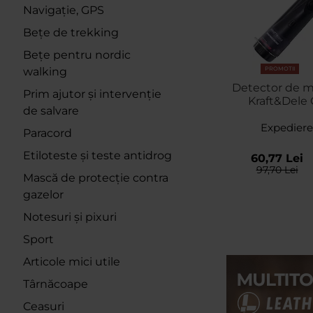
Navigație, GPS
Bețe de trekking
Bețe pentru nordic
walking
PROMOTII
Detector de metale portabil
Prim ajutor și intervenție
Kraft&Dele 
de salvare
Expediere
Paracord
Etiloteste și teste antidrog
60,77 Lei
97,70 Lei
Mască de protecție contra
gazelor
Notesuri și pixuri
Sport
Articole mici utile
Târnăcoape
Ceasuri