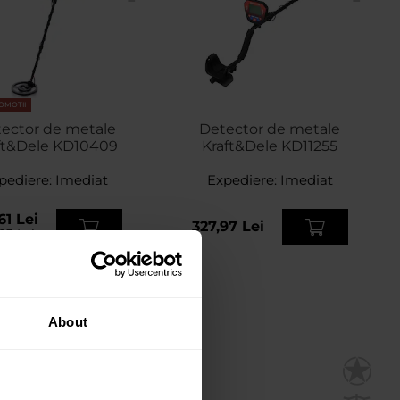
OMOTII
ector de metale
Detector de metale
ft&Dele KD10409
Kraft&Dele KD11255
pediere:
Imediat
Expediere:
Imediat
61 Lei
327,97 Lei
83 Lei
About