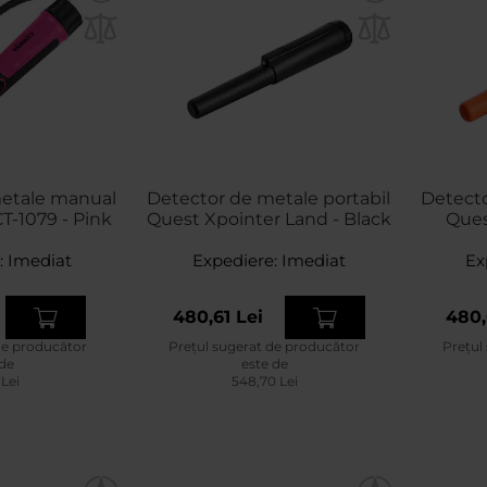
etale manual
Detector de metale portabil
Detector de meta
T-1079 - Pink
Quest Xpointer Land - Black
Ques
:
Imediat
Expediere:
Imediat
Ex
480,61 Lei
480,
de producător
Prețul sugerat de producător
Prețul
 de
este de
 Lei
548,70 Lei