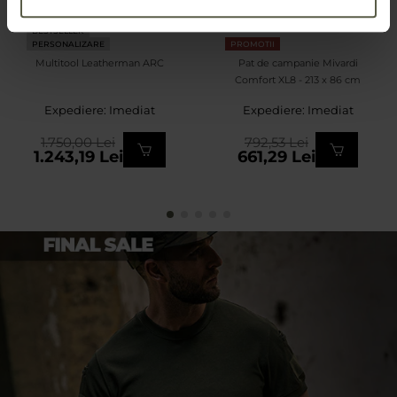
PROMOTII
BESTSELLER
PERSONALIZARE
PROMOTII
Multitool Leatherman ARC
Pat de campanie Mivardi
Comfort XL8 - 213 x 86 cm
Expediere: Imediat
Expediere: Imediat
1.750,00 Lei
792,53 Lei
1.243,19 Lei
661,29 Lei