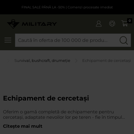
FINAL SALE PÂNĂ LA -50%
| Comenzi procesate imediat
0
CAUTARE
lă
Survival, bushcraft, drumeție
Echipament de cercetași
Echipament de cercetași
Oferim o gamă completă de echipamente pentru
cercetași, adaptate nevoilor lor pe teren - fie în timpul
taberelor și bivuacurilor, fie în timpul activităților zilnice.
Citește mai mult
Gama noastră include produse practice și fiabile care
funcționează în toate condițiile. Tot ceea ce aveți nevoie