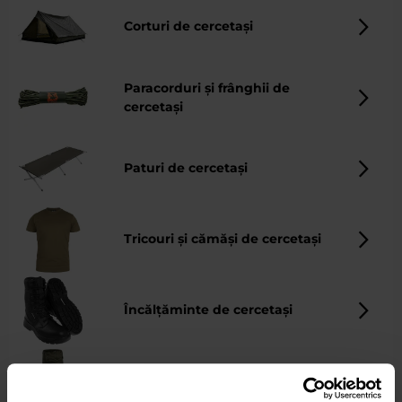
Corturi de cercetași
Paracorduri și frânghii de
cercetași
Paturi de cercetași
Tricouri și cămăși de cercetași
Încălțăminte de cercetași
Pantaloni de cercetași