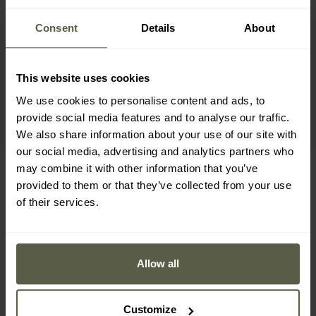
Consent
Details
About
Bluze și polare de cercetași
This website uses cookies
Pelerine de ploaie
We use cookies to personalise content and ads, to
provide social media features and to analyse our traffic.
We also share information about your use of our site with
our social media, advertising and analytics partners who
may combine it with other information that you’ve
VEZI OFERTELE NOASTRE
provided to them or that they’ve collected from your use
of their services.
Allow all
Customize