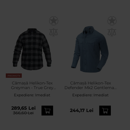
PROMOTII
Cămașă Helikon-Tex
Cămașă Helikon-Tex
Greyman - True Grey
Defender Mk2 Gentleman
Checkered
- Melange Blue
Expediere:
Imediat
Expediere:
Imediat
289,65 Lei
244,17 Lei
366,60 Lei