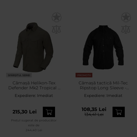
SFÂRȘITUL SERIEI
PROMOTII
Cămașă Helikon-Tex
Cămașă tactică Mil-Tec
Defender Mk2 Tropical -
Ripstop Long Sleeve -
Dark Olive
Black
Expediere:
Imediat
Expediere:
Imediat
108,35 Lei
215,30 Lei
134,41 Lei
Prețul sugerat de producător
este de
244,40 Lei