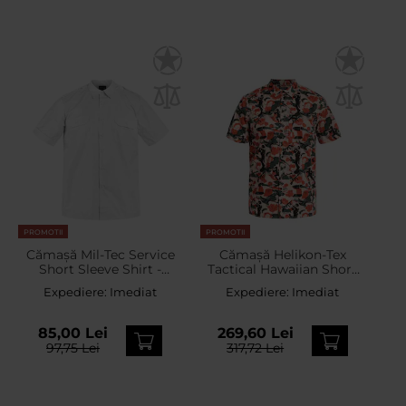
PROMOTII
PROMOTII
Cămașă Mil-Tec Service
Cămașă Helikon-Tex
Short Sleeve Shirt -
Tactical Hawaiian Short
White
Sleeve - Cassino
Expediere:
Imediat
Expediere:
Imediat
85,00 Lei
269,60 Lei
97,75 Lei
317,72 Lei