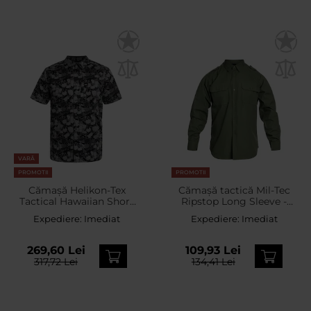
VARĂ
PROMOTII
PROMOTII
Cămașă Helikon-Tex
Cămașă tactică Mil-Tec
Tactical Hawaiian Short
Ripstop Long Sleeve -
Sleeve - Dark Ops
Olive
Expediere:
Imediat
Expediere:
Imediat
269,60 Lei
109,93 Lei
317,72 Lei
134,41 Lei