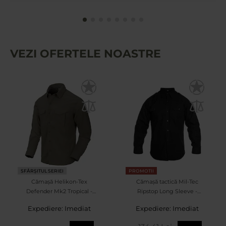
VEZI OFERTELE NOASTRE
SFÂRȘITUL SERIEI
PROMOTII
Cămașă Helikon-Tex
Cămașă tactică Mil-Tec
Defender Mk2 Tropical -
Ripstop Long Sleeve -
Dark Olive
Black
Expediere: Imediat
Expediere: Imediat