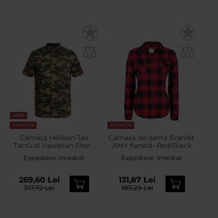
VARĂ
PROMOTII
PROMOTII
Cămașă Helikon-Tex
Cămașă de damă Brandit
Tactical Hawaiian Short
AMY flanelă- Red/Black
Sleeve - Brushstroke
Expediere:
Imediat
Expediere:
Imediat
Camo
269,60 Lei
131,87 Lei
317,72 Lei
183,29 Lei