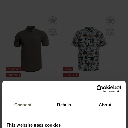
FINAL SALE
VARĂ
PROMOTII
PROMOTII
Cămașă termoactivă
Cămașă Helikon-Tex
Pentagon Ripple - Ranger
Tactical Hawaiian Short
Green
Sleeve - Pacific
Expediere:
Imediat
Expediere:
Imediat
Consent
Details
About
273,29 Lei
269,60 Lei
365,39 Lei
317,72 Lei
This website uses cookies