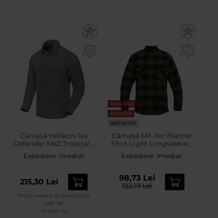
FINAL SALE
PROMOTII
BESTSELLER
Cămașă Helikon-Tex
Cămașă Mil-Tec Flannel
Defender Mk2 Tropical -
Shirt Light Longsleeve -
Castle Rock
Black/Olive
Expediere:
Imediat
Expediere:
Imediat
98,73 Lei
215,30 Lei
122,19 Lei
Prețul sugerat de producător
este de
244,40 Lei