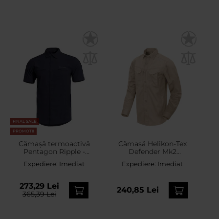
FINAL SALE
PROMOTII
Cămașă termoactivă
Cămașă Helikon-Tex
Pentagon Ripple -
Defender Mk2
Midnight Blue
PolyCotton Ripstop Long
Expediere:
Imediat
Expediere:
Imediat
Sleeve - Kaki
273,29 Lei
240,85 Lei
365,39 Lei