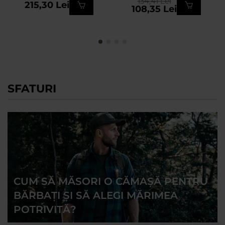
134,41 Lei
215,30 Lei
108,35 Lei
SFATURI
CUM SĂ MĂSORI O CĂMAȘĂ PENTRU
BĂRBAȚI ȘI SĂ ALEGI MĂRIMEA
POTRIVITĂ?