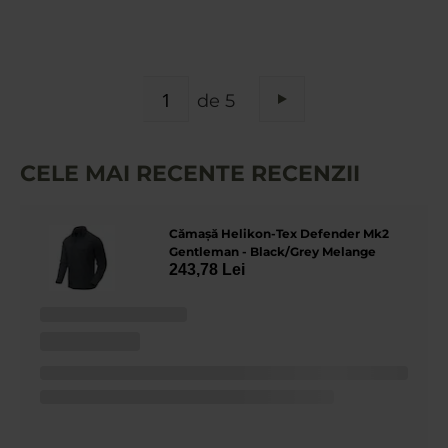
PAGINA
de 5
Pagina
Urmatorul
CELE MAI RECENTE RECENZII
Cămașă Helikon-Tex Defender Mk2
Gentleman - Black/Grey Melange
243,78 Lei