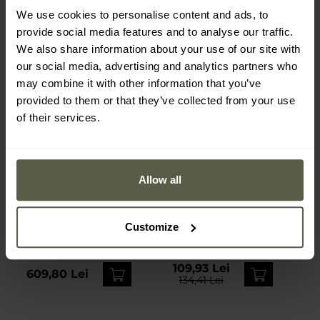
We use cookies to personalise content and ads, to
provide social media features and to analyse our traffic.
We also share information about your use of our site with
our social media, advertising and analytics partners who
may combine it with other information that you’ve
provided to them or that they’ve collected from your use
of their services.
Allow all
NOUTĂȚI
PROMOTII
Cămașă tactică UF PRO
Cămașă tactică Mil-Tec
P-40 Responder Shirt -
Ripstop Long Sleeve -
Customize
Brown Grey
Coyote
Expediere:
Imediat
Expediere:
Imediat
109,93 Lei
609,80 Lei
134,41 Lei