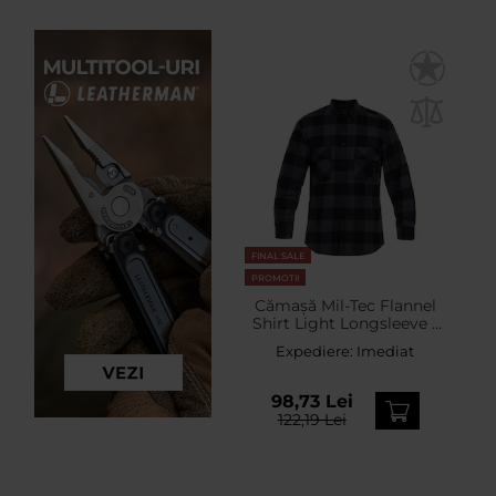
FINAL SALE
PROMOTII
Cămașă Mil-Tec Flannel
Shirt Light Longsleeve -
Black/Gray
Expediere:
Imediat
98,73 Lei
122,19 Lei