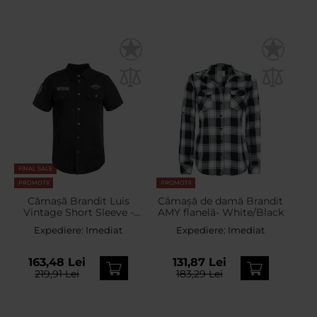
FINAL SALE
PROMOTII
PROMOTII
Cămașă Brandit Luis
Cămașă de damă Brandit
Vintage Short Sleeve -
AMY flanelă- White/Black
Black
Expediere:
Imediat
Expediere:
Imediat
163,48 Lei
131,87 Lei
219,91 Lei
183,29 Lei