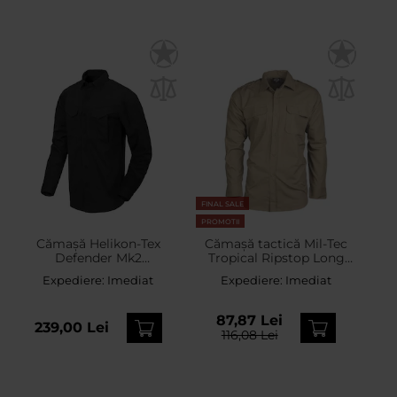
FINAL SALE
PROMOTII
Cămașă Helikon-Tex
Cămașă tactică Mil-Tec
Defender Mk2
Tropical Ripstop Long
PolyCotton Ripstop Long
Sleeve - Kaki
Expediere:
Imediat
Expediere:
Imediat
Sleeve - Black
87,87 Lei
239,00 Lei
116,08 Lei