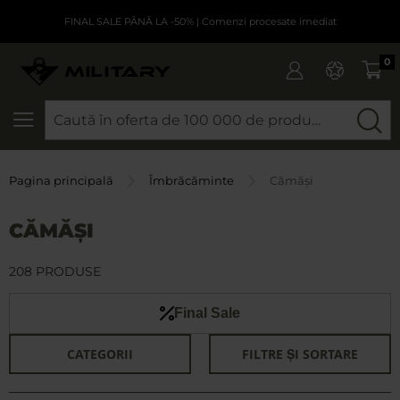
FINAL SALE PÂNĂ LA -50%
| Comenzi procesate imediat
0
CAUTARE
Pagina principală
Îmbrăcăminte
Cămăși
CĂMĂȘI
208 PRODUSE
Final Sale
CATEGORII
FILTRE ȘI SORTARE