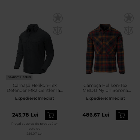
SFÂRȘITUL SERIEI
Cămașă Helikon-Tex
Cămașă Helikon-Tex
Defender Mk2 Gentleman
MBDU Nylon Sorona
- Black/Grey Melange
Blend - Dark Autumn
Expediere:
Imediat
Expediere:
Imediat
Checkered
243,78 Lei
486,67 Lei
Prețul sugerat de producător
este de
259,07 Lei