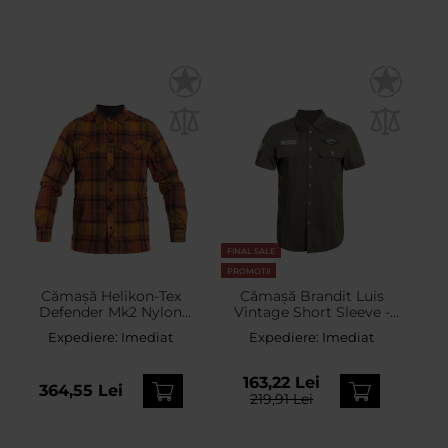
FINAL SALE
PROMOTII
Cămașă Helikon-Tex
Cămașă Brandit Luis
Defender Mk2 Nylon
Vintage Short Sleeve -
Sorona Blend - Evening
Olive
Expediere:
Imediat
Expediere:
Imediat
Pumpkin Plaid
163,22 Lei
364,55 Lei
219,91 Lei