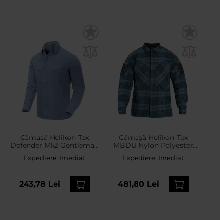
Cămașă Helikon-Tex
Cămașă Helikon-Tex
Defender Mk2 Gentleman
MBDU Nylon Polyester
- Light Blue
Blend - Western Blue
Expediere:
Imediat
Expediere:
Imediat
Plaid
243,78 Lei
481,80 Lei