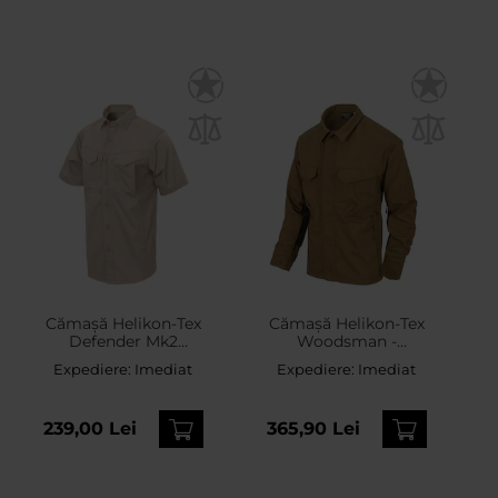
Cămașă Helikon-Tex
Cămașă Helikon-Tex
Defender Mk2
Woodsman -
PolyCotton Ripstop Short
Coyote/Taiga Green
Expediere:
Imediat
Expediere:
Imediat
Sleeve - Kaki
239,00 Lei
365,90 Lei