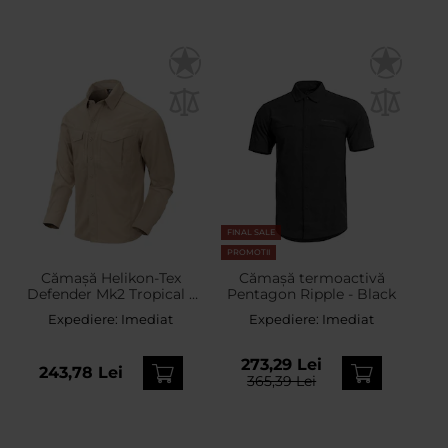
FINAL SALE
PROMOTII
Cămașă Helikon-Tex
Cămașă termoactivă
Defender Mk2 Tropical -
Pentagon Ripple - Black
Silver Mink
Expediere:
Imediat
Expediere:
Imediat
273,29 Lei
243,78 Lei
365,39 Lei