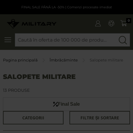
FINAL SALE PÂNĂ LA -50%
| Comenzi procesate imediat
0
CAUTARE
Pagina principală
Îmbrăcăminte
Salopete militare
SALOPETE MILITARE
13 PRODUSE
Final Sale
CATEGORII
FILTRE ȘI SORTARE