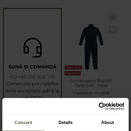
SUNĂ ȘI COMANDĂ
FINAL SALE
PROMOTII
RO
+40 316 300 735
Combinezon Brandit
Comenzile prin telefon
Tank Suit - Navy
sunt acceptate până la
Expediere:
Imediat
ora 17:00
389,02 Lei
523,04 Lei
Consent
Details
About