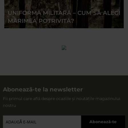
elastică asigură o potrivire perfectă. Unele dintre
UNIFORMĂ MILITARĂ – CUM SĂ ALEGI
articole de îmbrăcăminte pot fi folosite cu succes ca
MĂRIMEA POTRIVITĂ?
costume militare de iarnă, deoarece sunt echipate cu o
căptușeală detașabilă din fleece.
Abonează-te la newsletter
Fii primul care află despre ocaziile și noutățile magazinului
nostru
Abonează-te