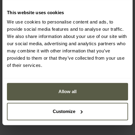
This website uses cookies
We use cookies to personalise content and ads, to
provide social media features and to analyse our traffic.
We also share information about your use of our site with
our social media, advertising and analytics partners who
may combine it with other information that you’ve
provided to them or that they’ve collected from your use
of their services.
FINAL SALE
PROMOTII
PROMOTII
Combinezon Brandit
Combinezon Brandit
Tank Suit - Tactical Camo
Tank Suit - Black
Allow all
Expediere:
Imediat
Expediere:
Imediat
425,61 Lei
388,83 Lei
Customize
523,04 Lei
523,04 Lei