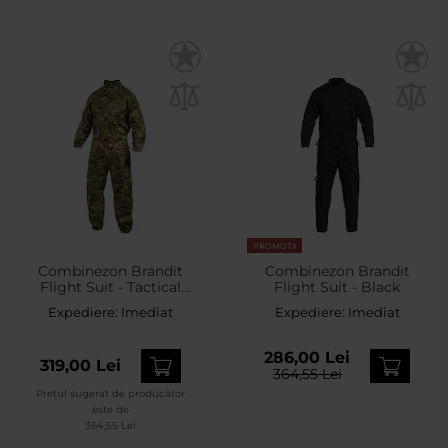
PROMOTII
Combinezon Brandit
Combinezon Brandit
Flight Suit - Tactical
Flight Suit - Black
Camo
Expediere:
Imediat
Expediere:
Imediat
286,00 Lei
319,00 Lei
364,55 Lei
Prețul sugerat de producător
este de
364,55 Lei