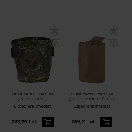
Husă pentru cartușe
Husă pentru cartușe
goale și muniții
goale și muniții Direct
Lindnerhof Dump Pouch
Action Dump Pouch
Expediere:
Imediat
Expediere:
Imediat
Small MX463 - Flecktarn
Large - Coyote Brown
263,79 Lei
289,21 Lei