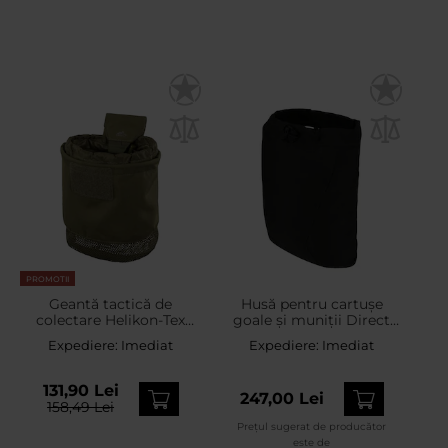
PROMOTII
Geantă tactică de
Husă pentru cartușe
colectare Helikon-Tex
goale și muniții Direct
Competition Dump
Action Dump Pouch -
Expediere:
Imediat
Expediere:
Imediat
Pouch - Olive Green
Black
131,90 Lei
247,00 Lei
158,49 Lei
Prețul sugerat de producător
este de