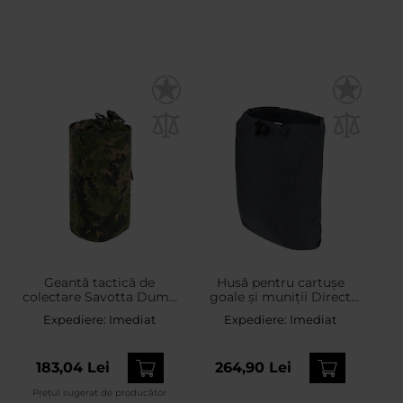
Geantă tactică de
Husă pentru cartușe
colectare Savotta Dump
goale și muniții Direct
Pouch - M05 Finnish
Action Dump Pouch -
Expediere:
Imediat
Expediere:
Imediat
Woodland Camo
Shadow Grey
183,04 Lei
264,90 Lei
Prețul sugerat de producător