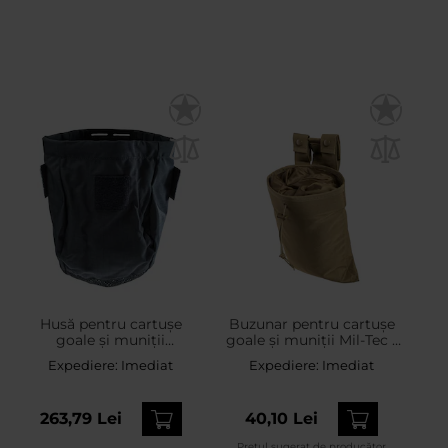
Husă pentru cartușe
Buzunar pentru cartușe
goale și muniții
goale și muniții Mil-Tec -
Lindnerhof Dump Pouch
Coyote Brown
Expediere:
Imediat
Expediere:
Imediat
Small MX463 - Black
263,79 Lei
40,10 Lei
Prețul sugerat de producător