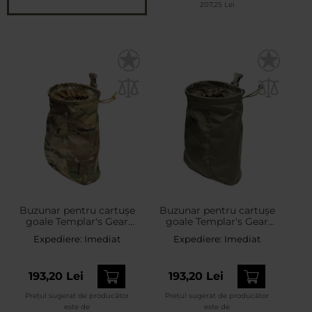
207,25 Lei
Buzunar pentru cartușe
Buzunar pentru cartușe
goale Templar's Gear
goale Templar's Gear
Dump Bag Capax -
Dump Bag Capax -
Expediere:
Imediat
Expediere:
Imediat
MultiCam
Ranger Green
193,20 Lei
193,20 Lei
Prețul sugerat de producător
Prețul sugerat de producător
este de
este de