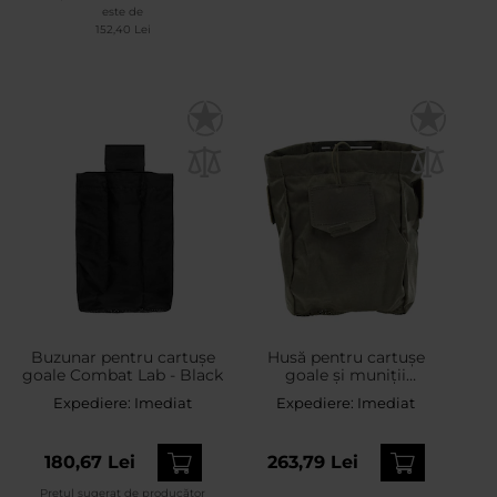
este de
152,40 Lei
Buzunar pentru cartușe
Husă pentru cartușe
goale Combat Lab - Black
goale și muniții
Lindnerhof Dump Pouch
Expediere:
Imediat
Expediere:
Imediat
Small MX463 - Stone
Grey
180,67 Lei
263,79 Lei
Prețul sugerat de producător