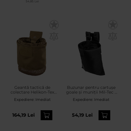
54,85 Lei
Geantă tactică de
Buzunar pentru cartușe
colectare Helikon-Tex
goale și muniții Mil-Tec -
Competition Dump
Black
Expediere:
Imediat
Expediere:
Imediat
Pouch - Coyote
164,19 Lei
54,19 Lei