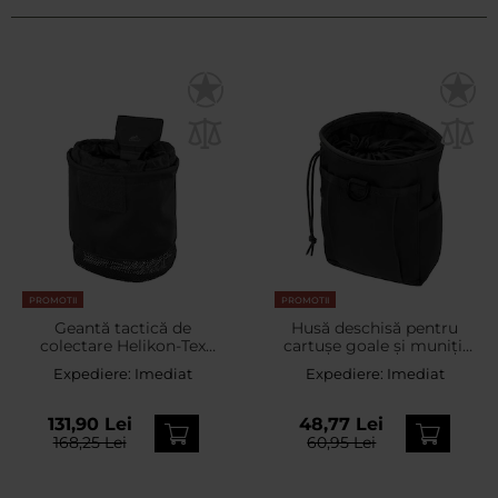
PROMOTII
PROMOTII
Geantă tactică de
Husă deschisă pentru
colectare Helikon-Tex
cartușe goale și muniții
Competition Dump
Mil-Tec MOLLE - Black
Expediere:
Imediat
Expediere:
Imediat
Pouch - Neagră
131,90 Lei
48,77 Lei
168,25 Lei
60,95 Lei