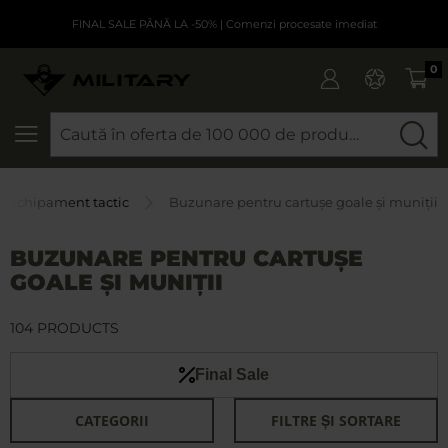
FINAL SALE PÂNĂ LA -50%
| Comenzi procesate imediat
0
CAUTARE
Echipament tactic
Buzunare pentru cartușe goale și muniții
BUZUNARE PENTRU CARTUȘE
GOALE ȘI MUNIȚII
104 PRODUCTS
Final Sale
CATEGORII
FILTRE ȘI SORTARE