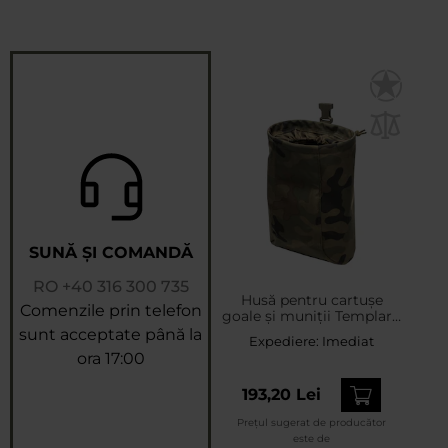
SUNĂ ȘI COMANDĂ
RO
+40 316 300 735
Husă pentru cartușe
Comenzile prin telefon
goale și muniții Templar's
Gear Dump Bag Capax -
sunt acceptate până la
Expediere:
Imediat
wz.93 Pantera PL
ora 17:00
Woodland
193,20 Lei
Prețul sugerat de producător
este de