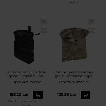
268,11 Lei
Buzunar pentru cartușe
Buzunar pentru cartușe
goale Templar's Gear
goale Tasmanian Tiger
Dump Bag Capax - Black
Dump Pouch - MultiCam
Expediere:
Imediat
Expediere:
Imediat
193,20 Lei
120,39 Lei
Prețul sugerat de producător
este de