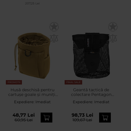
207,25 Lei
PROMOTII
FINAL SALE
Husă deschisă pentru
Geantă tactică de
cartușe goale și muniții
colectare Pentagon
Mil-Tec MOLLE - Coyote
Amina Foldable Mesh
Expediere:
Imediat
Expediere:
Imediat
Dump Pouch - Black
48,77 Lei
98,73 Lei
60,95 Lei
109,67 Lei