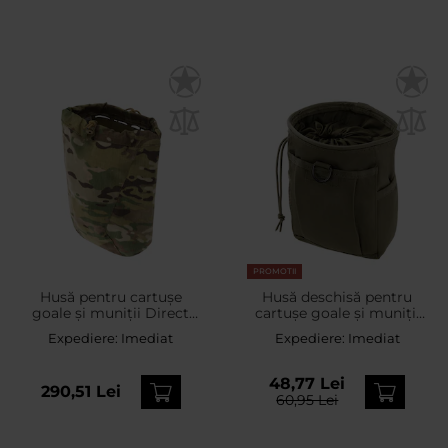
PROMOTII
Husă pentru cartușe
Husă deschisă pentru
goale și muniții Direct
cartușe goale și muniții
Action Dump Pouch -
Mil-Tec MOLLE - Olive
Expediere:
Imediat
Expediere:
Imediat
MultiCam
48,77 Lei
290,51 Lei
60,95 Lei