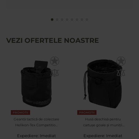
VEZI OFERTELE NOASTRE
PROMOTII
PROMOTII
Geantă tactică de colectare
Husă deschisă pentru
Helikon-Tex Competition
cartușe goale și muniții
Dump Pouch - Neagră
Mil-Tec MOLLE - Black
Expediere: Imediat
Expediere: Imediat