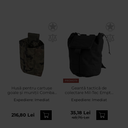
PROMOTII
Husă pentru cartușe
Geantă tactică de
goale și muniții Combat
colectare Mil-Tec Empty
Lab - wz.93 Pantera PL
Pouch Collapsible Black
Expediere:
Imediat
Expediere:
Imediat
Woodland
35,18 Lei
216,80 Lei
48,76 Lei