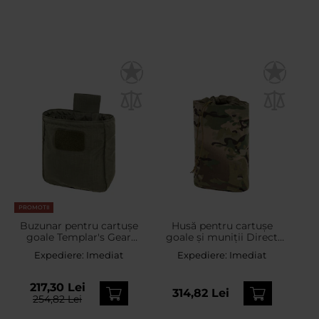
PROMOTII
Buzunar pentru cartușe
Husă pentru cartușe
goale Templar's Gear
goale și muniții Direct
Dump Bag Short -
Action Dump Pouch
Expediere:
Imediat
Expediere:
Imediat
Ranger Green
Large - MultiCam
217,30 Lei
314,82 Lei
254,82 Lei