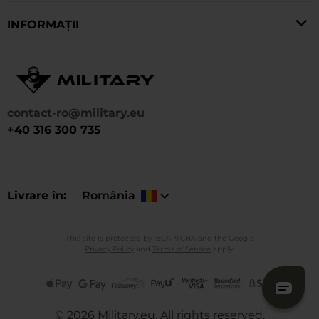
categorie pentru a-ți completa echipamentul pentru
INFORMAȚII
orice ocazie.
contact-ro@military.eu
+40 316 300 735
Livrare în
România
This site is protected by reCAPTCHA and the Google
Privacy Policy
and
Terms of Service
apply.
©
2026
Military.eu. All rights reserved.