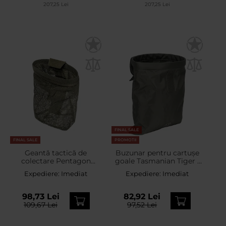
207,25 Lei
207,25 Lei
FINAL SALE
FINAL SALE
PROMOTII
Geantă tactică de
Buzunar pentru cartușe
colectare Pentagon
goale Tasmanian Tiger -
Amina Foldable Mesh
Olive
Expediere:
Imediat
Expediere:
Imediat
Dump Pouch - RAL 7013
98,73 Lei
82,92 Lei
109,67 Lei
97,52 Lei