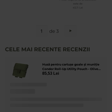
este de
45,11 Lei
PAGINA
de 3
Pagina
Urmatorul
CELE MAI RECENTE RECENZII
Husă pentru cartușe goale și muniție
Condor Roll-Up Utility Pouch - Olive
85,53 Lei
Drab