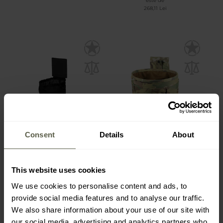
este de
268,11 Lei
Consent
Details
About
Buzunar pentru cartușe
Husă pentru cartușe
goale Direct Action Slick
goale și muniții M-Tac
This website uses cookies
Dump Pouch - Black
Elite Lite - MultiCam
Expediere:
Imediat
Expediere:
Imediat
We use cookies to personalise content and ads, to
provide social media features and to analyse our traffic.
217,65 Lei
192,66 Lei
We also share information about your use of our site with
our social media, advertising and analytics partners who