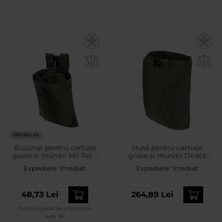
BESTSELLER
Buzunar pentru cartușe
Husă pentru cartușe
goale și muniții Mil-Tec -
goale și muniții Direct
Olive
Action Dump Pouch -
Expediere:
Imediat
Expediere:
Imediat
Ranger Green
48,73 Lei
264,89 Lei
Prețul sugerat de producător
este de