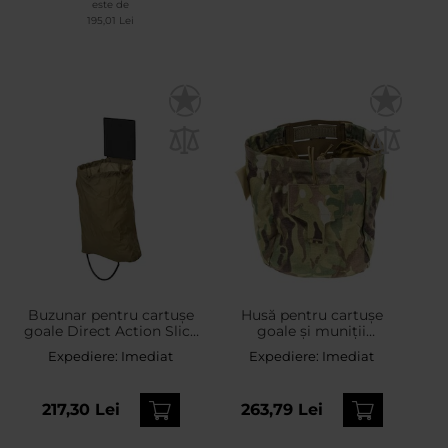
este de
195,01 Lei
Buzunar pentru cartușe
Husă pentru cartușe
goale Direct Action Slick
goale și muniții
Dump Pouch - Ranger
Lindnerhof Dump Pouch
Expediere:
Imediat
Expediere:
Imediat
Green
Small MX463 - MultiCam
217,30 Lei
263,79 Lei