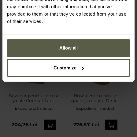
may combine it with other information that you’ve
provided to them or that they’ve collected from your use
of their services.
Allow all
Customize
Buzunar pentru cartușe
Husă pentru cartușe
goale Combat Lab -
goale și muniții Direct
Ranger Green
Action Dump Pouch -
Expediere:
Imediat
Expediere:
Imediat
Coyot Brown
204,76 Lei
276,87 Lei