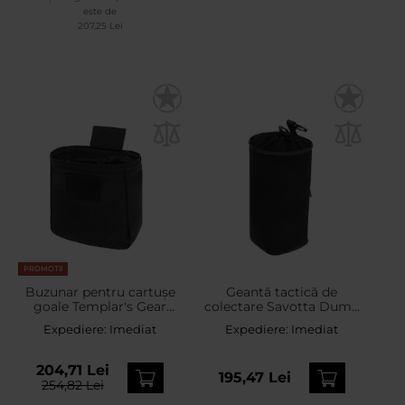
este de
207,25 Lei
PROMOTII
Buzunar pentru cartușe
Geantă tactică de
goale Templar's Gear
colectare Savotta Dump
Dump Bag Short - Black
Pouch - Black
Expediere:
Imediat
Expediere:
Imediat
204,71 Lei
195,47 Lei
254,82 Lei