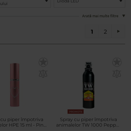
Diodă LED
ului
Arată mai multe filtre
în acest moment cititi pagina
Pagina
PA
1
2
Pag
Urma
PROMOTII
 cu piper împotriva
Spray cu piper împotriva
lor HPE 15 ml - Pink
animalelor TW 1000 Pepper
Inimă
Super Gigant Jet 400 ml -