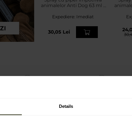
animalelor Anti Dog 63 ml -
animal
dispersie conică
Fog 20 
Expediere:
Imediat
Ex
24,0
30,05 Lei
30,
Details
PROMOTII
PR