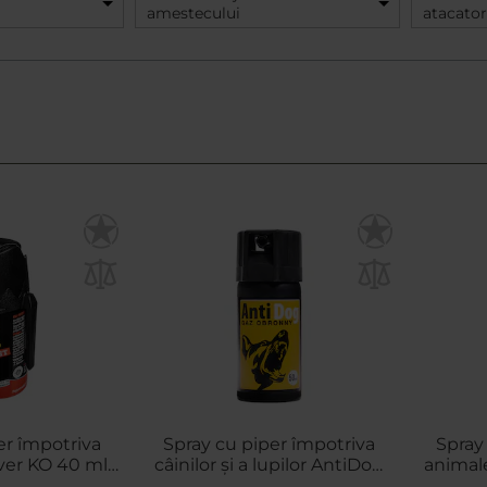
amestecului
atacator
er împotriva
Spray cu piper împotriva
Spray
ver KO 40 ml -
câinilor și a lupilor AntiDog
animale
t
50 ml - dispersie conică