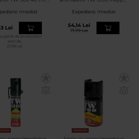
ispersie conică
63 ml - jet
pediere:
Imediat
Expediere:
Imediat
54,14 Lei
3 Lei
71,79 Lei
 sugerat de producător
este de
27,99 Lei
OMOTII
PROMOTII
 cu piper împotriva
Spray cu piper împotriva