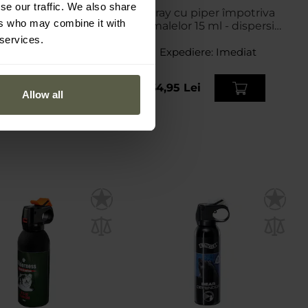
se our traffic. We also share
 cu piper împotriva
Spray cu piper împotriva
ers who may combine it with
elor TW 1000 Pepper
animalelor 15 ml - dispersie
 Jet 40 ml - jet
conică
 services.
pediere:
Imediat
Expediere:
Imediat
2 Lei
34,95 Lei
63 Lei
Allow all