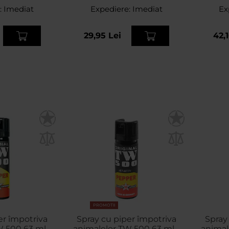
:
Imediat
Expediere:
Imediat
Ex
29,95 Lei
42,1
PROMOTII
er împotriva
Spray cu piper împotriva
Spray
 500 63 ml -
animalelor TW 500 63 ml -
animal