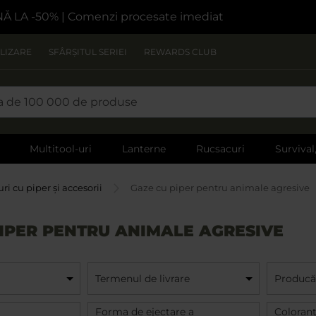
NĂ LA -50%
| Comenzi procesate imediat
LIZARE
SFÂRȘITUL SERIEI
REWARDS CLUB
Multitool-uri
Lanterne
Rucsacuri
Survival
ri cu piper și accesorii
Gaze cu piper pentru animale agresive
IPER PENTRU ANIMALE AGRESIVE
Termenul de livrare
Producă
Forma de ejectare a
Coloran