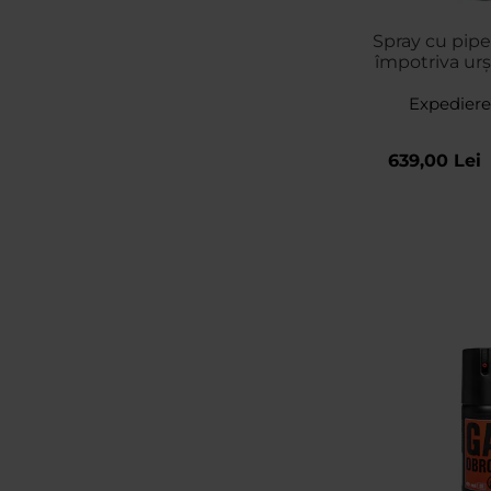
Spray cu pipe
împotriva urșil
mistreților
Expediere
dispersi
639,00 Lei