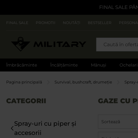
FINAL SALE PÂ
FINAL SALE
PROMOTII
NOUTĂȚI
BESTSELLER
PERSONA
CAUTARE
Îmbrăcăminte
Încălțăminte
Mănuși
Ochelari
Pagina principală
Survival, bushcraft, drumeție
Spray-u
CATEGORII
GAZE CU P
Sortează
Spray-uri cu piper și
accesorii