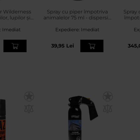
r Wilderness
Spray cu piper împotriva
Spray 
or, lupilor și
animalelor 75 ml - dispersie
împotri
, 1000 ml –
conică
mis
:
e conică
Imediat
Expediere:
Imediat
Ex
39,95 Lei
345,