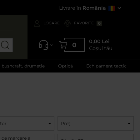
Livrare în
România
LOGARE
FAVORITE
0
0,00 Lei
0
Coșul tău
, bushcraft, drumeție
Optică
Echipament tactic
tor
Preț
t de marcare a