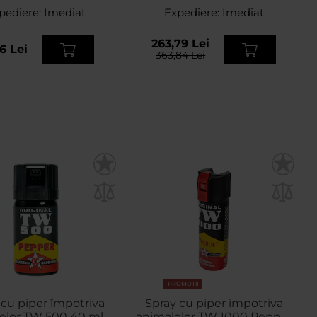
pediere:
Imediat
Expediere:
jet
Imediat
263,79 Lei
6 Lei
363,84 Lei
PROMOTII
 cu piper împotriva
Spray cu piper împotriva
elor TW 500 40 ml -
animalelor TW 1000 Pepper