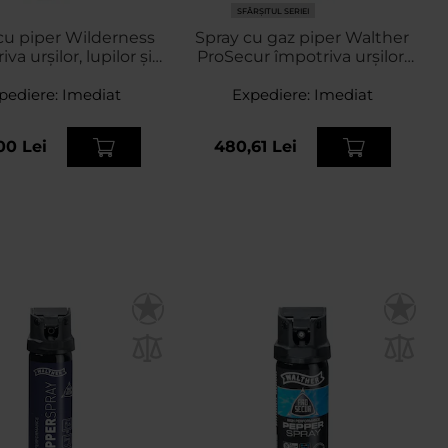
SFÂRȘITUL SERIEI
cu piper Wilderness
Spray cu gaz piper Walther
va urșilor, lupilor și
ProSecur împotriva urșilor,
treților - 330 ml
lupilor și mistreților 225 ml -
pediere:
Imediat
Expediere:
dispersie conică
Imediat
00 Lei
480,61 Lei