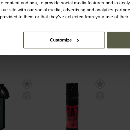
e content and ads, to provide social media features and to analy
er împotriva
Spray cu piper împotriva
Spray
 our site with our social media, advertising and analytics partn
 1000 Pepper
animalelor TW 1000 Pepper
animal
 63 ml - gel
Gigant 150 ml - jet
Man
 provided to them or that they’ve collected from your use of their
n 24 de ore
Expediere:
Imediat
Ex
144,48 Lei
48,1
181,31 Lei
59,
Customize
de producător
 de
 Lei