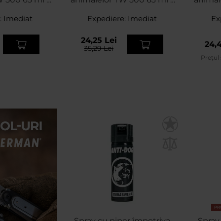
e conică
jet
d
:
Imediat
Expediere:
Imediat
Ex
24,25 Lei
24,4
35,29 Lei
Prețul
PR
Spray cu piper împotriva
Spray