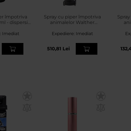
er împotriva
Spray cu piper împotriva
Spray
ml - dispersie
animalelor Walther
ani
ică
ProSecur Home Defender
ProSec
:
Imediat
370 ml - dispersie conică
Expediere:
Imediat
Ex
510,81 Lei
132,