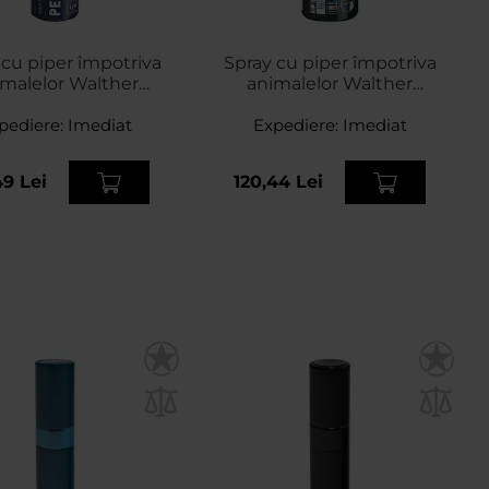
 cu piper împotriva
Spray cu piper împotriva
malelor Walther
animalelor Walther
ur 74 ml - dispersie
ProSecur 53 ml - jet
pediere:
conică
Imediat
Expediere:
Imediat
49 Lei
120,44 Lei