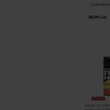
Expediere
28,09 Lei
PROMOTII
Spray cu pip
animalelor TW