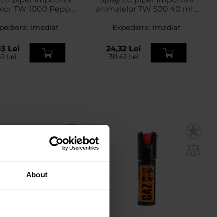
elor TW 1000 Pepper
animalelor TW 500 40 ml -
ml - dispersie conică
jet
pediere:
Imediat
Expediere:
Imediat
3 Lei
24,32 Lei
42 Lei
30,42 Lei
About
OMOTII