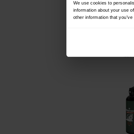
We use cookies to personalis
Spray cu pip
information about your use of
animalelor TW
Standard Gel
other information that you’ve
Expediere:
î
117,87 Lei
Prețul sugerat 
este
132,64