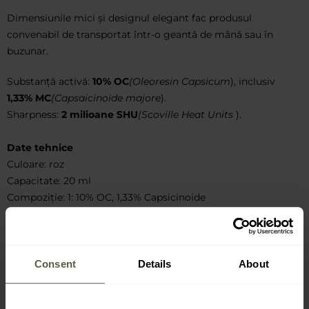
Dimensiunile mici și designul elegant fac produsul
convenabil de transportat într-o geantă de mână sau în
buzunar.
Substanță activă:
10% OC
(Oleoresin Capsicum
), inclusiv
1,33% MC
(Capsaicinoide majore
).
Sharpness:
2 milioane SHU
(Scoville Heat Units
).
Date tehnice
Culoare: roz
Capacitate: 20 ml
Compoziție: 1: 10% OC, 1,33% Capsicinoide
Putere: 2 000 000 unități de căldură Scoville
Tip de pulverizare: con de ceață
Raza de acțiune: până la 3 metri
Înălțime: 95 mm
Consent
Details
About
Diametru: 23 mm
Greutate: 50 g