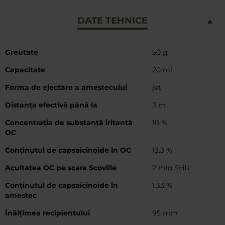
DATE TEHNICE
Mai
Greutate
50 g
multe
Capacitate
20 ml
informații
Forma de ejectare a amestecului
jet
Distanța efectivă până la
3 m
Concentrația de substanță iritantă
10 %
OC
Conținutul de capsaicinoide în OC
13.3 %
Acuitatea OC pe scara Scoville
2 mln SHU
Conținutul de capsaicinoide în
1.33 %
amestec
Înălțimea recipientului
95 mm