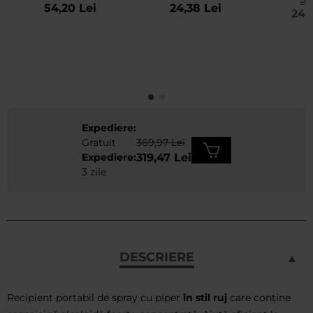
291
Pink
Relief - 3 buc.
Par
54,20 Lei
24,38 Lei
240
Expediere:
Gratuit
369,97 Lei
Expediere:
319,47 Lei
3 zile
DESCRIERE
Recipient portabil de spray cu piper
în stil ruj
care conține