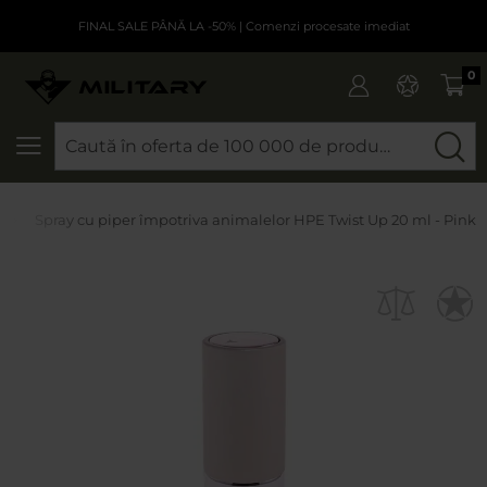
FINAL SALE PÂNĂ LA -50%
| Comenzi procesate imediat
0
CAUTARE
Spray cu piper împotriva animalelor HPE Twist Up 20 ml - Pink