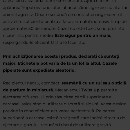
capsaicină alcaloidă foarte concentrată. Ajută eficient la
apărarea împotriva unui atac al unui câine agresiv sau al altui
animal agresiv. Doar o secundă de contact cu ingredientul
activ este suficientă pentru a face animalul inofensiv timp de
aproximativ 30 de minute. Gazul nu este toxic și nu prezintă
niciun risc pentru mediu.
Este sigur pentru animale,
respingându-le eficient fără a le face rău.
Prin achiziționarea acestui produs, declarați că sunteți
major. Etichetele pot varia de la un lot la altul. Gazele
piperate sunt expediate aleatoriu.
Recipientul negru, compact,
seamănă cu un ruj sau o sticlă
de parfum în miniatură
. Mecanismul
Twist Up
permite
ejectarea difuzorului prin răsucirea părții superioare a
carcasei, asigurând o utilizare discretă și sigură. Acest design
previne în mod eficient activarea accidentală. Pe partea
superioară a carcasei există o săgeată care indică direcția de
ejectare a gazului, reducând riscul de utilizare greșită.