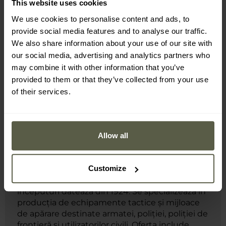
This website uses cookies
Producător:
Holsters HPE, Polonia
We use cookies to personalise content and ads, to
provide social media features and to analyse our traffic.
Informații despre producător și siguranță
We also share information about your use of our site with
our social media, advertising and analytics partners who
may combine it with other information that you’ve
provided to them or that they’ve collected from your use
of their services.
Allow all
MILITARY este distribuitor exclusiv al mărcii
Holsters HPE.
Customize
Holsters HPE este o companie europeană cu o
istorie de peste o sută de ani, ale cărei
începuturi datează din 1924. Se specializează în
producția de echipamente tactice și mijloace
de apărare destinate armatei, poliției, poliției de
frontieră și utilizatorilor civili. Oferta include,