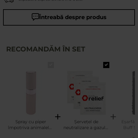
Întreabă despre produs
RECOMANDĂM ÎN SET
Spray cu piper
Șervețel de
Eșarfă 
împotriva animalelor
neutralizare a gazului
Buff S
HPE Twist Up 20 ml -
lacrimogen Gas
Fire Resi