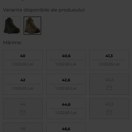
Variante disponibile ale produsului:
Mărime:
40
40,6
41,3
1.022,65 Lei
1.022,65 Lei
1.022,65 Lei
43,3
42
42,6
1.022,65 Lei
1.022,65 Lei
44
45,3
44,6
1.022,65 Lei
46
46,6