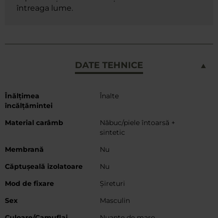
întreaga lume.
DATE TEHNICE
Mai
Înălțimea
Înalte
multe
încălțămintei
informații
Material carâmb
Năbuc/piele întoarsă +
sintetic
Membrană
Nu
Căptușeală izolatoare
Nu
Mod de fixare
Șireturi
Sex
Masculin
Culoare/Camuflaj
Nuanțe de maro