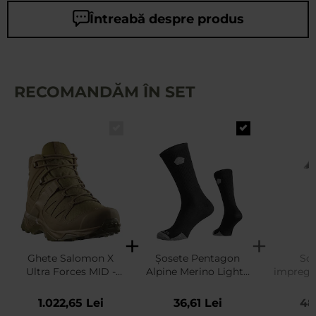
Întreabă despre produs
RECOMANDĂM ÎN SET
Ghete Salomon X
Șosete Pentagon
Sol
Ultra Forces MID -
Alpine Merino Light -
impregn
Coyote
Black
Nano Te
1.022,65 Lei
36,61 Lei
48