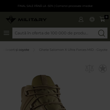
FINAL SALE PÂNĂ LA -50%
| Comenzi procesate imediat
0
CAUTARE
ră desert și coyote
Ghete Salomon X Ultra Forces MID - Coyote