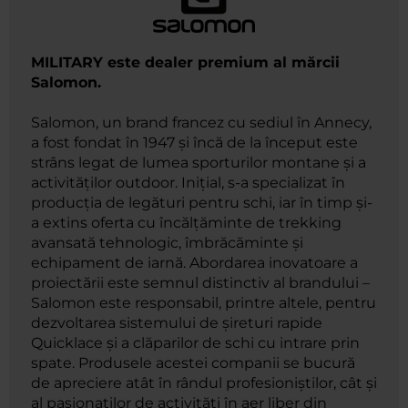
MILITARY este dealer premium al mărcii
Salomon.
Salomon, un brand francez cu sediul în Annecy,
a fost fondat în 1947 și încă de la început este
strâns legat de lumea sporturilor montane și a
activităților outdoor. Inițial, s-a specializat în
producția de legături pentru schi, iar în timp și-
a extins oferta cu încălțăminte de trekking
avansată tehnologic, îmbrăcăminte și
echipament de iarnă. Abordarea inovatoare a
proiectării este semnul distinctiv al brandului –
Salomon este responsabil, printre altele, pentru
dezvoltarea sistemului de șireturi rapide
Quicklace și a clăparilor de schi cu intrare prin
spate. Produsele acestei companii se bucură
de apreciere atât în rândul profesioniștilor, cât și
al pasionaților de activități în aer liber din