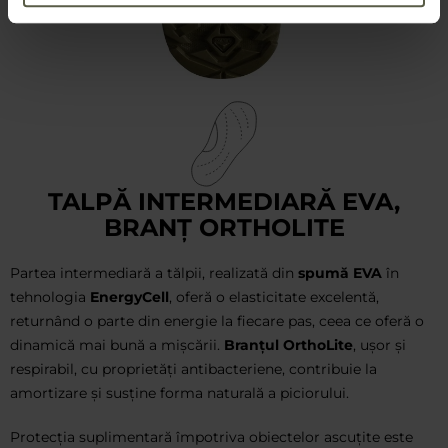
TALPĂ INTERMEDIARĂ EVA,
BRANȚ ORTHOLITE
Partea intermediară a tălpii, realizată din
spumă EVA
în
tehnologia
EnergyCell
, oferă o elasticitate excelentă,
returnând o parte din energie la fiecare pas, ceea ce oferă o
dinamică mai bună a mișcării.
Branțul OrthoLite
, ușor și
respirabil, cu proprietăți antibacteriene, contribuie la
amortizare și susține forma naturală a piciorului.
Protecția suplimentară împotriva obiectelor ascuțite este