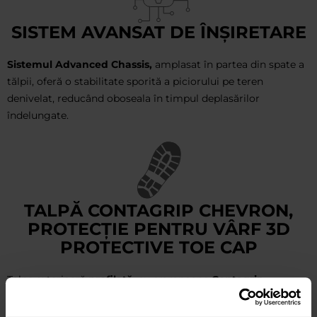
SISTEM AVANSAT DE ÎNȘIRETARE
Sistemul Advanced Chassis,
amplasat în partea din spate a
tălpii, oferă o stabilitate sporită a piciorului pe teren
denivelat, reducând oboseala în timpul deplasărilor
îndelungate.
TALPĂ CONTAGRIP CHEVRON,
PROTECȚIE PENTRU VÂRF 3D
PROTECTIVE TOE CAP
Talpa exterioară
profilată
, cu crampoane
Contagrip
Chevron
, asigură aderență pe diverse tipuri de suprafețe,
inclusiv pe noroi și teren instabil. Protecția suplimentară a