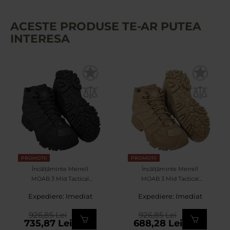
ACESTE PRODUSE TE-AR PUTEA
INTERESA
PROMOTII
PROMOTII
Încălțăminte Merrell
Încălțăminte Merrell
MOAB 3 Mid Tactical
MOAB 3 Mid Tactical
Waterproof - Black
Waterproof - Dark Coyote
Expediere: Imediat
Expediere: Imediat
926,85 Lei
926,85 Lei
735,87 Lei
688,28 Lei