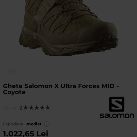
1/6
Ghete Salomon X Ultra Forces MID -
Coyote
Opinii:
2
Evaluare:
100
100
% of
Expediere:
Imediat
1.022,65 Lei