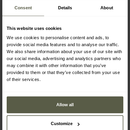
degetelor este oferită de întăritura din cauciuc
3D Protective
Consent
Details
About
Toe Cap,
care apără împotriva accidentărilor cauzate de
lovituri sau împiedicări.
This website uses cookies
We use cookies to personalise content and ads, to
provide social media features and to analyse our traffic.
We also share information about your use of our site with
our social media, advertising and analytics partners who
may combine it with other information that you’ve
provided to them or that they’ve collected from your use
of their services.
Allow all
Customize