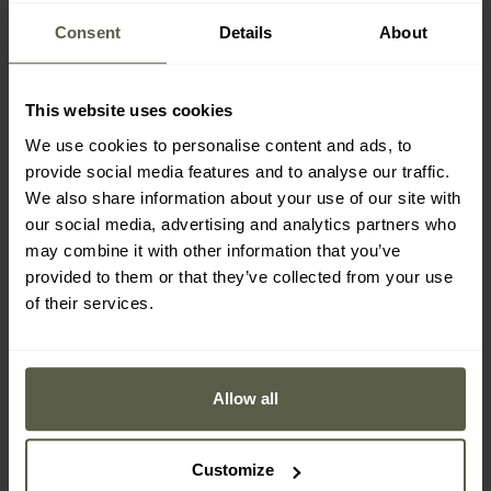
ERSTÄRKUNGEN AN DEN KNIEN
Consent
Details
About
Der Hosenschlitz
wird mit einem Reißverschluss der
renommierten japanischen Firma
YKK
geschlossen, der
This website uses cookies
Hauptverschluss stammt von der Firma
Prym
. An den
We use cookies to personalise content and ads, to
Beinenden befinden sich Nylonbänder zum
Festbinden
der
provide social media features and to analyse our traffic.
Hose um das Bein oder den Schuh. Zusätzlich sind die Knie
We also share information about your use of our site with
und das Gesäß mit einer zusätzlichen Materialschicht
our social media, advertising and analytics partners who
verstärkt.
may combine it with other information that you’ve
provided to them or that they’ve collected from your use
of their services.
Allow all
Customize