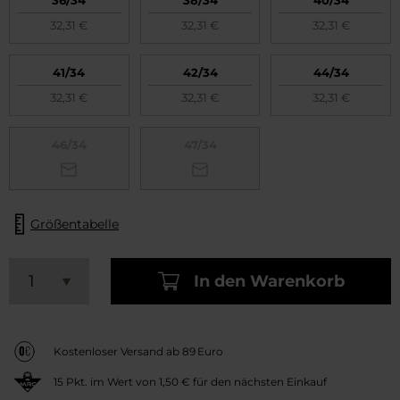
36/34
38/34
40/34
32,31 €
32,31 €
32,31 €
41/34
42/34
44/34
32,31 €
32,31 €
32,31 €
46/34
47/34
Größentabelle
In den Warenkorb
Kostenloser Versand ab 89 Euro
15
Pkt. im Wert von
1,50 €
für den nächsten Einkauf