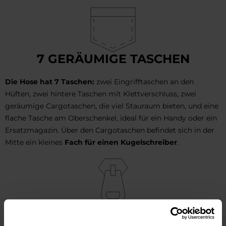
7 GERÄUMIGE TASCHEN
Die Hose hat 7 Taschen:
zwei Eingrifftaschen an den
Hüften, zwei hintere Taschen mit Klettverschluss, zwei
geräumige Cargotaschen, die viel Stauraum bieten, und eine
flache Tasche am Oberschenkel, ideal für ein Handy oder ein
Ersatzmagazin. Über den Cargotaschen befindet sich in der
Mitte ein kleines
Fach für einen Kugelschreiber
.
YKK-REISSVERSCHLUSS, PRYM-D
RUCKKNÖPFE, V