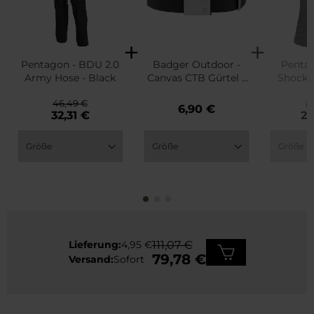
Pentagon - BDU 2.0
Badger Outdoor -
Penta
Army Hose - Black
Canvas CTB Gürtel -
Shock 
Black
Shir
46,49 €
2
6,90 €
32,31 €
20
Lieferung:
4,95 €
111,07 €
79,78 €
Versand:
Sofort