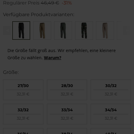
Regulärer Preis
46,49 €
-31%
Verfügbare Produktvarianten:
Die Größe fällt groß aus. Wir empfehlen, eine kleinere
Größe zu wählen.
Warum?
Größe:
27/30
28/30
30/32
Zu klein
1
32,31 €
32,31 €
32,31 €
Passend
3
Zu groß
2
32/32
33/34
34/34
32,31 €
32,31 €
32,31 €