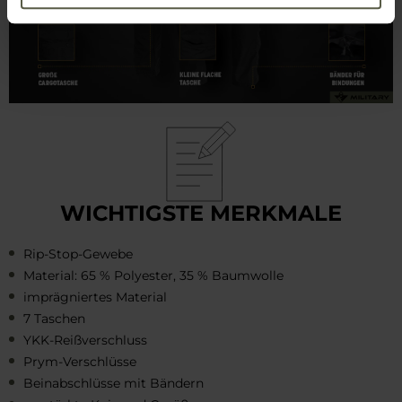
WICHTIGSTE MERKMALE
Rip-Stop-Gewebe
Material: 65 % Polyester, 35 % Baumwolle
imprägniertes Material
7 Taschen
YKK-Reißverschluss
Prym-Verschlüsse
Beinabschlüsse mit Bändern