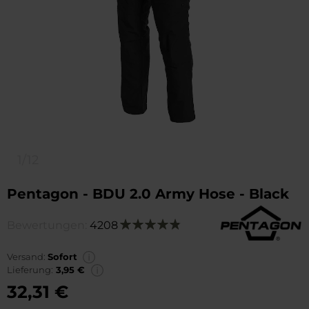
1/12
Pentagon - BDU 2.0 Army Hose - Black
Bewertungen:
4208
Bewertung:
98
100
% of
Versand:
Sofort
Lieferung:
3,95 €
32,31 €