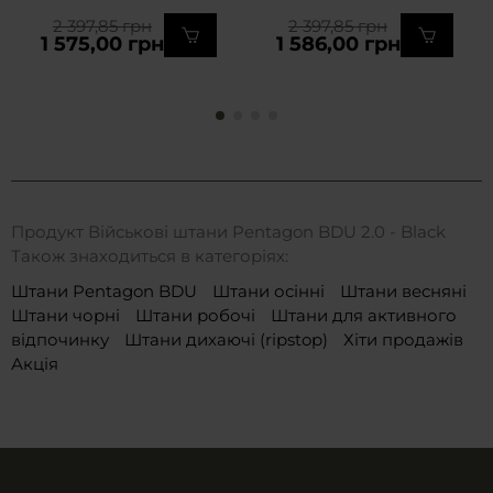
2 397,85 грн
2 397,85 грн
1 575,00 грн
1 586,00 грн
Продукт Військові штани Pentagon BDU 2.0 - Black
Також знаходиться в категоріях:
Штани Pentagon BDU
Штани осінні
Штани весняні
Штани чорні
Штани робочі
Штани для активного
відпочинку
Штани дихаючі (ripstop)
Хіти продажів
Акція