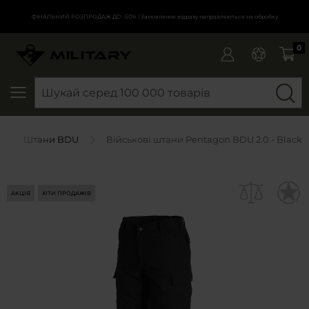
ФІНАЛЬНИЙ РОЗПРОДАЖ ДО -50%
| Замовлення відразу направляються на обробку
0
SEARCH
Штани BDU
Військові штани Pentagon BDU 2.0 - Black
АКЦІЯ
ХІТИ ПРОДАЖІВ