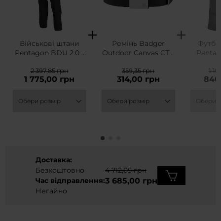
Військові штани
Ремінь Badger
Футбол
Pentagon BDU 2.0 -
Outdoor Canvas CTB
Pentag
Black
- Black
Blan
2 397,85 грн
359,35 грн
1 19
1 775,00 грн
314,00 грн
840
Доставка:
Безкоштовно
4 712,05 грн
Час відправлення:
3 685,00 грн
Негайно