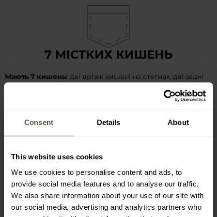
7 МІСТКИХ КИШЕНЬ
Мають 7 кишень:
дві врізні кишені на стегнах, дві задні
кишені на липучках, дві просторі кишені карго, які
вміщують велику кількість спорядження, і одну плоску
кишеню на стегні, ідеальну для телефону або запасного
Consent
Details
About
магазину. Над кишенями карго, по центру, розташоване
невелике
відділення для ручки
.
This website uses cookies
We use cookies to personalise content and ads, to
provide social media features and to analyse our traffic.
We also share information about your use of our site with
ЗАСТІБКА-БЛИСКАВКА YKK,
our social media, advertising and analytics partners who
ЗАСТІБКИ PRYM, ПОСИЛЕНІ