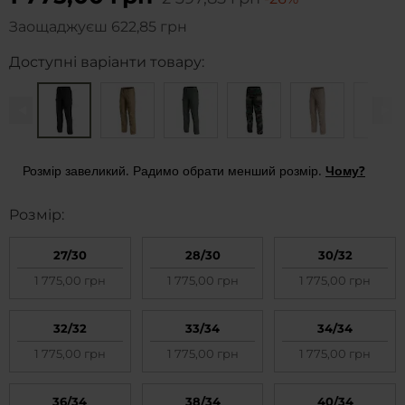
Заощаджуєш
622,85 грн
Доступні варіанти товару:
Розмір завеликий. Радимо обрати менший розмір.
Чому?
Pозмір:
27/30
28/30
30/32
Замалий
1
1 775,00 грн
1 775,00 грн
1 775,00 грн
Відповідний
3
Завеликий
2
32/32
33/34
34/34
1 775,00 грн
1 775,00 грн
1 775,00 грн
36/34
38/34
40/34