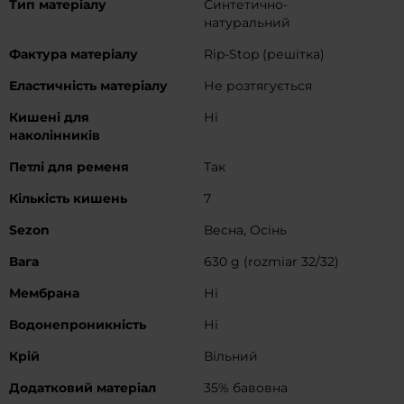
Тип матеріалу
Синтетично-
натуральний
Фактура матеріалу
Rip-Stop (решітка)
Еластичність матеріалу
Не розтягується
Кишені для
Ні
наколінників
Петлі для ременя
Так
Кількість кишень
7
Sezon
Весна, Осінь
Вага
630 g (rozmiar 32/32)
Мембрана
Ні
Водонепроникність
Ні
Крій
Вільний
Додатковий матеріал
35% бавовна