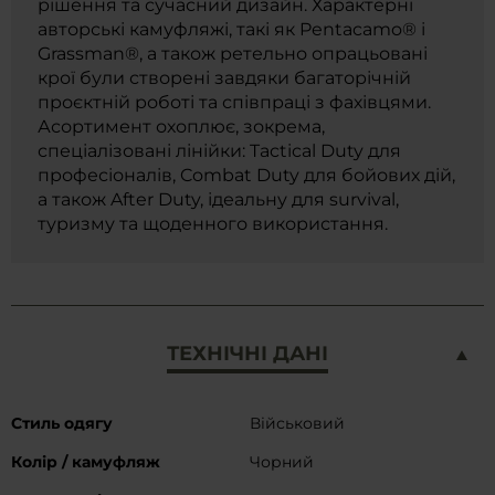
рішення та сучасний дизайн. Характерні
авторські камуфляжі, такі як Pentacamo® і
Grassman®, а також ретельно опрацьовані
крої були створені завдяки багаторічній
проєктній роботі та співпраці з фахівцями.
Асортимент охоплює, зокрема,
спеціалізовані лінійки: Tactical Duty для
професіоналів, Combat Duty для бойових дій,
а також After Duty, ідеальну для survival,
туризму та щоденного використання.
ТЕХНІЧНІ ДАНІ
Докладніше
Стиль одягу
Військовий
Колір / камуфляж
Чорний