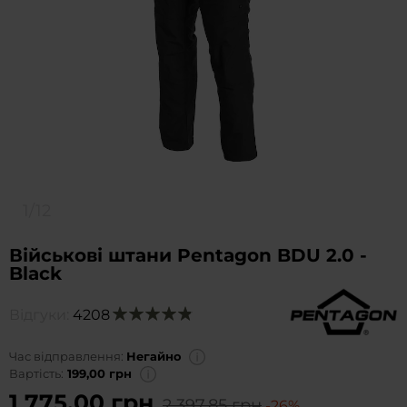
1/12
Військові штани Pentagon BDU 2.0 -
Black
Відгуки:
4208
Оцінка:
98
100
% of
Час відправлення:
Негайно
Вартість:
199,00 грн
1 775,00 грн
2 397,85 грн
-26%