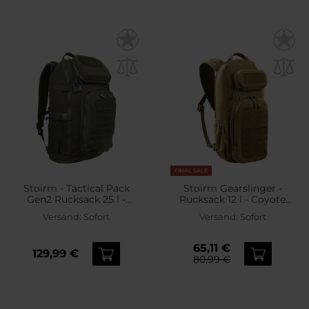
FINAL SALE
Stoirm - Tactical Pack
Stoirm Gearslinger -
Gen2 Rucksack 25 l -
Rucksack 12 l - Coyote
Ranger Green
Tan
Versand:
Sofort
Versand:
Sofort
65,11 €
129,99 €
80,99 €