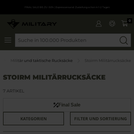
FINAL SALE BIS ZU -50%
| Expressversand. Zustellung schon in 1-2 Tagen
0
SEARCH
Militär und taktische Rucksäcke
Stoirm Militärrucksäcke
STOIRM MILITÄRRUCKSÄCKE
7 ARTIKEL
Final Sale
KATEGORIEN
FILTER UND SORTIERUNG