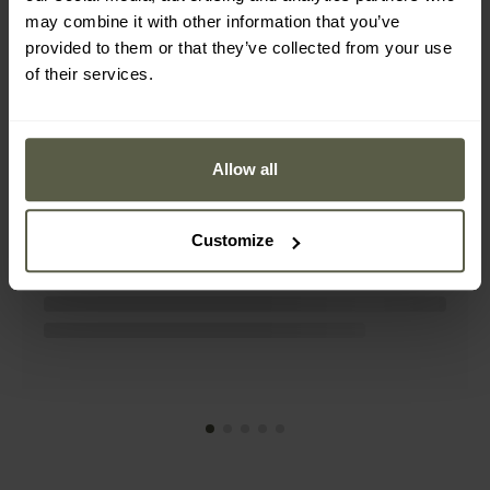
may combine it with other information that you’ve
provided to them or that they’ve collected from your use
of their services.
AKTUELLE BEWERTUNGEN
Stoirm - Tactical Pack Gen2 Rucksack
Allow all
25 l - Black
129,99 €
Customize