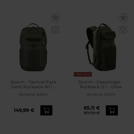
FINAL SALE
Stoirm - Tactical Pack
Stoirm - Gearslinger -
Gen2 Rucksack 40 l -
Rucksack 12 l - Olive
Ranger Green
Versand:
Sofort
Versand:
Sofort
65,11 €
149,99 €
80,99 €