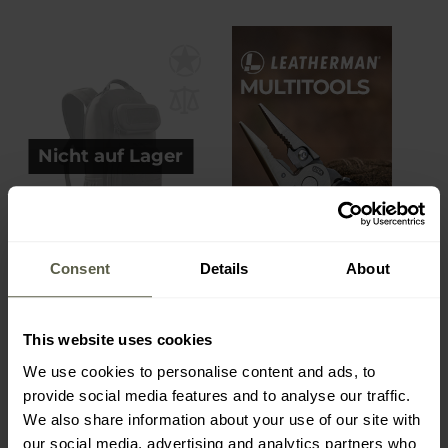
Nicht auf Lager
FINAL SALE
Consent
Details
About
Stoirm - Gearslinger -
Rucksack 12 l - Dark Grey
Versand:
Nicht auf Lager
This website uses cookies
65,11 €
We use cookies to personalise content and ads, to
80,99 €
provide social media features and to analyse our traffic.
We also share information about your use of our site with
our social media, advertising and analytics partners who