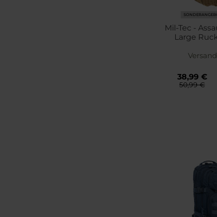
SONDERANGEB
Mil-Tec - Assa
Large Rucks
Coyot
Versand
38,99 €
50,99 €