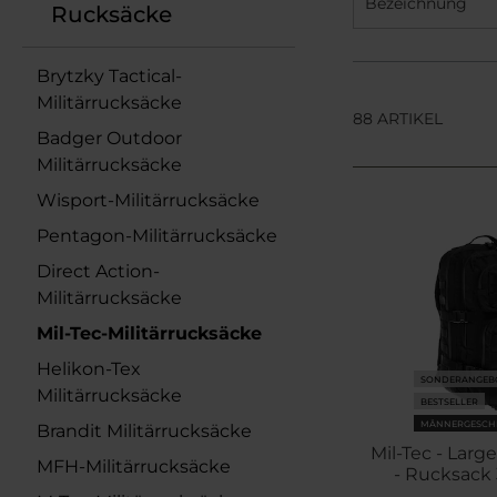
Bezeichnung
Rucksäcke
Brytzky Tactical-
Militärrucksäcke
88 ARTIKEL
Badger Outdoor
Militärrucksäcke
Wisport-Militärrucksäcke
Pentagon-Militärrucksäcke
Direct Action-
Militärrucksäcke
Mil-Tec-Militärrucksäcke
Helikon-Tex
SONDERANGEB
Militärrucksäcke
BESTSELLER
MÄNNERGESCH
Brandit Militärrucksäcke
Mil-Tec - Larg
MFH-Militärrucksäcke
- Rucksack 3