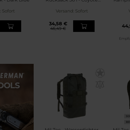
Brown
:
Sofort
Versand:
Sofort
34,58 €
44,
46,49 €
Empfoh
SO
BE
Mil-Tec - Wasserdichter
Mil-Tec