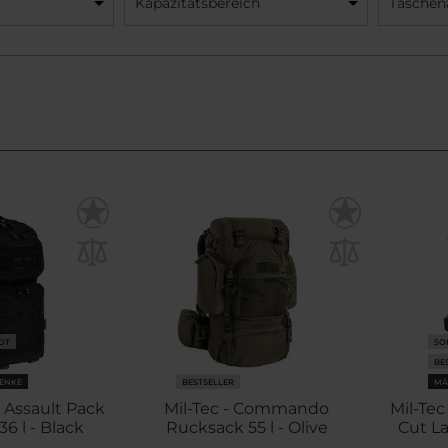
Kapazitätsbereich
Taschen
OT
SO
BE
ENKE
BESTSELLER
MÄ
e Assault Pack
Mil-Tec - Commando
Mil-Tec
6 l - Black
Rucksack 55 l - Olive
Cut La