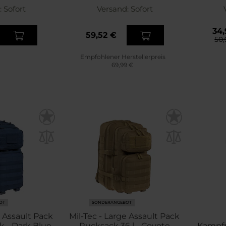
:
Sofort
Versand:
Sofort
34,
59,52 €
50,
Empfohlener Herstellerpreis
69,99 €
OT
SONDERANGEBOT
e Assault Pack
Mil-Tec - Large Assault Pack
k - Dark Blue
Rucksack 36 l - Coyote
Kampfru