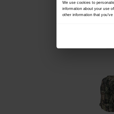
We use cookies to personalis
Mil-Tec - Larg
information about your use of
- Rucksack 36
Bla
other information that you’ve
Versand
46,98 €
Empfohlener He
55,9