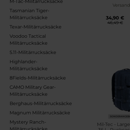
M-Tac-Militärrucksäcke
Versand
Tasmanian Tiger-
Militärrucksäcke
34,90 €
46,49 €
Texar-Militärrucksäcke
Voodoo Tactical
Militärrucksäcke
5.11-Militärrucksäcke
Highlander-
Militärrucksäcke
8Fields-Militärrucksäcke
CAMO Military Gear-
Militärrucksäcke
Berghaus-Militärrucksäcke
Magnum Militärrucksäcke
SONDERANGEB
Mystery Ranch-
Mil-Tec - Larg
Militärrucksäcke
36 l - Rucksac