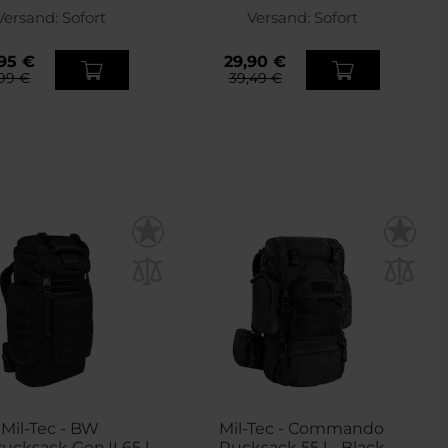
Versand:
Sofort
Versand:
Sofort
95 €
29,90 €
99 €
39,49 €
Mil-Tec - BW
Mil-Tec - Commando
cksack Gen.II 65 l -
Rucksack 55 l - Black