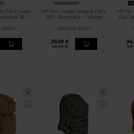
OT
SONDERANGEBOT
MÄ
ult Pack Laser
Mil-Tec - Large Assault Pack
Mil-Tec
cksack 36 l -
36 l - Rucksack - Foliage
Cut La
 WASP I Z3A
Green
:
Sofort
Versand:
Sofort
30,29 €
34,
46,49 €
50,