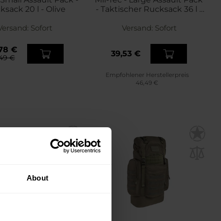
sack 20 l - Olive
- Taktischer Rucksack 36 l -
Dark Camo
Versand:
Sofort
Versand:
Sofort
78 €
39,53 €
49 €
Empfohlener Herstellerpreis
46,49 €
About
NDERANGEBOT
STSELLER
NNERGESCHENKE