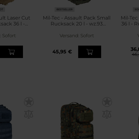
OT
BESTSELLER
SO
ult Laser Cut
Mil-Tec - Assault Pack Small
Mil-Tec
ack 36 l -
Rucksack 20 l - wz.93
36 l -
e Tan
Pantera PL Woodland
:
Sofort
Versand:
Sofort
36,
45,95 €
46,