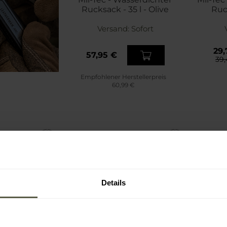
Rucksack - 35 l - Olive
Ruck
Versand:
Sofort
29,
57,95 €
39,
Empfohlener Herstellerpreis
60,99 €
Details
SO
BE
SONDERANGEBOT
MÄ