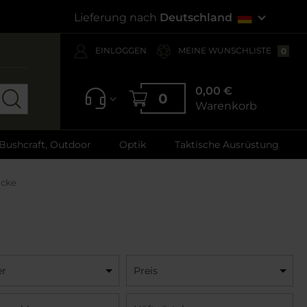
Lieferung nach
Deutschland
EINLOGGEN
MEINE WUNSCHLISTE
0
0,00 €
0
Warenkorb
 Bushcraft, Outdoor
Optik
Taktische Ausrüstung
äcke
er
Preis