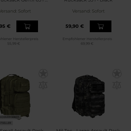
Black
Versand:
Sofort
Versand:
Sofort
95 €
59,90 €
lener Herstellerpreis
Empfohlener Herstellerpreis
55,99 €
69,99 €
NDERANGEBOT
STSELLER
 Small Assault Pack -
Mil-Tec - Large Assault Pack