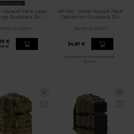
NNERGESCHENKE
 - Assault Pack Laser
Mil-Tec - Small Assault Pack
rge Rucksack 36 l -
- Taktischer Rucksack 20 l -
Olive
Dark Camo
Versand:
Sofort
Versand:
Sofort
19 €
34,81 €
99 €
Empfohlener Herstellerpreis
39,49 €