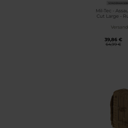
SONDERANGEB
Mil-Tec - Assa
Cut Large - Ru
Phantomleaf
Versand
39,86 €
64,99 €