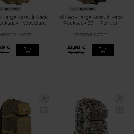
NDERANGEBOT
SONDERANGEBOT
 - Large Assault Pack
Mil-Tec - Large Assault Pack
 Rucksack - Woodland
Rucksack 36 l - Ranger
Arid
Green/Black
Versand:
Sofort
Versand:
Sofort
89 €
33,90 €
49 €
46,49 €