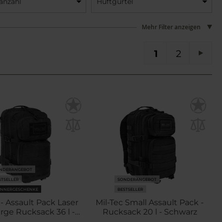
anzahl
Hüftgürtel
Mehr Filter anzeigen
Sie lesen gerade die Seite
Seite
SEI
1
2
Seit
Weit
NDERANGEBOT
STSELLER
SONDERANGEBOT
NNERGESCHENKE
BESTSELLER
 - Assault Pack Laser
Mil-Tec Small Assault Pack -
rge Rucksack 36 l -
Rucksack 20 l - Schwarz
Black