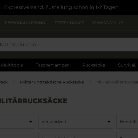
| Expressversand. Zustellung schon in 1-2 Tagen
PERSONALISIERUNG
LETZTE CHANCE
REWARDS CLUB
Multitools
Taschenlampen
Rucksäcke
Survival,
weck
Militär und taktische Rucksäcke
Mil-Tec-Militärrucks
MILITÄRRUCKSÄCKE
Versandzeit
Herstell