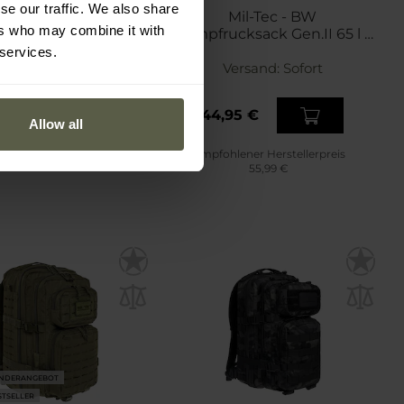
se our traffic. We also share
 - Large Assault Pack
Mil-Tec - BW
ers who may combine it with
sack - 36 l - Olive
Kampfrucksack Gen.II 65 l -
Olive
 services.
Versand:
Sofort
Versand:
Sofort
29 €
44,95 €
49 €
Allow all
Empfohlener Herstellerpreis
55,99 €
NDERANGEBOT
STSELLER