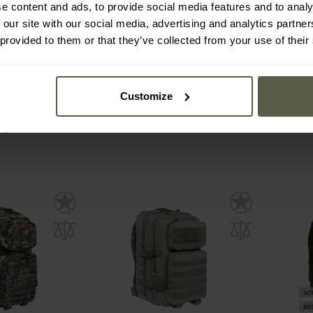
e content and ads, to provide social media features and to analy
e Assault Pack
Mil-Tec - Large Assault Pack
Mil-Tec
 our site with our social media, advertising and analytics partn
 l - Tactical
Rucksack 36 l - Urban Grey
Ruck
ck
 provided to them or that they’ve collected from your use of their
:
Sofort
Versand:
Sofort
30,29 €
30,
46,49 €
46,
Customize
rstellerpreis
9 €
SO
BE