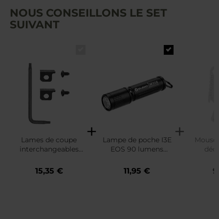
NOUS CONSEILLONS LE SET
SUIVANT
Lames de coupe
Lampe de poche I3E
Mousqu
interchangeables
EOS 90 lumens
déc
Leatherman Super
Olight
Lea
Tool 300 EOD/ MUT
15,35 €
11,95 €
9
EOD - Black