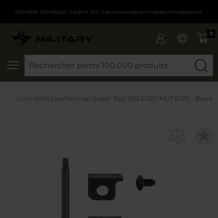
DERNIÈRE DÉMARQUE JUSQU'À -50%
| Les commandes sont traitées immédiatement
0
CHERCHER
terchangeables Leatherman Super Tool 300 EOD/ MUT EOD - Black