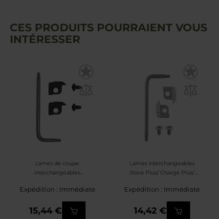
CES PRODUITS POURRAIENT VOUS
INTÉRESSER
Lames de coupe
Lames interchangeables
interchangeables
Wave Plus/ Charge Plus/
Leatherman Wave Plus/
Free/ OHT/ Super Tool 300/
Expédition : Immédiate
Expédition : Immédiate
Charge Plus/ Free/ OHT/
Surge/ Rebar/ MUT/ Signal
Super Tool 300/ Surge/
Leatherman
15,44 €
14,42 €
Rebar/ MUT/ Signal - Noir