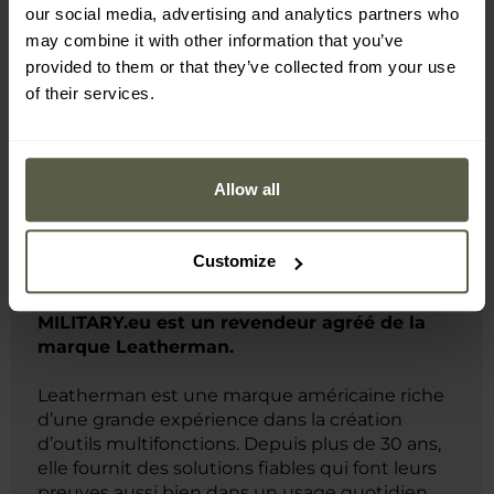
Conviennent pour le fil trempé
our social media, advertising and analytics partners who
Remplacement rapide
may combine it with other information that you’ve
Vis de montage et clé incluses
provided to them or that they’ve collected from your use
of their services.
Informations sur le fabricant et sécurité
Allow all
Customize
MILITARY.eu est un revendeur agréé de la
marque Leatherman.
Leatherman est une marque américaine riche
d’une grande expérience dans la création
d’outils multifonctions. Depuis plus de 30 ans,
elle fournit des solutions fiables qui font leurs
preuves aussi bien dans un usage quotidien