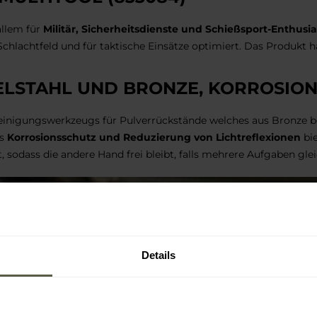
allem für
Militär, Sicherheitsdienste und Schießsport-Enthusi
hlachtfeld und für taktische Einsätze optimiert. Das Produkt ha
LSTAHL UND BRONZE, KORROSIO
nigungswerkzeugs für Pulverrückstände welches aus Bronze best
as
Korrosionsschutz und Reduzierung von Lichtreflexionen
bie
t, sodass die andere Hand frei bleibt, falls mehrere Aufgaben gl
Details