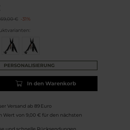
€
269,00 €
-31%
uktvarianten:
PERSONALISIERUNG
In den Warenkorb
ser Versand ab 89 Euro
m Wert von
9,00 €
für den nächsten
se und schnelle Rücksendungen