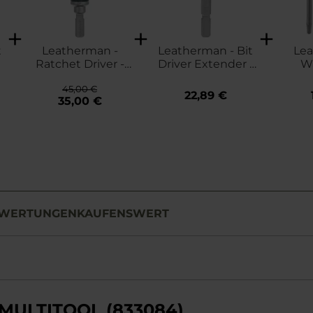
t
Leatherman -
Leatherman - Bit
Lea
Ratchet Driver -
Driver Extender -
Wa
Zwischenstecke
Bit Verlängerung
Charg
45,00 €
OHT/
22,89 €
35,00 €
300/ 
MU
Ausw
Drah
WERTUNGEN
KAUFENSWERT
MULTITOOL (833084)