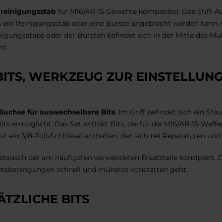
reinigungsstab
für M16/AR-15 Gewehre kompatibel. Das Stift-A
 ein Reinigungsstab oder eine Bürste angebracht werden kann, 
ungsstabs oder der Bürsten befindet sich in der Mitte des Mult
ht.
TS, WERKZEUG ZUR EINSTELLUNG
Buchse für auswechselbare Bits
. Im Griff befindet sich ein St
Bits ermöglicht. Das Set enthält Bits, die für die M16/AR-15-Waff
t ein 3/8-Zoll-Schlüssel enthalten, der sich bei Reparaturen und
ustausch der am häufigsten verwendeten Ersatzteile konzipiert. 
chtsbedingungen schnell und mühelos vonstatten geht.
ÄTZLICHE BITS