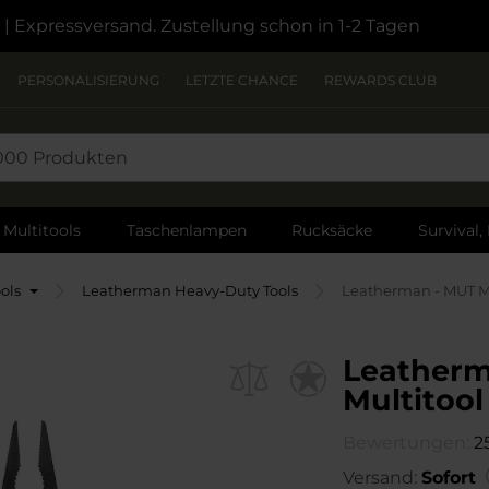
| Expressversand. Zustellung schon in 1-2 Tagen
PERSONALISIERUNG
LETZTE CHANCE
REWARDS CLUB
Multitools
Taschenlampen
Rucksäcke
Survival,
ols
Leatherman Heavy-Duty Tools
Leatherman - MUT Mu
Leatherm
Multitool
Bewertungen:
2
Versand:
Sofort