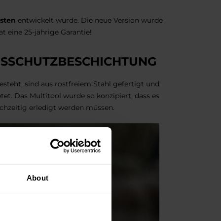
asten
entwickelt wurde. Die neue Version wurde
t eine 25-jährige Garantie!
NSSCHUTZBESCHICHTUNG
eht, sind aus rostfreiem Stahl gefertigt und
tet. Das Multitool wurde so konzipiert, dass es
eichzeitig erledigt werden müssen.
About