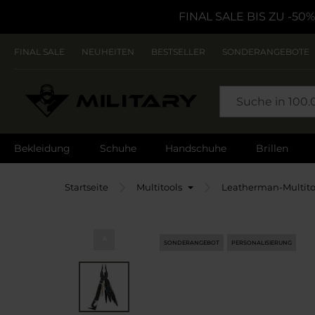
FINAL SALE BIS ZU -50%
FINAL SALE
NEUHEITEN
BESTSELLER
SONDERANGEBOTE
SEARCH
Bekleidung
Schuhe
Handschuhe
Brillen
Startseite
Multitools
Leatherman-Multito
SONDERANGEBOT
PERSONALISIERUNG