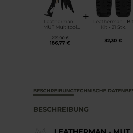
Leatherman -
Leatherman - Bi
MUT Multitool
Kit - 21 Stk.
(833084)
269,00 €
32,30 €
186,77 €
BESCHREIBUNG
TECHNISCHE DATEN
BE
BESCHREIBUNG
LEATHERMAN - MUT 