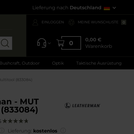
Lieferung nach
Deutschland
EINLOGGEN
MEINE WUNSCHLISTE
0
0,00 €
0
Warenkorb
 Bushcraft, Outdoor
Optik
Taktische Ausrüstung
ltitool (833084)
an - MUT
 (833084)
5
Bewertung:
96
100
% of
Lieferung:
kostenlos