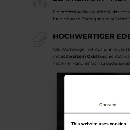
Ein professionelles Multitool, das vor 
für die harten Bedingungen auf dem Sc
HOCHWERTIGER EDE
Alle Werkzeuge, mit Ausnahme des Rei
mit
schwarzem Oxid
beschichtet, w
mit einer Hand einfach zu bedienen is
Consent
This website uses cookies