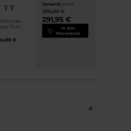
Versand:
Sofort
386,88 €
291,95 €
therman -
ve Plus/
In den
e Plus/ Free/
Warenkorb
 Super Tool
14,99 €
Surge/ Rebar/
T/ Signal
echselbare
tschneider