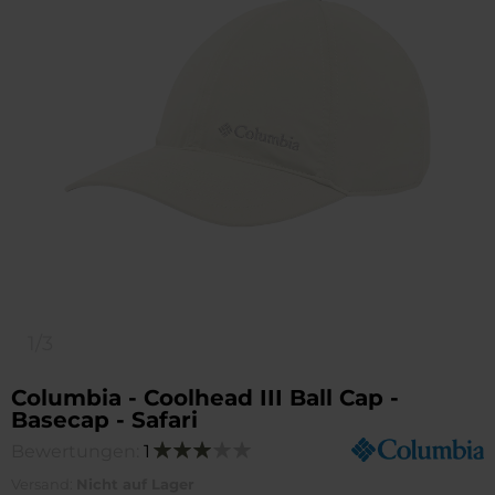
1/3
Columbia - Coolhead III Ball Cap -
Basecap - Safari
Bewertungen:
1
Bewertung:
60
100
% of
Versand:
Nicht auf Lager