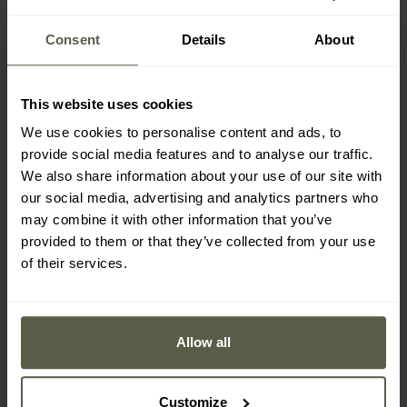
Consent
Details
About
This website uses cookies
MILITARY ist autorisierter Händler der Marke
We use cookies to personalise content and ads, to
Columbia Sportswear.
provide social media features and to analyse our traffic.
We also share information about your use of our site with
Columbia Sportswear ist eine der führenden
our social media, advertising and analytics partners who
Outdoor-Marken weltweit und bietet eine
may combine it with other information that you’ve
breite Auswahl an funktioneller Bekleidung
provided to them or that they’ve collected from your use
und Schuhen für Aktivitäten im Freien. Zum
of their services.
Sortiment gehören Jacken,
Funktionsunterwäsche, Trekkingschuhe sowie
spezialisierte Linien wie Columbia Titanium –
für Alpinisten konzipiert – oder Montrail –
Allow all
entwickelt für Trailrunner. Die Marke nutzt
moderne Technologien, darunter Omni-Heat™
Reflective, das die Körperwärme reflektiert,
Customize