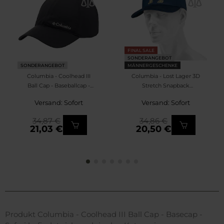
FINAL SALE
SONDERANGEBOT
SONDERANGEBOT
MÄNNERGESCHENKE
Columbia - Coolhead III
Columbia - Lost Lager 3D
Ball Cap - Baseballcap -
Stretch Snapback
Black
Baseballkappe - Collegiate
Versand: Sofort
Versand: Sofort
Navy/Moose
34,87 €
34,86 €
21,03 €
20,50 €
Produkt Columbia - Coolhead III Ball Cap - Basecap -