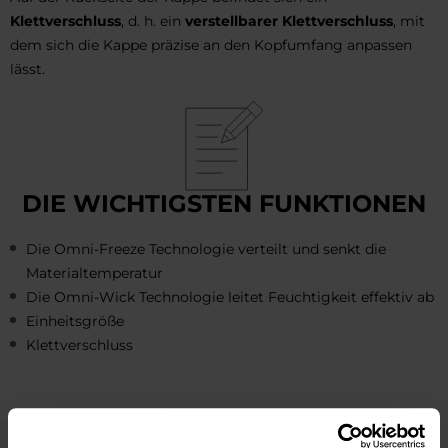
Klettverschluss
, d. h. ein
verstellbarer Klettverschluss
, mit
dem sich die Kappe präzise an den Kopfumfang anpassen
lässt.
DIE WICHTIGSTEN FUNKTIONEN
Die Omni-Freeze Technologie verteilt und senkt die
Materialtemperatur
Die Omni-Wick Technologie leitet Feuchtigkeit effektiv ab
Einheitsgröße
Klettverschluss
Herstellerinformation und Sicherheit