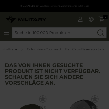
FINAL SALE BIS ZU -50%
| Expressversand. Zustellung schon in 1-2 Tagen
0
SEARCH
seballcaps
Columbia - Coolhead III Ball Cap - Basecap - Safari
DAS VON IHNEN GESUCHTE
PRODUKT IST NICHT VERFÜGBAR.
SCHAUEN SIE SICH ANDERE
VORSCHLÄGE AN.