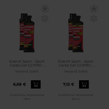
Enervit Sport - Sport
Enervit Sport - Sport
Carbo Gel C2:1PRO -
Carbo Gel C2:1PRO -
Energiegel - 2 x 60 ml -
Energiegel - 2 x 60 ml -
Versand:
Sofort
Versand:
Sofort
Limette
Cola mit Koffein
6,68 €
7,12 €
Empfohlener Herstellerpreis
Empfohlener Herstellerpreis
7,88 €
8,34 €