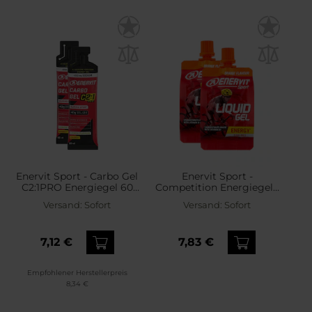
Enervit Sport - Carbo Gel
Enervit Sport -
C2:1PRO Energiegel 60
Competition Energiegel -
ml Zitrone mit Natrium -
Konzentrat 60 ml Orange
Versand:
Sofort
Versand:
Sofort
2 Stück
– 2 Stück
7,12 €
7,83 €
Empfohlener Herstellerpreis
8,34 €