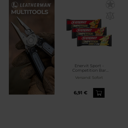
Enervit Sport -
Competition Bar
Kohlenhydratriegel 3 x 30
Versand:
Sofort
g - Banane-
Vanille/Aprikose/Orange
6,91 €