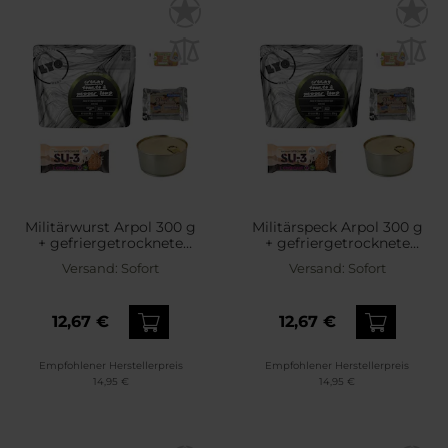
Militärwurst Arpol 300 g
Militärspeck Arpol 300 g
+ gefriergetrocknete
+ gefriergetrocknete
Lebensmittel LYOFOOD +
Lebensmittel LYOFOOD +
Versand:
Sofort
Versand:
Sofort
Zwieback Piast + Riegel -
Zwieback Piast + Riegel -
Set
Set
12,67 €
12,67 €
Empfohlener Herstellerpreis
Empfohlener Herstellerpreis
14,95 €
14,95 €