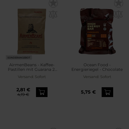
SONDERANGEBOT
AirmenBeans - Kaffee-
Ocean Food -
Pastillen mit Guarana 21
Energieriegel - Chocolate
Stk.
Versand:
Sofort
Versand:
Sofort
2,81 €
5,75 €
4,19 €