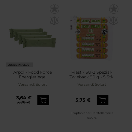
SONDERANGEBOT
Arpol - Food Force
Piast - SU-2 Spezial-
Energieriegel
Zwieback 90 g - 5 Stk.
Salzkaramell 50 g - 4
Versand:
Sofort
Versand:
Sofort
Stück
3,64 €
5,75 €
5,79 €
Empfohlener Herstellerpreis
6,90 €