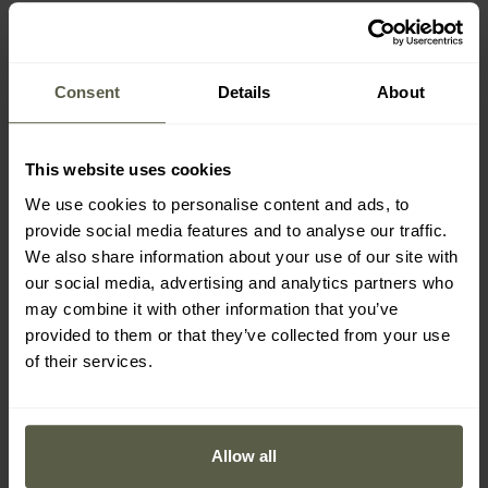
Consent
Details
About
This website uses cookies
We use cookies to personalise content and ads, to
provide social media features and to analyse our traffic.
We also share information about your use of our site with
Enervit Sport -
Enervit - Sport
Competition Bar
Competition Bar -
our social media, advertising and analytics partners who
Kohlenhydratriegel
Aprikosen-
may combine it with other information that you’ve
Versand:
Sofort
Versand:
Sofort
Banane-Vanille 30 g - 3
Kohlenhydratriegel 30 g -
Stk.
3 Stück
provided to them or that they’ve collected from your use
of their services.
6,91 €
6,91 €
Allow all