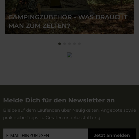
Snacks für seine Ausflüge kaufen. Das Sortiment
umfasst Snacks in verschiedenen Formen und
CAMPINGZUBEHÖR - WAS BRAUCHT
MAN ZUM ZELTEN?
Geschmacksrichtungen. Egal, ob du lieber einen
Proteinriegel oder Schokolade zur Hand hast, dank der
großen Auswahl findest du sicher einen Snack, der zu
dir passt.
Melde Dich für den Newsletter an
Bleibe auf dem Laufenden über Neuigkeiten, Angebote sowie
praktische Tipps zu Geräten und Ausstattung
Jetzt anmelden