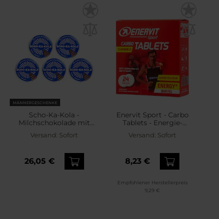
MÄNNERGESCHENKE
Scho-Ka-Kola -
Enervit Sport - Carbo
Milchschokolade mit
Tablets - Energie-
Koffein - 5 Stück
Tabletten 24 Stk. - Zitrone
Versand:
Sofort
Versand:
Sofort
26,05 €
8,23 €
Empfohlener Herstellerpreis
9,29 €