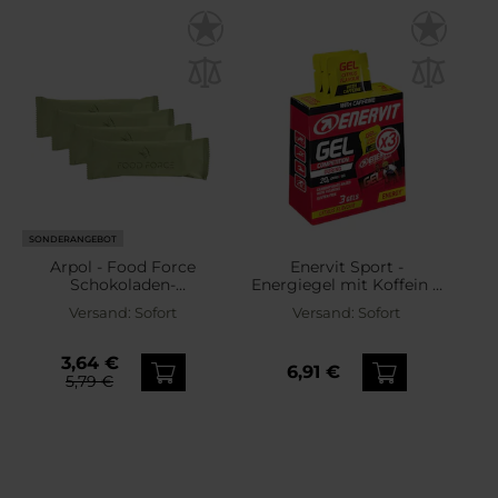
SONDERANGEBOT
Arpol - Food Force
Enervit Sport -
Schokoladen-
Energiegel mit Koffein 3
Energieriegel 50 g - 4 Stk.
x 25 ml - Zitrus
Versand:
Sofort
Versand:
Sofort
3,64 €
6,91 €
5,79 €