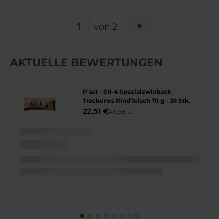
SEITE
von 2
Seite
Weiter
AKTUELLE BEWERTUNGEN
Piast - SU-4 Spezialzwieback
Trockenes Rindfleisch 70 g - 30 Stk.
22,51 €
41,68 €