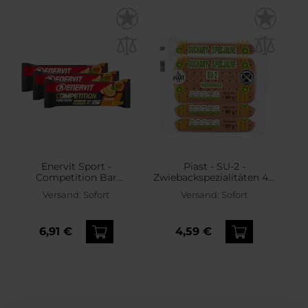
Enervit Sport -
Piast - SU-2 -
Competition Bar
Zwiebackspezialitäten 4 x
Kohlenhydratriegel
90 g
Versand:
Sofort
Versand:
Sofort
Orange 30 g - 3 Stk.
6,91 €
4,59 €