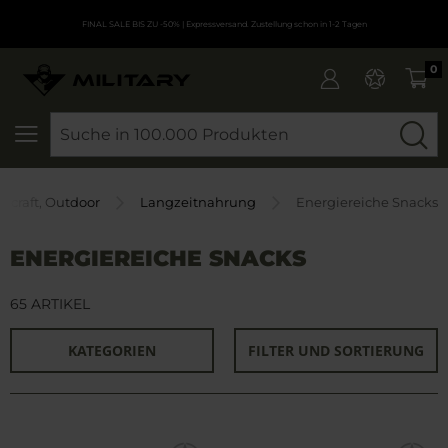
FINAL SALE BIS ZU -50%
| Expressversand. Zustellung schon in 1-2 Tagen
0
SEARCH
shcraft, Outdoor
Langzeitnahrung
Energiereiche Snacks
ENERGIEREICHE SNACKS
65 ARTIKEL
KATEGORIEN
FILTER UND SORTIERUNG