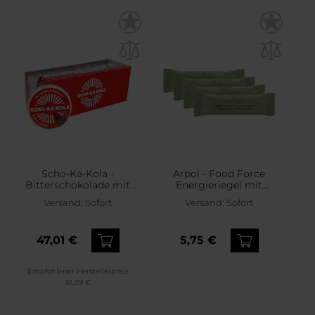
Scho-Ka-Kola -
Arpol - Food Force
Bitterschokolade mit
Energieriegel mit
Koffein - 10 Stk.
Cremefüllung 50 g - 4
Versand:
Sofort
Versand:
Sofort
Stück
47,01 €
5,75 €
Empfohlener Herstellerpreis
51,09 €