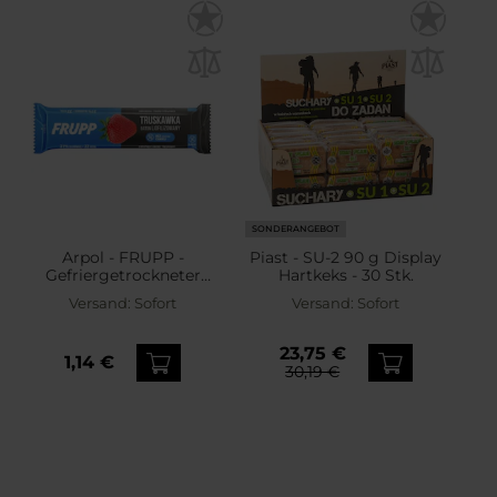
SONDERANGEBOT
Arpol - FRUPP -
Piast - SU-2 90 g Display
Gefriergetrockneter
Hartkeks - 30 Stk.
Fruchtriegel - Erdbeere -
Versand:
Sofort
Versand:
Sofort
10 g
23,75 €
1,14 €
30,19 €