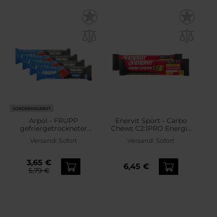
SONDERANGEBOT
Arpol - FRUPP
Enervit Sport - Carbo
gefriergetrockneter
Chews C2:1PRO Energie
Erdbeer-Riegel 10 g - 4
Gummi 34 g orange - 2
Versand:
Sofort
Versand:
Sofort
Stk.
Stück
3,65 €
6,45 €
5,79 €