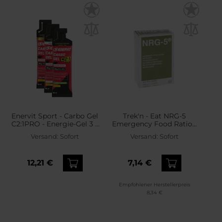
Enervit Sport - Carbo Gel
Trek'n - Eat NRG-5
C2:1PRO - Energie-Gel 3 x
Emergency Food Ration
60 ml - Zitrone-
250 g -
Versand:
Sofort
Versand:
Sofort
Soda/Cola-
Lebensmittelration
Koffein/Limette
12,21 €
7,14 €
Empfohlener Herstellerpreis
8,34 €