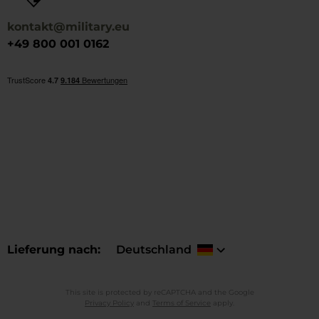
kontakt@military.eu
+49 800 001 0162
Lieferung nach
Deutschland
This site is protected by reCAPTCHA and the Google
Privacy Policy
and
Terms of Service
apply.